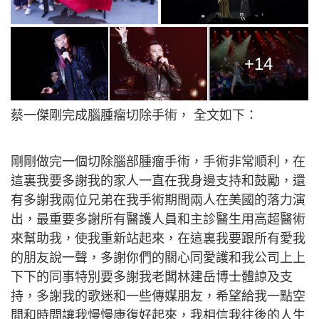
+14
蔡一傑剛完成腦腫瘤切除手術， 全文如下：
剛剛做完一個切除腦部腫瘤手術，手術非常順利，在
這裏我要多謝我的家人一直在我身邊支持和鼓勵，還
有多謝我兩位兄弟在我手術期間兩人在美國的落力演
出，最重要多謝所有醫護人員和主診醫生用高超醫術
來幫助我，使我重新站起來，在這裏我要跟所有愛我
的朋友說一聲，多謝你們的關心同愛護和我公司上上
下下的同事特別要多謝我老闆林建岳博士體諒及支
持，多謝我的歌迷和一些傳媒朋友，希望給我一點空
間和時間讓我慢慢康復好起來，我相信我往後的人生