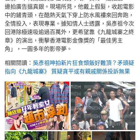
邊拍廣告搵真銀。現場所見，他戴上假髮，收起電影
中的鏟青頭，在酷熱天氣下穿上防水風褸來回奔跑，
全情投入，表現專業。據知情人士透露，吳彥祖今次
回港除極速吸逾過百萬外，更希望靠《九龍城寨之終
章》的演出，衝擊香港電影金像獎的「最佳男主
角」，一圓多年的影帝夢。
相關閱讀：
吳彥祖呻拍新片狂食頹飯好難頂？矛頭疑
指向《九龍城寨》 質疑貪平或有親戚關係投訴無果