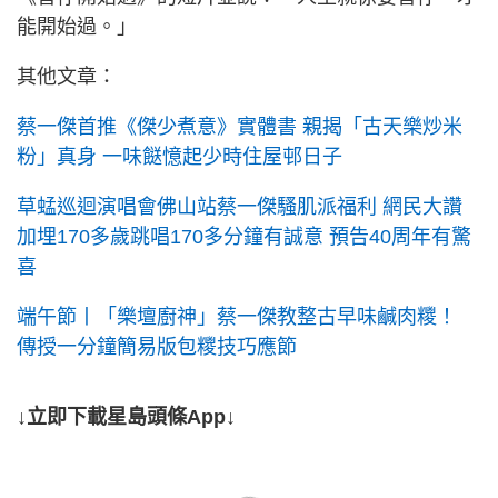
能開始過。」
其他文章：
蔡一傑首推《傑少煮意》實體書 親揭「古天樂炒米
粉」真身 一味餸憶起少時住屋邨日子
草蜢巡迴演唱會佛山站蔡一傑騷肌派福利 網民大讚
加埋170多歲跳唱170多分鐘有誠意 預告40周年有驚
喜
端午節丨「樂壇廚神」蔡一傑教整古早味鹹肉糭！
傳授一分鐘簡易版包糭技巧應節
↓立即下載星島頭條App↓