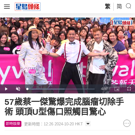
繁
简
Remaining
-
0:57
Loaded
:
Play
Unmute
Picture-
Full
55.57%
in-
Picture
Time
57歲蔡一傑驚爆完成腦瘤切除手
術 頭頂U型傷口照觸目驚心
更新時間：12:26 2024-10-20 HKT
即時娛樂