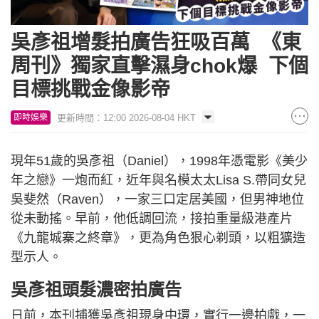
吳彥祖增髮拍廣告狂吸百萬 《東
周刊》獨家直擊濕身chok爆 下個
目標挑戰金像影帝
更新時間：12:00 2026-08-04 HKT
即時娛樂
現年51歲的吳彥祖（Daniel），1998年憑電影《美少
年之戀》一炮而紅，近年與名模太太Lisa S.帶同女兒
吳斐然（Raven），一家三口定居美國，但男神地位
從未動搖。早前，他低調回流，接拍重量級港產片
《九龍城寨之終章》，更為角色狠心剃頭，以粗獷造
型示人。
吳彥祖頭髮濃密拍廣告
日前，本刊捕獲吳彥祖現身中環，實行一邊拍戲，一