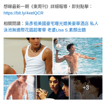
想睇最新一期《東周刊》詳細報導，即刻點擊：
https://bit.ly/4xelQCR
相關閱讀：
吳彥祖美國豪宅曝光媲美豪華酒店 私人
泳池無邊際花園超奢華 老婆Lisa S.素顏出鏡
+3