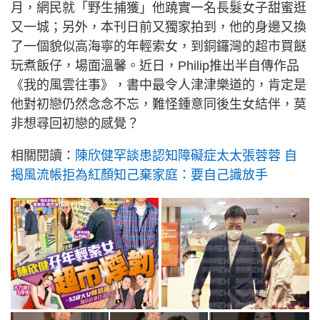
月，網民就「野生捕獲」他蹺實一名長髮女子甜蜜逛
又一城；另外，本刊日前又獨家拍到，他的身邊又換
了一個貌似高海寧的年輕索女，到銅鑼灣的超市買餸
玩煮飯仔，場面溫馨。近日，Philip推出半自傳作品
《我的風雲往事》，書中最令人津津樂道的，肯定是
他對初戀仍然念念不忘，難怪鍾意同後生女結伴，莫
非想尋回初戀的感覺？
相關閱讀：
陳欣健罕談患認知障礙症太太張蓉蓉 自
揭風流帳拒為紅顏知己棄家庭：要自己識放手