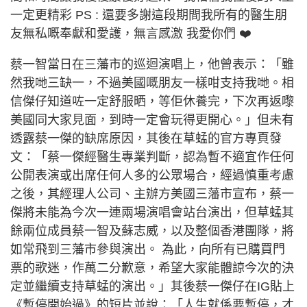
一定更精彩 PS : 還要多謝這段期間我所有的醫生朋
友無私嘅奉獻和愛護，無言感激 我愛你們 ❤️
蔡一智當日在三藩市的巡迴演唱上，他曾表示：「雖
然我哋三缺一，不過美國嘅朋友一樣咁支持我哋。相
信傑仔知道咗一定舒服晒，等佢休養完，下次再返嚟
美國同大家見面，到時一定會玩得更開心。」但未有
透露蔡一傑的缺席原因，其後在草蜢的官方專頁發
文：「蔡一傑經醫生專業判斷，認為暫不適宜作任何
公開表演或出席任何人多的公眾場合，經過慎重考慮
之後，其經理人公司、主辦方美國三藩市宣布，蔡一
傑將未能為今次一連兩場演唱會站台演出，但草蜢其
餘兩位成員蔡一智及蘇志威，以及整個香港團隊，將
如常飛到三藩市參與演出。 為此，向所有已購買門
票的歌迷，作萬二分歉意，希望大家能體諒今次的決
定並繼續支持草蜢的演出。」其後蔡一傑仔在IG貼上
《暫停開始過》的短片並說：「人生就係要暫停，才