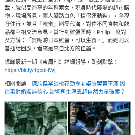
載、貌似高海寧的年輕索女，現身時代廣場的超市購
物。現場所見，兩人腳踏白色「情侶運動鞋」，全程
孖住行，並且「蜜蜜」斟零代溝，對住不同食物和飲
品都互相交流意見。當行到雞蛋區時，Philip一度對
女方說︰「買呢啲日本雞蛋，可以生食。」而她則以
普通話回應，看來是來自北方的佳麗。
想睇最新一期《東周刊》詳細報導，即刻點擊：
https://bit.ly/4gcoHWj
相關閱讀：
陳欣健罕談桃花勁令老婆張蓉蓉不滿 因
往事對婚姻無信心 談警司生涯靠超自然力量破案？