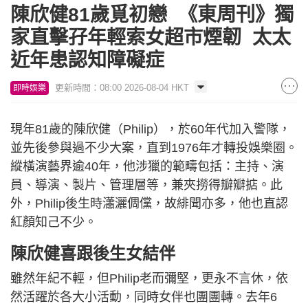
陳欣健81歲覓初戀 《東周刊》獨
家直擊孖年輕索女超市煙韌 太太
近年患認知障礙症
更新時間：08:00 2026-08-04 HKT
即時娛樂
現年81歲的陳欣健（Philip），於60年代加入警隊，
並先後參與過不少大案，直到1976年才轉投娛樂圈。
縱橫演藝界逾40年，他涉獵的範疇包括：主持、演
員、導演、製片、管理層等，兼夾撈得瓣瓣掂。此
外，Philip後生時瀟灑倜儻，故緋聞亦多，他也直認
紅顏知己不少。
陳欣健喜跟後生女結伴
雖然年紀不輕，但Philip老而彌堅，更永不言休，依
然活躍於各大小活動，同時女伴也團團轉。去年6