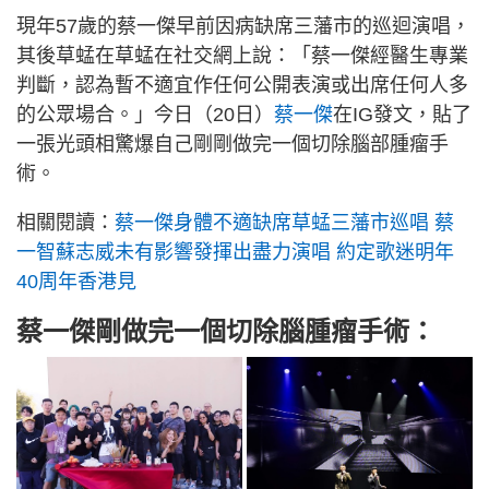
現年57歲的蔡一傑早前因病缺席三藩市的巡迴演唱，
其後草蜢在草蜢在社交網上說：「蔡一傑經醫生專業
判斷，認為暫不適宜作任何公開表演或出席任何人多
的公眾場合。」今日（20日）
蔡一傑
在IG發文，貼了
一張光頭相驚爆自己剛剛做完一個切除腦部腫瘤手
術。
相關閱讀：
蔡一傑身體不適缺席草蜢三藩市巡唱 蔡
一智蘇志威未有影響發揮出盡力演唱 約定歌迷明年
40周年香港見
蔡一傑剛做完一個切除腦腫瘤手術：