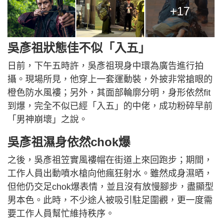
+17
吳彥祖狀態佳不似「入五」
日前，下午五時許，吳彥祖現身中環為廣告進行拍
攝。現場所見，他穿上一套運動裝，外披非常搶眼的
橙色防水風褸；另外，其面部輪廓分明，身形依然fit
到爆，完全不似已經「入五」的中佬，成功粉碎早前
「男神崩壞」之說。
吳彥祖濕身依然chok爆
之後，吳彥祖笠實風褸帽在街道上來回跑步；期間，
工作人員出動噴水槍向他瘋狂射水。雖然成身濕晒，
但他仍交足chok爆表情，並且沒有放慢腳步，盡顯型
男本色。此時，不少途人被吸引駐足圍觀，更一度需
要工作人員幫忙維持秩序。