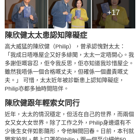
+17
陳欣健太太患認知障礙症
高大威猛的陳欣健（Philip），曾承認愧對太太：
「我成日唔喺屋企又好多緋聞，太太一定唔開心。我
多謝佢嘅容忍，佢令我反思，佢亦知道我珍惜屋企。
雖然我唔係一個合格嘅丈夫，但確係一個盡責嘅丈
夫。」 可惜，太太近年被診斷患上認知障礙症，
Philip亦都多抽時間陪伴。
陳欣健跟年輕索女同行
近年，太太的情況穩定，但活在自己的世界，而兩個
女又女大女世界。除了工作之外，Philip身邊還有不
少後生女伴如影隨形，令他瞬間回春。日前，本刊就
獨家拍到，戴上口罩的Philip，跟一個至少細他50