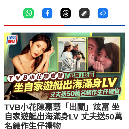
TVB小花陳嘉慧「出關」炫富 坐
自家遊艇出海滿身LV 丈夫送50萬
名錶作生仔禮物