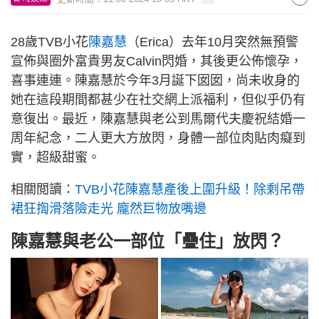
28歲TVB小花
陳嘉慧
（Erica）去年10月突然無預警
宣佈與圈外富貴男友Calvin閃婚，其後更公佈懷孕，
喜事連連。陳嘉慧於今年3月誕下囡囡，尚未收身的
她在這段期間都甚少在社交網上派福利，但似乎仍有
意復出。最近，陳嘉慧與老公到馬爾代夫慶祝結婚一
周年紀念，二人更大方放閃，身體一部位肉貼肉癡到
實，超級甜蜜。
相關閲讀：
TVB小花陳嘉慧產後上圍升級！除剩吊帶
裙狂揈滑落險走光 龐然巨物放嘴邊
陳嘉慧與老公一部位「疊住」放閃？