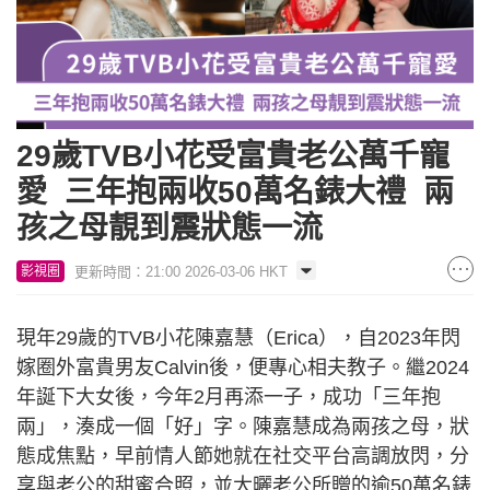
29歲TVB小花受富貴老公萬千寵
愛 三年抱兩收50萬名錶大禮 兩
孩之母靚到震狀態一流
更新時間：21:00 2026-03-06 HKT
影視圈
現年29歲的TVB小花陳嘉慧（Erica），自2023年閃
嫁圈外富貴男友Calvin後，便專心相夫教子。繼2024
年誕下大女後，今年2月再添一子，成功「三年抱
兩」，湊成一個「好」字。陳嘉慧成為兩孩之母，狀
態成焦點，早前情人節她就在社交平台高調放閃，分
享與老公的甜蜜合照，並大曬老公所贈的逾50萬名錶