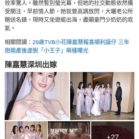
效率驚人。雖然暫別螢光幕，但她的社交動態依然備
受關注，早前情人節，她就曾高調放閃，大曬老公所
贈送名錶，現時又坐遊艇出海，盡顯豪門少奶奶的底
氣。
相關閱讀：
29歲TVB小花陳嘉慧報喜順利誕仔 三年
抱兩產後虛脫「小王子」萌樣曝光
陳嘉慧深圳出嫁
+27