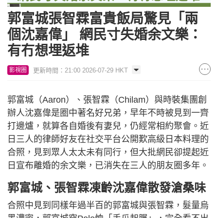
郭富城張智霖富貴飯局驚見「兩
個沈嘉偉」 網民寸失婚余文樂：
有冇想埋返堆
更新時間：21:00 2026-07-29 HKT
影視圈
郭富城（Aaron）、張智霖（Chilam）與時裝集團創
辦人沈嘉偉是圈中著名好兄弟，早年不時被見到一齊
打邊爐，就算各自婚後有妻兒，仍經常相約聚會。近
日三人的律師好友在社交平台公開歎高級日本料理的
合照，見到眾人太太未有同行，但大批網民卻提起近
日宣布離婚的余文樂，已消失在三人的朋友圈多年。
郭富城、張智霖凍齡沈嘉偉散發滄桑味
合照中見到同樣年過半百的郭富城與張智霖，髮量烏