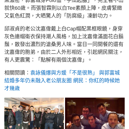
黑濃密，郭富城穿Polo恤「手瓜起𦟌」，完全看不出
就快60歲。而張智霖則以白Tee素顏上陣，皮膚緊緻
又氣色紅潤，大晒驚人的「防腐級」凍齡功力。
邱淑貞的老公沈嘉偉戴上白Cap帽配黑框眼鏡，身穿
灰色連帽衛衣保持潮人風格，加上沈嘉偉滿面花白鬍
鬚，散發出濃烈的滄桑男人味。當日一同開餐的還有
沈嘉偉的胞弟，由於二人外形相近，引起網民關注，
有人更震驚：「點解有兩個沈嘉偉」。
相關閱讀：
袁詠儀爆與方媛「不是很熟」 與郭富城
結婚多年仍未融入老公朋友圈 網民：你紅的時候她
才幾歲