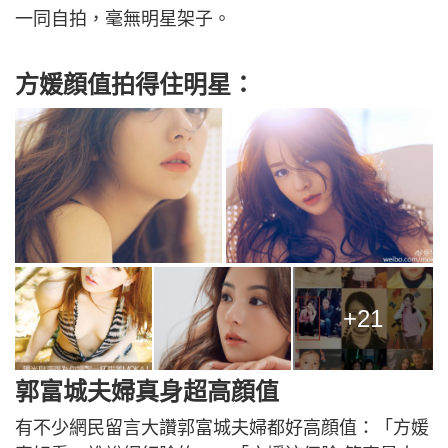
一同自拍，毫無明星架子。
方媛顔值拍得住明星：
+21
郭富城夫婦真身超高顔值
有不少網民留言大讚郭富城夫婦都好高顔值：「方媛