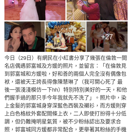
+27
今日（29日）有網民在小紅書分享了幾張在倫敦一間
名店偶遇郭富城及方媛的照片，並留言：「在倫敦見
到郭富城和方媛啦，好和善的兩個人完全沒有偶像包
袱，還被天王誇長得像陳慧琳了（我可開心死了 最
後一張淺淺模仿一下hh）特別特別美好的一天，和他
們握手過的那只手今年我就先不洗了」。照片中，染
上金髮的郭富城身穿深藍色西裝及襯衫，而方媛則穿
上白色格紋外套配間條上衣，二人即使打扮得十分低
調，但仍難掩明星氣質，被不少粉絲認出及要求合
照，郭富城同方媛都非常配合，更舉著其粉絲的手機