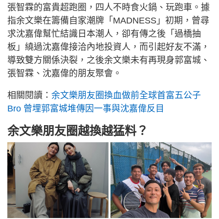
張智霖的富貴超跑圈，四人不時食火鍋、玩跑車。據
指余文樂在籌備自家潮牌「MADNESS」初期，曾尋
求沈嘉偉幫忙結識日本潮人，卻有傳之後「過橋抽
板」繞過沈嘉偉接洽內地投資人，而引起好友不滿，
導致雙方關係決裂，之後余文樂未有再現身郭富城、
張智霖、沈嘉偉的朋友聚會。
相關閱讀：
余文樂朋友圈換血做前全球首富五公子
Bro 曾埋郭富城堆傳因一事與沈嘉偉反目
余文樂朋友圈越換越猛料？