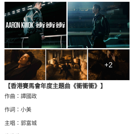
+2
【香港賽馬會年度主題曲《衝衝衝》】
作曲：譚國政
作詞：小美
主唱：郭富城