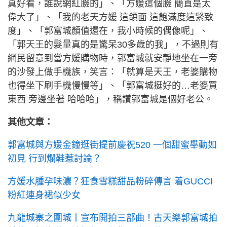
真好看，誰說網紅臉的」、「方媛這個臉 簡直是太
偉大了」、「我的老天方媛 這頜面 這飽滿度這緊致
度」、「郭富城顏值還在，我小時候的偶像呢」、
「郭天王的髮量真的是驚呆30多歲的我」，不過則有
網民留意到當方媛購物時，郭富城就安靜地坐在一旁
的沙發上做手機族，笑言：「就算是天王，老婆購物
也得坐下刷手機慢慢等」、「郭富城挺好的…老婆買
東西 旁邊坐著 哈哈哈」，稱讚郭富城是個好老公。
其他文章：
郭富城與方媛金鐘逛街提前慶祝520 一個甜蜜舉動如
初見 行到爛鞋惹討論？
方媛水腫孕味濃？狂食雪糕甜品粉碎傳言 着GUCCI
粉紅連身裙似少女
九龍城寨之圍城丨宣布開拍三部曲！古天樂郭富城拍