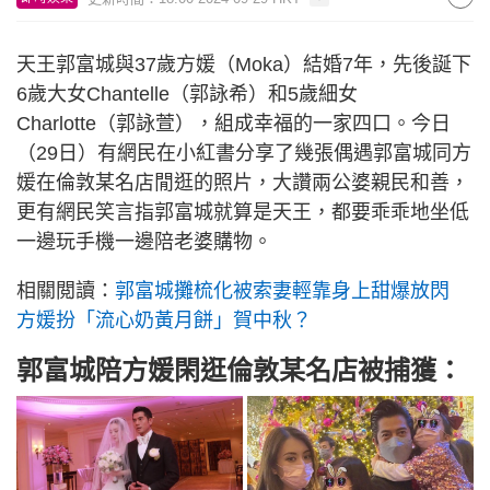
天王郭富城與37歲方媛（Moka）結婚7年，先後誕下
6歲大女Chantelle（郭詠希）和5歲細女
Charlotte（郭詠萱），組成幸福的一家四口。今日
（29日）有網民在小紅書分享了幾張偶遇郭富城同方
媛在倫敦某名店閒逛的照片，大讚兩公婆親民和善，
更有網民笑言指郭富城就算是天王，都要乖乖地坐低
一邊玩手機一邊陪老婆購物。
相關閲讀：
郭富城攤梳化被索妻輕靠身上甜爆放閃
方媛扮「流心奶黃月餅」賀中秋？
郭富城陪方媛閑逛倫敦某名店被捕獲：