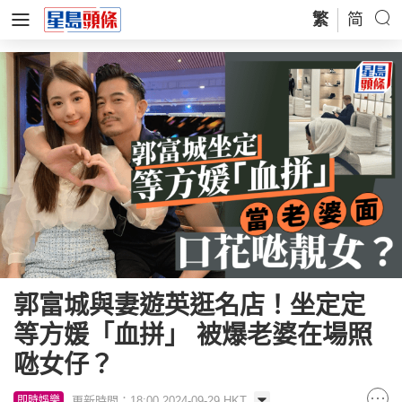
繁
简
郭富城與妻遊英逛名店！坐定定
等方媛「血拼」 被爆老婆在場照
𠱁女仔？
更新時間：18:00 2024-09-29 HKT
即時娛樂