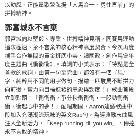
以動感、正能量歌聲弘揚「人馬合一、勇往直前」的
拼搏精神。
郭富城永不言棄
郭富城向以堅毅、專業、拼搏精神見稱，同賽馬運動
追求極速、永不言棄的核心精神高度契合。今次再度
攜手合作無間的黃金班底小美、譚國政，創作馬會年
度主題曲《衝衝衝》。填詞的小美表示：「特點是全
首歌的歌詞，由第一句至完曲，都沒有一個『馬』
字，純粹用不同的用字做句，描繪一匹駿馬不斷拼力
向前衝，奮力向目標進發的意象與勁度！」歌曲首段
立即點題：「衝衝衝，爭分秒衝衝衝，一股勁衝衝
衝，衝起心中的夢！」配唱期間，Aaron建議歌曲中
段加入充滿潮流玩味的英文Rap句，為經典勵志曲風
注入全新活力，「Keep running, till you win」，傳達
永不言敗的精神。