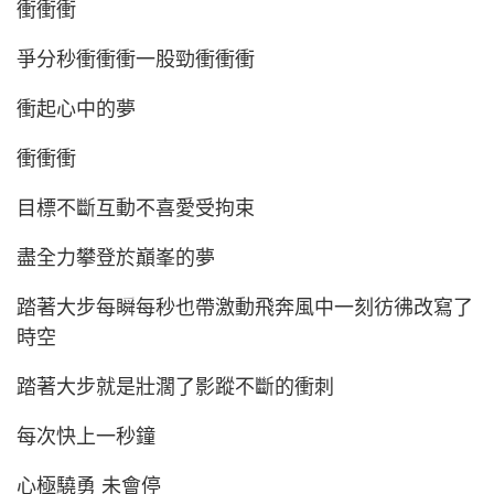
衝衝衝
爭分秒衝衝衝一股勁衝衝衝
衝起心中的夢
衝衝衝
目標不斷互動不喜愛受拘束
盡全力攀登於巔峯的夢
踏著大步每瞬每秒也帶激動飛奔風中一刻彷彿改寫了
時空
踏著大步就是壯濶了影蹤不斷的衝刺
每次快上一秒鐘
心極驍勇 未會停