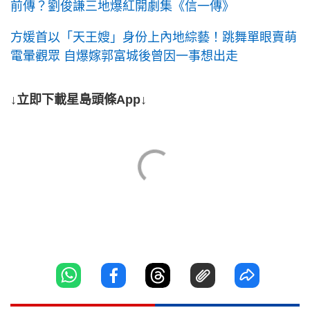
前傳？劉俊謙三地爆紅開劇集《信一傳》
方媛首以「天王嫂」身份上內地綜藝！跳舞單眼賣萌
電暈觀眾 自爆嫁郭富城後曾因一事想出走
↓立即下載星島頭條App↓