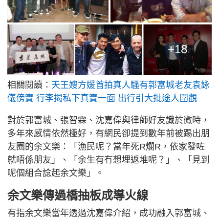
+18
相關閱讀：
天王嫂方媛首拍真人騷有郭富城老友袁詠
儀傍實 行李揭私下真實一面 出行引大批途人圍觀
對於郭富城、張智霖、沈嘉偉與律師好友識於微時，
多年來感情依然極好，有網民卻提到數年前被踢出朋
友圈的余文樂：「漁民呢？當年死R爛R，依家發咗
就唔係朋友」、「余生有冇想埋返堆呢？」、「見到
呢個組合諗起余文樂」。
余文樂傳過橋抽板成導火線
有指余文樂當年透過沈嘉偉介紹，成功融入郭富城、