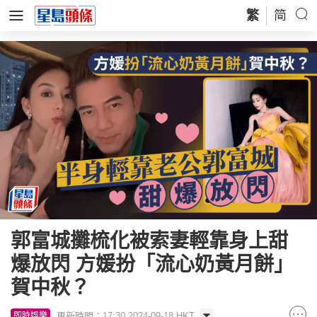
繁
简
郭富城攤梳化被索妻輕靠身上甜
爆放閃 方媛扮「流心奶黃月餅」
賀中秋？
更新時間：17:30 2024-09-18 HKT
即時娛樂