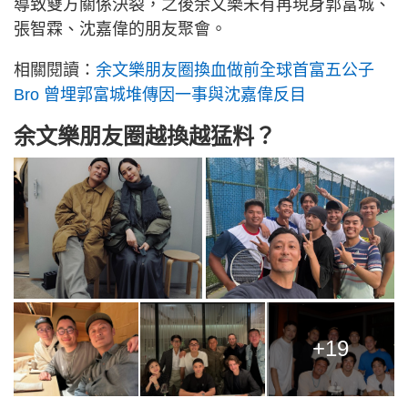
導致雙方關係決裂，之後余文樂未有再現身郭富城、
張智霖、沈嘉偉的朋友聚會。
相關閱讀：
余文樂朋友圈換血做前全球首富五公子
Bro 曾埋郭富城堆傳因一事與沈嘉偉反目
余文樂朋友圈越換越猛料？
+19