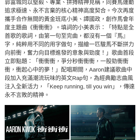
郭富城向以堅毅、專業、拼搏精神見稱，同賽馬運動
追求極速、永不言棄的核心精神高度契合。今次再度
攜手合作無間的黃金班底小美、譚國政，創作馬會年
度主題曲《衝衝衝》。填詞的小美表示：「特點是全
首歌的歌詞，由第一句至完曲，都沒有一個『馬』
字，純粹用不同的用字做句，描繪一匹駿馬不斷拼力
向前衝，奮力向目標進發的意象與勁度！」歌曲首段
立即點題：「衝衝衝，爭分秒衝衝衝，一股勁衝衝
衝，衝起心中的夢！」配唱期間，Aaron建議歌曲中
段加入充滿潮流玩味的英文Rap句，為經典勵志曲風
注入全新活力，「Keep running, till you win」，傳達
永不言敗的精神。