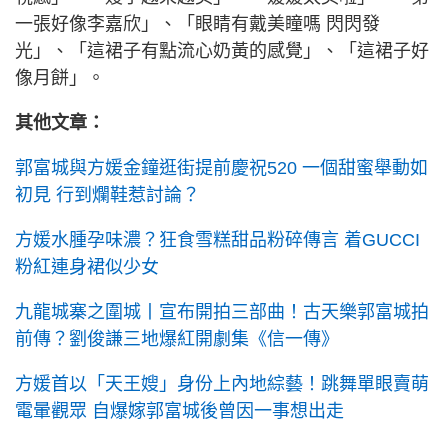
一張好像李嘉欣」、「眼睛有戴美瞳嗎 閃閃發
光」、「這裙子有點流心奶黃的感覺」、「這裙子好
像月餅」。
其他文章：
郭富城與方媛金鐘逛街提前慶祝520 一個甜蜜舉動如
初見 行到爛鞋惹討論？
方媛水腫孕味濃？狂食雪糕甜品粉碎傳言 着GUCCI
粉紅連身裙似少女
九龍城寨之圍城丨宣布開拍三部曲！古天樂郭富城拍
前傳？劉俊謙三地爆紅開劇集《信一傳》
方媛首以「天王嫂」身份上內地綜藝！跳舞單眼賣萌
電暈觀眾 自爆嫁郭富城後曾因一事想出走