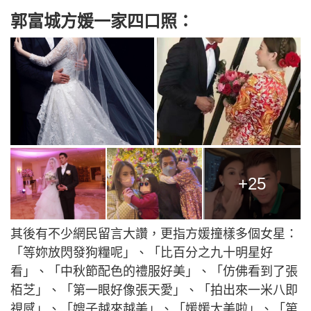
郭富城方媛一家四口照：
+25
其後有不少網民留言大讚，更指方媛撞樣多個女星：
「等妳放閃發狗糧呢」、「比百分之九十明星好
看」、「中秋節配色的禮服好美」、「仿佛看到了張
栢芝」、「第一眼好像張天愛」、「拍出來一米八即
視感」、「嫂子越來越美」、「媛媛太美啦」、「第