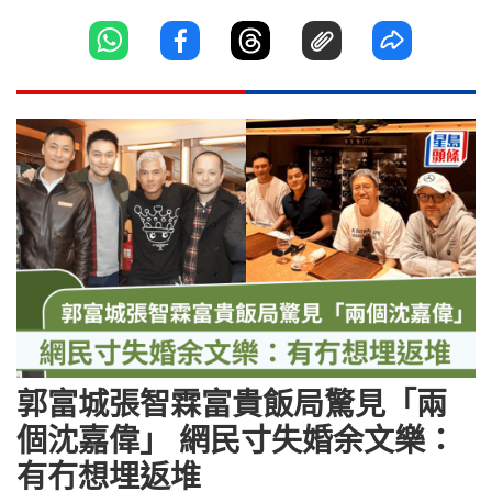
郭富城張智霖富貴飯局驚見「兩
個沈嘉偉」 網民寸失婚余文樂：
有冇想埋返堆