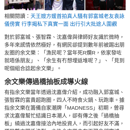
相關閱讀：
天王嫂方媛首拍真人騷有郭富城老友袁詠
儀傍實 行李揭私下真實一面 出行引大批途人圍觀
對於郭富城、張智霖、沈嘉偉與律師好友識於微時，
多年來感情依然極好，有網民卻提到數年前被踢出朋
友圈的余文樂：「漁民呢？當年死R爛R，依家發咗
就唔係朋友」、「余生有冇想埋返堆呢？」、「見到
呢個組合諗起余文樂」。
余文樂傳過橋抽板成導火線
有指余文樂當年透過沈嘉偉介紹，成功融入郭富城、
張智霖的富貴超跑圈，四人不時食火鍋、玩跑車。據
指余文樂在籌備自家潮牌「MADNESS」初期，曾尋
求沈嘉偉幫忙結識日本潮人，卻有傳之後「過橋抽
板」繞過沈嘉偉接洽內地投資人，而引起好友不滿，