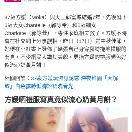
37歲方媛（Moka）與天王郭富城結婚7年，先後誕下
6歲大女Chantelle（郭詠希）和5歲細女
Charlotte（郭詠萱），專注家庭相夫教子。方媛不時
會在社交網上分享靚相，昨日（17日）是中秋佳節，
她便在小紅書上發佈了幾張自己身穿露膊拖地禮服的
寫真，不少網民大讚其美貌，更指方媛的禮服顏色好
似流心奶黃月餅！
相關閲讀：
37歲方媛玩濕身誘惑 深夜維園「大解
放」白色露膊低胸短裙洩春光
方媛晒禮服寫真竟似流心奶黃月餅？