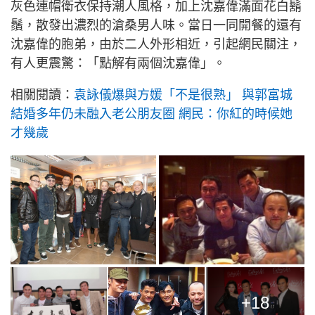
灰色連帽衛衣保持潮人風格，加上沈嘉偉滿面花白鬍
鬚，散發出濃烈的滄桑男人味。當日一同開餐的還有
沈嘉偉的胞弟，由於二人外形相近，引起網民關注，
有人更震驚：「點解有兩個沈嘉偉」。
相關閱讀：
袁詠儀爆與方媛「不是很熟」 與郭富城
結婚多年仍未融入老公朋友圈 網民：你紅的時候她
才幾歲
+18