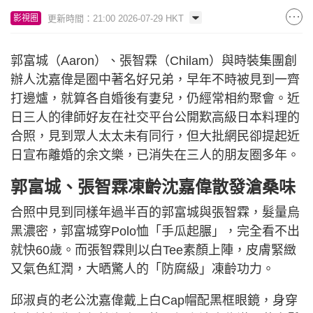
更新時間：21:00 2026-07-29 HKT
影視圈
郭富城（Aaron）、張智霖（Chilam）與時裝集團創
辦人沈嘉偉是圈中著名好兄弟，早年不時被見到一齊
打邊爐，就算各自婚後有妻兒，仍經常相約聚會。近
日三人的律師好友在社交平台公開歎高級日本料理的
合照，見到眾人太太未有同行，但大批網民卻提起近
日宣布離婚的余文樂，已消失在三人的朋友圈多年。
郭富城、張智霖凍齡沈嘉偉散發滄桑味
合照中見到同樣年過半百的郭富城與張智霖，髮量烏
黑濃密，郭富城穿Polo恤「手瓜起𦟌」，完全看不出
就快60歲。而張智霖則以白Tee素顏上陣，皮膚緊緻
又氣色紅潤，大晒驚人的「防腐級」凍齡功力。
邱淑貞的老公沈嘉偉戴上白Cap帽配黑框眼鏡，身穿