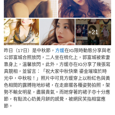
+21
昨日（17日）是中秋節，
方媛
在IG限時動態分享與老
公郭富城合照放閃，二人坐在梳化上，郭富城被索妻
靠身上，溫馨放閃。此外，方媛亦在IG分享了幾張寫
真靚相，並留言：「祝大家中秋快樂 鎏金璀璨於時
光中，中秋啦！」照片中可見方媛穿上以粉紅色與黃
色相間的露膊拖地紗裙，在走廊擺各種姿勢拍照，架
勢不輸女明星，盡展貴氣。而她穿著的裙子亦十分應
節，有點流心奶黃月餅的感覺，被網民笑指相當應
節。