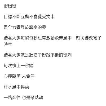
衝衝衝
目標不斷互動不喜愛受拘束
盡全力攀登於巔峯的夢
踏著大步每瞬每秒也帶激動飛奔風中一刻彷彿改寫了
時空
踏著大步就是壯濶了影蹤不斷的衝刺
每次快上一秒鐘
心極驍勇 未會停
汗水風中舞動
一路奔往 也是帶感动