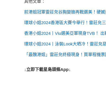
其他文章：
前港姐冠軍雷莊𠒇谷胸變臉再戰選美！硬
環球小姐2024香港區大賽今舉行！雷莊𠒇
香港小姐2024丨Viu選美亞軍現身TVB！
環球小姐2024丨泳裝Look大晒冷！雷莊
「最醜港姐」雷莊𠒇終極現身！買單程機票
↓立即下載星島頭條App↓