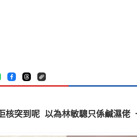
佢核突到呢 以為林敏驄只係鹹濕佬