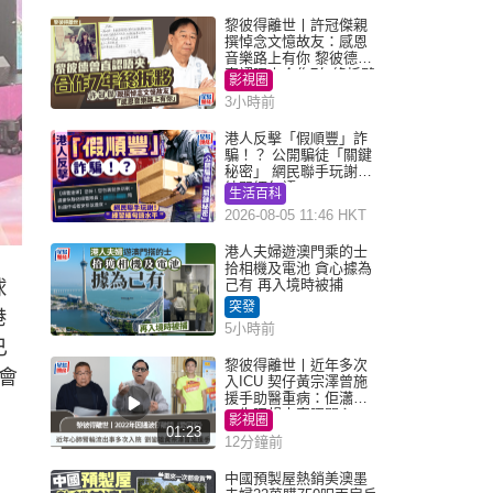
黎彼得離世丨許冠傑親
撰悼念文憶故友：感恩
音樂路上有你 黎彼德曾
直認唔夾合作7年終拆夥
影視圈
3小時前
港人反擊「假順豐」詐
騙！？ 公開騙徒「關鍵
秘密」 網民聯手玩謝：
練習緬甸語
生活百科
2026-08-05 11:46 HKT
港人夫婦遊澳門乘的士
拾相機及電池 貪心據為
己有 再入境時被捕
球
突發
港
5小時前
已
黎彼得離世丨近年多次
會
入ICU 契仔黃宗澤曾施
援手助醫重病：佢瀟灑
一生唔想大家唔開心
影視圈
01:23
12分鐘前
中國預製屋熱銷美澳墨