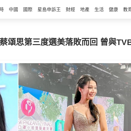
時
中國
國際
星島申訴王
財經
地產
生活
健康
教
女蔡頌思第三度選美落敗而回 曾與TV