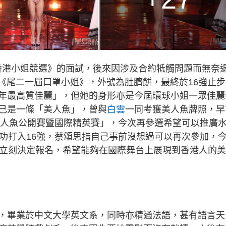
20香港小姐競選》的面試，後來因涉及合約牴觸問題而無奈
辦的《尾二一屆口罩小姐》，外號為肚臍餅，最終於16強止
年最高質佳麗」，但她的身形亦是今屆環球小姐一眾佳麗
己是一條「美人魚」，曾與
白雲
一同考獲美人魚牌照，早
國美人魚公開賽暨國際精英賽」，今次再參選希望可以推廣
成功打入16強，蔡頌思指自己事前沒想過可以再次參加，
才立刻決定報名，希望能夠在國際舞台上展現到香港人的美
，畢業於中文大學英文系，同時亦精通法語，甚有語言天