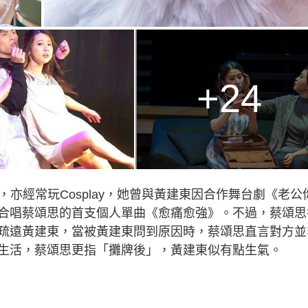
+24
亦經常玩Cosplay，她曾與黃建東因合作舞台劇《老公
合唱蔡頌思的首支個人單曲《愈痛愈強》。不過，蔡頌思
疏遠黃建東，當被黃建東問到原因時，蔡頌思直言對方並
生活，蔡頌思更指「攤牌後」，黃建東似有點生氣。