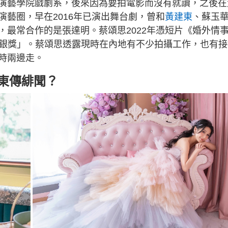
演藝學院戲劇系，後來因為要拍電影而沒有就讀，之後在
藝圈，早在2016年已演出舞台劇，曾和
黃建東
、蘇玉
，最常合作的是張達明。蔡頌思2022年憑短片《婚外情
最佳女配角銀獎」。蔡頌思透露現時在內地有不少拍攝工作，也有
時兩邊走。
建東傳緋聞？