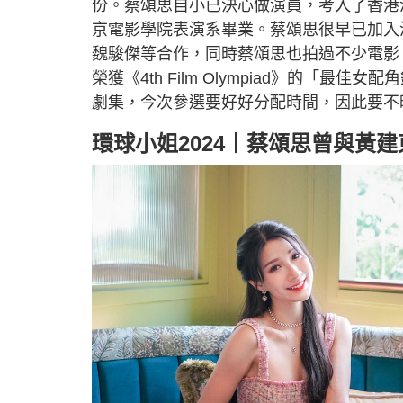
份。蔡頌思自小已決心做演員，考入了香港
京電影學院表演系畢業。蔡頌思很早已加入演
魏駿傑等合作，同時蔡頌思也拍過不少電影
榮獲《4th Film Olympiad》的「
劇集，今次參選要好好分配時間，因此要不
環球小姐2024丨蔡頌思曾與黃