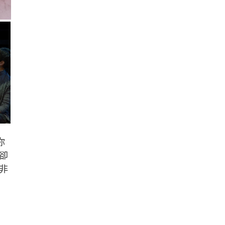
你
卻
非