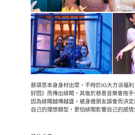
蔡頌思本身身材出眾，不時於IG大方派福利，
好悶》而傳出緋聞，其後於慈善音樂會拖手
因為緋聞越傳越盛，被身邊朋友誤會而決定
自己的理想類型，更怕緋聞影響自己的感情