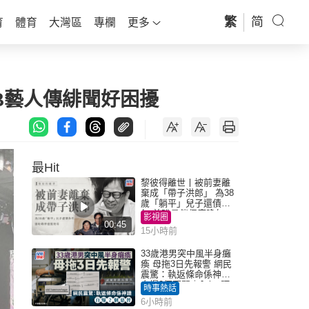
繁
简
育
體育
大灣區
專欄
更多
B藝人傳緋聞好困擾
最Hit
黎彼得離世丨被前妻離
棄成「帶子洪郎」 為38
歲「躺平」兒子還債多
年 曾盼尋伴侶度晚年
影視圈
00:45
15小時前
33歲港男突中風半身癱
瘓 母拖3日先報警 網民
震驚：執返條命係神蹟
自爆2個惡習｜Juicy叮
時事熱話
6小時前