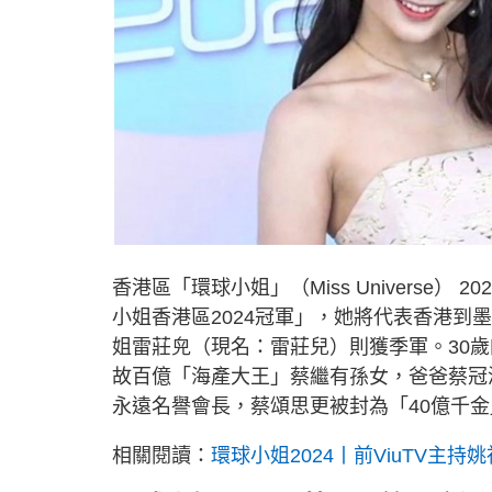
香港區「環球小姐」（Miss Universe
小姐香港區2024冠軍」，她將代表香港到
姐雷莊𠒇（現名：雷莊兒）則獲季軍。30歲
故百億「海產大王」蔡繼有孫女，爸爸蔡冠
永遠名譽會長，蔡頌思更被封為「40億千金
相關閱讀：
環球小姐2024丨前ViuTV主