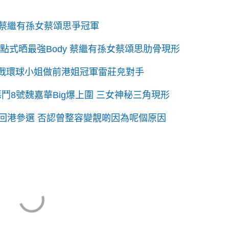
撼蔡繼有孫女蔡頌思爭冠軍
三點式晒最強Body 蔡繼有孫女蔡頌思肋骨現形
 出戰環球小姐做前港姐冠軍雷莊𠒇對手
惡鬥8號魏嘉華Big爆上圍 三女神秘三角現形
回港參選 否認曾整容變靚啲因為呢個原因