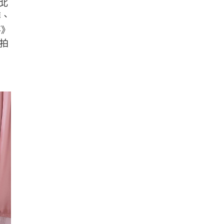
北
華、
事》
接拍