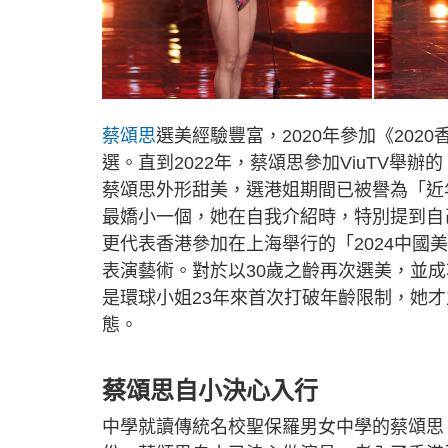
蔡頌思
選美經驗豐富，2020年參加《20
選。直到2022年，蔡頌思參加ViuTV舉
蔡頌思外形甜美，選港姐期間已被譽為「近
最嬌小一個，她在自我介紹時，特別提到自
更代表香港參加在上海舉行的「2024中
表演藝術。對於以30歲之齡再次選美，並
是環球小姐23年來首次打破年齡限制，她
態。
蔡頌思自小決心入行
中學就讀傳統名校聖保羅男女中學的蔡頌思