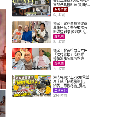
夫婦22萬購750呎兩房戶
零地基直接組裝 實測9個
月激讚「重來一次都會
海外置業
買」
9小時前
獨家丨盧宛茵揭黎彼得
最後時光：醫院插喉有
痰講唔到嘢 經典歌《浪
子心聲》金句源自廟街
影視圈
睇相佬
8小時前
獨家丨黎彼得敢言本色
「唔啱就插」成絕響
楊紹鴻難忘飯局教誨：
受益一生
影視圈
7小時前
港人每周北上2次用電話
月卡感「條數幾襟計」
網民一面倒推薦1種買法
附消委會數據漫遊計劃
生活百科
消費提示
23小時前