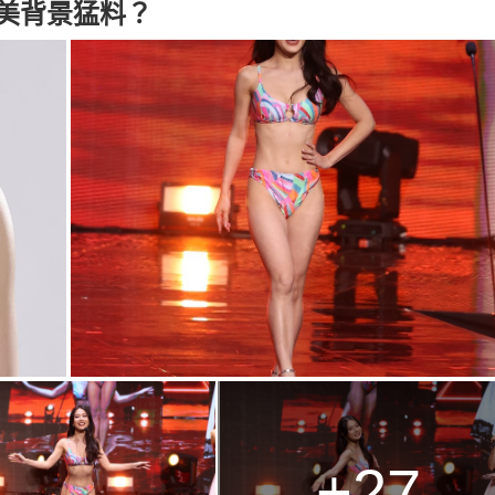
選美背景猛料？
+27