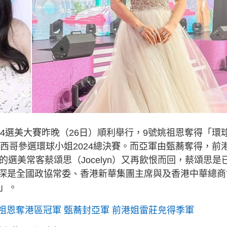
） 2024選美大賽昨晚（26日）順利舉行，9號姚祖恩奪得「環
墨西哥參選環球小姐2024總決賽。而亞軍由甄蕎奪得，前
的選美常客蔡頌思（Jocelyn）又再飲恨而回，蔡頌思是
深是全國政協常委、香港新華集團主席與及香港中華總商
」。
持姚祖恩奪港區冠軍 甄蕎封亞軍 前港姐雷莊𠒇得季軍