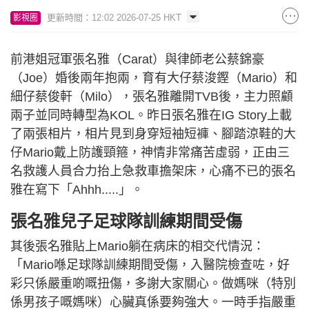
更新時間：12:02 2026-07-25 HKT
影視圈
前港姐冠軍張名雅（Carat）與律師老公蔡錦豪
（Joe）婚後兩年抱兩，育有大仔蔡浚鏗（Mario）和
細仔蔡俊軒（Milo），張名雅離開TVB後，主力照顧
兩子並同時轉型為KOL。昨日張名雅在IG Story上載
了兩張相片，相片見到身穿短袖短褲、腳踏涼鞋的大
仔Mario戴上防護頸箍，神情非常痛苦虛弱，正由三
名救護人員合力抬上急救車擔架床，心痛不已的張名
雅在寫下「Ahhh.....」。
張名雅兒子足球隊訓練期間受傷
其後張名雅貼上Mario躺在病床的相交代情況：
「Mario喺足球隊訓練期間受傷，入醫院檢查咗，好
彩只係嚴重啲嘅扭傷，多謝大家關心。做媽咪（特別
係男孩子嘅媽咪）心臟真係要夠強大。一時手指嚴重