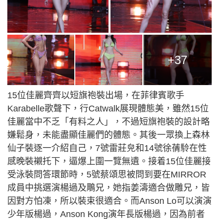
+37
15位佳麗齊齊以短旗袍裝出場，在菲律賓歌手
Karabelle歌聲下，行Catwalk展現體態美，雖然15位
佳麗當中不乏「有料之人」，不過短旗袍裝的設計略
嫌鬆身，未能盡顯佳麗們的體態。其後一眾換上森林
仙子裝逐一介紹自己，7號雷莊𠒇和14號徐蒨駖在性
感晚裝襯托下，逼爆上圍一覽無遺。接着15位佳麗接
受泳裝問答環節時，5號蔡頌思被問到要在MIRROR
成員中挑選演楊過及鵰兄，她指姜濤適合做雕兄，皆
因對方怕凍，所以裝束很適合。而Anson Lo可以演演
少年版楊過，Anson Kong演年長版楊過，因為前者