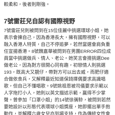
較柔和，後者則剛強。
7號雷莊兒自認有國際視野
7號雷莊兒則被問到在15位佳麗中挑選環球小姐，她
表示會揀自己，因為香港長大，擁有國際視野，可以
融入香港人特質，自己不停追夢，若然當選會肩負重
任宣揚香港。8號魏嘉華被問到在男團ERROR四位成
員當中挑選做兵、情人、老公。她笑言會揹挑選Dee
做老公，因為對方很開心同有趣，初戀情人則挑選
193，既高大又靚仔，帶對方可以出去威，而肥仔適
合做依食兵，又解釋最近知道保錡擇偶要求高識唱
歌，但自己不懂唱歌。9號姚祖恩被司儀要求示範以
人字拖打小人，她則以英文描述示範，贏得不少掌
聲。曾參加「口罩小姐」的14號徐蒨駖，被問到若然
要她設計以形態代表環球小姐獎座，她即擺出單手抱
動作，並解釋六歲女兒亦到場支持，作為傳統女性會