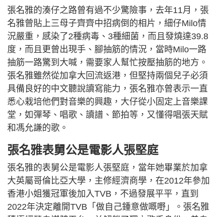
張名雅的湊仔之路曾有過不少驚險事，去年11月，張
名雅曾貼上三母子齊齊中招病倒的相片，細仔Milo情
況嚴重，感染了2種病毒、3種細菌，而且發燒達39.8
度，而且更曾出現手、腳抽筋的情況，當時Milo一路
抽筋一路驚到大喊，需要家人幫忙按壓抽筋的地方。
張名雅雖然從加拿大回流返港，但堅持兩個兒子必須
具備良好的中文聽說讀寫能力，張名雅亦曾表示一直
悉心栽培他們對音樂的興趣，大仔從小固定上音樂課
堂，如彈琴、唱歌、讀譜、節拍等，又懂得唱張天賦
和馮允謙的歌。
張名雅表舅公是電影人張堅庭
張名雅的表舅公是電影人張堅庭，當年她畢業於加拿
大英屬哥倫比亞大學，主修經濟商學，在2012年參加
香港小姐獲冠軍後加入TVB，不過發展平平，直到
2022年決定離開TVB「做自己鍾意做嘅嘢」。張名雅