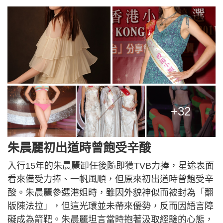
+32
朱晨麗初出道時曾飽受辛酸
入行15年的朱晨麗卸任後隨即獲TVB力捧，星途表面
看來備受力捧、一帆風順，但原來初出道時曾飽受辛
酸。朱晨麗參選港姐時，雖因外貌神似而被封為「翻
版陳法拉」，但這光環並未帶來優勢，反而因語言障
礙成為箭靶。朱晨麗坦言當時抱著汲取經驗的心態，