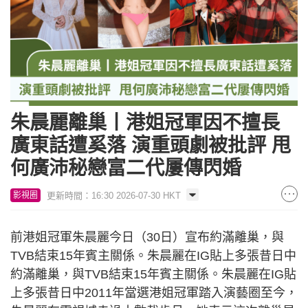
朱晨麗離巢丨港姐冠軍因不擅長
廣東話遭奚落 演重頭劇被批評 甩
何廣沛秘戀富二代屢傳閃婚
更新時間：16:30 2026-07-30 HKT
影視圈
前港姐冠軍朱晨麗今日（30日）宣布約滿離巢，與
TVB結束15年賓主關係。朱晨麗在IG貼上多張昔日中
約滿離巢，與TVB結束15年賓主關係。朱晨麗在IG貼
上多張昔日中2011年當選港姐冠軍踏入演藝圈至今，