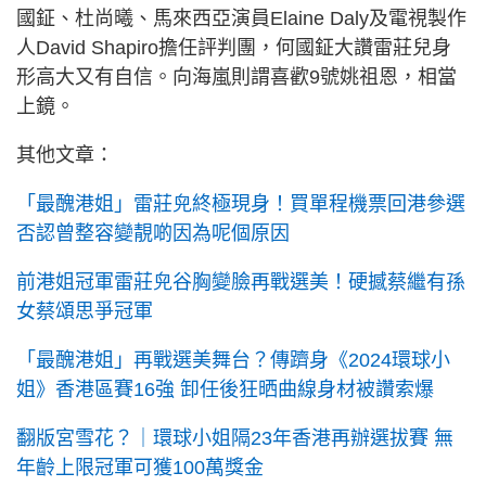
國鉦、杜尚曦、馬來西亞演員Elaine Daly及電視製作
人David Shapiro擔任評判團，何國鉦大讚雷莊兒身
形高大又有自信。向海嵐則謂喜歡9號姚祖恩，相當
上鏡。
其他文章：
「最醜港姐」雷莊𠒇終極現身！買單程機票回港參選
否認曾整容變靚啲因為呢個原因
前港姐冠軍雷莊𠒇谷胸變臉再戰選美！硬撼蔡繼有孫
女蔡頌思爭冠軍
「最醜港姐」再戰選美舞台？傳躋身《2024環球小
姐》香港區賽16強 卸任後狂晒曲線身材被讚索爆
翻版宮雪花？｜環球小姐隔23年香港再辦選拔賽 無
年齡上限冠軍可獲100萬獎金