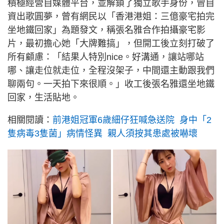
積極經營自媒體平台，並解鎖了獨立歌手身份，曾自
資出歌圓夢，曾有網民以「香港港姐：三億豪宅拍完
坐地鐵回家」為題發文，稱張名雅合作拍攝豪宅影
片，最初擔心她「大牌難搞」，但開工後立刻打破了
所有顧慮：「結果人特別nice。好溝通，讓站哪站
哪、讓走位就走位，全程沒架子，中間還主動跟我們
聊兩句。一天拍下來很順。」收工後張名雅還坐地鐵
回家，生活貼地。
相關閱讀：
前港姐冠軍6歲細仔狂喊急送院 身中「2
隻病毒3隻菌」病情怪異 親人須按其患處被嚇壞