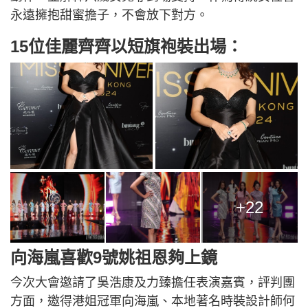
永遠擁抱甜蜜擔子，不會放下對方。
15位佳麗齊齊以短旗袍裝出場：
+22
向海嵐喜歡9號姚祖恩夠上鏡
今次大會邀請了吳浩康及力臻擔任表演嘉賓，評判團
方面，邀得港姐冠軍向海嵐、本地著名時裝設計師何