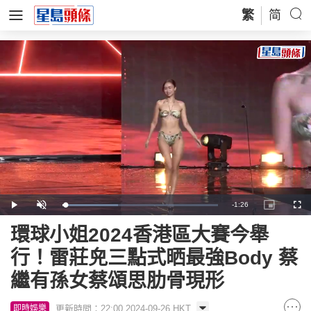
繁
简
Remaining
-
1:26
Loaded
:
Play
Unmute
Picture-
Full
35.90%
in-
Picture
Time
環球小姐2024香港區大賽今舉
行！雷莊𠒇三點式晒最強Body 蔡
繼有孫女蔡頌思肋骨現形
更新時間：22:00 2024-09-26 HKT
即時娛樂