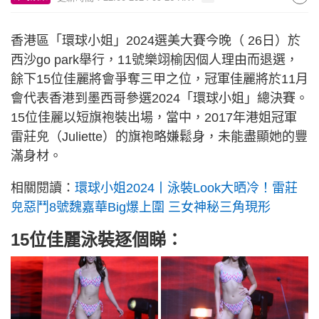
香港區「環球小姐」2024選美大賽今晚（ 26日）於
西沙go park舉行，11號樂翊榆因個人理由而退選，
餘下15位佳麗將會爭奪三甲之位，冠軍佳麗將於11月
會代表香港到墨西哥參選2024「環球小姐」總決賽。
15位佳麗以短旗袍裝出場，當中，2017年港姐冠軍
雷莊𠒇（Juliette）的旗袍略嫌鬆身，未能盡顯她的豐
滿身材。
相關閱讀：
環球小姐2024丨泳裝Look大晒冷！雷莊
𠒇惡鬥8號魏嘉華Big爆上圍 三女神秘三角現形
15位佳麗泳裝逐個睇：