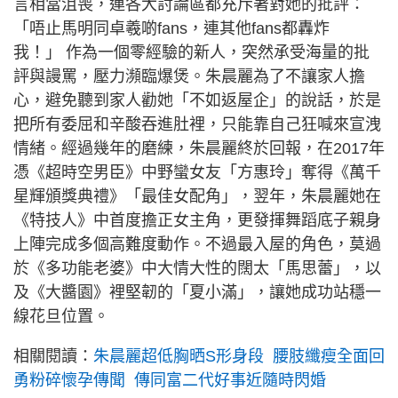
言相當沮喪，連各大討論區都充斥著對她的批評：
「唔止馬明同卓羲啲fans，連其他fans都轟炸
我！」 作為一個零經驗的新人，突然承受海量的批
評與謾罵，壓力瀕臨爆煲。朱晨麗為了不讓家人擔
心，避免聽到家人勸她「不如返屋企」的說話，於是
把所有委屈和辛酸吞進肚裡，只能靠自己狂喊來宣洩
情緒。經過幾年的磨練，朱晨麗終於回報，在2017年
憑《超時空男臣》中野蠻女友「方惠玲」奪得《萬千
星輝頒獎典禮》「最佳女配角」，翌年，朱晨麗她在
《特技人》中首度擔正女主角，更發揮舞蹈底子親身
上陣完成多個高難度動作。不過最入屋的角色，莫過
於《多功能老婆》中大情大性的闊太「馬思蕾」，以
及《大醬園》裡堅韌的「夏小滿」，讓她成功站穩一
線花旦位置。
相關閱讀：
朱晨麗超低胸晒S形身段 腰肢纖瘦全面回
勇粉碎懷孕傳聞 傳同富二代好事近隨時閃婚