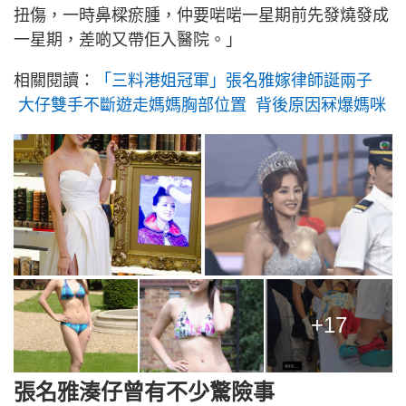
扭傷，一時鼻樑瘀腫，仲要啱啱一星期前先發燒發成
一星期，差啲又帶佢入醫院。」
相關閱讀：
「三料港姐冠軍」張名雅嫁律師誕兩子
大仔雙手不斷遊走媽媽胸部位置 背後原因冧爆媽咪
+17
張名雅湊仔曾有不少驚險事