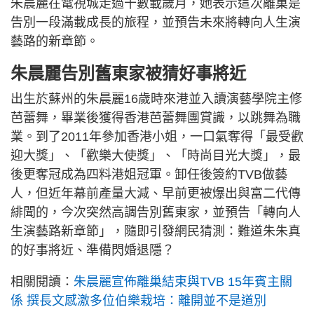
朱晨麗在電視城走過十數載歲月，她表示這次離巢是
告別一段滿載成長的旅程，並預告未來將轉向人生演
藝路的新章節。
朱晨麗告別舊東家被猜好事將近
出生於蘇州的朱晨麗16歲時來港並入讀演藝學院主修
芭蕾舞，畢業後獲得香港芭蕾舞團賞識，以跳舞為職
業。到了2011年參加香港小姐，一口氣奪得「最受歡
迎大獎」、「歡樂大使獎」、「時尚目光大獎」，最
後更奪冠成為四料港姐冠軍。卸任後簽約TVB做藝
人，但近年幕前產量大減、早前更被爆出與富二代傳
緋聞的，今次突然高調告別舊東家，並預告「轉向人
生演藝路新章節」，隨即引發網民猜測：難道朱朱真
的好事將近、準備閃婚退隱？
相關閱讀：
朱晨麗宣佈離巢結束與TVB 15年賓主關
係 撰長文感激多位伯樂栽培：離開並不是道別