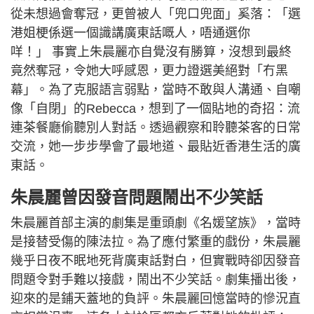
從未想過會奪冠，更曾被人「兜口兜面」奚落：「選
港姐梗係選一個識講廣東話嘅人，唔通選你
咩！」 事實上朱晨麗亦自覺沒有勝算，沒想到最終
竟然奪冠，令她大呼感恩，更力證選美絕對「冇黑
幕」。為了克服語言弱點，當時不敢與人溝通、自嘲
像「自閉」的Rebecca，想到了一個貼地的奇招：流
連茶餐廳偷聽別人對話。透過觀察和聆聽茶客的日常
交流，她一步步學會了最地道、最貼近香港生活的廣
東話。
朱晨麗曾因發音問題鬧出不少笑話
朱晨麗首部主演的劇集是重頭劇《名媛望族》，當時
是接替受傷的陳法拉。為了應付繁重的戲份，朱晨麗
幾乎日夜不眠地死背廣東話對白，但實戰時卻因發音
問題令對手難以接戲，鬧出不少笑話。劇集播出後，
迎來的是鋪天蓋地的負評。朱晨麗回憶當時的慘況直