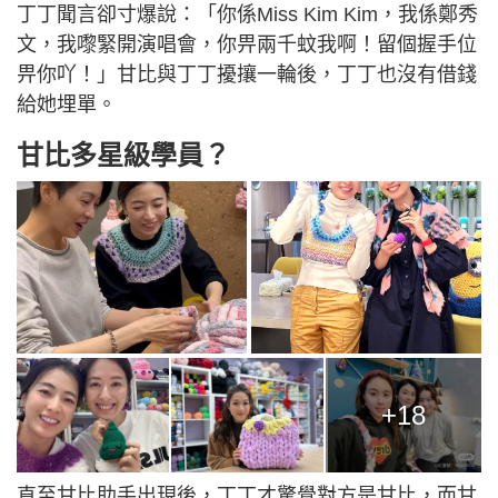
丁丁聞言卻寸爆說：「你係Miss Kim Kim，我係鄭秀
文，我嚟緊開演唱會，你畀兩千蚊我啊！留個握手位
畀你吖！」甘比與丁丁擾攘一輪後，丁丁也沒有借錢
給她埋單。
甘比多星級學員？
+18
直至甘比助手出現後，丁丁才驚覺對方是甘比，而甘