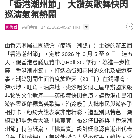
「香港潮州節」 大讚英歌舞快閃
巡演氣氛熱鬧
更新時間：17:21 2026-05-24 HKT
影視圈
由香港潮屬社團總會（簡稱「潮總」）主辦的第五屆
「香港潮州節」，定於 2026 年 6 月 5 至 9 日一連五
天，假香港會議展覽中心Hall 3G 舉行。為進一步推
廣「香港潮州節」，打造為街知巷聞的文化及旅遊盛
事，潮總別開生面首度於昨天（23 日 ）在銅鑼灣、
深水埗、旺角、油麻地、尖沙咀多個旺區舉辦國家級
非物質文化遺產——英歌舞快閃巡演，讓香港市民和
遊客零距離觀賞英歌舞，沿途吸引大批市民與遊客爭
相打卡，紛紛大讚表演非常精彩、造型別具特色，潮
總更即場免費大派「桃寶寶」布公仔掛飾與「香港潮
州節」特色紙扇，「桃寶寶」設計概念源自潮州代表
食品「紅桃粿」，趣致外型令人愛不釋手，難怪大受