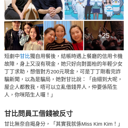
+25
短劇中
甘比
獨自用餐後，結帳時遇上餐廳的信用卡機
故障，身上又沒有現金，她只好向對面枱的年輕少女
丁丁求助，想借對方200元現金，可是丁丁剛看完詐
騙新聞，以為是騙局，她對甘比說：「由細到大呢，
屋企人都教我，唔可以立亂借錢畀人，仲要係陌生
人，你咪陌生人囉！」
甘比問員工借錢被反寸
甘比無奈自揭身分，「其實我就係Miss Kim Kim！」