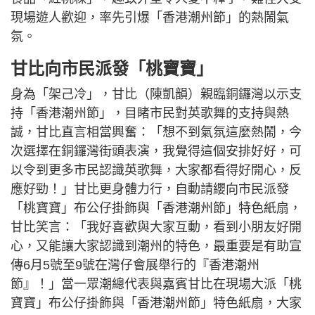
現場遊人歡迎，率先引爆「香港潮州節」的熱鬧氣
氛。
甘比向市民派發「桃寶寶」
身為「架己冷」，甘比（陳凱韻）親臨銅鑼灣以示支
持「香港潮州節」，目睹市民對英歌舞的支持與熱
誠，甘比直言相當興奮：「想不到氣氛這麼熱鬧，今
次選擇在銅鑼灣街頭表演，我覺得這個安排好好，可
以令到更多市民認識英歌舞，大家都看得好開心，反
應好勁！」甘比更身體力行，自動請纓向市民派發
「桃寶寶」布公仔掛飾與「香港潮州節」特色紙扇，
甘比笑言：「我好喜歡與大家互動，看到小朋友好開
心，又能讓大家認識到潮州的特色，最重要是有助宣
傳6月5號至9號在灣仔會展舉行的『香港潮州
節』！」當一眾潮總代表與嘉賓甘比在現場大派「桃
寶寶」布公仔掛飾與「香港潮州節」特色紙扇，大家