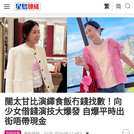
繁
简
闊太甘比演繹食飯冇錢找數！向
少女借錢演技大爆發 自爆平時出
街唔帶現金
更新時間：20:05 2024-09-17 HKT
即時娛樂