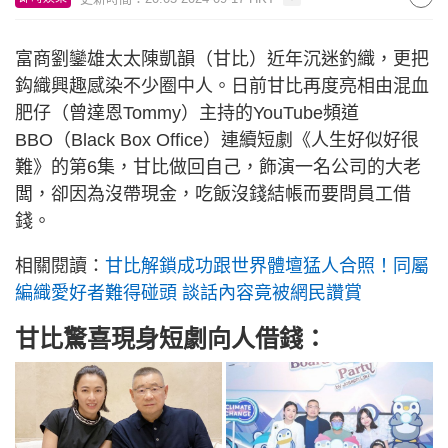
富商劉鑾雄太太陳凱韻（甘比）近年沉迷釣織，更把
鈎織興趣感染不少圈中人。日前甘比再度亮相由混血
肥仔（曾達恩Tommy）主持的YouTube頻道
BBO（Black Box Office）連續短劇《人生好似好很
難》的第6集，甘比做回自己，飾演一名公司的大老
闆，卻因為沒帶現金，吃飯沒錢結帳而要問員工借
錢。
相關閱讀：
甘比解鎖成功跟世界體壇猛人合照！同屬
編織愛好者難得碰頭 談話內容竟被網民讚賞
甘比驚喜現身短劇向人借錢：