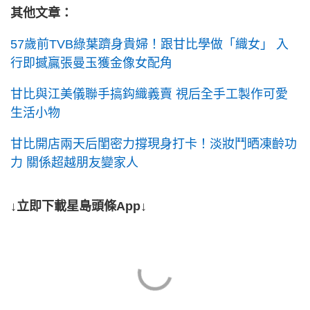
其他文章：
57歲前TVB綠葉躋身貴婦！跟甘比學做「織女」 入
行即撼贏張曼玉獲金像女配角
甘比與江美儀聯手搞鈎織義賣 視后全手工製作可愛
生活小物
甘比開店兩天后閨密力撐現身打卡！淡妝鬥晒凍齡功
力 關係超越朋友變家人
↓立即下載星島頭條App↓