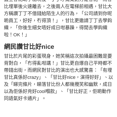
比埋單後火速離去，之後兩人在電梯前相遇，甘比大
方稱讚丁丁不借錢給陌生人的行為，「公司請到你呢
啲員工，好好，冇得頂！」，甘比更邀請丁丁去學鈎
織，「你後生細女唔好成日咁暴躁，得閒去學鈎織
啦！OK！」
網民讚甘比好nice
甘比於片尾的彩蛋現身，她笑稱這次拍攝最困難是要
背對白，「冇得亂咁講！」甘比更自爆自己平時都不
帶錢出街，而網民對甘比的演出也大感驚喜：「有埋
甘比真係好crazy」、「甘比好nice，演得好好」、以
及「睇完條片，睇落甘比份人都幾攪笑和幽默，成日
以為佢係好兇好cool嗰款」、「甘比好正，佢啲動作
同語氣好卡通片」。