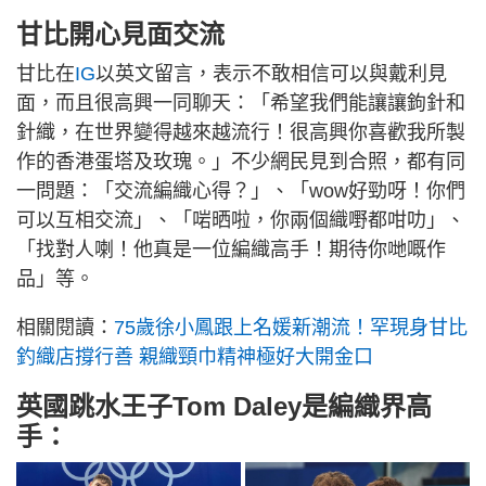
甘比開心見面交流
甘比在
IG
以英文留言，表示不敢相信可以與戴利見
面，而且很高興一同聊天：「希望我們能讓讓鉤針和
針織，在世界變得越來越流行！很高興你喜歡我所製
作的香港蛋塔及玫瑰。」不少網民見到合照，都有同
一問題：「交流編織心得？」、「wow好勁呀！你們
可以互相交流」、「啱晒啦，你兩個織嘢都咁叻」、
「找對人喇！他真是一位編織高手！期待你哋嘅作
品」等。
相關閱讀：
75歲徐小鳳跟上名媛新潮流！罕現身甘比
釣織店撐行善 親織頸巾精神極好大開金口
英國跳水王子Tom Daley是編織界高
手：