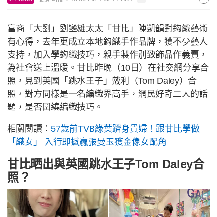
富商「大劉」劉鑾雄太太「甘比」陳凱韻對鈎織藝術
有心得，去年更成立本地鈎織手作品牌，獲不少藝人
支持，加入學鈎織技巧，親手製作別致飾品作義賣，
為社會送上溫暖。甘比昨晚（10日）在社交網分享合
照，見到英國「跳水王子」戴利（Tom Daley）合
照，對方同樣是一名編織界高手，網民好奇二人的話
題，是否圍繞編織技巧。
相關閱讀：
57歲前TVB綠葉躋身貴婦！跟甘比學做
「織女」 入行即撼贏張曼玉獲金像女配角
甘比晒出與英國跳水王子Tom Daley合
照？