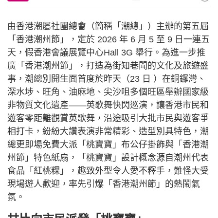
由香港潮屬社團總會（簡稱「潮總」）主辦的第五屆
「香港潮州節」，定於 2026 年 6 月 5 至 9 日一連五
天，假香港會議展覽中心Hall 3G 舉行。為進一步推
廣「香港潮州節」，打造為街知巷聞的文化及旅遊盛
事，潮總別開生面首度於昨天（23 日 ）在銅鑼灣、
深水埗、旺角、油麻地、尖沙咀多個旺區舉辦國家級
非物質文化遺產——英歌舞快閃巡演，讓香港市民和
遊客零距離觀賞英歌舞，沿途吸引大批市民與遊客爭
相打卡，紛紛大讚表演非常精彩、造型別具特色，潮
總更即場免費大派「桃寶寶」布公仔掛飾與「香港潮
州節」特色紙扇，「桃寶寶」設計概念源自潮州代表
食品「紅桃粿」，趣致外型令人愛不釋手，難怪大受
現場遊人歡迎，率先引爆「香港潮州節」的熱鬧氣
氛。