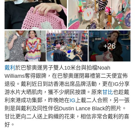
+26
戴利
於巴黎奧運男子雙人10米台與拍檔Noah
Williams奪得銀牌，在巴黎奧運閉幕禮第二天便宣佈
退役。戴利近日到訪香港出席品牌活動，更在IG分享
游水片大晒肌肉，獲不少網民按讚。原來
甘比
也趁戴
利來港成功集郵，昨晚她在
IG
上載二人合照，另一張
則是與戴利及同性伴侶Dustin Lance Black的照片。
甘比更向二人送上鈎織的花束，相信非常合戴利的喜
好。