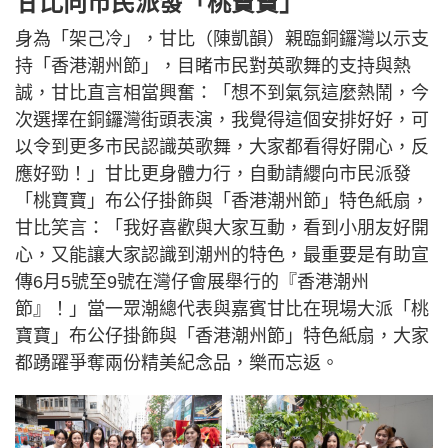
甘比向市民派發「桃寶寶」
身為「架己冷」，甘比（陳凱韻）親臨銅鑼灣以示支
持「香港潮州節」，目睹市民對英歌舞的支持與熱
誠，甘比直言相當興奮：「想不到氣氛這麼熱鬧，今
次選擇在銅鑼灣街頭表演，我覺得這個安排好好，可
以令到更多市民認識英歌舞，大家都看得好開心，反
應好勁！」甘比更身體力行，自動請纓向市民派發
「桃寶寶」布公仔掛飾與「香港潮州節」特色紙扇，
甘比笑言：「我好喜歡與大家互動，看到小朋友好開
心，又能讓大家認識到潮州的特色，最重要是有助宣
傳6月5號至9號在灣仔會展舉行的『香港潮州
節』！」當一眾潮總代表與嘉賓甘比在現場大派「桃
寶寶」布公仔掛飾與「香港潮州節」特色紙扇，大家
都踴躍爭奪兩份精美紀念品，樂而忘返。