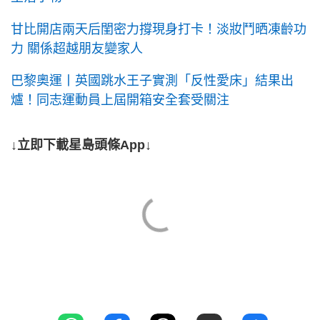
甘比開店兩天后閨密力撐現身打卡！淡妝鬥晒凍齡功
力 關係超越朋友變家人
巴黎奧運丨英國跳水王子實測「反性愛床」結果出
爐！同志運動員上屆開箱安全套受關注
↓立即下載星島頭條App↓