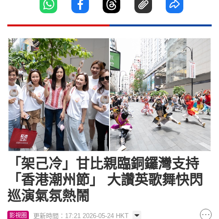
「架己冷」甘比親臨銅鑼灣支持
「香港潮州節」 大讚英歌舞快閃
巡演氣氛熱鬧
更新時間：17:21 2026-05-24 HKT
影視圈