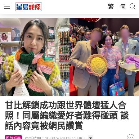
繁
简
甘比解鎖成功跟世界體壇猛人合
照！同屬編織愛好者難得碰頭 談
話內容竟被網民讚賞
更新時間：10:00 2024-09-11 HKT
即時娛樂