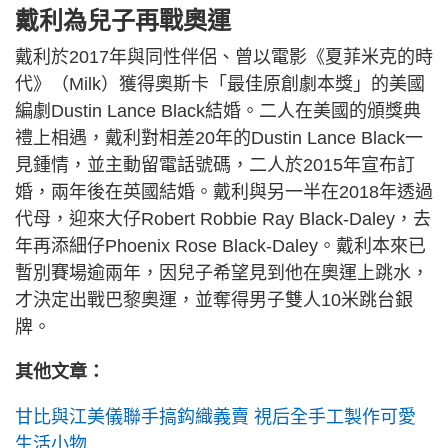
戴利為兒子再戰奧運
戴利於2017年與同性伴侶、曾以電影《夏菲米克的時
代》（Milk）獲得奧斯卡「最佳原創劇本獎」的美國
編劇Dustin Lance Black結婚。二人在美國的頒獎典
禮上相遇，戴利對相差20年的Dustin Lance Black一
見鍾情，並主動留電話號碼，二人於2015年宣布訂
婚，兩年後在英國結婚。戴利與另一半在2018年透過
代母，迎來大仔Robert Robbie Ray Black-Daley，去
年再添細仔Phoenix Rose Black-Daley。戴利本來已
暫別賽場逾兩年，因兒子希望見到他在奧運上跳水，
才決定出戰巴黎奧運，並奪得男子雙人10米跳台銀
牌。
其他文章：
甘比與江美儀聯手搞鈎織義賣 視后全手工製作可愛
生活小物