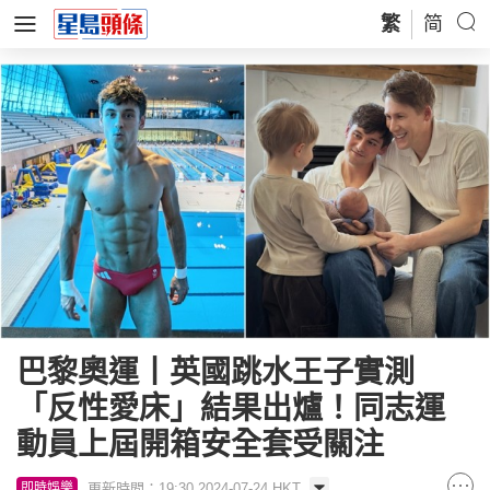
繁
简
巴黎奧運丨英國跳水王子實測
「反性愛床」結果出爐！同志運
動員上屆開箱安全套受關注
更新時間：19:30 2024-07-24 HKT
即時娛樂