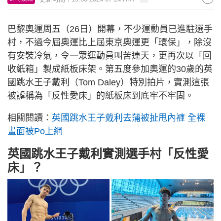
巴黎奧運周五（26日）開幕，不少運動員已進駐選手
村，不過今屆奧運比上屆東京奧運更「環保」，除沒
有安裝冷氣，令一眾運動員叫苦連天，更再次以「回
收紙箱」製成紙板床架。第五度參加奧運的30歲的英
國跳水王子戴利（Tom Daley）特別拍片，實測這張
被謔稱為「反性愛床」的紙板床到底牢不牢固。
相關閱讀：
英國跳水王子戴利去蒲被扯甩內褲 全裸
畫面被Po上網
英國跳水王子戴利實測選手村「反性愛
床」？