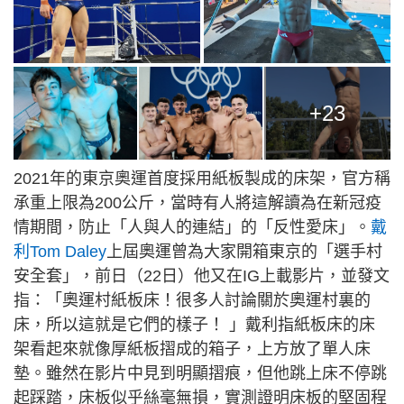
+23
2021年的東京奧運首度採用紙板製成的床架，官方稱
承重上限為200公斤，當時有人將這解讀為在新冠疫
情期間，防止「人與人的連結」的「反性愛床」。
戴
利Tom Daley
上屆奧運曾為大家開箱東京的「選手村
安全套」，前日（22日）他又在IG上載影片，並發文
指：「奧運村紙板床！很多人討論關於奧運村裏的
床，所以這就是它們的樣子！ 」戴利指紙板床的床
架看起來就像厚紙板摺成的箱子，上方放了單人床
墊。雖然在影片中見到明顯摺痕，但他跳上床不停跳
起踩踏，床板似乎絲毫無損，實測證明床板的堅固程