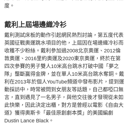
度。
戴利上屆場邊織冷衫
戴利測試床板的動作引起網民熱烈討論，第五度代表
英國征戰奧運跳水項目的他，上屆因在場邊織冷衫而
收穫不少粉絲。戴利參加過2008北京奧運、2012倫
敦奧運、2016里約奧運及2020東京奧運，終於在第
四次參賽的男子雙人10米高台跳水打破中國「夢之
隊」壟斷贏得金牌，並在單人10米高台跳水奪銅。戴
利在2013年於個人YouTube頻道中發布影片，提到運
動採訪中，時常被問到女朋友等話題，自己都啞口無
言，直到遇見了一名男子，與他交往後才發現從未如
此快樂，因此決定出櫃，對方是曾經以電影《自由大
道》獲得奧斯卡「最佳原創劇本獎」的美國編劇
Dustin Lance Black。