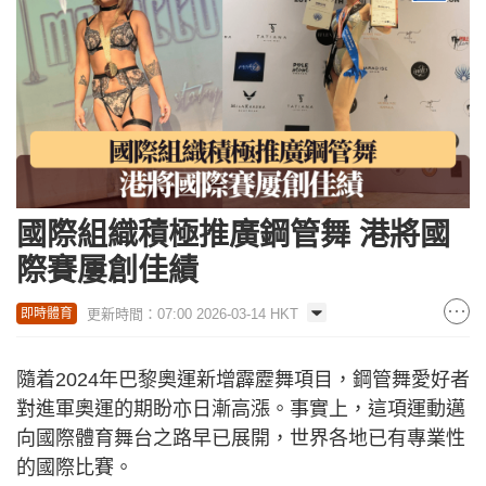
國際組織積極推廣鋼管舞 港將國
際賽屢創佳績
更新時間：07:00 2026-03-14 HKT
即時體育
隨着2024年巴黎奧運新增霹靂舞項目，鋼管舞愛好者
對進軍奧運的期盼亦日漸高漲。事實上，這項運動邁
向國際體育舞台之路早已展開，世界各地已有專業性
的國際比賽。