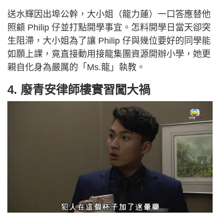
送水輝因出埠公幹，大小姐（龍力蓮）一口答應替他
照顧 Philip 仔並打點開學事宜。怎料開學日當天卻突
生阻滯，大小姐為了讓 Philip 仔與幾位要好的同學能
如願上課，竟直接動用接龍集團資源開辦小學，她更
親自化身為嚴厲的「Ms.龍」執教。
4. 廢青安律師樓實習闖大禍