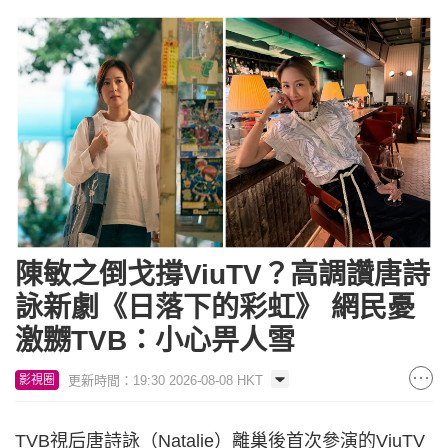
陳敏之倒戈撐ViuTV？高調讚唐詩
詠新劇《日落下的彩虹》 網民憂
激嬲TVB：小心畀人雪
更新時間：19:30 2026-08-08 HKT
影視圈
TVB視后唐詩詠（Natalie）離巢後首次參演的ViuTV