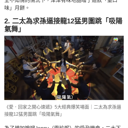
全不知情的情況下，津津有味地品嚐了這款「重口
味」月餅。
2. 二太為求孫逼接龍12猛男圍跳「吸陽
氣舞」
《愛．回家之開心速遞》5大經典爆笑場面｜二太為求孫逼
接龍12猛男圍跳「吸陽氣舞」