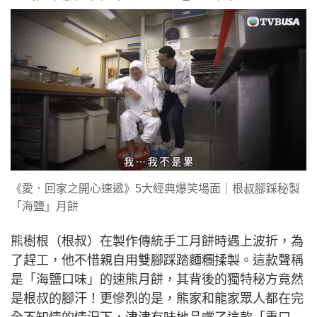
《愛．回家之開心速遞》5大經典爆笑場面｜根叔腳踩秘製
「海鹽」月餅
熊樹根（根叔）在製作傳統手工月餅時遇上波折，為
了趕工，他不惜親自用雙腳踩踏麵糰揉製。這款聲稱
是「海鹽口味」的速熊月餅，其背後的獨特秘方竟然
是根叔的腳汗！更慘烈的是，熊家和龍家眾人都在完