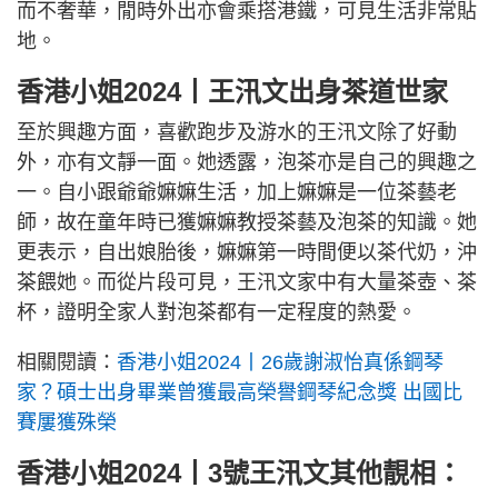
而不奢華，閒時外出亦會乘搭港鐵，可見生活非常貼
地。
香港小姐2024丨王汛文出身茶道世家
至於興趣方面，喜歡跑步及游水的王汛文除了好動
外，亦有文靜一面。她透露，泡茶亦是自己的興趣之
一。自小跟爺爺嫲嫲生活，加上嫲嫲是一位茶藝老
師，故在童年時已獲嫲嫲教授茶藝及泡茶的知識。她
更表示，自出娘胎後，嫲嫲第一時間便以茶代奶，沖
茶餵她。而從片段可見，王汛文家中有大量茶壺、茶
杯，證明全家人對泡茶都有一定程度的熱愛。
相關閱讀：
香港小姐2024丨26歲謝淑怡真係鋼琴
家？碩士出身畢業曾獲最高榮譽鋼琴紀念獎 出國比
賽屢獲殊榮
香港小姐2024丨3號王汛文其他靚相：