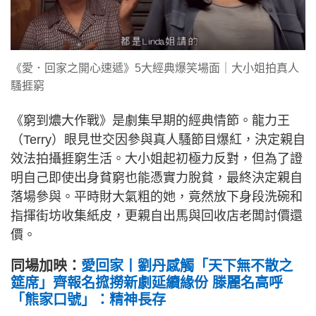
《愛．回家之開心速遞》5大經典爆笑場面｜大小姐拍真人
騷捱窮
《窮到燶大作戰》是劇集早期的經典情節。龍力王
（Terry）眼見世交因參與真人騷節目爆紅，決定親自
效法拍攝捱窮生活。大小姐起初極力反對，但為了證
明自己即使出身貧窮也能憑實力脫貧，最終決定親自
落場參與。平時財大氣粗的她，竟然放下身段洗碗和
指揮街坊收集紙皮，更親自出馬與回收店老闆討價還
價。
同場加映：
愛回家丨劉丹感觸「天下無不散之
筵席」齊報名搲撈新劇延續緣份 滕麗名高呼
「熊家口號」：精神長存