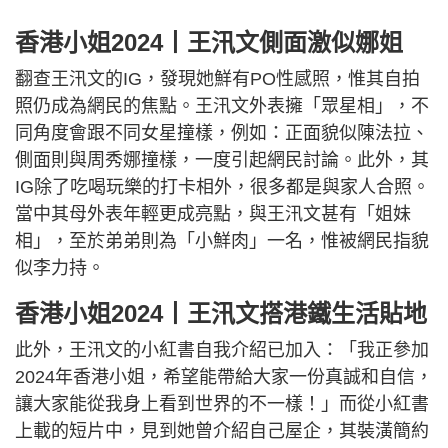
香港小姐2024丨王汛文側面激似娜姐
翻查王汛文的IG，發現她鮮有PO性感照，惟其自拍
照仍成為網民的焦點。王汛文外表擁「眾星相」，不
同角度會跟不同女星撞樣，例如：正面貌似陳法拉、
側面則與周秀娜撞樣，一度引起網民討論。此外，其
IG除了吃喝玩樂的打卡相外，很多都是與家人合照。
當中其母外表年輕更成亮點，與王汛文甚有「姐妹
相」，至於弟弟則為「小鮮肉」一名，惟被網民指貌
似李力持。
香港小姐2024丨王汛文搭港鐵生活貼地
此外，王汛文的小紅書自我介紹已加入：「我正參加
2024年香港小姐，希望能帶給大家一份真誠和自信，
讓大家能從我身上看到世界的不一樣！」而從小紅書
上載的短片中，見到她曾介紹自己屋企，其裝潢簡約