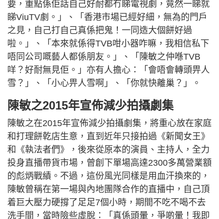
要，重點係佢話自己好耐都冇睇電視劇，竟然一睇就
睇ViuTV劇。」、「香港市場已經好細，無為的門戶
之見，自己打自己真係把鬼！一同造大個餅好過
啦。」、「本來就係得TVB咁小器咋嘛，我相信私下
唔同公司嘅藝人都係朋友。」、「陳敏之仲喺TVB
咩？好耐無見佢。」亦有人擔心：「會唔會轉頭畀人
雪？」、「小心畀人雪啊」、「你就快離巢？」。
陳敏之2015年宣佈減少拍攝劇集
陳敏之在2015年宣佈減少拍攝劇集，將重心放在家庭
和打理餅乾店生意，直到近年只接拍過《新聞女王》
和《執法者們》，後來從原本的演員、主持人，全力
投身直播帶貨市場，曾創下單場高達2300多萬營業額
的彪炳戰績。不過，這份風光同樣是用血汗換來的，
陳敏曾稱在第一場與內地團隊合作的直播中，自己頂
着巨大壓力硬撐了足足7個小時，期間不吃不喝不去
洗手間，當時險些虛脫：「真係頭暈，爭啲暈！我即