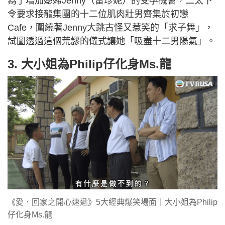
為了增加媳婦Jenny（雷珍妮）的受孕機會，二太下
令要求接龍集團的十二位肌肉壯男齊集於初戀
Cafe，圍繞著Jenny大跳古怪又惹笑的「求子舞」，
試圖透過這個荒謬的儀式讓她「吸盡十二男陽氣」。
3. 大小姐為Philip仔化身Ms.龍
《愛．回家之開心速遞》5大經典爆笑場面｜大小姐為Philip
仔化身Ms.龍