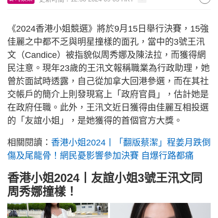
《2024香港小姐競選》將於9月15日舉行決賽，15強
佳麗之中都不乏與明星撞樣的面孔，當中的3號王汛
文（Candice）被指貌似周秀娜及陳法拉，而獲得網
民注意。現年23歲的王汛文報稱職業為行政助理，她
曾於面試時透露，自己從加拿大回港參選，而在其社
交帳戶的簡介上則發現寫上「政府官員」，估計她是
在政府任職。此外，王汛文近日獲得由佳麗互相投選
的「友誼小姐」，是她獲得的首個官方大獎。
相關閱讀：
香港小姐2024丨「翻版蔡潔」程姜月跌倒
傷及尾龍骨！網民憂影響參加決賽 自爆行路都痛
香港小姐2024丨
友誼小姐3號王汛文同
周秀娜撞樣！