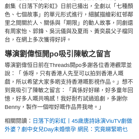
劇集《日落下的彩虹》日前已播出，全劇以「七種顏
色、七個故事」的單元形式進行，細膩描繪彩虹邨鄰
里之間關於人、關係與「期限」的動人故事，同劇還
有周家怡、郭鋒、吳沅儀與及夏雨、黃奕晨父子檔同
台，在網上多次獲得好評。
導演劉偉恒開po吸引陳敏之留言
導演劉偉恒日前在Threads開po多謝各位香港觀眾並
說：「 係呀，只有香港人先至可以拍到香港人嘅
戲，所以希望大家多啲支持香港嘅影視作品。」想不
到竟吸引了陳敏之留言：「真係好好睇，好多童年回
憶，好多人嘅共鳴感！我好耐冇試過追劇，多謝你
Benny，製作一個咁好嘅作品畀我哋。」
相關閱讀：
日落下的彩虹丨45歲唐詩詠演ViuTV劇做
外婆？劇中女兒Day未婚懷孕 網民：究竟睇緊啲乜