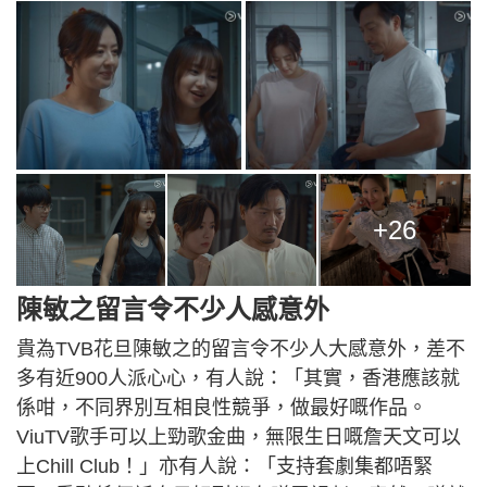
+26
陳敏之留言令不少人感意外
貴為TVB花旦陳敏之的留言令不少人大感意外，差不
多有近900人派心心，有人說：「其實，香港應該就
係咁，不同界別互相良性競爭，做最好嘅作品。
ViuTV歌手可以上勁歌金曲，無限生日嘅詹天文可以
上Chill Club！」亦有人說：「支持套劇集都唔緊