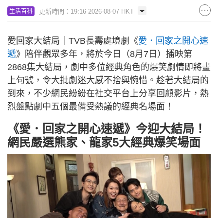
更新時間：19:16 2026-08-07 HKT
生活百科
愛回家大結局｜TVB長壽處境劇《
愛．回家之開心速
遞
》陪伴觀眾多年，將於今日（8月7日）播映第
2868集大結局，劇中多位經典角色的爆笑劇情即將畫
上句號，令大批劇迷大感不捨與惋惜。趁著大結局的
到來，不少網民紛紛在社交平台上分享回顧影片，熱
烈盤點劇中五個最備受熱議的經典名場面！
《愛．回家之開心速遞》今迎大結局！
網民嚴選熊家、龍家5大經典爆笑場面