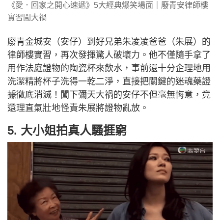
《愛．回家之開心速遞》5大經典爆笑場面｜廢青安律師樓
實習闖大禍
廢青金城安（安仔）到好兄弟朱凌凌爸爸（朱展）的
律師樓實習，再次發揮驚人破壞力。他不僅隨手拿了
用作法庭證物的陶瓷杯來飲水，事前還十分企理地用
洗潔精將杯子洗得一乾二淨，直接把關鍵的迷魂藥證
據徹底消滅！闖下彌天大禍的安仔不但毫無悔意，竟
還理直氣壯地怪責朱展將證物亂放。
5. 大小姐拍真人騷捱窮