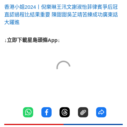
香港小姐2024丨倪樂琳王汛文謝淑怡菲律賓爭后冠
直認過程比結果重要 陳甜甜吳芷靖苦練成功廣東話
大躍進
↓立即下載星島頭條App↓