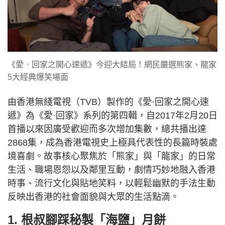
《愛．回家之開心速遞》今迎大結局！網民嚴選熊家、龍家
5大經典爆笑場面
由香港無綫電視（TVB）製作的《愛·回家之開心速
遞》為《愛·回家》系列的第四輯，自2017年2月20日
首播以來因廣受歡迎而多次增加集數，總共播出達
2868集，成為香港電視史上極具代表性的長篇時裝處
境喜劇。故事核心聚焦於「熊家」與「龍家」的日常
生活、職場恩怨以及鄰里互動，劇情巧妙地融入香港
時事、流行文化與貼地笑料，以輕鬆幽默的手法生動
反映出香港的社會面貌與大眾的生活點滴。
1. 根叔腳踩秘製「海鹽」月餅