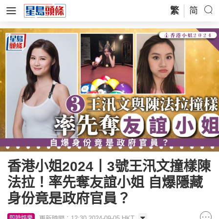
繁
简
香港小姐2024丨3號王汛文撞樣陳
法拉！率先奪友誼小姐 自爆隱藏
身份竟是政府官員？
更新時間：12:30 2024-09-05 HKT
即時娛樂