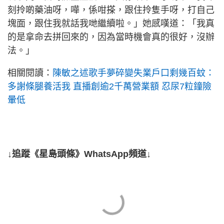
刻拎啲藥油呀，嘩，係咁搽，跟住拎隻手呀，打自己
塊面，跟住我就話我哋繼續啦。」她感嘆道：「我真
的是拿命去拼回來的，因為當時機會真的很好，沒辦
法。」
相關閱讀：
陳敏之述歌手夢碎變失業戶口剩幾百蚊：
多謝條腿養活我 直播創逾2千萬營業額 忍尿7粒鐘險
暈低
↓追蹤《星島頭條》WhatsApp頻道↓