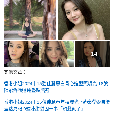
+14
其他文章：
香港小姐2024丨15強佳麗黑白背心造型照曝光 18號
陳紫佟勁遴迍整跌后冠
香港小姐2024丨15位佳麗童年相曝光 7號秦冀雯自爆
差點見報 9號陳甜甜因一事「頭髮亂了」