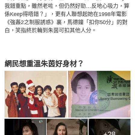
我錯重點，雖然老咗，但仍然好勁…反地心吸力，算
係Keep得唔錯？」，更有人聯想起她在1998年電影
《強姦2之制服誘惑》裏，馬德鐘「扣你50分」的對
白，笑指終於輪到朱茵可扣其他人分。
網民想重溫朱茵好身材？
+28