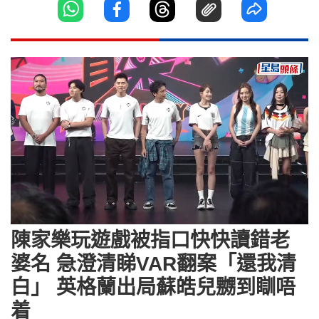
Loaded
:
Unmute
4.73%
陳家樂玩遊戲被指口快快讀錯老
婆名 急澄清睇VAR翻案「還我清
白」 英格蘭出局蘇皓兒嬲到瞓唔
着