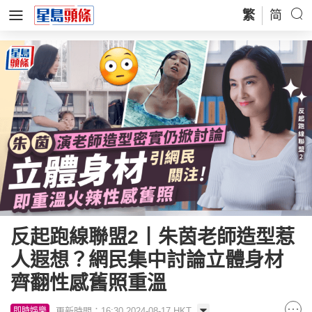
繁
简
反起跑線聯盟2丨朱茵老師造型惹
人遐想？網民集中討論立體身材
齊翻性感舊照重溫
更新時間：16:30 2024-08-17 HKT
即時娛樂