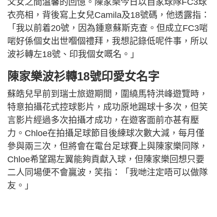
父女之間溫馨的回憶。陳家樂今日以自家球隊FC3球
衣亮相，背後寫上女兒Camila及18號碼，他透露指：
「我以前着20號，因為鍾意蘇斯克查。但成立FC3啱
啱好係個女出世嗰個禮拜，我想記錄低呢件事，所以
波衫轉左18號、印我個女嘅名。」
陳家樂波衫轉18號印愛女名字
蘇皓兒早前到瑞士旅遊期間，圍繞馬特洪峰遊覽時，
特意拍攝花式控球影片，成功原地踢球十多次，但笑
言影片經過多次拍攝才成功，在遊客面前亦甚有壓
力。Chloe在拍攝足球節目後練球次數大減，每月僅
參與兩三次，但將會在電台足球賽上與陳家樂同隊，
Chloe希望踢左翼能夠貢獻入球，但陳家樂回想只要
二人同場便不會贏波，笑指：「我哋注定唔可以做隊
友。」