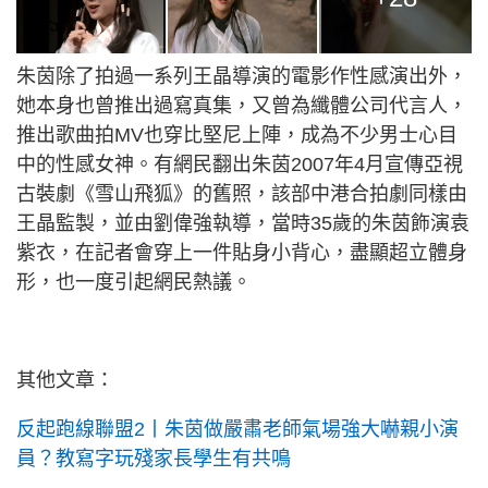
朱茵除了拍過一系列王晶導演的電影作性感演出外，
她本身也曾推出過寫真集，又曾為纖體公司代言人，
推出歌曲拍MV也穿比堅尼上陣，成為不少男士心目
中的性感女神。有網民翻出朱茵2007年4月宣傳亞視
古裝劇《雪山飛狐》的舊照，該部中港合拍劇同樣由
王晶監製，並由劉偉強執導，當時35歲的朱茵飾演袁
紫衣，在記者會穿上一件貼身小背心，盡顯超立體身
形，也一度引起網民熱議。
其他文章：
反起跑線聯盟2丨朱茵做嚴肅老師氣場強大嚇親小演
員？教寫字玩殘家長學生有共鳴