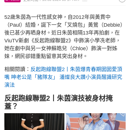
52歲朱茵為一代性感女神，自2012年與黃貫中
（Paul）結婚，誕下一女「叉燒包」黃鶯（Debbie）
後已甚少再晒身材。近日朱茵相隔13年再拍劇，在
ViuTV新劇《反起跑線聯盟2》中飾演小學冼老師，
她在劇中與另一女神蘇皓兒（Chloe）飾演一對姊
妹，網民卻錯重點留意其突出身材。
相關閱讀：
反起跑線聯盟2丨朱茵爆青春期囡囡愛頂
嘴 呻老公是「豬隊友」 潘燦良大讚小演員醒識研究
演法
反起跑線聯盟2丨朱茵演技被身材掩
蓋？