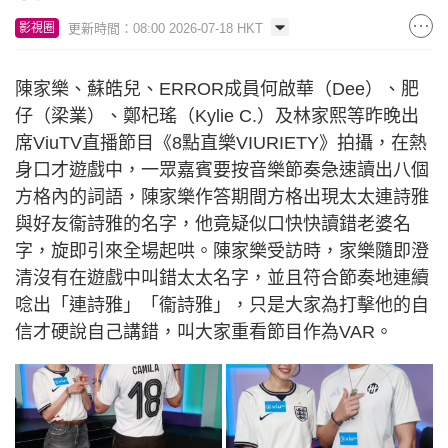
更新時間：08:00 2026-07-18 HKT
影視圈
陳家樂、蘇皓兒、ERROR成員何啟華（Dee）、肥
仔（梁業）、鄭杞瑤（Kylie C.）及林家熙等昨晚出
席ViuTV直播節目《8點直樂VIURIETY》拍攝，在熱
身口才遊戲中，一眾嘉賓要按音樂節奏急速讀出八個
方格內的詞語，陳家樂作答期間方格出現太太連詩雅
與好友衞詩雅的名字，他竟疑似口快快讀錯老婆名
字，旋即引來全場起哄。陳家樂受訪時，家樂隨即澄
清沒有在遊戲中叫錯太太名字，並且符合節奏地連續
唸出「連詩雅」「衞詩雅」，只是大家為打擊他的自
信才硬說自己講錯，叫大家重看節目作為VAR。