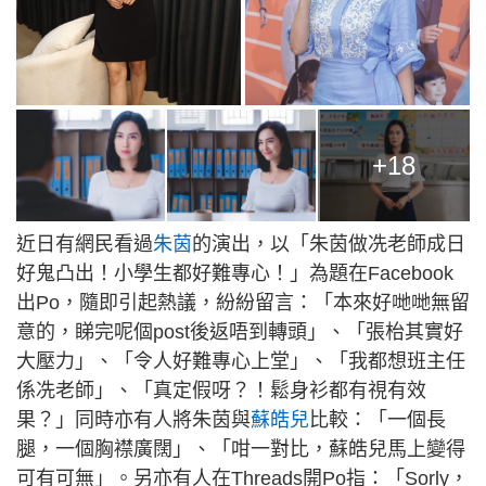
+18
近日有網民看過
朱茵
的演出，以「朱茵做冼老師成日
好鬼凸出！小學生都好難專心！」為題在Facebook
出Po，隨即引起熱議，紛紛留言：「本來好哋哋無留
意的，睇完呢個post後返唔到轉頭」、「張枱其實好
大壓力」、「令人好難專心上堂」、「我都想班主任
係冼老師」、「真定假呀？！鬆身衫都有視有效
果？」同時亦有人將朱茵與
蘇皓兒
比較：「一個長
腿，一個胸襟廣闊」、「咁一對比，蘇皓兒馬上變得
可有可無」。另亦有人在Threads開Po指：「Sorly，