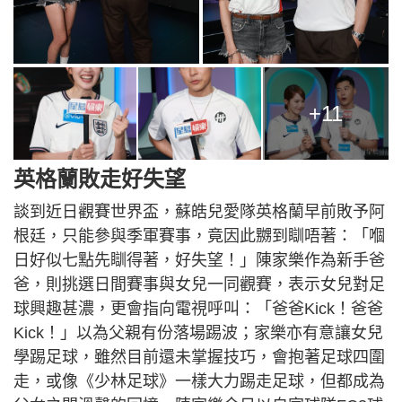
+11
英格蘭敗走好失望
談到近日觀賽世界盃，蘇皓兒愛隊英格蘭早前敗予阿
根廷，只能參與季軍賽事，竟因此嬲到瞓唔著：「嗰
日好似七點先瞓得著，好失望！」陳家樂作為新手爸
爸，則挑選日間賽事與女兒一同觀賽，表示女兒對足
球興趣甚濃，更會指向電視呼叫：「爸爸Kick！爸爸
Kick！」以為父親有份落場踢波；家樂亦有意讓女兒
學踢足球，雖然目前還未掌握技巧，會抱著足球四圍
走，或像《少林足球》一樣大力踢走足球，但都成為