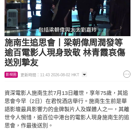
Loaded
:
Unmute
44.78%
施南生追思會丨梁朝偉周潤發等
逾百電影人現身致敬 林青霞哀傷
送別摯友
更新時間：11:43 2026-08-02 HKT
影視圈
資深電影人施南生於7月13日離世，享年75歲，其追
思會今早（2日）在君悅酒店舉行。施南生生前是華
語影壇最具影響力的金牌製片人及媒體人之一，其離
世令人惋惜，逾百位中港台的電影人現身施南生的追
思會，作最後送別。