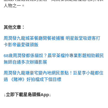
人物之一。
其他文章：
周潤發九龍城茶餐廳開餐被捕獲 明星飯堂吸遊客打
卡影帝最愛碟頭飯
68歲周潤發都係貓奴？晨早茶檔拎專業影靚相勁親民
無師自通多次辦攝影展
周潤發九龍塘豪宅變內地網民景點！巨星李小龍都住
過 《賭神》好拍檔成下個目標
↓立即下載星島頭條App↓