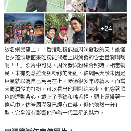
+24
該名網民寫上：「香港吃粉偶遇周潤發我的天！誰懂
七夕蓬頭垢面來吃粉能偶遇上周潤發的含金量啊啊啊
啊！！」照片中可見，周潤發與粉絲合照時，相當親
民，未有刻意拉開與粉絲的距離，被網民大讚未因是
巨星就以為自己高高在上，勝過很多年輕藝人。而當
天周潤發的打扮，可以看出他剛剛跑完步，他穿著黑
色的運動背心，戴上了墨鏡和鴨舌帽，頸上還掛著一
條毛巾。儘管周潤發已經有白髮，但他依然十分有
型，完全沒有影響他作為一代巨星的魅力。