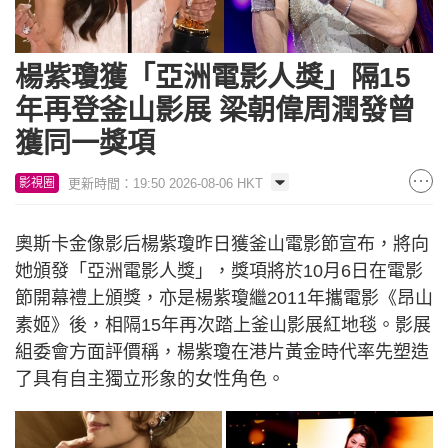
楊紫瓊獲「亞洲電影人獎」隔15
年再登釜山影展 梁朝偉周潤發曾
獲同一獎項
更新時間：19:50 2026-08-06 HKT
影視圈
奧斯卡金像影后楊紫瓊昨日獲釜山電影節宣布，將向
她頒發「亞洲電影人獎」，獎項將於10月6日在電影
節開幕禮上頒獎，亦是楊紫瓊繼2011年攜電影《昂山
素姬》後，相隔15年再次踏上釜山影展紅地毯。影展
組委會方面評價稱，楊紫瓊在港片黃金時代率先塑造
了具有自主獨立形象的女性角色。