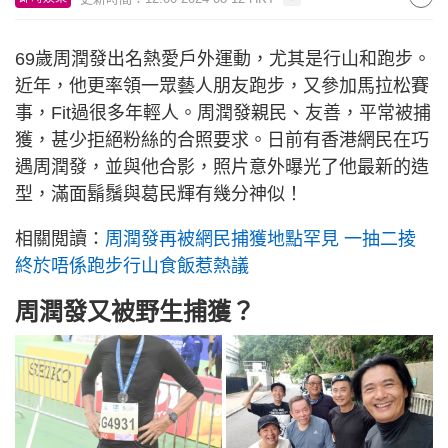
69歲周潤發出名熱愛戶外運動，尤其是行山和跑步。
近年，他更率領一眾藝人朋友跑步，又參加馬拉松賽
事，Fit過很多年輕人。周潤發親民、友善，平常被捕
獲，甚少拒絕粉絲的合照要求。日前有香港網民在巧
遇周潤發，並與他合影，照片意外曝光了他最新的造
型，滿面鬍鬚與葛民輝有幾分神似！
相關閲讀：
周潤發再被網民捕獲地點罕見 一抽二掕
終於唔係跑步行山食飯惹熱議
周潤發又被野生捕獲？