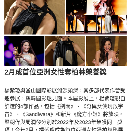
2月成首位亞洲女性奪柏林榮譽獎
楊紫瓊與釜山國際影展淵源頗深，其多部代表作曾受
邀參展，與韓國影迷見面。本屆影展上，楊紫瓊親自
篩選的4部作品，包括《劍雨》、《奇異女俠玩救宇
宙》、《Sandiwara》和新片《魔方小姐》將放映。
梁朝偉與周潤發分別於2022年及2023年榮獲同一獎
項！今年2月，楊紫瓊成為首位亞洲女性獲柏林影展