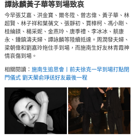
譚詠麟黃子華等到場致哀
今早張艾嘉、洪金寶、爾冬陞、曾志偉、黃子華、林
超賢、林子祥和葉蒨文、張靜初、賈樟柯、馮小剛、
桂綸鎂、楊采妮、金燕玲、唐季禮、李冰冰、蔡康
永、鍾鎮濤夫婦、譚詠麟等陸續抵達。周潤發夫婦、
梁朝偉和劉嘉玲拖住手到場，而施南生好友林青霞神
情哀傷到場。
相關閱讀：
施南生追思會丨前夫徐克一早到場打點閉
門儀式 劉天蘭俞琤送好友最後一程