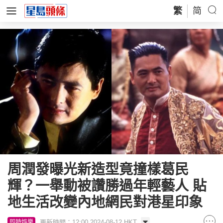
繁
简
周潤發曝光新造型竟撞樣葛民
輝？一舉動被讚勝過年輕藝人 貼
地生活改變內地網民對港星印象
更新時間：12:00 2024-08-12 HKT
即時娛樂