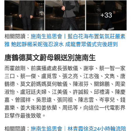
+33
相關閱讀：
施南生追思會丨藍白花海布置氣氛莊嚴素
雅 鮑起靜楊采妮強忍淚水 成龍曹眾儀式完後趕到
唐鶴德莫文蔚母親送別施南生
而霍啟剛、前廣播處處長張敏儀、謝寧、蔡一智一家
三口、蔡一傑、盧覓雪、張之亮、江志強、文雋、唐
鶴德、莫文蔚媽媽莫何敏儀、陳淑芬、關錦鵬、周梁
淑怡、盧冠廷夫婦、江美儀、許誠毅、邱禮濤、陳慶
嘉、曾國祥、吳思遠、張同祖、陳志雲、岑寧兒、錢
嘉樂、姜大衛和姜依蘭、周迅等，向這位一代電影界
巨擘作最後致敬。
相關閱讀：
施南生追思會｜林青霞徐克24小時輪流陪