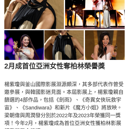
2月成首位亞洲女性奪柏林榮譽獎
楊紫瓊與釜山國際影展淵源頗深，其多部代表作曾受
邀參展，與韓國影迷見面。本屆影展上，楊紫瓊親自
篩選的4部作品，包括《劍雨》、《奇異女俠玩救宇
宙》、《Sandiwara》和新片《魔方小姐》將放映。
梁朝偉與周潤發分別於2022年及2023年榮獲同一獎
項！今年2月，楊紫瓊成為首位亞洲女性獲柏林影展