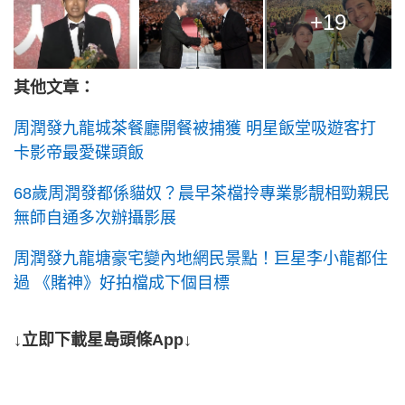
+19
其他文章：
周潤發九龍城茶餐廳開餐被捕獲 明星飯堂吸遊客打
卡影帝最愛碟頭飯
68歲周潤發都係貓奴？晨早茶檔拎專業影靚相勁親民
無師自通多次辦攝影展
周潤發九龍塘豪宅變內地網民景點！巨星李小龍都住
過 《賭神》好拍檔成下個目標
↓立即下載星島頭條App↓