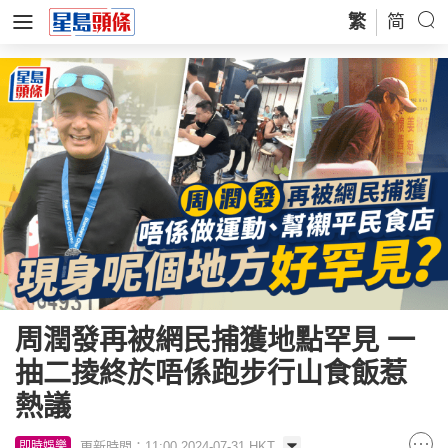
繁
简
周潤發再被網民捕獲地點罕見 一
抽二掕終於唔係跑步行山食飯惹
熱議
更新時間：11:00 2024-07-31 HKT
即時娛樂