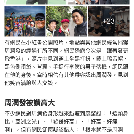
+23
有網民在小紅書公開照片，地點與其他網民經常捕獲
周潤發的經過有所不同，網民透露今次是「跟著發哥
飛香港」，照片中見到穿上全黑打扮，戴上鴨舌帽、
黑色側孭袋、背囊、手提行李篋的男子落機，網民跟
在他的身後。當時相信有其他乘客認出周潤發，見到
他笑容滿臉與人交談。
周潤發被讚高大
不少網民對周潤發身形越來越瘦到感驚訝：「這頭身
比，亞洲之光」、「發哥好高」、「好高、好瘦
啊」，但有網民卻懷疑認錯人：「根本就不是周潤