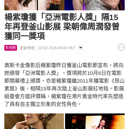
楊紫瓊獲「亞洲電影人獎」隔15
年再登釜山影展 梁朝偉周潤發曾
獲同一獎項
更新時間：19:50 2026-08-06 HKT
影視圈
奧斯卡金像影后楊紫瓊昨日獲釜山電影節宣布，將向
她頒發「亞洲電影人獎」，獎項將於10月6日在電影
節開幕禮上頒獎，亦是楊紫瓊繼2011年攜電影《昂山
素姬》後，相隔15年再次踏上釜山影展紅地毯。影展
組委會方面評價稱，楊紫瓊在港片黃金時代率先塑造
了具有自主獨立形象的女性角色。