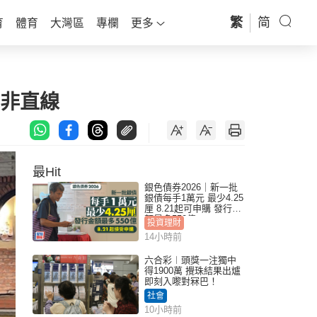
繁
简
育
體育
大灣區
專欄
更多
竟非直線
最Hit
銀色債券2026｜新一批
銀債每手1萬元 最少4.25
厘 8.21起可申購 發行金
額最多550億
投資理財
14小時前
六合彩︱頭獎一注獨中
得1900萬 攪珠結果出爐
即刻入嚟對冧巴！
社會
10小時前