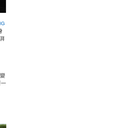
IG
身
湃
到變
著一