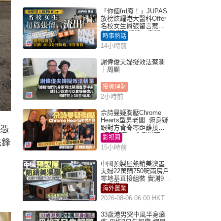
「你個frd廢！」JUPAS
放榜炫耀港大醫科Offer
名校女生囂張留言惹眾
怒 醫學院澄清：宣稱
時事熱話
「40.5分獲錄取」不符事
14小時前
實｜Juicy叮
謝偉俊夫婦擬效法蔡瀾
｜周顯
投資理財
2小時前
佘詩曼疑胸壓Chrome
Hearts型男老闆 俯身疑
跟對方背脊零距離接觸
，憑
網民驚呼：企側邊唔
影視圈
先鋒
得？
15小時前
中國預製屋熱銷美澳墨
夫婦22萬購750呎兩房戶
零地基直接組裝 實測9個
月激讚
海外置業
2026-08-06 06:00 HKT
33歲港男突中風半身癱