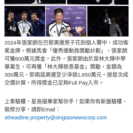
+1
2024年張家朗在巴黎奧運男子花劍個人賽中，成功衛
冕金牌。根據馬會「優秀運動員獎勵計劃」，張家朗
可獲600萬元獎金。此外，張家朗由於是林大輝中學
畢業生，可再獲「林大輝慈善基金」獎勵，金額為
300萬元，即兩屆奧運至少淨袋1,650萬元。按是次成
交價計算，所得獎金已足夠Full Pay入市。
上車驗樓，星島搵專家幫你手！如果你有新盤驗樓、
裝修分享，請即Email：
stheadline.property@singtaonewscorp.com