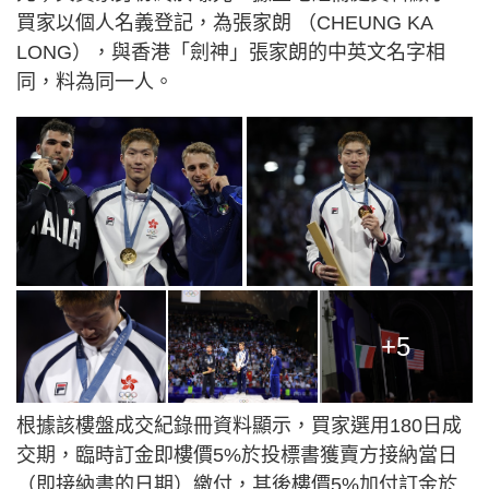
買家以個人名義登記，為張家朗 （CHEUNG KA
LONG），與香港「劍神」張家朗的中英文名字相
同，料為同一人。
+5
根據該樓盤成交紀錄冊資料顯示，買家選用180日成
交期，臨時訂金即樓價5%於投標書獲賣方接納當日
（即接納書的日期）繳付，其後樓價5%加付訂金於