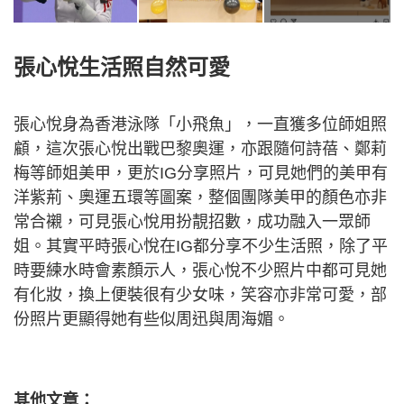
張心悅生活照自然可愛
張心悅身為香港泳隊「小飛魚」，一直獲多位師姐照
顧，這次張心悅出戰巴黎奧運，亦跟隨何詩蓓、鄭莉
梅等師姐美甲，更於IG分享照片，可見她們的美甲有
洋紫荊、奧運五環等圖案，整個團隊美甲的顏色亦非
常合襯，可見張心悅用扮靚招數，成功融入一眾師
姐。其實平時張心悅在IG都分享不少生活照，除了平
時要練水時會素顏示人，張心悅不少照片中都可見她
有化妝，換上便裝很有少女味，笑容亦非常可愛，部
份照片更顯得她有些似周迅與周海媚。
其他文章：