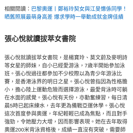
相關閱讀：
巴黎奧運丨鄭裕玲契女與江旻憓係同學！
晒舊照展最萌身高差 爆求學時一舉動成就金牌佳績
張心悅就讀拔萃女書院
張心悅就讀拔萃女書院，是楊寶玲、莫文蔚及麥明詩
等女星的師妹，自小已經愛游泳，7歲半開始參加泳
班。張心悅過往都參加不少校際以為青少年游泳比
賽，是香港泳界的明日之星。張心悅曾指因為性格膽
小，擔心陸上運動危險而選擇游泳，最愛背泳時可躺
在水面的感覺。張心悅有天份，亦勤奮練習，每日清
晨5時已起床練水，去年更為備戰亞運休學。張心悅
這次首度參與奧運，年紀輕輕已成為焦點，而且對手
強勁，令她壓力大增，因而影響表現。她在去年取得
奧運200米背泳資格後，成績一直沒有突破，需要師