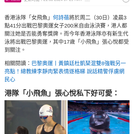
香港泳隊「女飛魚」
何詩蓓
將於周二（30日）凌晨3
點41分出戰巴黎奧運女子200米自由泳決賽，港人都
關注她是否能勇奪獎牌。而今年香港泳隊亦有新生代
泳將出戰巴黎奧運，其中17歲「小飛魚」張心悅都受
到關注。
相關閱讀：
巴黎奧運丨黃鎮廷杜凱琹混雙8強戰另一
亮點！總教練李靜肉緊表情逐格睇 說話精警俘虜網
民心
港隊「小飛魚」張心悅私下好可愛：