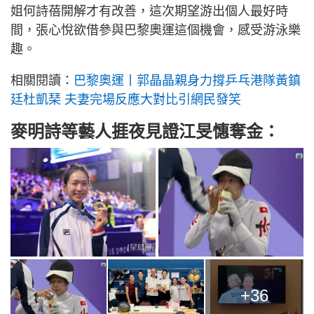
姐何詩蓓開解才有改善，這次期望游出個人最好時
間，張心悅欲借參與巴黎奧運這個機會，感受游泳樂
趣。
相關閱讀：
巴黎奧運丨郭晶晶親身力撐乒乓港隊黃鎮
廷杜凱琹 夫妻完場反應大對比引網民發笑
麥明詩等藝人捱夜見證江旻憓奪金：
+36