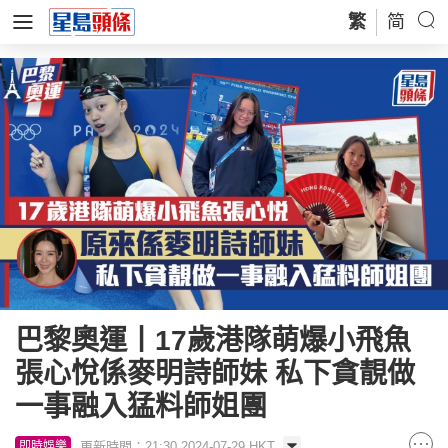
繁
简
巴黎奧運丨17歲港隊萌爆小飛魚
張心悅係麥明詩師妹 私下貪靚做
一事融入猛料師姐團
更新時間：21:30 2024-07-29 HKT
即時娛樂