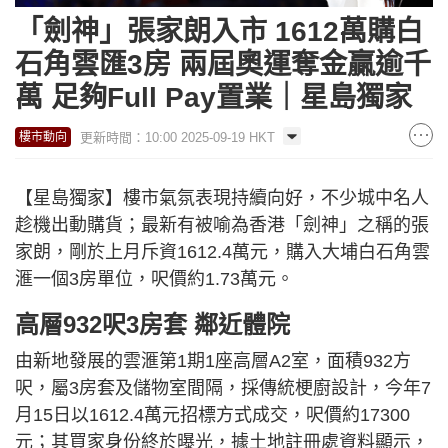
「劍神」張家朗入市 1612萬購白
石角雲匯3房 兩屆奧運奪金贏逾千
萬 足夠Full Pay置業｜星島獨家
更新時間：10:00 2025-09-19 HKT
樓市動向
【星島獨家】樓市氣氛表現持續向好，不少城中名人
趁機出動購貨；最新有被喻為香港「劍神」之稱的張
家朗，剛於上月斥資1612.4萬元，購入大埔白石角雲
滙一個3房單位，呎價約1.73萬元。
高層932呎3房套 鄰近體院
由新地發展的雲滙第1期1座高層A2室，面積932方
呎，屬3房套及儲物室間隔，採傳統梗廚設計，今年7
月15日以1612.4萬元招標方式成交，呎價約17300
元；其買家身份終於曝光，據土地註冊處資料顯示，