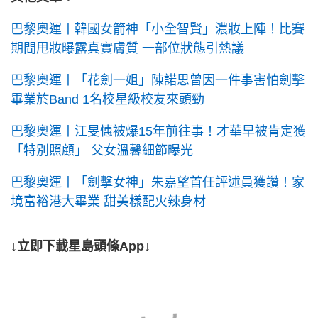
巴黎奧運丨韓國女箭神「小全智賢」濃妝上陣！比賽
期間甩妝曝露真實膚質 一部位狀態引熱議
巴黎奧運丨「花劍一姐」陳諾思曾因一件事害怕劍擊
畢業於Band 1名校星級校友來頭勁
巴黎奧運丨江旻憓被爆15年前往事！才華早被肯定獲
「特別照顧」 父女溫馨細節曝光
巴黎奧運丨「劍擊女神」朱嘉望首任評述員獲讚！家
境富裕港大畢業 甜美樣配火辣身材
↓立即下載星島頭條App↓