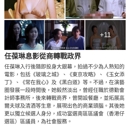
+11
任葆琳息影從商轉戰政界
任葆琳入行後隨即投身大銀幕，拍過不少為人熟知的
電影，包括《玻璃之城》、《東京攻略》、《玉女添
丁》、《常在我心》及《黑白道》等。不過，在演藝
圈發展一段時間後，她毅然淡出，曾經任職於德勤會
計師事務所，後來轉戰商界，曾開設餐廳，並拓展高
爾夫球及清酒等生意，展現出色的商業頭腦。其後她
更以獨立候選人身分，成功當選南區區議會（香港仔
選區）區議員，為社會服務。