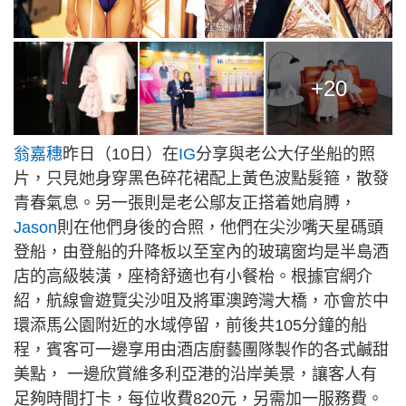
+20
翁嘉穗
昨日（10日）在
IG
分享與老公大仔坐船的照
片，只見她身穿黑色碎花裙配上黃色波點髮箍，散發
青春氣息。另一張則是老公鄔友正搭着她肩膊，
Jason
則在他們身後的合照，他們在尖沙嘴天星碼頭
登船，由登船的升降板以至室內的玻璃窗均是半島酒
店的高級裝潢，座椅舒適也有小餐枱。根據官網介
紹，航線會遊覽尖沙咀及將軍澳跨灣大橋，亦會於中
環添馬公園附近的水域停留，前後共105分鐘的船
程，賓客可一邊享用由酒店廚藝團隊製作的各式鹹甜
美點， 一邊欣賞維多利亞港的沿岸美景，讓客人有
足夠時間打卡，每位收費820元，另需加一服務費。