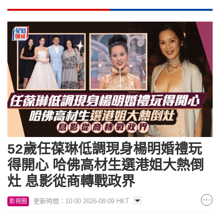
52歲任葆琳低調現身楊明婚禮玩
得開心 哈佛高材生選港姐大熱倒
灶 息影從商轉戰政界
更新時間：10:00 2026-08-09 HKT
影視圈