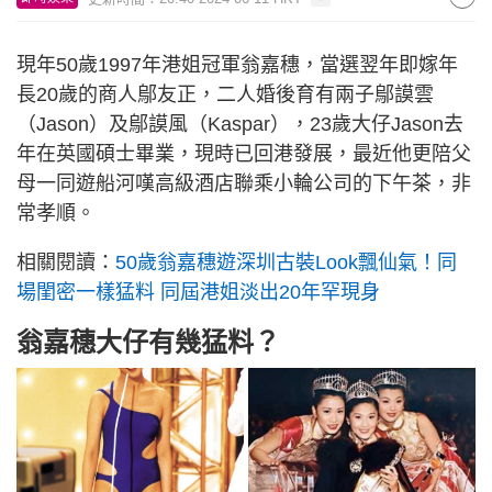
現年50歲1997年港姐冠軍翁嘉穗，當選翌年即嫁年
長20歲的商人鄔友正，二人婚後育有兩子鄔謨雲
（Jason）及鄔謨風（Kaspar），23歲大仔Jason去
年在英國碩士畢業，現時已回港發展，最近他更陪父
母一同遊船河嘆高級酒店聯乘小輪公司的下午茶，非
常孝順。
相關閱讀：
50歲翁嘉穗遊深圳古裝Look飄仙氣！同
場閨密一樣猛料 同屆港姐淡出20年罕現身
翁嘉穗大仔有幾猛料？