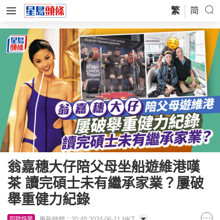
繁
简
翁嘉穗大仔陪父母坐船遊維港嘆
茶 讀完碩士未有繼承家業？屢破
舉重健力紀錄
更新時間：20:40 2024-06-11 HKT
即時娛樂