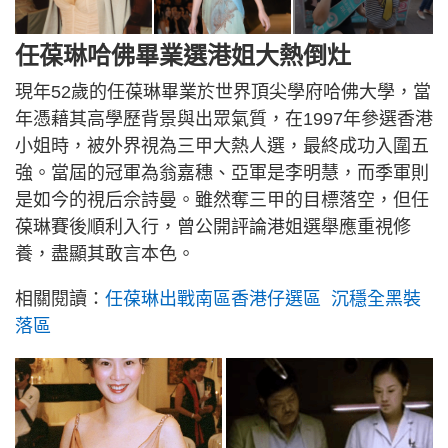
任葆琳哈佛畢業選港姐大熱倒灶
現年52歲的任葆琳畢業於世界頂尖學府哈佛大學，當
年憑藉其高學歷背景與出眾氣質，在1997年參選香港
小姐時，被外界視為三甲大熱人選，最終成功入圍五
強。當屆的冠軍為翁嘉穗、亞軍是李明慧，而季軍則
是如今的視后佘詩曼。雖然奪三甲的目標落空，但任
葆琳賽後順利入行，曾公開評論港姐選舉應重視修
養，盡顯其敢言本色。
相關閱讀：
任葆琳出戰南區香港仔選區 沉穩全黑裝
落區