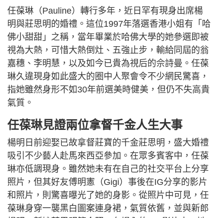
任葆琳（Pauline）轉行多年，近日罕有現身出席楊
明與莊思明的婚禮。這位1997年落選香港小姐有「哈
佛小甜甜」之稱，當年畢業於哈佛大學的她參選即被
視為大熱，可惜大熱倒灶、五強止步，輸給同屆的翁
嘉穗、李明慧，以及如今已貴為視后的佘詩曼。任葆
琳久違現身如此盛大的圈中人聚會令不少網民驚喜，
指她雖然身形不如30年前選美時健美，但仍不失高貴
氣質。
任葆琳見證兩位拿督千金人生大事
楊明日前迎娶已故拿督莊寶的千金莊思明，盛大婚禮
吸引不少藝人赴馬來西亞參加。在眾多賓客中，任葆
琳亦低調現身。雖然她未有在自己的社交平台上分享
照片，但其好友傅明憲（Gigi）事後在IG分享的影片
和照片，則驚喜曝光了她的身影。從照片中可見，任
葆琳身穿一襲黑白圖案連身裙，氣質依舊，並與新郎