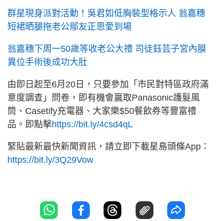
群星現身派對活動！吳君如低胸裝型格示人 翁嘉穗
短裙晒腿拖老公鄔友正恩愛到場
翁嘉穗下周一50歲等收老公大禮 司徒鈺芸子宮內膜
異位手術後成功大肚
由即日起至6月20日，只要參加「市民對特區政府滿
意度調查」問卷，即有機會贏取Panasonic護髮風
筒、Casetify充電器、大家樂$50餐飲券等豐富禮
品。即點擊
https://bit.ly/4csd4qL
緊貼最新最快新聞資訊，請立即下載星島頭條App：
https://bit.ly/3Q29Vow