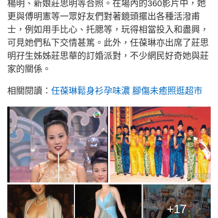
楊明、新娘莊思明等合照。在場內的360影片中，她
更與傅明憲等一眾好友們對著鏡頭擺出各種活潑甫
士，例如用手比心、托腮等，玩得相當投入和盡興，
可見她們私下交情甚篤。此外，任葆琳亦出席了莊思
明孖生姊姊莊思華的訂婚派對，不少網民好奇她與莊
家的關係。
相關閱讀：
任葆琳鬆身衫孕味濃 腳傷未癒照逛超市
+17