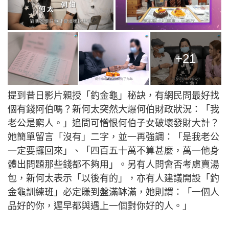
+21
提到昔日影片親授「釣金龜」秘訣，有網民問最好找
個有錢阿伯嗎？新何太突然大爆何伯財政狀況：「我
老公是窮人。」追問可憎恨何伯子女破壞發財大計？
她簡單留言「沒有」二字，並一再強調：「是我老公
一定要攞回來」、「四百五十萬不算甚麼，萬一他身
體出問題那些錢都不夠用」。另有人問會否考慮賣湯
包，新何太表示「以後有的」，亦有人建議開設「釣
金龜訓練班」必定賺到盤滿缽滿，她則謂：「一個人
品好的你，遲早都與遇上一個對你好的人。」