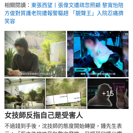
相關閱讀：
東張西望丨張偉文遭疏忽照顧 黎寬怡陪
方俊對質護老院遭報警驅趕 「靚聲王」入院忍痛擠
笑容
+15
女技師反指自己是受害人
不過錢到手後，沈技師的態度開始轉變，鍾先生表