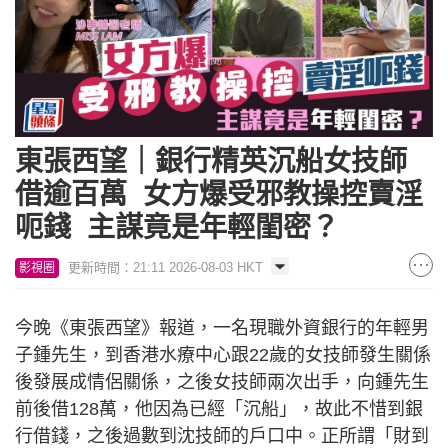
東張西望｜銀行精英沉船女技師
借逾百萬 女方爆受邪教操控賣淫
呃錢 主謀竟是年輕閨密？
更新時間：21:11 2026-08-03 HKT
影視圈
今晚《東張西望》報道，一名現職外資銀行的年輕男
子鍾先生，到香港水療中心跟22歲的女技師發生關係
後發展成情侶關係，之後女技師兩次出手，向鍾先生
前後借128萬，他因為已經「沉船」，故此不惜到銀
行借錢，之後過數到沈技師的戶口中。正所謂「財到