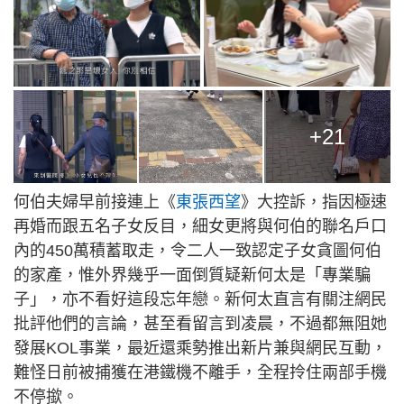
+21
何伯夫婦早前接連上《
東張西望
》大控訴，指因極速
再婚而跟五名子女反目，細女更將與何伯的聯名戶口
內的450萬積蓄取走，令二人一致認定子女貪圖何伯
的家產，惟外界幾乎一面倒質疑新何太是「專業騙
子」，亦不看好這段忘年戀。新何太直言有關注網民
批評他們的言論，甚至看留言到凌晨，不過都無阻她
發展KOL事業，最近還乘勢推出新片兼與網民互動，
難怪日前被捕獲在港鐵機不離手，全程拎住兩部手機
不停撳。