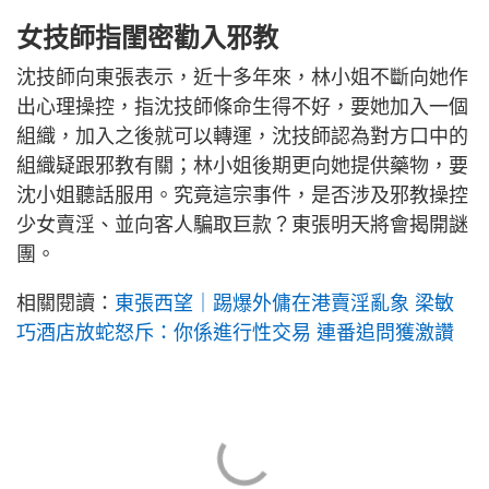
女技師指閨密勸入邪教
沈技師向東張表示，近十多年來，林小姐不斷向她作
出心理操控，指沈技師條命生得不好，要她加入一個
組織，加入之後就可以轉運，沈技師認為對方口中的
組織疑跟邪教有關；林小姐後期更向她提供藥物，要
沈小姐聽話服用。究竟這宗事件，是否涉及邪教操控
少女賣淫、並向客人騙取巨款？東張明天將會揭開謎
團。
相關閱讀：
東張西望｜踢爆外傭在港賣淫亂象 梁敏
巧酒店放蛇怒斥：你係進行性交易 連番追問獲激讚