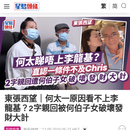
繁
简
東張西望｜何太一原因看不上李
龍基？2字親回被何伯子女破壞發
財大計
更新時間：12:00 2024-05-22 HKT
即時娛樂