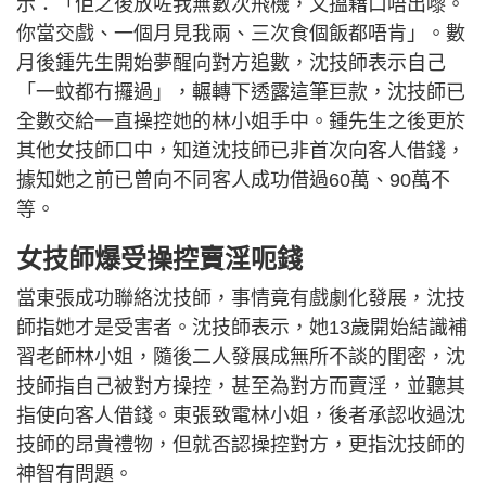
示：「佢之後放咗我無數次飛機，又搵藉口唔出嚟。
你當交戲、一個月見我兩、三次食個飯都唔肯」。數
月後鍾先生開始夢醒向對方追數，沈技師表示自己
「一蚊都冇攞過」，輾轉下透露這筆巨款，沈技師已
全數交給一直操控她的林小姐手中。鍾先生之後更於
其他女技師口中，知道沈技師已非首次向客人借錢，
據知她之前已曾向不同客人成功借過60萬、90萬不
等。
女技師爆受操控賣淫呃錢
當東張成功聯絡沈技師，事情竟有戲劇化發展，沈技
師指她才是受害者。沈技師表示，她13歲開始結識補
習老師林小姐，隨後二人發展成無所不談的閨密，沈
技師指自己被對方操控，甚至為對方而賣淫，並聽其
指使向客人借錢。東張致電林小姐，後者承認收過沈
技師的昂貴禮物，但就否認操控對方，更指沈技師的
神智有問題。