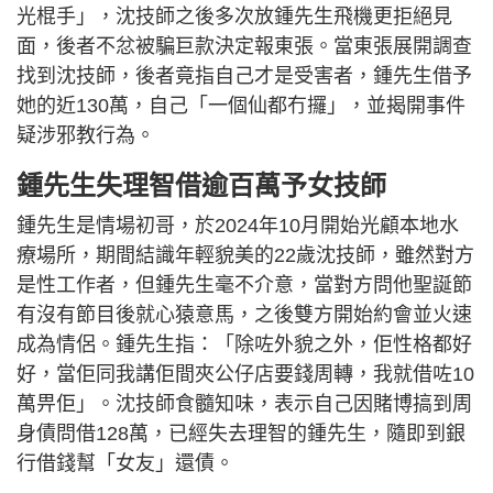
光棍手」，沈技師之後多次放鍾先生飛機更拒絕見
面，後者不忿被騙巨款決定報東張。當東張展開調查
找到沈技師，後者竟指自己才是受害者，鍾先生借予
她的近130萬，自己「一個仙都冇攞」，並揭開事件
疑涉邪教行為。
鍾先生失理智借逾百萬予女技師
鍾先生是情場初哥，於2024年10月開始光顧本地水
療場所，期間結識年輕貌美的22歲沈技師，雖然對方
是性工作者，但鍾先生毫不介意，當對方問他聖誕節
有沒有節目後就心猿意馬，之後雙方開始約會並火速
成為情侶。鍾先生指：「除咗外貌之外，佢性格都好
好，當佢同我講佢間夾公仔店要錢周轉，我就借咗10
萬畀佢」。沈技師食髓知味，表示自己因賭博搞到周
身債問借128萬，已經失去理智的鍾先生，隨即到銀
行借錢幫「女友」還債。