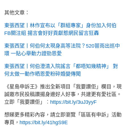
其他文章：
東張西望丨林作宣布以「群組專家」身份加入何伯
FB關注組 揚言會好好貢獻惹網民留言狂轟
東張西望丨何伯何太現身高等法院？520冒雨出巡中
環 一貼心舉動力證勁恩愛
東張西望丨何伯澄清入院謠言「都唔知幾精神」 對
何太做一動作晒恩愛粉碎婚變傳聞
《星島申訴王》推出全新項目「我要讚佢」欄目，現
誠邀市民投稿讚揚身邊好人好事，共建更有愛社區。
立即「我要讚佢」︰
https://bit.ly/3uJ3yyF
想睇更多精彩內容，請立即瀏覽「區區有申訴」活動
專頁，
https://bit.ly/41hgS9E