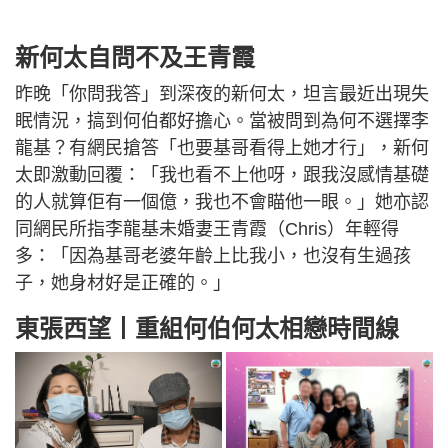
新何太自問不及王青霞
昨晚「你問我答」到深夜的新何太，坦言最近出現失
眠情況，搞到何伯都好擔心。當被問到為何不選擇李
龍基？有網民搶答「也要基哥看得上她才行」，新何
太即激動回覆：「我也看不上他呀，跟我沒感情基礎
的人就算佢有一個億，我也不會瞄他一眼。」她亦認
同網民所指李龍基未婚妻王青霞（Chris）年輕得
多：「因為基哥老婆年齡上比我小，也沒有生過孩
子，她身材好是正確的。」
東張西望丨重組何伯何太相戀時間線