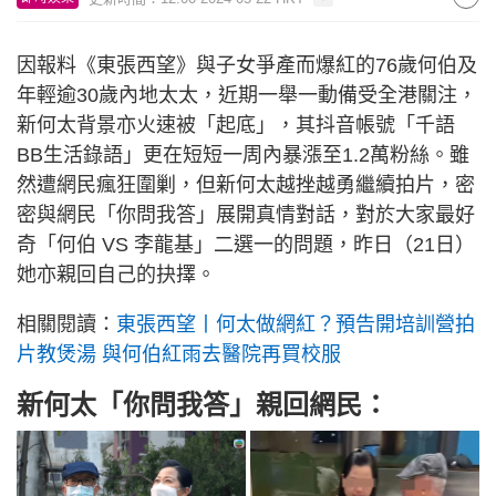
因報料《東張西望》與子女爭產而爆紅的76歲何伯及
年輕逾30歲內地太太，近期一舉一動備受全港關注，
新何太背景亦火速被「起底」，其抖音帳號「千語
BB生活錄語」更在短短一周內暴漲至1.2萬粉絲。雖
然遭網民瘋狂圍剿，但新何太越挫越勇繼續拍片，密
密與網民「你問我答」展開真情對話，對於大家最好
奇「何伯 VS 李龍基」二選一的問題，昨日（21日）
她亦親回自己的抉擇。
相關閱讀：
東張西望丨何太做網紅？預告開培訓營拍
片教煲湯 與何伯紅雨去醫院再買校服
新何太「你問我答」親回網民：