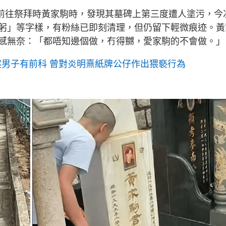
絲前往祭拜時黃家駒時，發現其墓碑上第三度遭人塗污，今
躬」等字樣，有粉絲已即刻清理，但仍留下輕微痕迹。黃
感無奈：「都唔知邊個做，冇得嬲，愛家駒的不會做。」
涉案男子有前科 曾對炎明熹紙牌公仔作出猥褻行為