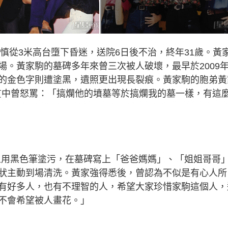
不慎從3米高台墮下昏迷，送院6日後不治，終年31歲。黃
場。黃家駒的墓碑多年來曾三次被人破壞，最早於2009
的金色字則遭塗黑，遺照更出現長裂痕。黃家駒的胞弟黃
黃貫中曾怒罵：「搞爛他的墳墓等於搞爛我的墓一樣，有這
遭人用黑色筆塗污，在墓碑寫上「爸爸媽媽」、「姐姐哥哥
狀主動到場清洗。黃家強得悉後，曾認為不似是有心人所
有好多人，也有不理智的人，希望大家珍惜家駒這個人，
不會希望被人畫花。」