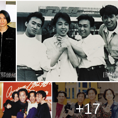
g
T
i
m
e
+17