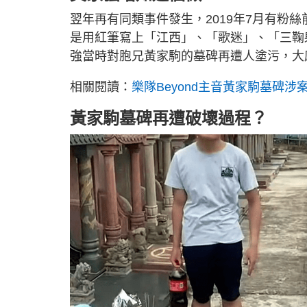
翌年再有同類事件發生，2019年7月有粉
是用紅筆寫上「江西」、「歌迷」、「三鞠
強當時對胞兄黃家駒的墓碑再遭人塗污，大
相關閱讀：
樂隊Beyond主音黃家駒墓碑
黃家駒墓碑再遭破壞過程？