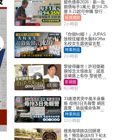
銀色債券2026｜新一批
銀債每手1萬元 最少4.25
厘 8.21起可申購 發行金
額最多550億
投資理財
2小時前
「你個frd廢！」JUPAS
放榜炫耀港大醫科Offer
名校女生囂張留言惹眾
怒 醫學院澄清：宣稱
時事熱話
「40.5分獲錄取」不符事
2小時前
實｜Juicy叮
黎彼得離世丨許冠傑親
撰悼念文憶故友：感恩
音樂路上有你 黎彼德曾
直認唔夾合作7年終拆夥
影視圈
01:00
8小時前
33歲港男突中風半身癱
瘓 母拖3日先報警 網民
震驚：執返條命係神蹟
自爆2個惡習｜Juicy叮
時事熱話
12小時前
檀島咖啡餅店回歸港
島！預告新店8月下旬太