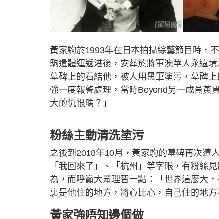
黃家駒於1993年在日本拍攝綜藝節目時，
駒遺體運返港後，安葬於將軍澳華人永遠墳
墓碑上的石結他，被人用黑筆塗污，墓碑上
強一度報警處理，當時Beyond另一成員
大的仇恨嗎？」
粉絲主動清洗塗污
之後到2018年10月，黃家駒的墓碑再次
「我回來了」、「杭州」等字眼，有粉絲見
為，而呼籲大眾理智一點：「世界這麼大，
裏是他住的地方，將心比心，自己住的地方
黃家強唔知邊個做