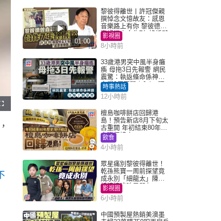
黎彼得離世丨許冠傑親
撰悼念文憶故友：感恩
音樂路上有你 黎彼德曾
直認唔夾合作7年終拆夥
影視圈
01:00
8小時前
33歲港男突中風半身癱
瘓 母拖3日先報警 網民
震驚：執返條命係神蹟
自爆2個惡習｜Juicy叮
時事熱話
12小時前
F
u
檀島咖啡餅店回歸港
l
島！預告新店8月下旬太
l
，
s
古重開 年初結束80年歷
c
史灣仔總店
r
飲食
e
e
4小時前
n
眾星痛別黎彼得離世！
乾孫熊寶一周前探望竟
不
成永別「細龍太」陳思
圻淚憶唉吔男朋友
影視圈
6小時前
中國預製屋熱銷美澳墨