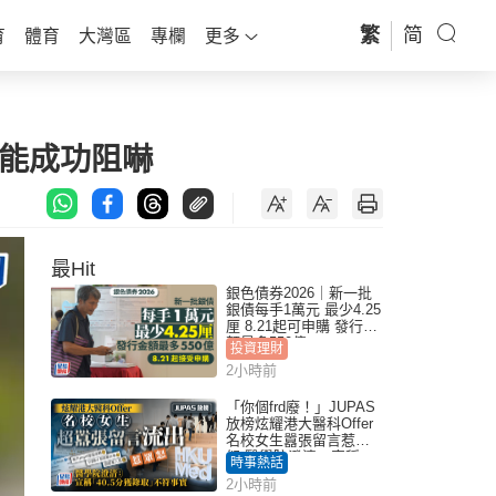
繁
简
育
體育
大灣區
專欄
更多
未能成功阻嚇
最Hit
銀色債券2026｜新一批
銀債每手1萬元 最少4.25
厘 8.21起可申購 發行金
額最多550億
投資理財
2小時前
「你個frd廢！」JUPAS
放榜炫耀港大醫科Offer
名校女生囂張留言惹眾
怒 醫學院澄清：宣稱
時事熱話
「40.5分獲錄取」不符事
2小時前
實｜Juicy叮