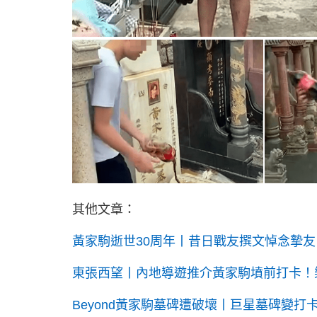
其他文章：
黃家駒逝世30周年丨昔日戰友撰文悼念摯友
東張西望丨內地導遊推介黃家駒墳前打卡！
Beyond黃家駒墓碑遭破壞丨巨星墓碑變