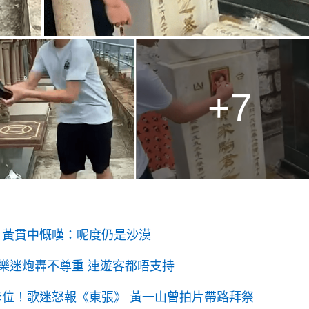
+7
 黃貫中慨嘆：呢度仍是沙漠
樂迷炮轟不尊重 連遊客都唔支持
打卡位！歌迷怒報《東張》 黃一山曾拍片帶路拜祭