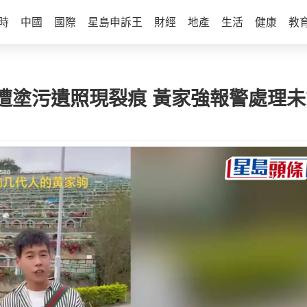
時
中國
國際
星島申訴王
財經
地產
生活
健康
教
遭塗污遺照現裂痕 黃家強報警處理