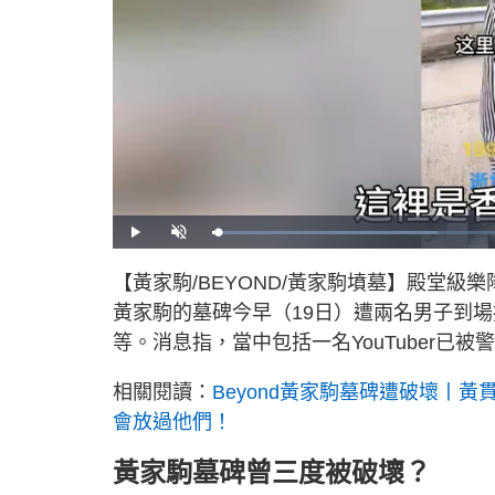
L
P
U
o
l
n
a
a
m
d
y
u
【黃家駒/BEYOND/黃家駒墳墓】殿堂級
e
t
d
e
:
黃家駒的墓碑今早（19日）遭兩名男子到
3
4
.
等。消息指，當中包括一名YouTuber
4
3
%
相關閱讀：
Beyond黃家駒墓碑遭破壞丨
會放過他們！
黃家駒墓碑曾三度被破壞？