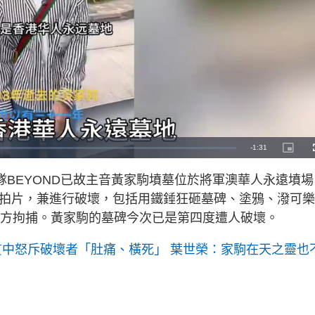
R
-
1:31
P
i
c
e
t
樂隊BEYOND已故主音黃家駒墳墓位於將軍澳華人永遠墳場
u
r
m
e
場拍片，兼進行破壞，包括用鐵錘狂砸墓碑、塗鴉、潑可樂
-
i
a
n
已被警方拘捕。黃家駒的墓碑今次已是第四度遭人破壞。
-
P
i
i
c
黃貫中怒斥破壞者「肚痛、橫死」 葉世榮：家駒在天之靈也
t
n
u
r
e
i
n