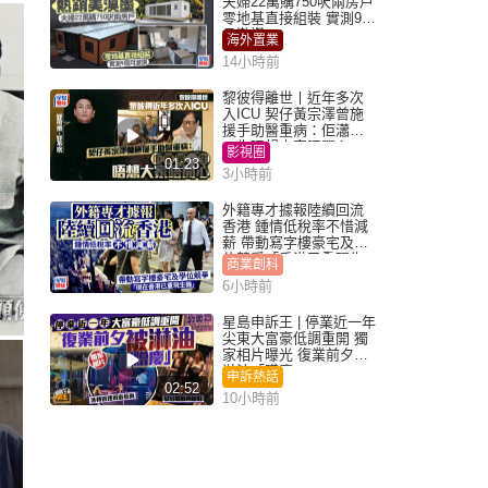
夫婦22萬購750呎兩房戶
零地基直接組裝 實測9個
月激讚
海外置業
14小時前
黎彼得離世丨近年多次
入ICU 契仔黃宗澤曾施
援手助醫重病：佢瀟灑
一生唔想大家唔開心
影視圈
01:23
3小時前
外籍專才據報陸續回流
香港 鍾情低稅率不惜減
薪 帶動寫字樓豪宅及學
位競爭「香港已重現生
商業創科
機」
6小時前
星島申訴王 | 停業近一年
尖東大富豪低調重開 獨
家相片曝光 復業前夕被
淋油「贈慶」
申訴熱話
02:52
10小時前