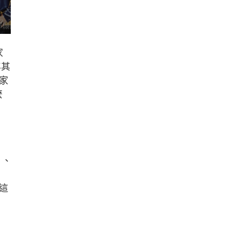
家
年其
家
麼
」、
這