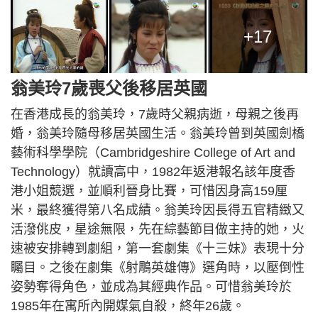
+17
翁美玲7歲喪父後移居英國
在香港成長的翁美玲，7歲時父親病逝，母親之後再
婚，翁美玲隨母移居英國生活。翁美玲曾到英國劍橋
藝術科學學院（Cambridgeshire College of Art and
Technology）就讀高中，1982年返港報名該年度香
港小姐競選，並順利晉身比賽，可惜因身高159厘
米，最終獲得第八名成績。翁美玲因長得五官精緻又
活潑佻皮，星途無限，先在綜藝節目做主持的她，火
速被安排轉到劇組，第一套劇集《十三妹》表現十分
矚目。之後在劇集《射鵰英雄傳》選角時，以壓倒性
姿勢奪得角色，並成為其經典作品。可惜翁美玲於
1985年在寓所內開媒氣自殺，終年26歲。