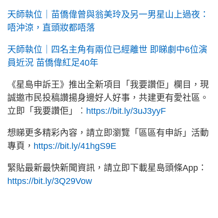
天師執位｜苗僑偉曾與翁美玲及另一男星山上過夜：
唔沖涼，直頭妝都唔落
天師執位｜四名主角有兩位已經離世 即睇劇中6位演
員近況 苗僑偉紅足40年
《星島申訴王》推出全新項目「我要讚佢」欄目，現
誠邀市民投稿讚揚身邊好人好事，共建更有愛社區。
立即「我要讚佢」︰
https://bit.ly/3uJ3yyF
想睇更多精彩內容，請立即瀏覽「區區有申訴」活動
專頁，
https://bit.ly/41hgS9E
緊貼最新最快新聞資訊，請立即下載星島頭條App：
https://bit.ly/3Q29Vow