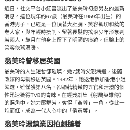
近日，社交平台小紅書流出了翁美玲初戀男友的最新
消息。這位現年約67歲（翁美玲在1959年出生）的
香港男子，已經是一位頂著大肚腩、笑容親切和藹的
老人家，與年輕時瘦削、留著長髮的搖滾少年形象判
若兩人，歲月在他身上留下了明顯的痕跡，但臉上的
笑容依舊溫暖。
翁美玲曾移居英國
翁美玲的人生短暫卻璀璨。她7歲時父親病逝，後隨
改嫁的母親移居英國。1982年，她返港參加香港小姐
競選，雖僅獲第八名，卻憑藉精緻的五官和活潑的個
性迅速獲得TVB的青睞。在經典劇集《射鵰英雄傳》
的選角中，她力壓群芳，奪得「黃蓉」一角，從此一
炮而紅，成為一代人心中的「俏黃蓉」。
翁美玲湯鎮業因拍劇撻着