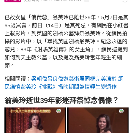
已故女星「俏黃蓉」翁美玲已離世39年，5月7日是其
65歲冥壽，前日（14日）是其死忌，有網民在小紅書
上載影片，到英國的劍橋公墓拜祭翁美玲。從網民拍
攝的影片中，以「尋找英國劍橋翁美玲。紀念永遠的
蓉兒，83年《射鵰英雄傳》的女主角」，網民還提到
如何到天主教公墓，以及提及翁美玲當年輕生的細
節。
相關閱讀：
梁朝偉呂良偉遊藝術展同框完美凍齡 網
民痛憶翁美玲《挑戰》播映期間為情輕生變遺作
翁美玲逝世39年影迷拜祭悼念偶像？