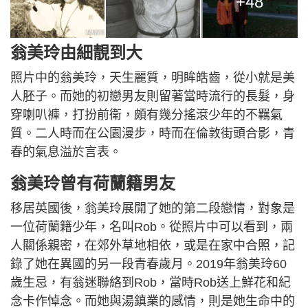
+48
翁美玲由細靚到大
照片中的翁美玲，天生麗質，明眸皓齒，從小就是美
人胚子。而她的初戀男友則留著當時流行的長髮，身
穿喇叭褲，打扮前衛，頗有幾分搖滾少年的不羈氣
質。二人時而在公園漫步，時而在倫敦街頭合影，青
春的氣息溢於言表。
翁美玲曾有荷蘭籍男友
移居英國後，翁美玲展開了她的第二段戀情，對象是
一位荷蘭籍少年，名叫Rob。從照片中可以看到，兩
人關係親密，在郊外草地相依，或是在家中合照，記
錄了她在異國的另一段青春歲月。2019年翁美玲60
歲生忌，有翁迷聯絡到Rob，當時Rob送上鮮花和紀
念卡作悼念。而她與湯鎮業的感情，則是她生命中的