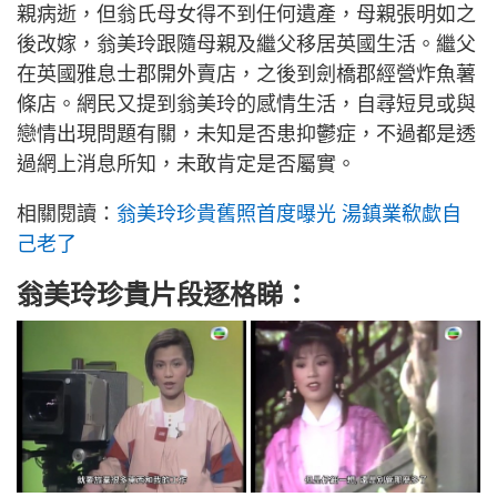
親病逝，但翁氏母女得不到任何遺產，母親張明如之
後改嫁，翁美玲跟隨母親及繼父移居英國生活。繼父
在英國雅息士郡開外賣店，之後到劍橋郡經營炸魚薯
條店。網民又提到翁美玲的感情生活，自尋短見或與
戀情出現問題有關，未知是否患抑鬱症，不過都是透
過網上消息所知，未敢肯定是否屬實。
相關閱讀：
翁美玲珍貴舊照首度曝光 湯鎮業欷歔自
己老了
翁美玲珍貴片段逐格睇：