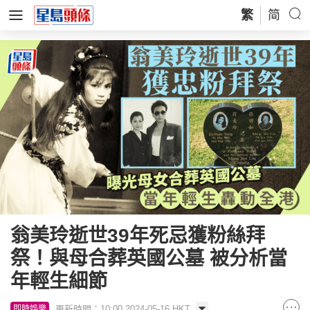
繁
简
翁美玲逝世39年死忌獲粉絲拜
祭！與母合葬英國公墓 被分析當
年輕生細節
更新時間：10:00 2024-05-16 HKT
即時娛樂