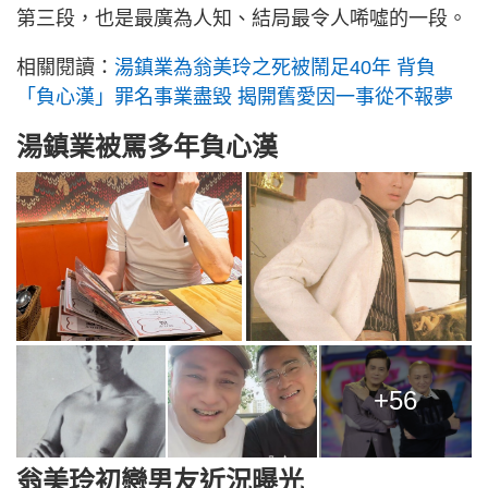
第三段，也是最廣為人知、結局最令人唏噓的一段。
相關閱讀：
湯鎮業為翁美玲之死被鬧足40年 背負
「負心漢」罪名事業盡毀 揭開舊愛因一事從不報夢
湯鎮業被罵多年負心漢
+56
翁美玲初戀男友近況曝光