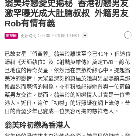
翁美玲戀愛史揭秘 香港初戀男友
激罕曝光成大肚腩叔叔 外籍男友
Rob有情有義
更新時間：09:00 2026-06-19 HKT
影視圈
已故女星「俏黃蓉」翁美玲離世至今已41年，但這位
憑藉《天師執位》及《射鵰英雄傳》奠定TVB一線花
旦地位的傳奇女星，依然活在無數粉絲心中。提起翁
美玲的戀情，大眾最深刻的莫過於她與男星湯鎮業那
段轟烈而悲情的關係，亦有粉絲記得她曾與一位荷蘭
籍男友交往。然而，翁美玲的初戀情人其實是一位香
港人。近日，這位「初戀」的近照疑在網上流傳，昔
日的青澀少年已變成一位笑容可掬的慈祥老人。
翁美玲初戀為香港人