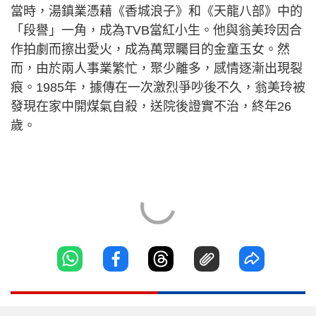
當時，湯鎮業憑藉《香城浪子》和《天龍八部》中的
「段譽」一角，成為TVB當紅小生。他與翁美玲因合
作拍劇而擦出愛火，成為萬眾矚目的金童玉女。然
而，由於兩人事業繁忙，聚少離多，感情逐漸出現裂
痕。1985年，據傳在一次激烈爭吵後不久，翁美玲被
發現在家中開煤氣自殺，送院後證實不治，終年26
歲。