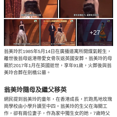
+27
翁美玲於1985年5月14日在廣播道寓所開煤氣輕生，
離世後翁母返港帶愛女骨灰返英國安葬。翁美玲的母
親於2017年1月在英國逝世，享年91歲，火葬後與翁
美玲合葬在劍橋公墓。
翁美玲隨母及繼父移英
網民提到翁美玲的童年，在香港成長，於跑馬地玫瑰
崗學校由小學升讀至中四。翁美玲的生父在海關工
作，卻有兩位妻子，作為家中獨生女的她，7歲時父