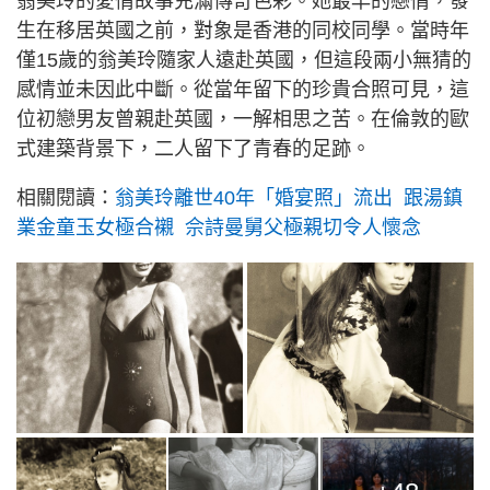
翁美玲的愛情故事充滿傳奇色彩。她最早的戀情，發
生在移居英國之前，對象是香港的同校同學。當時年
僅15歲的翁美玲隨家人遠赴英國，但這段兩小無猜的
感情並未因此中斷。從當年留下的珍貴合照可見，這
位初戀男友曾親赴英國，一解相思之苦。在倫敦的歐
式建築背景下，二人留下了青春的足跡。
相關閱讀：
翁美玲離世40年「婚宴照」流出 跟湯鎮
業金童玉女極合襯 佘詩曼舅父極親切令人懷念