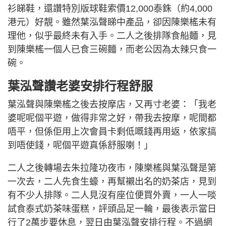
衫睇鞋，還讚特別版球鞋索價12,000泰銖（約4,000
港元）好靚。雖然葉泓聲睇中產品，卻因陳樂榣未有
理他，似乎最終未有入手。二人之後排隊食船麵，見
到陳樂榣一個人已食三碗麵，而老公因為太辣只食一
碗。
葉泓聲讚老婆安排行程舒服
葉泓聲與陳樂榣之後去按摩店，又再寸老婆：「我老
婆呢呢個平遊，做得非常之好，帶我去按摩，呢間都
唔平，但係佢用上次會員卡剩低嘅錢再用返，依家搞
到唔使錢，呢個平遊真係舒服喇！」
二人之後轉場去朱拉隆功夜市，陳樂榣與葉泓聲是第
一次去，二人先食生蠔，再幫襯出名的奶茶店，見到
有不少人排隊。二人見沒有座位便買外賣，一人一啖
試食泰式奶茶味蛋糕，評頭品足一輪，最後表示當日
行了2萬步要休息，翌日由葉泓聲安排行程。不過網