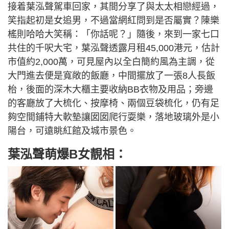
接着葉泓聲駕車回家，其間分享了與太太相戀經過，
笑指起初是女追男，不過當網紅問到是否屬實？陳樂
榣則哈哈大笑稱：「你話呢？」隨後，來到一家七口
共住的千呎大宅，葉泓聲透露月租45,000港元，估計
市值約2,000萬，可見屋內以全白簡約風為主調，從
大門進去便是寬敞的飯廳，中間擺放了一張8人長飯
枱，後面的深木大櫃主要收納BB衣物及用品；旁邊
的客廳放了大梳化、按摩椅、兩個豆袋梳化，仍有足
夠空間鋪特大軟墊讓囡囡爬行耍樂，落地玻璃外是小
陽台，可遠眺紅館及城市景色。
葉泓聲萌爆B女靚相：