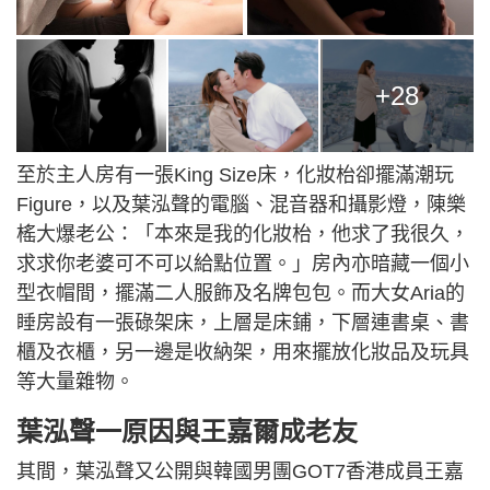
+28
至於主人房有一張King Size床，化妝枱卻擺滿潮玩
Figure，以及葉泓聲的電腦、混音器和攝影燈，陳樂
榣大爆老公：「本來是我的化妝枱，他求了我很久，
求求你老婆可不可以給點位置。」房內亦暗藏一個小
型衣帽間，擺滿二人服飾及名牌包包。而大女Aria的
睡房設有一張碌架床，上層是床鋪，下層連書桌、書
櫃及衣櫃，另一邊是收納架，用來擺放化妝品及玩具
等大量雜物。
葉泓聲一原因與王嘉爾成老友
其間，葉泓聲又公開與韓國男團GOT7香港成員王嘉