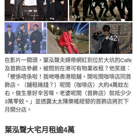
+42
在影片一開頭，葉泓聲夫婦帶網紅到位於大坑的Cafe
及首飾店參觀，被問到在港可有物業收租？他笑道：
「梗係唔係啦！我哋喺香港租舖，開咗間咖啡店同首
飾店。（舖租幾錢？）呢間（咖啡店）大約4萬蚊左
右，做生意好辛苦㗎，老婆呢間（首飾店）就抵少少
3萬零蚊。」並透露太太陳樂榣經營的首飾店將於下
月開分店。
葉泓聲大宅月租逾4萬