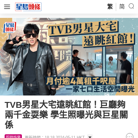
繁
简
TVB男星大宅遠眺紅館！巨廳夠
兩千金耍樂 學生照曝光與巨星關
係
更新時間：18:18 2024-05-11 HKT
即時娛樂