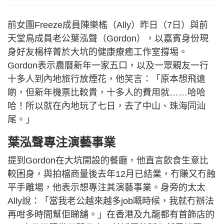
前女團Freeze成員陳樂榣（Ally）昨日（7日）與前
天堂鳥成員老公葉泓聲（Gordon），以嘉賓身份現
身好友楊梓菁於大坑的健康療癒工作室撐埸。
Gordon表示農曆新年一家五口，以及一眾親友一行
十多人到內地旅行放煙花，他笑言：「原本想飛遠
啲，但新年機票比較貴，十多人的費用就……哈哈
哈！所以就在內地玩了七日，去了中山、珠海同汕
尾。」
葉泓聲專注演藝事業
提到Gordon在大坑開設的餐廳，他直言飲食生意比
較困身，與拍檔商量後去年12月已結業，冇賺又冇蝕
平手離場，他表示想專注其演藝事業。身旁的太太
Ally說：「當我老公越來越多job嘅時候，我就冇辦法
再咁多時間幫佢睇舖。」在香港及九龍都有首飾店的