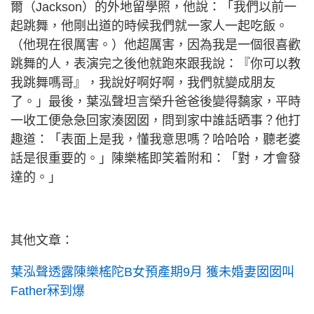
爾（Jackson）的外地留學照，他說：「我們以前一
起跳舞，他剛出道的時候我們就一家人一起吃飯。
（他現在很厲害。）他超厲害，因為我是一個很喜歡
跳舞的人，表演完之後他就跑來跟我說：『你可以教
我跳舞嗎哥』，我說好啊好啊，我們就變成朋友
了。」最後，葉泓聲坦言榮升爸爸後變得黐家，平時
一收工便急急回家湊囡囡，問到家中誰話晒事？他打
趣道：「表面上是我，懂我意思嗎？哈哈哈，聽老婆
話是很重要的。」陳樂榣即笑着附和：「對，才會發
達的。」
其他文章：
葉泓聲透露陳樂榣陀B女預產期9月 獲未婚妻囡囡叫
Father冧到爆