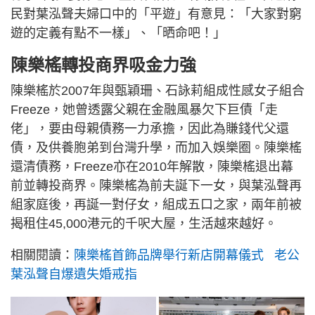
民對葉泓聲夫婦口中的「平遊」有意見：「大家對窮
遊的定義有點不一樣」、「晒命吧！」
陳樂榣轉投商界吸金力強
陳樂榣於2007年與甄穎珊、石詠莉組成性感女子組合
Freeze，她曾透露父親在金融風暴欠下巨債「走
佬」，要由母親債務一力承擔，因此為賺錢代父還
債，及供養胞弟到台灣升學，而加入娛樂圈。陳樂榣
還清債務，Freeze亦在2010年解散，陳樂榣退出幕
前並轉投商界。陳樂榣為前夫誕下一女，與葉泓聲再
組家庭後，再誕一對仔女，組成五口之家，兩年前被
揭租住45,000港元的千呎大屋，生活越來越好。
相關閱讀：
陳樂榣首飾品牌舉行新店開幕儀式 老公
葉泓聲自爆遺失婚戒指