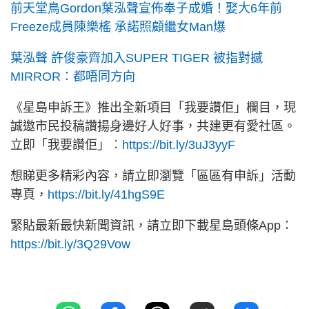
前天堂鳥Gordon葉泓聲宣佈奉子成婚！娶大6年前
Freeze成員陳樂榣 承諾照顧繼女Man爆
葉泓聲 許俊豪齊加入SUPER TIGER 被指對撼
MIRROR：都唔同方向
《星島申訴王》推出全新項目「我要讚佢」欄目，現
誠邀市民投稿讚揚身邊好人好事，共建更有愛社區。
立即「我要讚佢」︰
https://bit.ly/3uJ3yyF
想睇更多精彩內容，請立即瀏覽「區區有申訴」活動
專頁，
https://bit.ly/41hgS9E
緊貼最新最快新聞資訊，請立即下載星島頭條App：
https://bit.ly/3Q29Vow