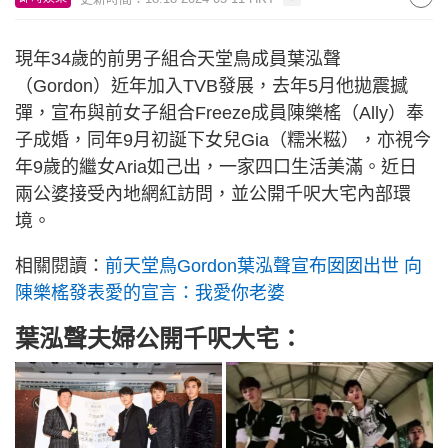
現年34歲的前男子組合天堂鳥成員葉泓聲
（Gordon）近年加入TVB發展，去年5月他拋震撼
彈，宣布與前女子組合Freeze成員陳樂榣（Ally）奉
子成婚，同年9月初誕下女兒Gia（糯米糍），亦視今
年9歲的繼女Aria如己出，一家四口生活美滿。近日
兩公婆接受內地網紅訪問，並公開千呎大宅內部環
境。
相關閱讀：
前天堂鳥Gordon葉泓聲宣布囡囡出世 向
陳樂榣發表愛的宣言：我愛你老婆
葉泓聲夫婦公開千呎大宅：