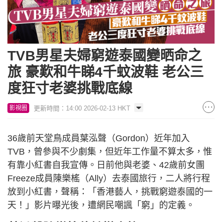
TVB男星夫婦窮遊泰國變晒命之
旅 豪歎和牛睇4千蚊波鞋 老公三
度狂寸老婆挑戰底線
更新時間：14:00 2026-02-13 HKT
影視圈
36歲前天堂鳥成員葉泓聲（Gordon）近年加入
TVB，曾參與不少劇集，但近年工作量不算太多，惟
有靠小紅書自我宣傳。日前他與老婆、42歲前女團
Freeze成員陳樂榣（Ally）去泰國旅行，二人將行程
放到小紅書，聲稱：「香港藝人，挑戰窮遊泰國的一
天！」影片曝光後，遭網民嘲諷「窮」的定義。