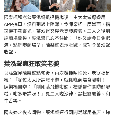
陳樂榣和老公葉泓聲抵達機場後，由太太做導遊用
APP搵車，沒料到遇上阻滯，令陳樂榣一度黑面，指
司機不夠靈光，葉泓聲又爆老婆發脾氣。二人之後到
達商場開餐，葉泓聲已忍不住問：「你又話今日係窮
遊，點解嚟商場？」陳樂榣表示肚餓，成功令葉泓聲
收聲。
葉泓聲瘋狂取笑老婆
葉泓聲見陳樂榣點餐後，再次發揮唔怕死寸老婆搞氣
氛：「呢位太太所謂嘅平遊，就係喺商場食嘢喇！」
陳樂榣自辯：「剛剛落飛機咁攰，梗係帶你食啲好嘢
啦，咁多嘢講呀！」見二人嗌沙律、黑松露薯蓉、和
牛舌等。
兩夫婦之後去購物，葉泓聲連行兩間足球用品店，睇