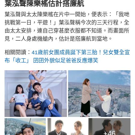
葉泓聲陳樂榣估計搭廉航
葉泓聲與太太陳樂榣在片中一開始，便表示：「我哋
挑戰第一日，平遊！」葉泓聲稱今次的三天行程，全
由太太安排，連自己穿甚麼衣服都不知道。而畫面所
見，二人身處機艙內，估計是搭廉航到當地。
相關閱讀：
41歲前女團成員誕下第三胎！兒女雙全宣
布「收工」 囝囝外貌似足爸爸反應爆笑
+46