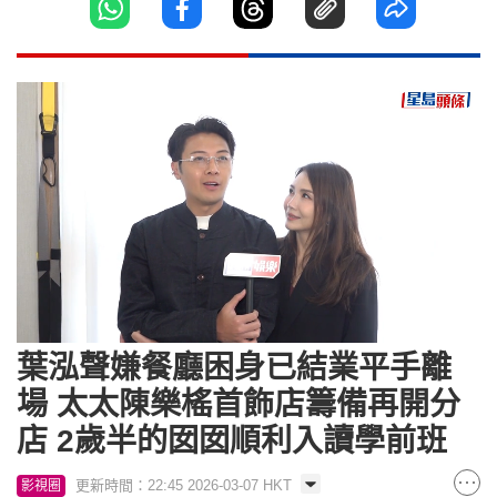
Loaded
:
Unmute
10.97%
葉泓聲嫌餐廳困身已結業平手離
場 太太陳樂榣首飾店籌備再開分
店 2歲半的囡囡順利入讀學前班
更新時間：22:45 2026-03-07 HKT
影視圈