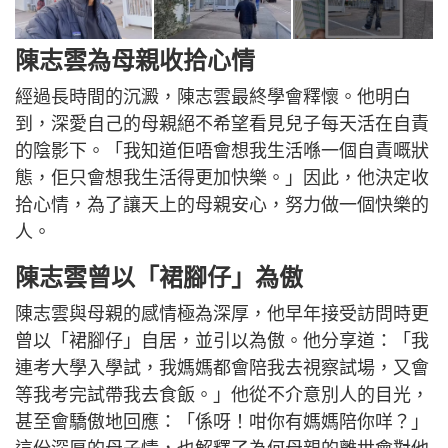
陳志雲為母親收拾心情
經過長時間的沉澱，陳志雲最終學會釋懷。他明白
到，深愛自己的母親絕不希望看見兒子每天活在自責
的陰影下。「我知道佢唔會想我生活喺一個自責嘅狀
態，佢只會想我生活得更加快樂。」因此，他決定收
拾心情，為了讓天上的母親安心，努力做一個快樂的
人。
陳志雲曾以「裙腳仔」為傲
陳志雲與母親的感情極為深厚，他早年接受訪問時更
曾以「裙腳仔」自居，並引以為傲。他分享道：「我
連考大學入學試，我媽媽都會陪我去視察試場，又會
等我考完試帶我去食飯。」他從不介意別人的目光，
甚至會驕傲地回應：「係呀！咁你有媽媽陪你咩？」