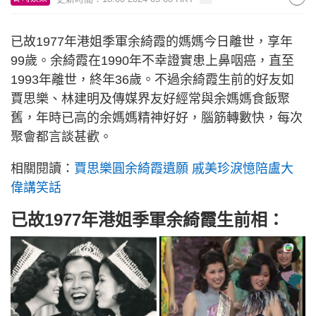
已故1977年港姐季軍余綺霞的媽媽今日離世，享年
99歲。余綺霞在1990年不幸證實患上鼻咽癌，直至
1993年離世，終年36歲。不過余綺霞生前的好友如
賈思樂、林建明及傳媒界友好經常與余媽媽食飯聚
舊，年時已高的余媽媽精神好好，腦筋轉數快，每次
聚會都言談甚歡。
相關閱讀：
賈思樂圓余綺霞遺願 戚美珍淚憶陪盧大
偉講笑話
已故1977年港姐季軍余綺霞生前相：