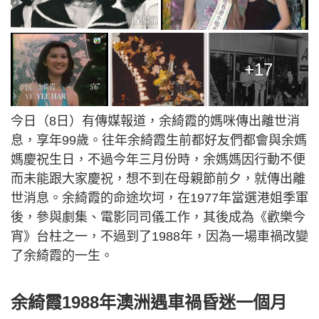
+17
今日（8日）有傳媒報道，余綺霞的媽咪傳出離世消
息，享年99歲。往年余綺霞生前都好友們都會與余媽
媽慶祝生日，不過今年三月份時，余媽媽因行動不便
而未能跟大家慶祝，想不到在母親節前夕，就傳出離
世消息。余綺霞的命途坎坷，在1977年當選港姐季軍
後，參與劇集、電影同司儀工作，其後成為《歡樂今
宵》台柱之一，不過到了1988年，因為一場車禍改變
了余綺霞的一生。
余綺霞1988年澳洲遇車禍昏迷一個月