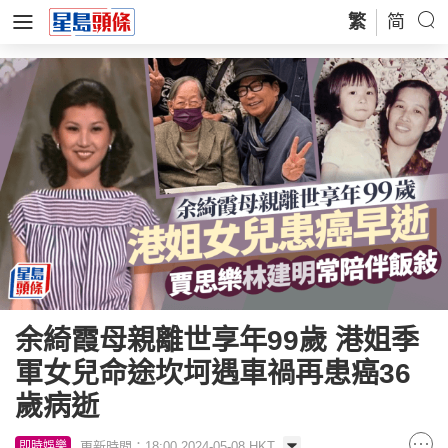
繁
简
余綺霞母親離世享年99歲 港姐季
軍女兒命途坎坷遇車禍再患癌36
歲病逝
更新時間：18:00 2024-05-08 HKT
即時娛樂