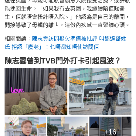
遠在英國，母親可能就會願意入院接受治療，或許就
能挽回生命。「如果我冇去英國，我繼續陪佢睇醫
生，佢就唔會扭計唔入院。」他認為是自己的離開，
間接導致了母親的離世，這份內疚感一直縈繞心頭。
相關閱讀：
陳志雲訪問疑欠準備被批評 叫錯達哥姓
氏 拒認「廢老」：乜嘢都知唔使訪問佢
陳志雲曾到TVB門外打卡引起風波？
+16