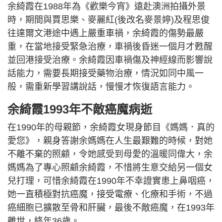
余綺霞在1988年為《歡樂今宵》遠赴澳洲拍攝外景
時，期間與賈思樂、麥麗紅(後改名麥景婷)及程思俊
往達爾文港途中遇上嚴重車禍，余綺霞的傷勢最嚴
重，在當地接受緊急治療，車禍後昏迷一個月才甦醒
並回港接受治療。余綺霞因車禍傷及神經線而影響說
話能力，需要長期接受藥物治療，情況如同中風一
般，需重新學習講說話，慢慢才恢復語言能力。
余綺霞1993年不敵癌魔病逝
在1990年的母親節，余綺霞女現身節目《媽媽．真的
愛您》，親身答謝余媽媽在人生最艱難的時候，對她
不離不棄的照顧，令她感受到母愛的溫暖同偉大，余
媽媽為了專心照顧余綺霞，不惜將生意交給另一個女
兒打理，可惜余綺霞在1990年不幸證實患上鼻咽癌，
她一直積極對抗癌魔，接受電療、化療和手術，不過
癌細胞已擴散至骨和肝臟，最後不敵癌魔，在1993年
離世，終年36歲。