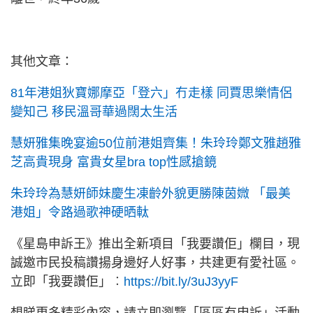
其他文章：
81年港姐狄寶娜摩亞「登六」冇走樣 同賈思樂情侶
變知己 移民溫哥華過闊太生活
慧妍雅集晚宴逾50位前港姐齊集！朱玲玲鄭文雅趙雅
芝高貴現身 富貴女星bra top性感搶鏡
朱玲玲為慧妍師妹慶生凍齡外貌更勝陳茵媺 「最美
港姐」令路過歌神硬晒軚
《星島申訴王》推出全新項目「我要讚佢」欄目，現
誠邀市民投稿讚揚身邊好人好事，共建更有愛社區。
立即「我要讚佢」︰
https://bit.ly/3uJ3yyF