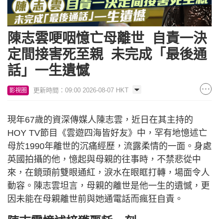
陳志雲哽咽憶亡母離世 自責一決
定間接害死至親 未完成「最後通
話」一生遺憾
更新時間：09:00 2026-08-07 HKT
影視圈
現年67歲的資深傳媒人陳志雲，近日在其主持的
HOY TV節目《雲遊四海皆好友》中，罕有地憶述亡
母於1990年離世的沉痛經歷，流露柔情的一面。身處
英國拍攝的他，憶起與母親的往事時，不禁悲從中
來，在鏡頭前雙眼通紅，淚水在眼眶打轉，場面令人
動容。陳志雲坦言，母親的離世是他一生的遺憾，更
因未能在母親離世前與她通電話而瘋狂自責。