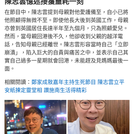
陳志雲憶述接獲噩耗一刻
在節目中，陳志雲提到母親對他愛護備至，自小已將
他照顧得無微不至。即使他長大後到英國工作，母親
亦曾到英國居住長達半年至九個月，只為照顧愛兒。
然而，當母親回港後不久，他卻收到父親的越洋電
話，告知母親已經離世。陳志雲形容當時自己「立即
崩潰」，陷入巨大的自責與痛苦之中，並表示自己其
實自己過多一星期就會回港，未能趕及見媽媽最後一
面。
相關閱讀：
鄭家成敖嘉年主持生死節目 陳志雲立平
安紙揀定靈堂相 讚施南生活得精彩