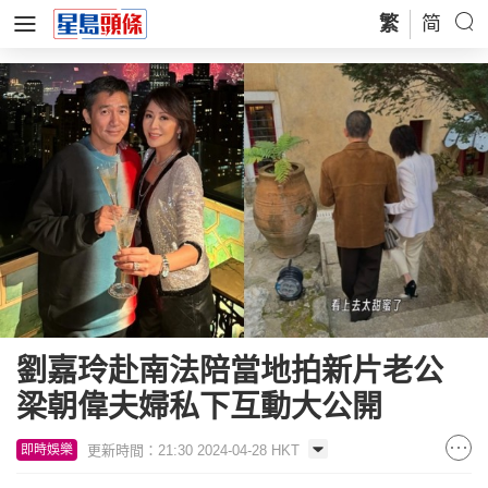
繁
简
劉嘉玲赴南法陪當地拍新片老公
梁朝偉夫婦私下互動大公開
更新時間：21:30 2024-04-28 HKT
即時娛樂