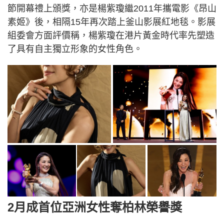
節開幕禮上頒獎，亦是楊紫瓊繼2011年攜電影《昂山
素姬》後，相隔15年再次踏上釜山影展紅地毯。影展
組委會方面評價稱，楊紫瓊在港片黃金時代率先塑造
了具有自主獨立形象的女性角色。
2月成首位亞洲女性奪柏林榮譽獎