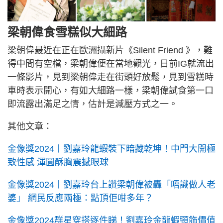
梁朝偉食雪糕似大細路
梁朝偉最近在正在歐洲攝新片《Silent Friend 》，難
得中間有空檔，梁朝偉便在當地觀光，日前IG就流出
一條影片，見到梁朝偉走在街頭好放鬆，見到雪糕時
車時表示開心，有如大細路一樣，梁朝偉試食第一口
即流露出滿足之情，估計是減壓方式之一。
其他文章：
金像獎2024丨劉嘉玲龍蝦裝下暗藏乾坤！中門大開極
致性感 渾圓酥胸震撼眼球
金像獎2024丨劉嘉玲台上讚梁朝偉被轟「唔識做人老
婆」 網民反應兩極：點頂佢咁多年？
金像獎2024群星穿搭逐件睇！劉嘉玲金龍蝦頸飾價值