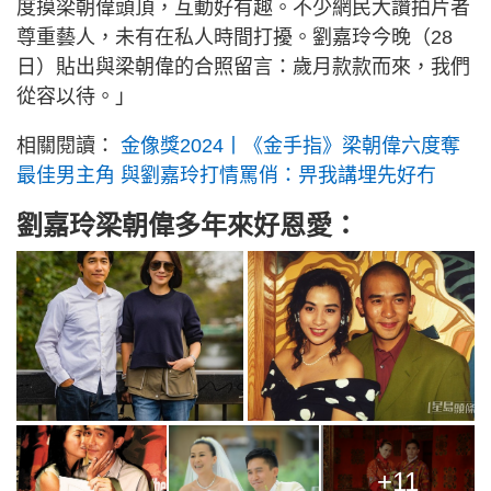
度摸梁朝偉頭頂，互動好有趣。不少網民大讚拍片者
尊重藝人，未有在私人時間打擾。劉嘉玲今晚（28
日）貼出與梁朝偉的合照留言：歲月款款而來，我們
從容以待。」
相關閱讀：
金像獎2024丨《金手指》梁朝偉六度奪
最佳男主角 與劉嘉玲打情罵俏：畀我講埋先好冇
劉嘉玲梁朝偉多年來好恩愛：
+11