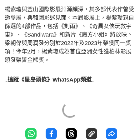
楊紫瓊與釜山國際影展淵源頗深，其多部代表作曾受
邀參展，與韓國影迷見面。本屆影展上，楊紫瓊親自
篩選的4部作品，包括《劍雨》、《奇異女俠玩救宇
宙》、《Sandiwara》和新片《魔方小姐》將放映。
梁朝偉與周潤發分別於2022年及2023年榮獲同一獎
項！今年2月，楊紫瓊成為首位亞洲女性獲柏林影展
頒發榮譽金熊獎。
↓追蹤《星島頭條》WhatsApp頻道↓