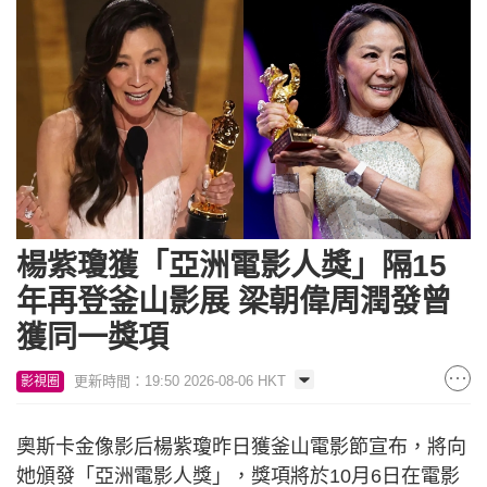
楊紫瓊獲「亞洲電影人獎」隔15
年再登釜山影展 梁朝偉周潤發曾
獲同一獎項
更新時間：19:50 2026-08-06 HKT
影視圈
奧斯卡金像影后楊紫瓊昨日獲釜山電影節宣布，將向
她頒發「亞洲電影人獎」，獎項將於10月6日在電影