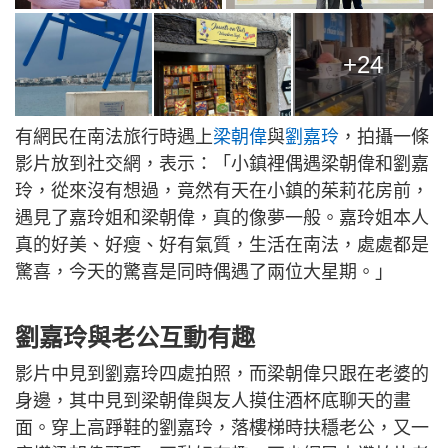
+24
有網民在南法旅行時遇上
梁朝偉
與
劉嘉玲
，拍攝一條
影片放到社交網，表示：「小鎮裡偶遇梁朝偉和劉嘉
玲，從來沒有想過，竟然有天在小鎮的茱莉花房前，
遇見了嘉玲姐和梁朝偉，真的像夢一般。嘉玲姐本人
真的好美、好瘦、好有氣質，生活在南法，處處都是
驚喜，今天的驚喜是同時偶遇了兩位大星期。」
劉嘉玲與老公互動有趣
影片中見到劉嘉玲四處拍照，而梁朝偉只跟在老婆的
身邊，其中見到梁朝偉與友人摸住酒杯底聊天的畫
面。穿上高踭鞋的劉嘉玲，落樓梯時扶穩老公，又一