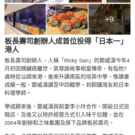
+9
板長壽司創辦人成首位投得「日本一」
港人
板長壽司創辦人、人稱「Ricky San」的鄭威濤今年4
月初因胰臟癌離世，其發跡故事相當傳奇，有指他7
歲時從汕頭來港，後來升讀南區的培英中學，惟讀書
成績一般，鄭威濤讀至中四輟學，到銅鑼灣友和日本
料理學師。
學成歸來後，鄭威濤與前妻李小玲合作，開設日式班
戟店，及後又以特許經營方式引入味千拉麵，並在
2004年創辦和之味集團及旗下品牌板前壽司。