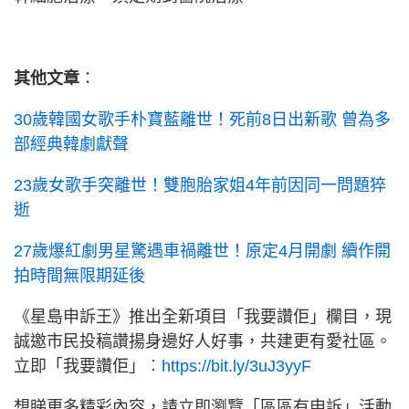
其他文章
：
30歲韓國女歌手朴寶藍離世！死前8日出新歌 曾為多
部經典韓劇獻聲
23歲女歌手突離世！雙胞胎家姐4年前因同一問題猝
逝
27歲爆紅劇男星驚遇車禍離世！原定4月開劇 續作開
拍時間無限期延後
《星島申訴王》推出全新項目「我要讚佢」欄目，現
誠邀市民投稿讚揚身邊好人好事，共建更有愛社區。
立即「我要讚佢」︰
https://bit.ly/3uJ3yyF
想睇更多精彩內容，請立即瀏覽「區區有申訴」活動