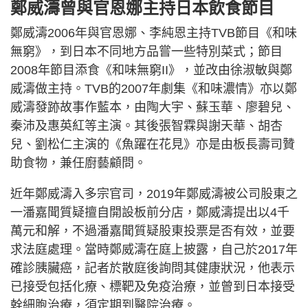
鄭威濤曾與官恩娜主持日本飲食節目
鄭威濤2006年與官恩娜、李純恩主持TVB節目《和味
無窮》，到日本不同地方品嘗一些特別菜式；節目
2008年節目添食《和味無窮II》，並改由徐淑敏與鄭
威濤做主持。TVB的2007年劇集《和味濃情》亦以鄭
威濤發跡故事作藍本，由陶大宇、蘇玉華、廖碧兒、
秦沛及惠英紅等主演。其後張智霖與謝天華、胡杏
兒、劉松仁主演的《魚躍在花見》亦是由板長壽司贊
助食物，兼任廚藝顧問。
近年鄭威濤入多宗官司，2019年鄭威濤被公司股東之
一潘嘉聞質疑擅自開設板前分店，鄭威濤提出以4千
萬元和解，不過潘嘉聞質疑股東投票是否有效，並要
求法庭處理。當時鄭威濤在庭上披露，自己於2017年
確診胰臟癌，記者於散庭後詢問其健康狀況，他表示
已接受包括化療、標靶及免疫治療，並曾到日本接受
幹細胞治療，須定期到醫院治療。