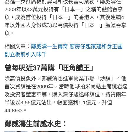
為進一步推廣板前壽司和板長壽司業務，鄭威濤在
2008年以43萬元投得有「日本一」之稱的藍鰭吞拿
魚，成為首位投得「日本一」的香港人，其後連續4
年以外國人身份成功以高價投得「日本一」藍鰭吞拿
魚。
相關文章：
鄭威濤一生傳奇 廚房仔起家建和食王國
創立板前引入味千
曾每呎近37萬購「旺角舖王」
除高價投魚外，鄭威濤也進軍物業市場「炒舖」。他
首次買舖是在2009年，當時他夥拍米蘭站主席姚君達
及投資者董惠華等，購入灣仔駿逸峰舖位，持貨兩年
半後以3.55億元沽出，帳面獲利1.1億元，升值
44.89%。
鄭威濤生前威水史：