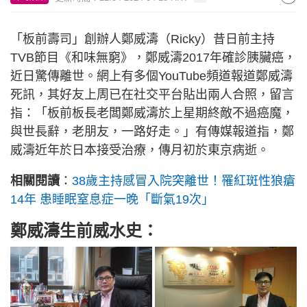
「板前壽司」創辦人鄭威濤（Ricky）昔日前主持
TVB節目《和味無窮》，鄭威濤2017年確診胰臟癌，
近日驚傳離世。網上有多個YouTube頻道報道鄭威濤
死訊，其好友上周已在社交平台貼出兩人合照，留言
指：「板前板長老闆鄭威濤於上星期終敵不過癌魔，
與世長辭，老朋友，一路好走。」有傳媒報道指，鄭
威濤近年於日本接受治療，傳月初於東京病逝。
相關閱讀
：
38歲主持感冒入院突離世！罹紅斑性狼瘡
14年 患睡眠窒息症一晚「斷氣19次」
鄭威濤生前威水史：