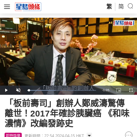
繁
简
Remaining
-
1:05
Loaded
:
Play
Unmute
Picture-
Full
40.58%
in-
Picture
Time
「板前壽司」創辦人鄭威濤驚傳
離世！2017年確診胰臟癌 《和味
濃情》改編發跡史
更新時間：22:54 2024-04-15 HKT
即時娛樂