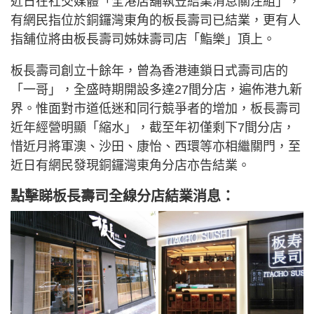
近日在社交媒體「全港店舖執笠結業消息關注組」，
有網民指位於銅鑼灣東角的板長壽司已結業，更有人
指舖位將由板長壽司姊妹壽司店「鮨樂」頂上。
板長壽司創立十餘年，曾為香港連鎖日式壽司店的
「一哥」，全盛時期開設多達27間分店，遍佈港九新
界。惟面對市道低迷和同行競爭者的增加，板長壽司
近年經營明顯「縮水」，截至年初僅剩下7間分店，
惜近月將軍澳、沙田、康怡、西環等亦相繼關門，至
近日有網民發現銅鑼灣東角分店亦告結業。
點擊睇板長壽司全線分店結業消息：