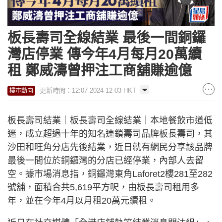
板長壽司全線結業 最後一間銅鑼
灣店停業 傳今年4月每月20萬續
租 鄭威濤曾押注工商舖賺逾億
更新時間：12:07 2024-12-03 HKT
樓市動向
板長壽司結業｜板長壽司全線結業｜本地餐飲市道低
迷，成立超過十年的知名連鎖壽司品牌板長壽司，其
沙田和旺角分店先後結業，近日就有網民分享該品牌
最後一間位於銅鑼灣的分店已經停業，內部人去留
空。據市場消息指，銅鑼灣東角Laforet2樓281至282
號舖，面積合共5,619平方呎，由板長壽司租用多
年，並在今年4月以月租20萬元續租。