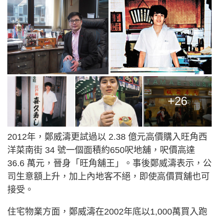
+26
2012年，鄭威濤更試過以 2.38 億元高價購入旺角西
洋菜南街 34 號一個面積約650呎地舖，呎價高達
36.6 萬元，晉身「旺角舖王」。事後鄭威濤表示，公
司生意額上升，加上內地客不絕，即使高價買舖也可
接受。
住宅物業方面，鄭威濤在2002年底以1,000萬買入跑