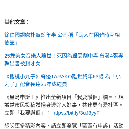
其他文章
：
徐仁國認戀朴寶藍年半 公司稱「兩人在困難時互相
依靠」
25歲美女音樂人離世！死因為殺蟲劑中毒 曾發4張專
輯出書被封才女
《櫻桃小丸子》聲優TARAKO離世終年63歲 為「小
丸子」配音長達35年成經典
《星島申訴王》推出全新項目「我要讚佢」欄目，現
誠邀市民投稿讚揚身邊好人好事，共建更有愛社區。
立即「我要讚佢」︰
https://bit.ly/3uJ3yyF
想睇更多精彩內容，請立即瀏覽「區區有申訴」活動