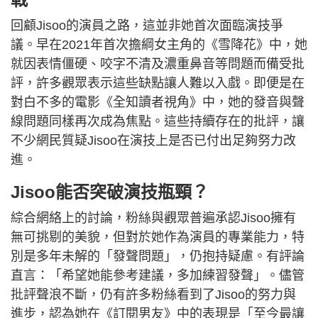
回顧Jisoo的演員之路，這並非她首次面臨演技爭
議。早在2021年首次擔綱女主角的《雪降花》中，她
就因表情僵硬、咬字不清及濃重鼻音等問題而備受批
評，許多觀眾表示這些缺點讓人難以入戲。即便是在
對白不多的電影《全知讀者視角》中，她的發音與聲
線問題同樣再次成為焦點。這些持續存在的批評，讓
不少網民質疑Jisoo在演技上是否已付出足夠努力改
進。
Jisoo能否突破演技瓶頸？
綜合網絡上的討論，粉絲與觀眾普遍承認Jisoo擁有
無可挑剔的美貌，但對於她作為演員的專業能力，特
別是多年未解的「發聲問題」，仍抱持疑慮。有評論
直言：「希望她能參考建議，多加練習發聲」。儘管
批評聲浪不斷，仍有許多粉絲看到了Jisoo的努力與
進步，認為她在《訂閱男友》中的表現是「至今最讓