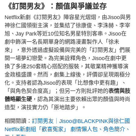
《訂閱男友》：顏值與爭議並存
Netflix新劇《訂閱男友》陣容星光熠熠，由Jisoo與男
神徐仁國領銜主演，並集結了徐康俊、李洙赫、李宰
旭、Jay Park等近10位知名男星特別客串。Jisoo在
劇中飾演一名長期單身的網路漫畫製作人「徐未
來」，意外透過虛擬設備與完美的「訂閱男友」們展
開一場夢幻戀愛。為完美詮釋角色，Jisoo在劇中更
換了多達250套精心搭配的服裝，其敬業精神獲導演
金政植盛讚。然而，劇集上線後，評價卻呈現兩極分
化。支持者認為Jisoo的表現「比想像中更有趣」、
「與角色契合度高」；但另一方則批評她的
表情與肢
體略顯生硬
，認為其演出主要依賴出眾的顏值與時尚
造型，演技實力仍「原地踏步」。
相開閱讀：
訂閱男友｜Jisoo@BLACKPINK與徐仁國
Netflix新劇組「歡喜冤家」 劇情懶人包、角色簡介、