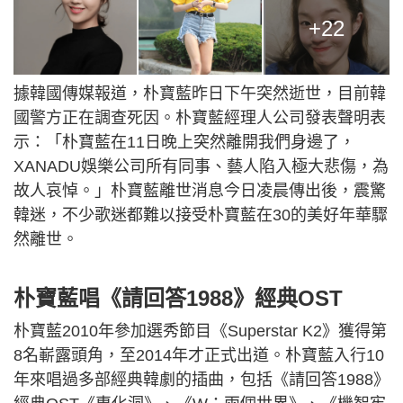
+22
據韓國傳媒報道，朴寶藍昨日下午突然逝世，目前韓
國警方正在調查死因。朴寶藍經理人公司發表聲明表
示：「朴寶藍在11日晚上突然離開我們身邊了，
XANADU娛樂公司所有同事、藝人陷入極大悲傷，為
故人哀悼。」朴寶藍離世消息今日凌晨傳出後，震驚
韓迷，不少歌迷都難以接受朴寶藍在30的美好年華驟
然離世。
朴寶藍唱《請回答1988》經典OST
朴寶藍2010年參加選秀節目《Superstar K2》獲得第
8名嶄露頭角，至2014年才正式出道。朴寶藍入行10
年來唱過多部經典韓劇的插曲，包括《請回答1988》