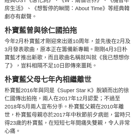
經典OST《惠化洞》、《W：兩個世界》、《機智牢
房生活》、《想暫停的瞬間：About Time》等經典韓
劇亦有獻聲。
朴寶藍曾與徐仁國拍拖
今年2月朴寶藍才剛迎來出道10周年，並先後在2月及
3月發表歌曲，原本正在籌備新專輯。剛剛4月3日朴
寶藍才推出新歌，而且歌曲名稱就叫就《我已想想你
了》，豈料相隔不足10日即傳來噩耗。
朴寶藍父母七年內相繼離世
朴寶藍2016年與同是《Super Star K》脫穎而出的徐
仁國傳出拍拖，兩人在2017年12月認愛；不過至
2018年5月兩人宣布分手。朴寶藍父親在2010年離
世，朴寶藍母親亦於2017年中秋節前夕病逝，當時只
得23歲的朴寶藍，在短短七年間痛失雙親，令人非常
心痛。