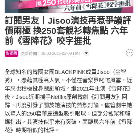
訂閱男友丨Jisoo演技再惹爭議評
價兩極 換250套靚衫轉焦點 六年
前《雪降花》咬字捱批
更新時間：19:00 2026-03-09 HKT
影視圈
全球知名的韓國女團BLACKPINK成員Jisoo（金智
秀），憑藉其極高人氣，不僅在音樂界叱咤風雲，近
年來也積極投身戲劇領域。繼2021年主演《雪降花》
後，Jisoo近期攜手Netflix原創韓劇《訂閱男友》回
歸，再度引發了關於她演技的熱烈討論。儘管劇中她
以驚人的250套華麗造型吸引眼球，但部分觀眾和韓
媒指出，其演技似乎未有突破，面臨與六年前《雪降
花》時期相似的批評。