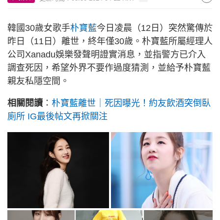
韓國30歲女歌手
朴寶藍
今日凌晨（12日）突然驚傳於
昨日（11日）離世，終年僅30歲。朴寶藍所屬經理人
公司Xanadu娛樂發聲明證實消息，並指警方已介入
調查死因，希望外界不要作過度猜測，並給予朴寶藍
親友私隱空間。
相關閱讀
：
朴寶藍離世｜死因曝光！約友飲酒突倒臥
廁所 IG最後帖文再掀關注