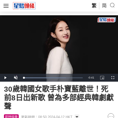
繁
简
Remaining
-
0:41
Loaded
:
Play
Unmute
Picture-
Full
71.44%
in-
Picture
Time
30歲韓國女歌手朴寶藍離世！死
前8日出新歌 曾為多部經典韓劇獻
聲
更新時間：08:50 2024-04-12 HKT
即時娛樂