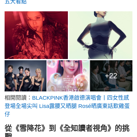
五大看點
+22
相開閱讀：
BLACKPINK香港啟德演唱會丨四女性感
登場全場尖叫 Lisa露腰又晒腿 Rosé晒廣東話歎雞蛋
仔
從《雪降花》到《全知讀者視角》的挑
戰