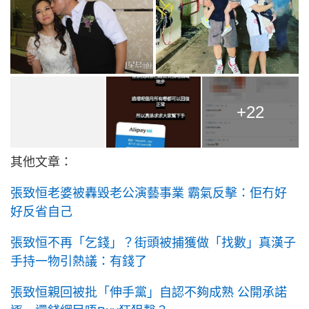
+22
其他文章：
張致恒老婆被轟毀老公演藝事業 霸氣反擊：佢冇好
好反省自己
張致恒不再「乞錢」？街頭被捕獲做「找數」真漢子
手持一物引熱議：有錢了
張致恒親回被批「伸手黨」自認不夠成熟 公開承諾