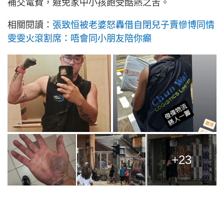
補交電費，避免家中小孩飽受酷熱之苦。
相關閱讀：
張致恒被老婆怒轟借自閉兒子賣慘博同情
雯雯火滾割席：唔會同小朋友陪你癲
+23