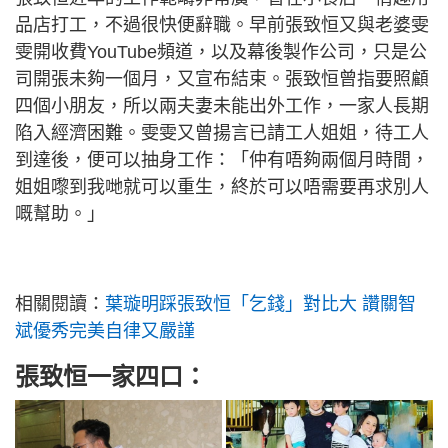
品店打工，不過很快便辭職。早前張致恒又與老婆雯
雯開收費YouTube頻道，以及幕後製作公司，只是公
司開張未夠一個月，又宣布結束。張致恒曾指要照顧
四個小朋友，所以兩夫妻未能出外工作，一家人長期
陷入經濟困難。雯雯又曾揚言已請工人姐姐，待工人
到達後，便可以抽身工作：「仲有唔夠兩個月時間，
姐姐嚟到我哋就可以重生，終於可以唔需要再求別人
嘅幫助。」
相關閱讀：
葉璇明踩張致恒「乞錢」對比大 讚關智
斌優秀完美自律又嚴謹
張致恒一家四口：