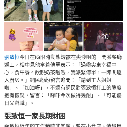
+20
張致恒
今日在IG限時動態透露在尖沙咀的一間茶餐廳
返工，相中見他拿着傳單表示：「過嚟尖東幸福中
心，食午餐。飲靚奶茶啦喂，我派緊傳單，一陣間返
入廚房。」網民紛紛留言追問：「請到工人姐姐
啦」、「加油呀」，不過有網民對張致恒打工的態度
抱有懷疑，留言：「睇吓今次做得幾耐」、「可能聽
日又辭職」。
張致恒一家長期財困
張致恒近年的工作範疇非常廣，曾在小食店、情趣用