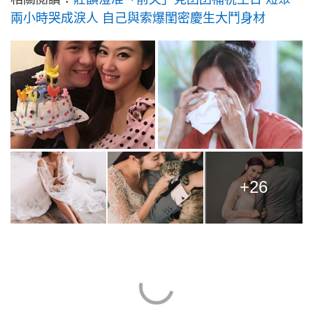
兩小時哭成淚人 自己與索爆閨密慶生大鬥身材
+26