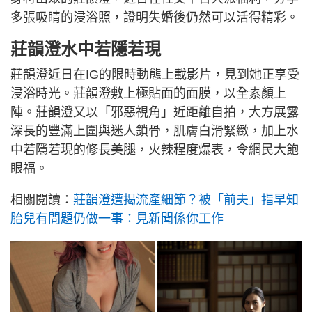
多張吸睛的浸浴照，證明失婚後仍然可以活得精彩。
莊韻澄水中若隱若現
莊韻澄近日在IG的限時動態上載影片，見到她正享受
浸浴時光。莊韻澄敷上極貼面的面膜，以全素顏上
陣。莊韻澄又以「邪惡視角」近距離自拍，大方展露
深長的豐滿上圍與迷人鎖骨，肌膚白滑緊緻，加上水
中若隱若現的修長美腿，火辣程度爆表，令網民大飽
眼福。
相關閱讀：
莊韻澄遭揭流產細節？被「前夫」指早知
胎兒有問題仍做一事：見新聞係你工作