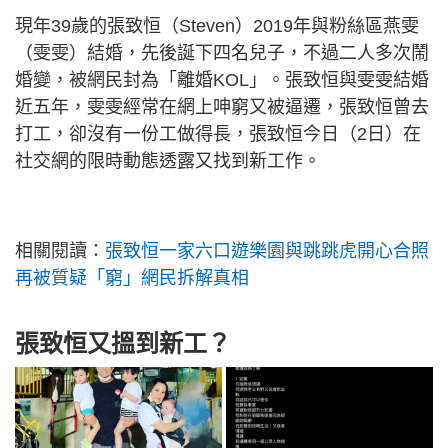
現年39歲的張致恒（Steven）2019年與粉絲區燕雯
（雯雯）結婚，先後誕下四名兒子，不過二人多次鬧
婚變，被網民封為「離婚KOL」。張致恒與雯雯結婚
近五年，雯雯經常在網上呻窮又被逼遷，張致恒曾去
打工，卻沒有一份工做得長，張致恒今日（2日）在
社交網的限時動態透露又找到新工作。
相關閱讀：
張致恒一家六口遊樂園與跳跳虎開心合照
再被質疑「窮」網民拆解真相
張致恒又搵到新工？