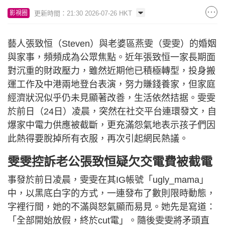
更新時間：21:30 2026-07-26 HKT
影視圈
藝人張致恒（Steven）與老婆區燕雯（雯雯）的婚姻
與家事，頻頻成為公眾焦點。近年張致恒一家長期面
對沉重的財政壓力，雖然近期他已積極轉型，投身搬
運工作及中港兩地登台表演，努力賺錢養家，但家庭
經濟狀況似乎仍未見顯著改善，生活依然拮据。雯雯
於前日（24日）凌晨，突然在社交平台連環發文，自
爆家中電力供應被截斷，更充滿怨氣地表示孩子們因
此熱得要脫掉所有衣服，再次引起網民熱議。
雯雯控訴老公張致恒疑欠交電費被截電
事發於前日凌晨，雯雯在其IG帳號「ugly_mama」
中，以黑底白字的方式，一連發布了數則限時動態，
字裡行間，她的不滿與怒氣顯而易見。她先是寫道：
「全部開始放假，終於cut電」。隨後雯雯將矛頭直