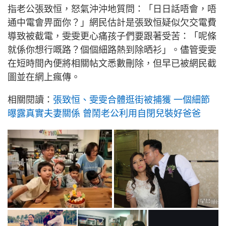
指老公張致恒，怒氣沖沖地質問：「日日話唔會，唔
通中電會畀面你？」網民估計是張致恒疑似欠交電費
導致被截電，雯雯更心痛孩子們要跟著受苦：「呢條
就係你想行嘅路？個個細路熱到除晒衫」。儘管雯雯
在短時間內便將相關帖文悉數刪除，但早已被網民截
圖並在網上瘋傳。
相關閱讀：
張致恒、雯雯合體逛街被捕獲 一個細節
曝露真實夫妻關係 曾鬧老公利用自閉兒裝好爸爸