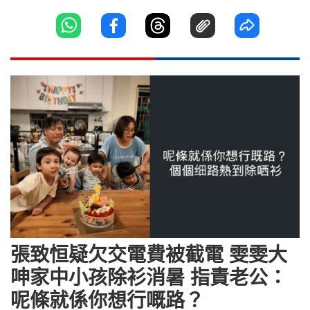
張致恒疑欠交電費被截電 雯雯大
呻家中小孩除衫消暑 指責老公：
呢條就係你想行嘅路？