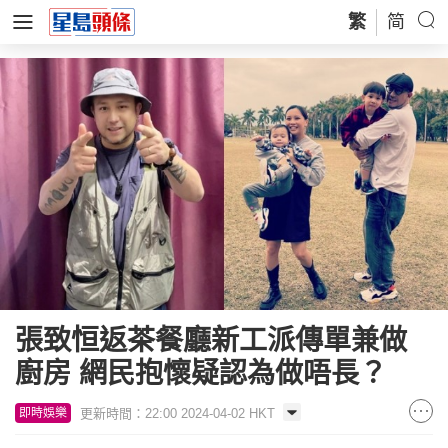
繁
简
張致恒返茶餐廳新工派傳單兼做
廚房 網民抱懷疑認為做唔長？
更新時間：22:00 2024-04-02 HKT
即時娛樂