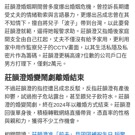
莊韻澄婚姻期間曾多度爆出婚姻危機，曾控訴長期遭
受丈夫的情緒勒索與言語暴力，更爆出呂成忠曾在其
不知情下，擅自將兒子「波子」帶到台灣，以此要脅
莊韻澄就範，逼得她報警求助。莊韻澄又指婚後家庭
開支全由自己扛起，丈夫不僅沒有給予家用，更利用
家中用作監察兒子的CCTV畫面，以其生活私隱及私
密片作為籌碼。莊韻澄更稱高達7位數的公司戶口在
男方打理下，僅剩2萬元。
莊韻澄婚變鬧劇離婚結束
不過莊韻澄的指控遭呂成忠反駁，反指莊韻澄有產後
抑鬱，試過抱子危站露台，甚至餵兒子飲符水。莊韻
澄的婚變鬧劇，終在2024年以離婚方式結束。莊韻澄
回復單身後，積極轉戰網絡直播帶貨，憑直率的性格
與親和力，獲得不少工作機會。
相關閱讀：
莊韻澄准「前夫」見囝囝補祝生日 短聚