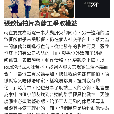
+24
張致恒拍片為傭工爭取權益
就在雯雯為斷電一事大動肝火的同時，另一邊廂的張
致恒卻似乎未受影響，仍在個人社交平台上，落力為
一間僱傭公司進行宣傳。從他發布的影片可見，張致
恒穿上印有公司標誌的T恤，與幾位外籍傭工姐姐一
起跳舞，表情誇張，動作滑稽。他更親身上陣，以
Rap的形式大吐苦水，歌詞內容與其現實生活不謀而
合：「最低工資又話要加，睇住我荷包都有啲怕，唔
係孤寒又唔係唔顧家，樣樣嘢都貴，捱到我有啲
化。」影片中，他也分享了聘請工人的心得，坦言要
為家中四個小朋友找到合適的幫手極具挑戰性，更強
調僱主必須調整心態，給予工人足夠的休息和尊重，
盡顯其充滿同理心的一面，但網民只是紛紛勸他快點