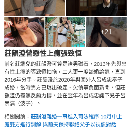
+21
莊韻澄曾戀性上癮張致恒
前名莊端兒的莊韻澄可算是渣男磁石，2013年先與患
有性上癮的張致恒拍拖，二人更一度談婚論嫁，直到
2016年分手。莊韻澄於2020年與圈外人呂成忠奉子
成婚，當時男方已爆出破產、欠債等負面新聞，但莊
韻澄仍義無反顧力撐，並在翌年為呂成忠誕下兒子呂
崇滈（波子）。
相關閱讀：
莊韻澄離婚一事進入司法程序 10月中上
庭雙方進行調解 與前夫保持聯絡父子以視像對話