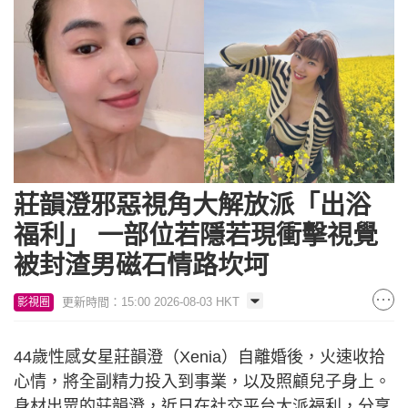
莊韻澄邪惡視角大解放派「出浴
福利」 一部位若隱若現衝擊視覺
被封渣男磁石情路坎坷
更新時間：15:00 2026-08-03 HKT
影視圈
44歲性感女星莊韻澄（Xenia）自離婚後，火速收拾
心情，將全副精力投入到事業，以及照顧兒子身上。
身材出眾的莊韻澄，近日在社交平台大派福利，分享