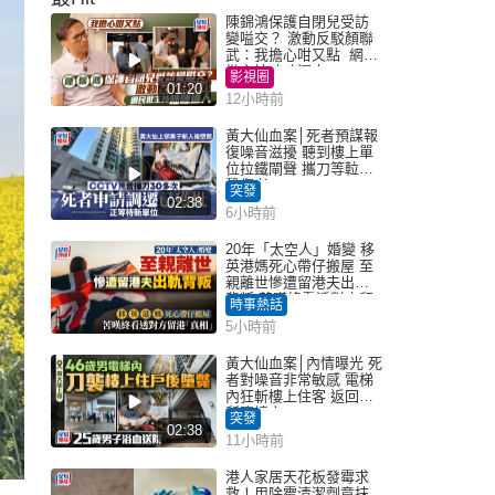
陳錦鴻保護自閉兒受訪
變嗌交？ 激動反駁顏聯
武：我擔心咁又點 網民
批主持咄咄逼人
影視圈
01:20
12小時前
黃大仙血案│死者預謀報
復噪音滋擾 聽到樓上單
位拉鐵閘聲 攜刀等𨋢伏
擊傷者
突發
02:38
6小時前
20年「太空人」婚變 移
英港媽死心帶仔搬屋 至
親離世慘遭留港夫出軌
背叛 苦嘆終看透對方留
時事熱話
港「真相」｜Juicy叮
5小時前
黃大仙血案│內情曝光 死
者對噪音非常敏感 電梯
內狂斬樓上住客 返回住
所墮樓亡
突發
02:38
11小時前
港人家居天花板發霉求
救！用除霉清潔劑竟抹