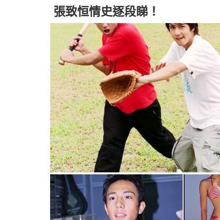
張致恒情史逐段睇！