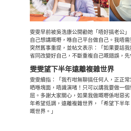
雯雯早前被吳浩康公開勸她「唔好搞老公」
自己想講嘅嘢，喺自己平台做自己。我唔需
突然舊事重提，並帖文表示：「如果要話我
省同改變好自己，不斷重複自己嘅錯誤，先
雯雯望下半年遠離複雜世界
雯雯續指：「我冇咁無聊搞任何人，正正常
晒喺塊面，唔識演啫！只可以講我要做一個
屈。多謝大家關心，如果我做嘅嘢係咁惡劣
年希望低調，遠離複雜世界，「希望下半年
嘅世界。」