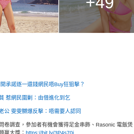
+49
開承諾逐一還錢網民唔Buy狂狙擊？
貧 惹網民圍剿：由借進化到乞
老公 雯雯嬲爆反擊：唔需要人認同
卷調查，參加者有機會獲得足金串飾、Rasonic 電飯煲
題贏大獎：
https://bit.ly/3P4s70j