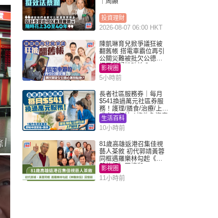
｜周顯
投資理財
2026-08-07 06:00 HKT
陳凱琳育兒掀爭議狂被
翻舊帳 搭電車霸位再引
公關災難被批欠公德心
網民質疑扮貼地？
影視圈
5小時前
長者社區服務券｜每月
$541換過萬元社區券服
務！護理/膳食/治療/上門
或中心任揀 1條件免資產
生活百科
審查（附申請資格及教
10小時前
學）
81歲高雄返港召集佳視
藝人茶敘 初代郭靖黃蓉
同框遇羅樂林勾起《神
鵰俠侶》回憶殺
影視圈
11小時前