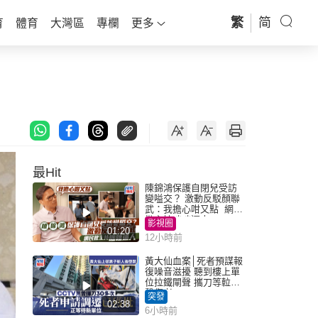
繁
简
育
體育
大灣區
專欄
更多
最Hit
陳錦鴻保護自閉兒受訪
變嗌交？ 激動反駁顏聯
武：我擔心咁又點 網民
批主持咄咄逼人
影視圈
01:20
12小時前
黃大仙血案│死者預謀報
復噪音滋擾 聽到樓上單
位拉鐵閘聲 攜刀等𨋢伏
擊傷者
突發
02:38
6小時前