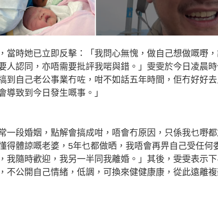
，當時她已立即反擊：「我問心無愧，做自己想做嘅嘢，
要人認同，亦唔需要批評我啱與錯。」雯雯於今日凌晨時
搞到自己老公事業冇咗，咁不如話五年時間，佢冇好好去
會導致到今日發生嘅事。」
常一段婚姻，點解會搞成咁，唔會冇原因，只係我乜嘢都
懂得體諒嘅老婆，5年乜都做晒，我唔會再畀自己受任何
，我隨時歡迎，我另一半同我離婚。」其後，雯雯表示下
，不公開自己情緒，低調，可換來健健康康，從此遠離複