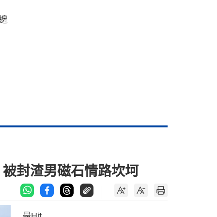
邊
 被封渣男磁石情路坎坷
最Hit