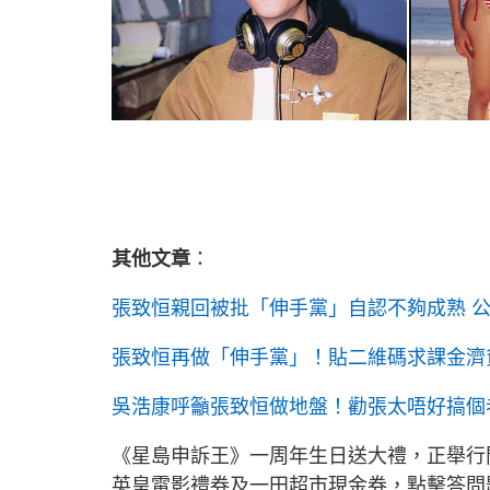
其他文章
：
張致恒親回被批「伸手黨」自認不夠成熟 公
張致恒再做「伸手黨」！貼二維碼求課金濟
吳浩康呼籲張致恒做地盤！勸張太唔好搞個
《星島申訴王》一周年生日送大禮，正舉行問
英皇電影禮券及一田超市現金券，點擊答問