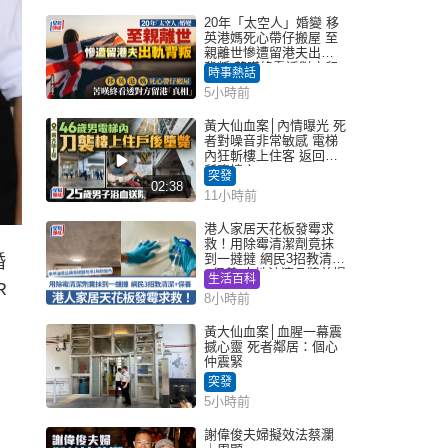
20年「太空人」婚變 移
英港媽死心帶仔搬屋 至
親離世慘遭留港夫出軌
背叛 苦嘆終看透對方留
時事熱話
港「真相」｜Juicy叮
5小時前
黃大仙血案│內情曝光 死
者對噪音非常敏感 電梯
內狂斬樓上住客 返回住
所墮樓亡
突發
02:38
11小時前
港人家居天花板發霉求
救！用除霉清潔劑竟抹
到一撻撻 網民3招教清潔
婚
+保養 本地油漆品牌曾提
生活百科
R
醒勿用1物防變色
8小時前
黃大仙血案│血腥一幕震
撼心靈 死者鄰居：個心
仲震緊
突發
5小時前
謝偉俊夫婦擬效法蔡瀾