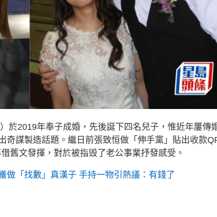
雯雯）於2019年奉子成婚，先後誕下四名兒子，惟近年屢傳
出奇謀製造話題。繼日前張致恒做「伸手黨」貼出收款Q
又再借舊文發揮，對於被指毁了老公事業抒發感受。
獲做「找數」真漢子 手持一物引熱議：有錢了