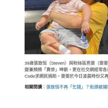
39歲張致恒（Steven）與粉絲區燕雯（
變兼頻頻「賣慘」呻窮，更在社交網經常各
Code求網民捐助，雯雯於今日凌晨時份
相關閱讀
：
張致恒不再「乞錢」？街頭被捕