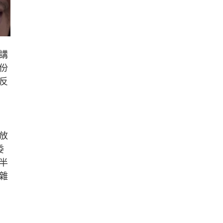
講
份
反
放
委
半
雜