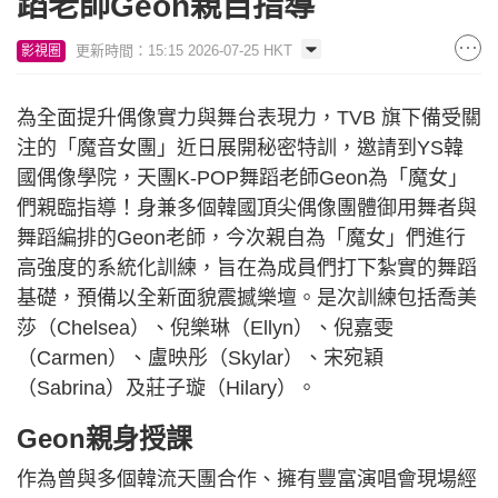
蹈老師Geon親自指導
更新時間：15:15 2026-07-25 HKT
影視圈
為全面提升偶像實力與舞台表現力，TVB 旗下備受關
注的「魔音女團」近日展開秘密特訓，邀請到YS韓
國偶像學院，天團K-POP舞蹈老師Geon為「魔女」
們親臨指導！身兼多個韓國頂尖偶像團體御用舞者與
舞蹈編排的Geon老師，今次親自為「魔女」們進行
高強度的系統化訓練，旨在為成員們打下紮實的舞蹈
基礎，預備以全新面貌震撼樂壇。是次訓練包括喬美
莎（Chelsea）、倪樂琳（Ellyn）、倪嘉雯
（Carmen）、盧映彤（Skylar）、宋宛穎
（Sabrina）及莊子璇（Hilary）。
Geon親身授課
作為曾與多個韓流天團合作、擁有豐富演唱會現場經