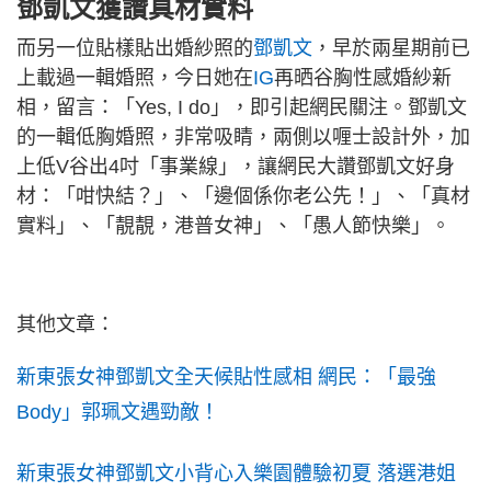
鄧凱文獲讚真材實料
而另一位貼樣貼出婚紗照的
鄧凱文
，早於兩星期前已
上載過一輯婚照，今日她在
IG
再晒谷胸性感婚紗新
相，留言：「Yes, I do」，即引起網民關注。鄧凱文
的一輯低胸婚照，非常吸睛，兩側以喱士設計外，加
上低V谷出4吋「事業線」，讓網民大讚鄧凱文好身
材：「咁快結？」、「邊個係你老公先！」、「真材
實料」、「靚靚，港普女神」、「愚人節快樂」。
其他文章：
新東張女神鄧凱文全天候貼性感相 網民：「最強
Body」郭珮文遇勁敵！
新東張女神鄧凱文小背心入樂園體驗初夏 落選港姐