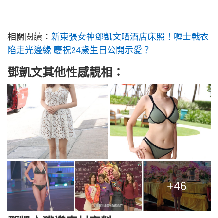
相關閱讀：
新東張女神鄧凱文晒酒店床照！喱士戰衣
陷走光邊緣 慶祝24歲生日公開示愛？
鄧凱文其他性感靚相：
+46