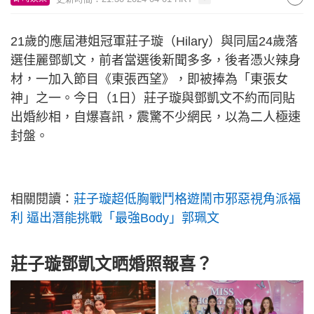
21歲的應屆港姐冠軍莊子璇（Hilary）與同屆24歲落
選佳麗鄧凱文，前者當選後新聞多多，後者憑火辣身
材，一加入節目《東張西望》，即被捧為「東張女
神」之一。今日（1日）莊子璇與鄧凱文不約而同貼
出婚紗相，自爆喜訊，震驚不少網民，以為二人極速
封盤。
相關閱讀：
莊子璇超低胸戰鬥格遊鬧市邪惡視角派福
利 逼出潛能挑戰「最強Body」郭珮文
莊子璇鄧凱文晒婚照報喜？