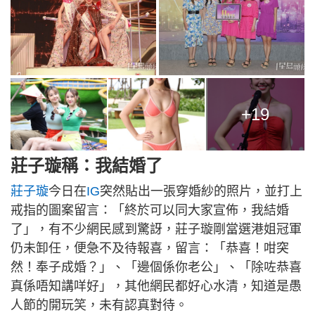
+19
莊子璇稱：我結婚了
莊子璇
今日在
IG
突然貼出一張穿婚紗的照片，並打上
戒指的圖案留言：「終於可以同大家宣佈，我結婚
了」，有不少網民感到驚訝，莊子璇剛當選港姐冠軍
仍未卸任，便急不及待報喜，留言：「恭喜！咁突
然！奉子成婚？」、「邊個係你老公」、「除咗恭喜
真係唔知講咩好」，其他網民都好心水清，知道是愚
人節的開玩笑，未有認真對待。