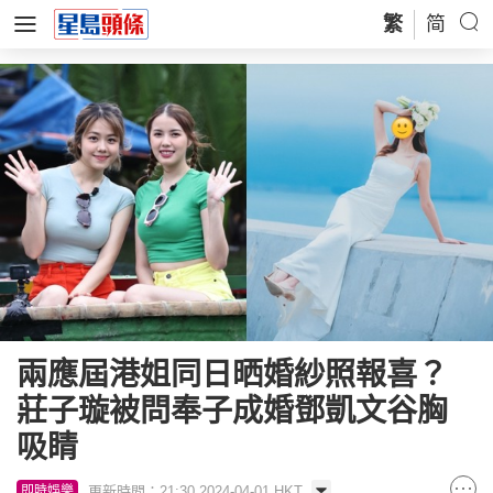
繁
简
兩應屆港姐同日晒婚紗照報喜？
莊子璇被問奉子成婚鄧凱文谷胸
吸睛
更新時間：21:30 2024-04-01 HKT
即時娛樂