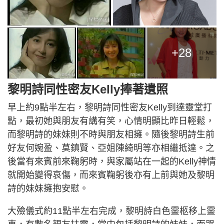
+28
黎明詩同性密友Kelly捧著遺照
早上約9點半左右，黎明詩同性密友Kelly到達靈堂打
點，最初她與朋友有講有笑，心情明顯比昨日輕鬆，
而黎明詩的妹妹則不時與朋友相擁。隨後黎明詩生前
好友何婉盈、莫鎮賢、亞姐陳綺明等亦相繼抵達。之
後當有來賓前來鞠躬時，與家屬站在一起的Kelly神情
就開始變得哀傷，而來賓鞠躬後亦有上前與她及黎明
詩的妹妹擁抱安慰。
大殮儀式約11點半左右完成，黎明詩白色靈柩移上靈