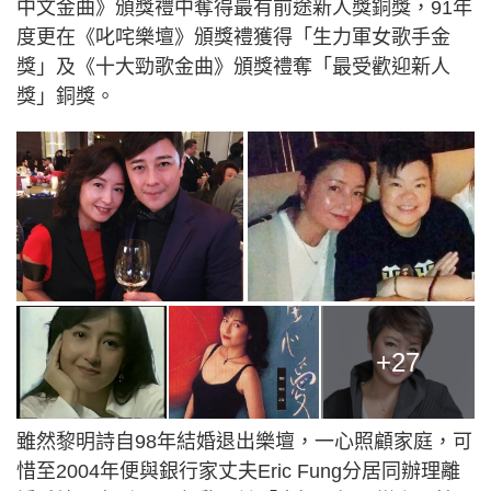
中文金曲》頒獎禮中奪得最有前途新人獎銅獎，91年
度更在《叱咤樂壇》頒獎禮獲得「生力軍女歌手金
獎」及《十大勁歌金曲》頒獎禮奪「最受歡迎新人
獎」銅獎。
+27
雖然黎明詩自98年結婚退出樂壇，一心照顧家庭，可
惜至2004年便與銀行家丈夫Eric Fung分居同辦理離