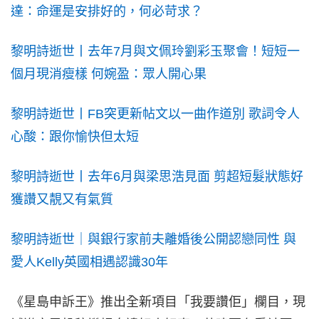
達：命運是安排好的，何必苛求？
黎明詩逝世丨去年7月與文佩玲劉彩玉聚會！短短一
個月現消瘦樣 何婉盈：眾人開心果
黎明詩逝世丨FB突更新帖文以一曲作道別 歌詞令人
心酸：跟你愉快但太短
黎明詩逝世丨去年6月與梁思浩見面 剪超短髮狀態好
獲讚又靚又有氣質
黎明詩逝世｜與銀行家前夫離婚後公開認戀同性 與
愛人Kelly英國相遇認識30年
《星島申訴王》推出全新項目「我要讚佢」欄目，現