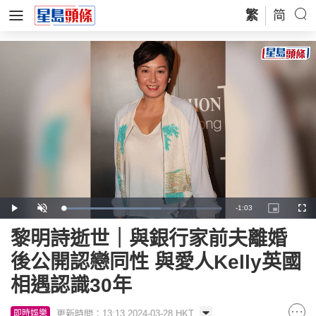
繁
简
Remaining
-
1:03
Loaded
:
Play
Unmute
Picture-
Full
61.83%
in-
Picture
Time
黎明詩逝世｜與銀行家前夫離婚
後公開認戀同性 與愛人Kelly英國
相遇認識30年
更新時間：13:13 2024-03-28 HKT
即時娛樂