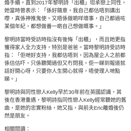
婚手續。直到2017年黎明詩「出櫃」坦承戀上同性，
她當時曾表示：「係好隨意，我自己都估唔到講出
嚟，真係神推鬼使。又唔係做啲咩壞事，自己都過咗
某個年紀，都想做番一啲自己想做嘅事。」
黎明詩當時受訪時指沒有後悔「出櫃」，而且她更指
獲得家人全力支持，特別是爸爸。當時黎明詩受訪時
指：「佢哋好支持，我都估唔到，因為屋企人之前都
係估估吓，只係聽聞過但又冇問我，佢一睇到報道就
話好開心呀，只要你人生開心就得，唔使理人哋點
睇。」
黎明詩與同性戀人Kelly早於30年前在英國認識，其
後在香港重遇，黎明詩指同性戀人Kelly經常聽她的舊
曲，是她的忠實粉絲，她又指，與前夫Eric離婚後仍
然是朋友。
相關閱讀：