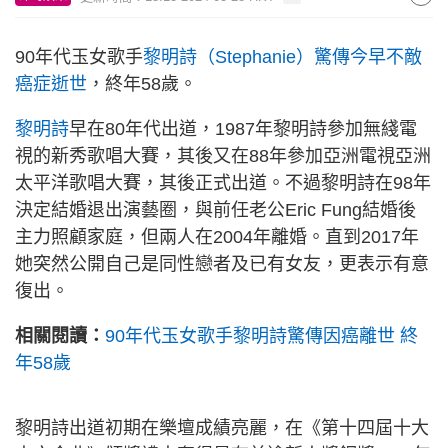
90年代玉女歌手
黎明詩（Stephanie）驚傳今早不敵
癌症逝世
，終年58歲。
黎明詩
早在80年代出道，1987年黎明詩參加無綫電
視的新秀歌唱大賽，其後又在88年參加亞洲電視亞洲
太平洋歌唱大賽，其後正式出道。不過黎明詩在98年
決定結婚退出演藝圈，與前任老公Eric Fung結婚後
主力照顧家庭，但兩人在2004年離婚。直到2017年
她突然公開自己是同性戀者及已有女友，更表示有意
復出。
相關閱讀：
90年代玉女歌手黎明詩驚傳因癌離世 終
年58歲
黎明詩出道初期在樂壇成績亮麗，在《第十四屆十大