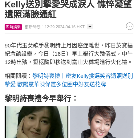
Kelly送別摯愛哭成淚人 憔悴凝望
遺照滿臉通紅
更新時間：12:29 2024-04-16 HKT
即時娛樂
90年代玉女歌手黎明詩上月因癌症離世，昨日於寶褔
紀念館設靈，今日（16日）早上舉行大殮儀式，中午
12時出殯，靈柩隨即移送到富山火葬場進行火化禮。
相關閱讀：
黎明詩喪禮丨密友Kelly挑選笑容遺照送別
摯愛 歐陽震華陳偉霆多位圈中好友送花牌
黎明詩喪禮今早舉行：