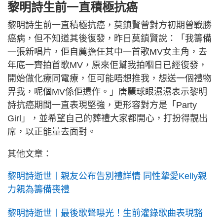
黎明詩生前一直積極抗癌
黎明詩生前一直積極抗癌，莫鎮賢曾對方初期曾戰勝
癌病，但不知道其後復發，昨日莫鎮賢說：「我籌備
一張新唱片，佢自薦擔任其中一首歌MV女主角，去
年底一齊拍首歌MV，原來佢幫我拍嗰日已經復發，
開始做化療同電療，佢可能唔想推我，想送一個禮物
畀我，呢個MV係佢遺作。」唐麗球眼濕濕表示黎明
詩抗癌期間一直表現堅強，更形容對方是「Party
Girl」，並希望自己的葬禮大家都開心，打扮得靚出
席，以正能量去面對。
其他文章：
黎明詩逝世丨親友公布告別禮詳情 同性摯愛Kelly親
力親為籌備喪禮
黎明詩逝世丨最後歌聲曝光！生前灌錄歌曲表現豁