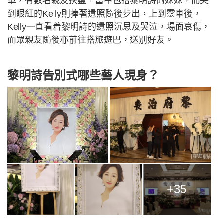
車，有數名親友扶靈，當中包括黎明詩的妹妹，而哭
到眼紅的Kelly則捧著遺照隨後步出，上到靈車後，
Kelly一直看着黎明詩的遺照沉思及哭泣，場面哀傷，
而眾親友隨後亦前往搭旅遊巴，送別好友。
黎明詩告別式哪些藝人現身？
+35