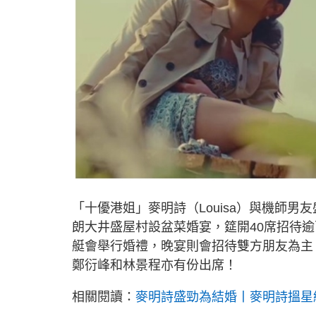
「十優港姐」麥明詩（Louisa）與機師男友
朗大井盛屋村設盆菜婚宴，筵開40席招待逾
艇會舉行婚禮，晚宴則會招待雙方朋友為主
鄭衍峰和林景程亦有份出席！
相關閱讀：
麥明詩盛勁為結婚丨麥明詩搵星