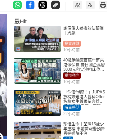
最Hit
謝偉俊夫婦擬效法蔡瀾
｜周顯
投資理財
10小時前
40歲港漂棄百萬年薪來
港做保險 昔日國企高層
3800元租尖沙咀床位｜
租盤Million
樓市動向
10小時前
「你個frd廢！」JUPAS
放榜炫耀港大醫科Offer
名校女生囂張留言惹眾
怒 醫學院澄清：宣稱
時事熱話
「40.5分獲錄取」不符事
22小時前
實｜Juicy叮
珍惜生命｜荃灣15歲少
年墮樓 事前曾報警預告
昏迷送院不治