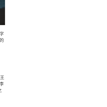
字
的
妻王
李
之