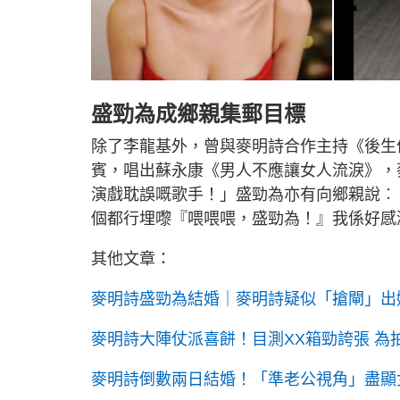
盛勁為成鄉親集郵目標
除了李龍基外，曾與麥明詩合作主持《後生
賓，唱出蘇永康《男人不應讓女人流淚》，
演戲耽誤嘅歌手！」盛勁為亦有向鄉親說︰
個都行埋嚟『喂喂喂，盛勁為！』我係好感
其他文章：
麥明詩盛勁為結婚｜麥明詩疑似「搶閘」出
麥明詩大陣仗派喜餅！目測XX箱勁誇張 為
麥明詩倒數兩日結婚！「準老公視角」盡顯