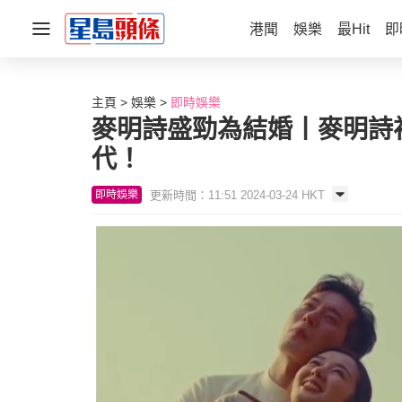
港聞
娛樂
最Hit
即
主頁
娛樂
即時娛樂
麥明詩盛勁為結婚丨麥明詩
代！
更新時間：11:51 2024-03-24 HKT
即時娛樂