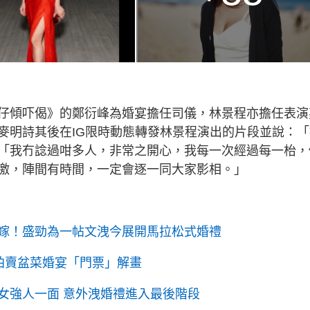
仔傾吓偈》的鄭衍峰為婚宴擔任司儀，林景程亦擔任表演
麥明詩其後在IG限時動態轉發林景程演出的片段並說：「
「我冇諗過咁多人，非常之開心，我每一次經過每一枱，
激，陣間有時間，一定會逐一同大家影相。」
嫁！盛勁為一帖文洩今展開馬拉松式婚禮
拍賣盆菜婚宴「門票」解畫
女強人一面 意外洩婚禮進入最後階段