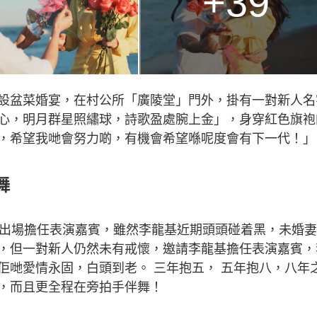
+39
設盆菜婚宴，在村公所「廣陵堂」門外，掛有一對新人名
心，明月群星照繡球，詩歌盈處腕上金」，身穿紅色旗袍
，希望我哋會努力啲，有機會希望喺呢度會有下一代！」
舞
基出場擔任表演嘉賓，雖然李龍基近期頭頭碰着黑，未婚
，但一對新人仍然未有戒懷，邀請李龍基擔任表演嘉賓，
佢哋愛情永固，白頭到老。 三年抱五， 五年抱八，八年
，而且更全程在旁拍手伴舞！