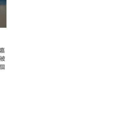
嘉
被
個