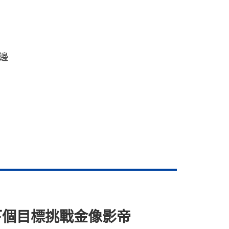
邊
下個目標挑戰金像影帝