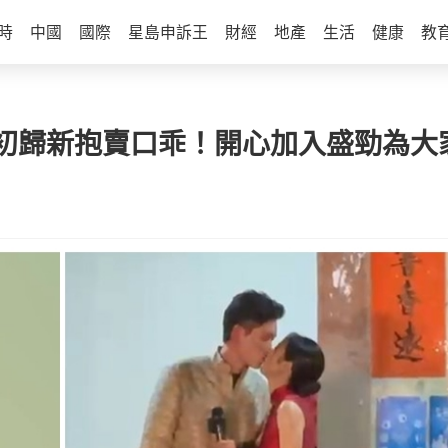
時
中國
國際
星島申訴王
財經
地產
生活
健康
教
初歸新抱賣口乖！開心加入盛勁為大