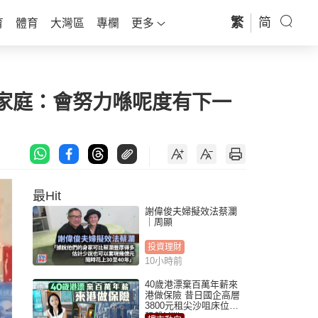
繁
简
育
體育
大灣區
專欄
更多
家庭：會努力喺呢度有下一
最Hit
謝偉俊夫婦擬效法蔡瀾
｜周顯
投資理財
10小時前
40歲港漂棄百萬年薪來
港做保險 昔日國企高層
3800元租尖沙咀床位｜
租盤Million