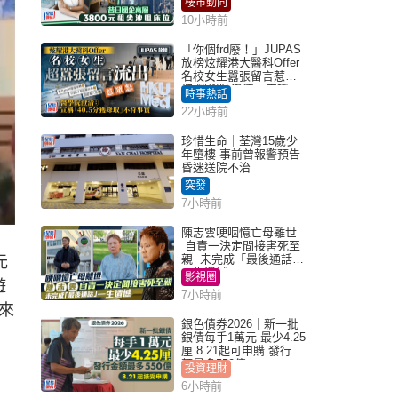
樓市動向
10小時前
「你個frd廢！」JUPAS
放榜炫耀港大醫科Offer
名校女生囂張留言惹眾
怒 醫學院澄清：宣稱
時事熱話
「40.5分獲錄取」不符事
22小時前
實｜Juicy叮
珍惜生命｜荃灣15歲少
年墮樓 事前曾報警預告
昏迷送院不治
突發
7小時前
陳志雲哽咽憶亡母離世
自責一決定間接害死至
親 未完成「最後通話」
元
一生遺憾
影視圈
遊
7小時前
來
銀色債券2026｜新一批
銀債每手1萬元 最少4.25
厘 8.21起可申購 發行金
額最多550億
投資理財
6小時前