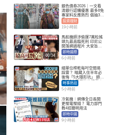
銀色債券2026｜一文看
清銀行認購優惠 最多8免
專家料反應熱烈 倡抽30
手
投資理財
19小時前
馬航機師涉偷運7萬粒搖
頭丸最高臨死刑 印尼公
開落網過程片 大安旨意
豈料敗露
即時國際
00:34
6小時前
細單位榨乾每吋空間易
踩雷？ 暗藏入住半年必
後悔「5大隱形坑」 師傅
傳授6字家居裝修錦囊｜
時事熱話
Juicy叮
5小時前
冷氣機︱網傳全日長開
更慳電慳錢？ 電力部門
教4招聰明用法
即時中國
9小時前