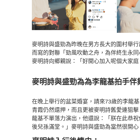
麥明詩與盛勁為昨晚在男方長大的圍村舉行
而寫的對聯「勁風吹動之舟，為伴終生永同
麥明詩向鄉親說：「好開心加入呢個大家庭
麥明詩與盛勁為為李龍基拍手伴
在晚上舉行的盆菜婚宴，請來73歲的李龍
青霞仍然還押，而且更被麥明詩舊愛連狙擊
龍基不單落力演出，他還說：「朕在此恭祝
後兒孫滿堂。」麥明詩與盛勁為當然很開心