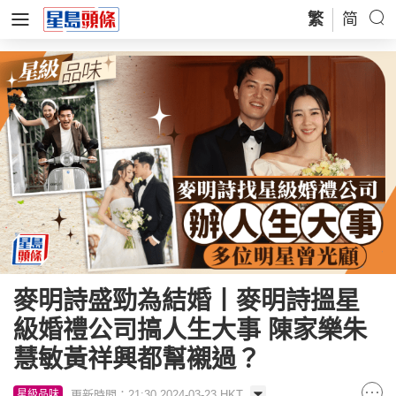
繁
简
麥明詩盛勁為結婚丨麥明詩搵星
級婚禮公司搞人生大事 陳家樂朱
慧敏黃祥興都幫襯過？
更新時間：21:30 2024-03-23 HKT
星級品味