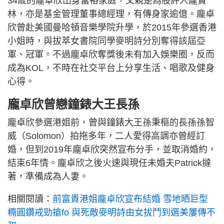
34歲的龐卓欣出身富裕家庭，父親是為股評人龐寶
林，亦是基金管理董事總經理，有傳身家逾億。龐卓
欣曾赴美國曼哈頓音樂學院升學，於2015年參選香港
小姐時，與拔萃女書院同學麥明詩分別奪得該屆亞
軍、冠軍。不過龐卓欣奪獎後未有加入娛樂圈，反而
成為KOL，不時在社交平台上分享生活、唱歌及健身
心得。
龐卓欣曾戀鐘錶大王長孫
龐卓欣參選港姐前，曾與鐘錶大王孫秉樞的長孫孫智
威（Solomon）拍拖多年，二人愛得高調亦曾經訂
婚，但到2019年龐卓欣突然宣布分手，並取消婚約，
結束6年情。龐卓欣之後火速與現任未婚夫Patrick撻
著，準備成為人妻。
相關閱讀：
前富貴港姐龐卓欣宣布結婚 雪地晒巨型
橢圓鑽戒勁搶fo 與死敵麥明詩由女拔鬥到選美屢傳不