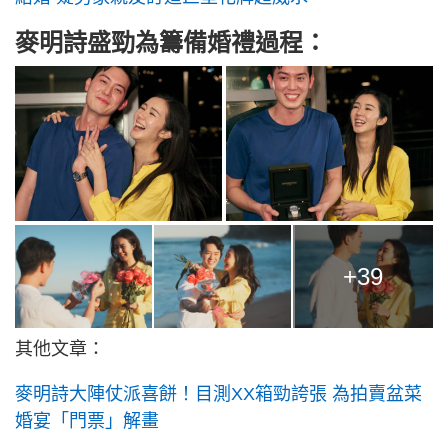
麥明詩盛勁為籌備婚禮過程：
+39
其他文章：
麥明詩大陣仗派喜餅！目測XX箱勁誇張 為拍賣盆菜
婚宴「門票」解畫