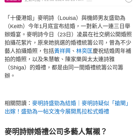
「十優港姐」麥明詩（Louisa）與機師男友盛勁為
（Keith）今年1月底宣布結婚，一對新人一連三日舉
辦婚宴。麥明詩今日（23日）凌晨在社交網公開婚照
拍攝花絮片，原來她挑選的婚禮統籌公司，曾為不少
藝人拍攝婚照，包括
黃祥興
、
林奕匡
慶祝結婚周年補
拍的婚照，以及朱慧敏、陳家樂與太太連詩雅
（Shiga）的婚禮，都是由同一間婚禮統籌公司籌
辦。
相關閱讀：
麥明詩盛勁為結婚｜麥明詩疑似「搶閘」
出嫁！盛勁為一帖文洩今展開馬拉松式婚禮
麥明詩辦婚禮公司多藝人幫襯？