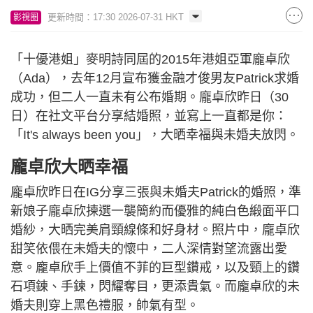
更新時間：17:30 2026-07-31 HKT
影視圈
「十優港姐」麥明詩同屆的2015年港姐亞軍龐卓欣
（Ada），去年12月宣布獲金融才俊男友Patrick求婚
成功，但二人一直未有公布婚期。龐卓欣昨日（30
日）在社文平台分享結婚照，並寫上一直都是你：
「It's always been you」，大晒幸福與未婚夫放閃。
龐卓欣大晒幸福
龐卓欣昨日在IG分享三張與未婚夫Patrick的婚照，準
新娘子龐卓欣揀選一襲簡約而優雅的純白色緞面平口
婚紗，大晒完美肩頸線條和好身材。照片中，龐卓欣
甜笑依偎在未婚夫的懷中，二人深情對望流露出愛
意。龐卓欣手上價值不菲的巨型鑽戒，以及頸上的鑽
石項鍊、手鍊，閃耀奪目，更添貴氣。而龐卓欣的未
婚夫則穿上黑色禮服，帥氣有型。