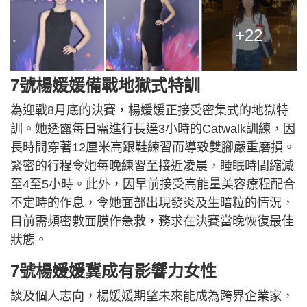
+22
7號楊媛媛備戰地獄式特訓
為迎戰8月底的決賽，楊媛媛正接受密集式的地獄特
訓。她透露每日需進行長達3小時的Catwalk訓練，因
長時間穿著12厘米高跟鞋練習而導致雙腳嚴重磨損。
緊密的行程令她每晚練習至接近凌晨，睡眠時間縮減
至4至5小時。此外，因早前接受高能量美容療程配合
不定時的作息，令她面部出現發炎及生暗粒的情況，
目前需頻密敷面膜作急救，務求在決賽當晚恢復最佳
狀態。
7號楊媛媛冀成有影響力女性
談及個人志向，楊媛媛期望未來能成為跨界企業家，