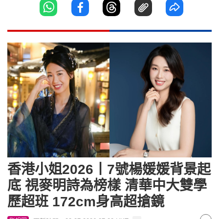
香港小姐2026丨7號楊媛媛背景起
底 視麥明詩為榜樣 清華中大雙學
歷超班 172cm身高超搶鏡