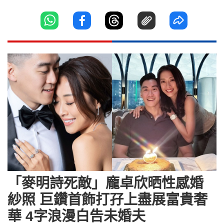
「麥明詩死敵」龐卓欣晒性感婚
紗照 巨鑽首飾打孖上盡展富貴奢
華 4字浪漫白告未婚夫