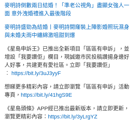
麥明詩倒數兩日結婚！「準老公視角」盡顯女強人一
面 意外洩婚禮進入最後階段
麥明詩盛勁為結婚丨麥明詩開窿裝上陣影婚照玩濕身
與未婚夫雨中纏綿激咀甜到爆
《星島申訴王》已推出全新項目「區區有申訴」，並
增設「我要讚佢」欄目，現誠邀市民投稿讚揚身邊好
人好事，共建更有愛社區。立即「我要讚佢」
︰
https://bit.ly/3uJ3yyF
想睇更多精彩內容，請立即瀏覽「區區有申訴」活動
專頁，
https://bit.ly/41hgS9E
《星島頭條》APP經已推出最新版本，請立即更新，
瀏覽更精彩內容：
https://bit.ly/3yLrgYZ