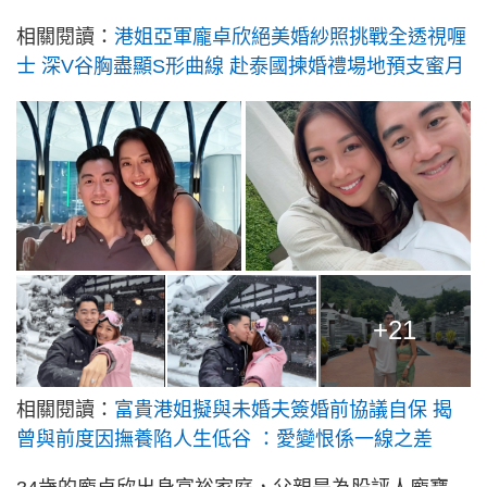
相關閱讀：
港姐亞軍龐卓欣絕美婚紗照挑戰全透視喱
士 深V谷胸盡顯S形曲線 赴泰國揀婚禮場地預支蜜月
+21
相關閱讀：
富貴港姐擬與未婚夫簽婚前協議自保 揭
曾與前度因撫養陷人生低谷 ：愛變恨係一線之差