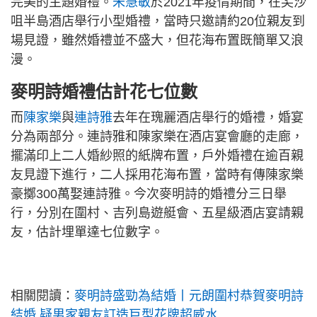
完美的主題婚禮。
朱慧敏
於2021年疫情期間，在尖沙
咀半島酒店舉行小型婚禮，當時只邀請約20位親友到
場見證，雖然婚禮並不盛大，但花海布置既簡單又浪
漫。
麥明詩婚禮估計花七位數
而
陳家樂
與
連詩雅
去年在瑰麗酒店舉行的婚禮，婚宴
分為兩部分。連詩雅和陳家樂在酒店宴會廳的走廊，
擺滿印上二人婚紗照的紙牌布置，戶外婚禮在逾百親
友見證下進行，二人採用花海布置，當時有傳陳家樂
豪擲300萬娶連詩雅。今次麥明詩的婚禮分三日舉
行，分別在圍村、吉列島遊艇會、五星級酒店宴請親
友，估計埋單達七位數字。
相關閱讀：
麥明詩盛勁為結婚丨元朗圍村恭賀麥明詩
結婚 疑男家親友訂造巨型花牌超威水