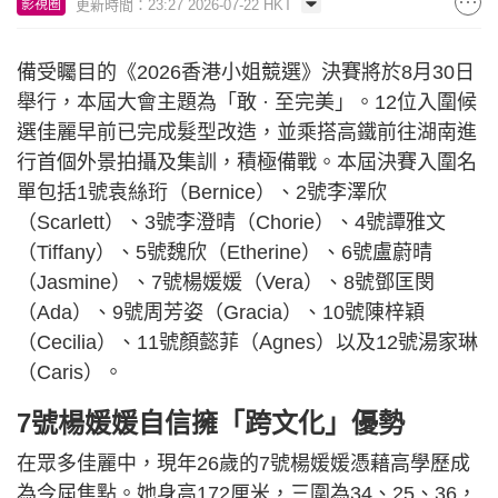
更新時間：23:27 2026-07-22 HKT
影視圈
備受矚目的《2026香港小姐競選》決賽將於8月30日
舉行，本屆大會主題為「敢 · 至完美」。12位入圍候
選佳麗早前已完成髮型改造，並乘搭高鐵前往湖南進
行首個外景拍攝及集訓，積極備戰。本屆決賽入圍名
單包括1號袁絲珩（Bernice）、2號李澤欣
（Scarlett）、3號李澄晴（Chorie）、4號譚雅文
（Tiffany）、5號魏欣（Etherine）、6號盧蔚晴
（Jasmine）、7號楊媛媛（Vera）、8號鄧匡閔
（Ada）、9號周芳姿（Gracia）、10號陳梓穎
（Cecilia）、11號顏懿菲（Agnes）以及12號湯家琳
（Caris）。
7號楊媛媛自信擁「跨文化」優勢
在眾多佳麗中，現年26歲的7號楊媛媛憑藉高學歷成
為今屆焦點。她身高172厘米，三圍為34、25、36，