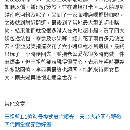
如願以償，辧理好簽證，並在邊境打卡。兩人隨即到
越南吃河粉及粽子，又到了一家咖啡店喝榴槤咖啡，
之後就到附近閒逛，最後到了當地最大型的超市購
物。結果他們就像很多港人在內地超市般，買了四大
袋包括法包、零食及水果等，總共花了兩百多元便回
去。李亞男笑指這次花了六小時車程才到邊境，最終
只玩了一小時便回去，並指老公愛花很多時間做一件
麻煩事，但王祖藍卻表現得很開心，表示年輕時要製
造多點回憶，李亞男最終也認同，指將來待兩女長
大，兩夫婦再慢慢走遍全世界。
其他文章：
王祖藍1.1億海景複式豪宅曝光！天台大花園有韆鞦
四代同堂過節勁好餸