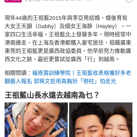
現年44歲的王祖藍2015年與李亞男結婚，婚後育有
大女王天韻（Gabby）及細女王海靜（Hayley），一
家四口生活幸福。王祖藍北上發展多年，現時經常中
港兩邊走，在上海及香港都購入豪宅居住，祖籍廣東
東莞的王祖藍更是廣西政協委員，他早前努力推動廣
西文化之餘，最近更嘗試從廣西「行」到越南。
相關閱讀：
福祿壽訓練學院丨王祖藍收表格獲好多老
翻藝人報名 郭珮文拒用真胸扮「戀柱」怕走光
王祖藍山長水遠去越南為乜？