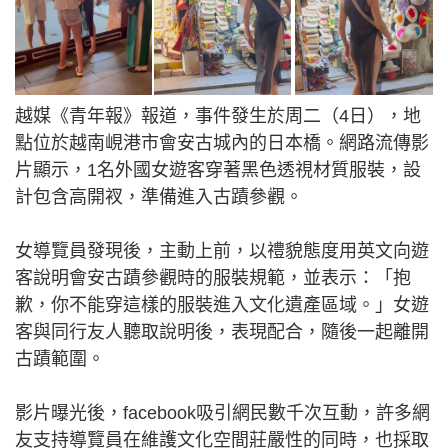
越媒《青年報》報道，事件發生於周二（4日），地
點位於越南峴港市會安古城內的日本橋。網路流傳影
片顯示，1名外國女遊客穿著黑色透視材質服裝，設
計包含高開衩，準備進入古蹟參觀。
女導覽員發現後，主動上前，以禮貌態度用英文向遊
客說明會安古蹟參觀時的服裝規範，並表示：「抱
歉，你不能穿這樣的服裝進入文化遺產區域。」女遊
客與同行友人聽取說明後，表現配合，隨後一起離開
古蹟範圍。
影片曝光後，facebook吸引網民數千次互動，許多網
友支持導覽員在維護文化空間莊嚴性的同時，也採取