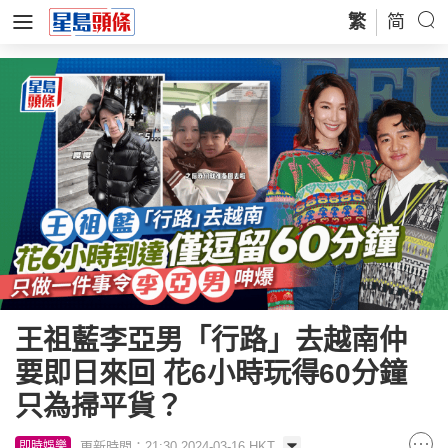
繁
简
王祖藍李亞男「行路」去越南仲
要即日來回 花6小時玩得60分鐘
只為掃平貨？
更新時間：21:30 2024-03-16 HKT
即時娛樂