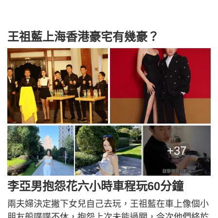
王祖藍上海香港豪宅有幾豪？
+37
李亞男抱怨花六小時車程玩60分鐘
兩夫婦決定撇下女兒自己去玩，王祖藍在車上像個小
朋友般喋喋不休，抱怨上次未能過關，今次他們終於