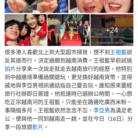
+24
很多港人喜歡北上到大型超市掃貨，想不到
王祖藍
卻
反其道而行，決定過關到越南消費。王祖藍早前試過
拍片
分享來一次說走就走去越南旅行的經歷，他特別
到中越邊境準備過關遊玩，更兌換好越南貨幣，並得
戚地與李亞男視訊通話指自己要去玩。誰知原來要經
旅行社辦即日簽證，他抵達時已過辦公時間，一心想
吃正宗越南河的王祖藍，只能坐在路邊吃廣西米粉。
事隔個多月，王祖藍依然念念不忘，
李亞男
為滿足老
公，便與他一同到越南走一趟，並在今日（16日）分
享一段旅遊
影片
。