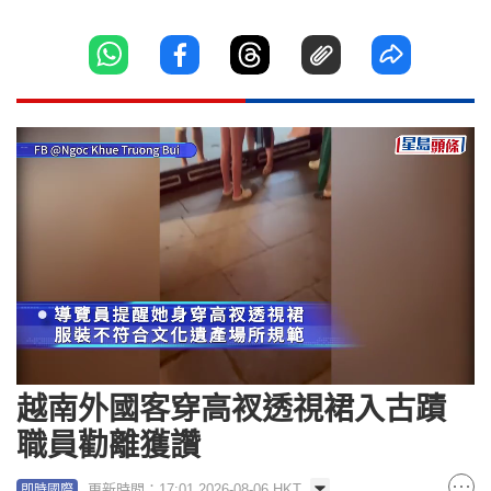
Loaded
:
Unmute
100.00%
越南外國客穿高衩透視裙入古蹟
職員勸離獲讚
更新時間：17:01 2026-08-06 HKT
即時國際