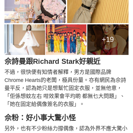
+19
佘詩曼跟Richard Stark好親近
不過，很快便有知情者解釋，男方是國際品牌
Chrome Hearts的老闆，極具份量。亦有網民為佘詩
曼平反，認為她只是想幫忙固定衣服，並無他意，
「佢係想蚊左右 咁效果會平均啲 都無乜大問題」、
「她在固定給偶像簽名的衣服」。
佘粉：好小事大驚小怪
另外，也有不少粉絲力撐偶像，認為外界不應大驚小