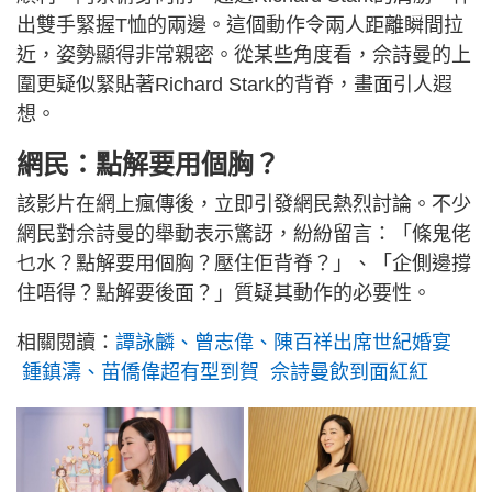
出雙手緊握T恤的兩邊。這個動作令兩人距離瞬間拉
近，姿勢顯得非常親密。從某些角度看，佘詩曼的上
圍更疑似緊貼著Richard Stark的背脊，畫面引人遐
想。
網民：點解要用個胸？
該影片在網上瘋傳後，立即引發網民熱烈討論。不少
網民對佘詩曼的舉動表示驚訝，紛紛留言：「條鬼佬
乜水？點解要用個胸？壓住佢背脊？」、「企側邊撐
住唔得？點解要後面？」質疑其動作的必要性。
相關閱讀：
譚詠麟、曾志偉、陳百祥出席世紀婚宴
鍾鎮濤、苗僑偉超有型到賀 佘詩曼飲到面紅紅