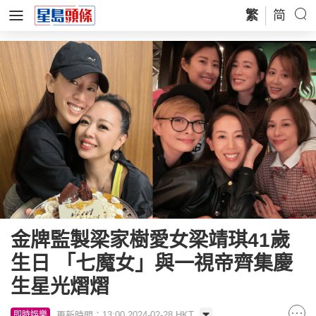
繁
简
金牌監製梁家樹愛女梁靖琪41歲
生日 「七魔女」與一視帝齊集慶
生星光熠熠
更新時間：13:00 2024-02-28 HKT
即時娛樂