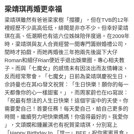
梁靖琪再婚更幸福
梁靖琪雖然有爸爸梁家樹「撐腰」，但在TVB的12年
裡經歷不少高高低低，緋聞是非亦不少。但幸好梁靖
琪在高、低潮期也有這六位姊妹陪伴度過。在2009年
時，梁靖琪與友人合資經營一間專門籌辦婚禮公司，
閒時才拍戲。而她再婚後三年抱兩先後誕下大仔
Roman和細仔Rian便近乎退出娛樂圈，專心相夫教
子。而與「七魔女」的感情未有因淡出而友情轉淡，
反而經常聚會。「七魔女」日前為梁靖琪慶祝生日，
佘詩曼也在其IG發文祝賀：「生日快樂！願你的每一
天都像你的心一樣甜蜜。」，而周家蔚也在IG寫說：
「祝最有想法的人生日快樂！這個宇宙中的天使。你
需要愛自己！首要任務！每天愛自己，給自己更多的
時間。繼續努力吧快樂媽媽！你值得最好的。我愛你
」，文頌嫻和鍾麗淇也有祝賀梁靖琪，分別寫上
「Happy Birthday to 「世一」BEE，祝你蜜蜜覓食，