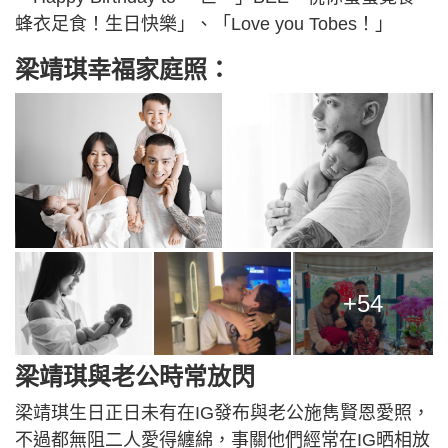
蜂衣足食！生日快樂」、「Love you Tobes！」
梁靖琪幸福家庭照：
+54
梁靖琪與老公時常放閃
梁靖琪生日正日未有在IG發布與老公施雋賢恩愛照，
不過都無阻二人愛得纏綿，事關他們經常在IG晒相放