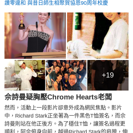
讚零違和 與昔日師生相聚賀協恩90周年校慶
+19
佘詩曼疑胸壓Chrome Hearts老闆
然而，活動上一段影片卻意外成為網民焦點。影片
中，Richard Stark正坐著為一件黑色T恤簽名，而佘
詩曼則站在他正後方。為了穩住T恤，讓簽名過程更
順利，阿佘俯身向前，越過Richard Stark的肩膀，伸