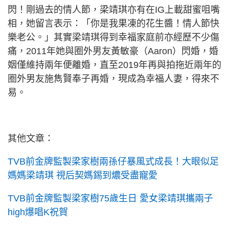
閃！剛過去的情人節，梁靖琪亦有在IG上載甜蜜咀嘴
相，她留言表示：「你是我果凍的花生醬！情人節快
樂老公。」其實梁靖琪得到幸福家庭前亦經歷不少傷
痛，2011年她與圈外男友黃敏豪（Aaron）閃婚，婚
姻僅維持兩年便離婚，直至2019年再與拍拖近兩年的
圈外男友施雋賢奉子再婚，現成為幸福人妻，得來不
易。
其他文章：
TVB前金牌監製梁家樹兩孫仔暴風式成長！大眼似足
媽媽梁靖琪 視后契媽錫到燶受盡寵愛
TVB前金牌監製梁家樹75歲生日 愛女梁靖琪攜兩子
high爆唱K祝賀