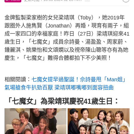
金牌監製梁家樹的女兒梁靖琪（Toby），她2019年
跟圈外人施雋賢（Jonathan）再婚，現育有兩子，組
成一家四口的幸福家庭！昨日（27日）梁靖琪迎來41
歲生日，「七魔女」成員佘詩曼、湯盈盈、周家蔚、
鍾麗淇、姚樂怡和文頌嫻以及視帝陳山聰等亦有為她
慶生，「七魔女」難得合體都拍下不少美照！
相關閱讀：
七魔女提早過聖誕！佘詩曼甩「Man姐」
氣場搶食牛扒勁百厭 梁靖琪嘟嘴嘟到面容扭曲
「七魔女」為梁靖琪慶祝41歲生日：