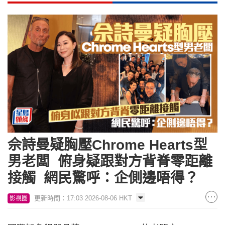
佘詩曼疑胸壓Chrome Hearts型
男老闆 俯身疑跟對方背脊零距離
接觸 網民驚呼：企側邊唔得？
更新時間：17:03 2026-08-06 HKT
影視圈