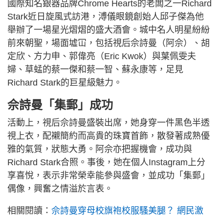
國際知名銀器品牌Chrome Hearts的老闆之一Richard
Stark近日旋風式訪港，溥儀眼鏡創始人邱子傑為他
舉辦了一場星光熠熠的盛大酒會。城中名人明星紛紛
前來朝聖，場面墟冚，包括視后佘詩曼（阿佘）、胡
定欣、方力申、郭偉亮（Eric Kwok）與葉佩雯夫
婦、草蜢的蔡一傑和蔡一智、蘇永康等，足見
Richard Stark的巨星級魅力。
佘詩曼「集郵」成功
活動上，視后佘詩曼盛裝出席，她身穿一件黑色半透
視上衣，配襯簡約而高貴的珠寶首飾，散發著成熟優
雅的氣質，狀態大勇。阿佘亦把握機會，成功與
Richard Stark合照。事後，她在個人Instagram上分
享喜悅，表示非常榮幸能參與盛會，並成功「集郵」
偶像，興奮之情溢於言表。
相關閱讀：
佘詩曼穿母校旗袍校服騷美腿？ 網民激