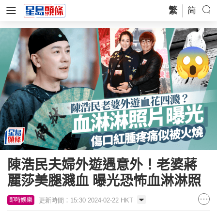
繁
简
陳浩民夫婦外遊遇意外！老婆蔣
麗莎美腿濺血 曝光恐怖血淋淋照
更新時間：15:30 2024-02-22 HKT
即時娛樂