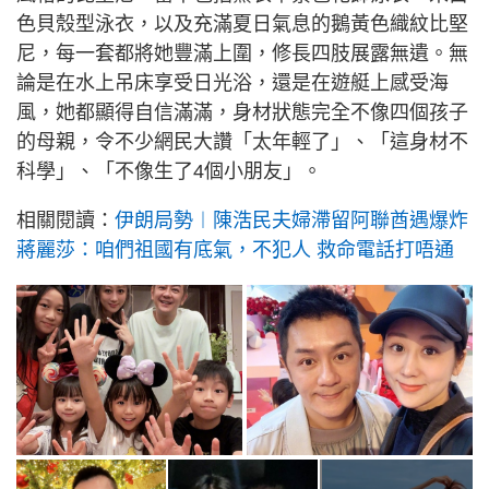
色貝殼型泳衣，以及充滿夏日氣息的鵝黃色織紋比堅
尼，每一套都將她豐滿上圍，修長四肢展露無遺。無
論是在水上吊床享受日光浴，還是在遊艇上感受海
風，她都顯得自信滿滿，身材狀態完全不像四個孩子
的母親，令不少網民大讚「太年輕了」、「這身材不
科學」、「不像生了4個小朋友」。
相關閱讀：
伊朗局勢︱陳浩民夫婦滯留阿聯酋遇爆炸
蔣麗莎：咱們祖國有底氣，不犯人 救命電話打唔通