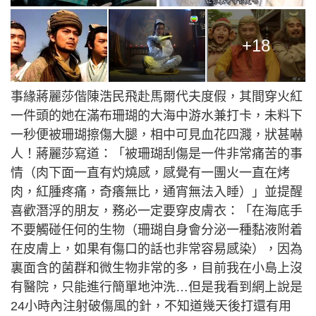
+18
事緣蔣麗莎偕陳浩民飛赴馬爾代夫度假，其間穿火紅
一件頭的她在滿布珊瑚的大海中游水兼打卡，未料下
一秒便被珊瑚擦傷大腿，相中可見血花四濺，狀甚嚇
人！蔣麗莎寫道：「被珊瑚刮傷是一件非常痛苦的事
情（肉下面一直有灼燒感，感覺有一團火一直在烤
肉，紅腫疼痛，奇癢無比，通宵無法入睡）」並提醒
喜歡潛浮的朋友，務必一定要穿皮膚衣：「在海底手
不要觸碰任何的生物（珊瑚自身會分泌一種黏液附着
在皮膚上，如果有傷口的話也非常容易感染），因為
裏面含的菌群和微生物非常的多，目前我在小島上沒
有醫院，只能進行簡單地沖洗…但是我看到網上說是
24小時內注射破傷風的針，不知道幾天後打還有用