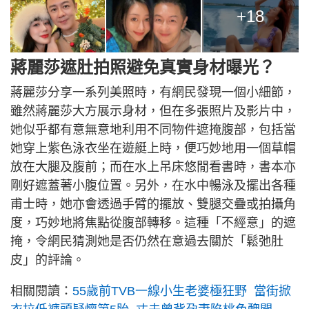
+18
蔣麗莎遮肚拍照避免真實身材曝光？
蔣麗莎分享一系列美照時，有網民發現一個小細節，
雖然蔣麗莎大方展示身材，但在多張照片及影片中，
她似乎都有意無意地利用不同物件遮掩腹部，包括當
她穿上紫色泳衣坐在遊艇上時，便巧妙地用一個草帽
放在大腿及腹前；而在水上吊床悠閒看書時，書本亦
剛好遮蓋著小腹位置。另外，在水中暢泳及擺出各種
甫士時，她亦會透過手臂的擺放、雙腿交疊或拍攝角
度，巧妙地將焦點從腹部轉移。這種「不經意」的遮
掩，令網民猜測她是否仍然在意過去關於「鬆弛肚
皮」的評論。
相關閱讀：
55歲前TVB一線小生老婆極狂野 當街掀