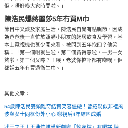
佢，唔好嘥大家時間啦。」
陳浩民爆蔣麗莎5年冇買M巾
節目中又談及家庭生活，陳浩民自覺有點脫節，因成
為爸爸後一直忙於照顧小朋友的起居飲食及學習，基
本上電視機也甚少開來看。被問到五年抱四？他笑
稱：「第一個咁就生啦，第二個貪得意啦，一男一女
夠啦，第三個又嚟？！喂，老婆你掂吓都有㗎喎，佢
都話五年冇買過衛生巾。」
其他文章：
54歲陳浩民雙頰離奇結實笑容僵硬！曾捲疑似非禮風
波與女士同框份外小心 戀視后4年結唔成婚
狀王之王丨王浩信離巢新劇變「炮灰檔」有嘢講 陳