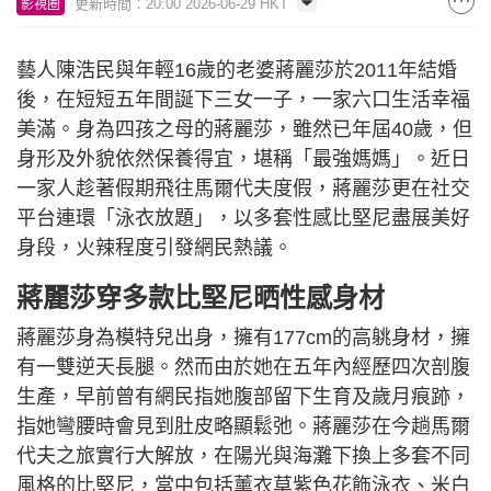
更新時間：20:00 2026-06-29 HKT
影視圈
藝人陳浩民與年輕16歲的老婆蔣麗莎於2011年結婚
後，在短短五年間誕下三女一子，一家六口生活幸福
美滿。身為四孩之母的蔣麗莎，雖然已年屆40歲，但
身形及外貌依然保養得宜，堪稱「最強媽媽」。近日
一家人趁著假期飛往馬爾代夫度假，蔣麗莎更在社交
平台連環「泳衣放題」，以多套性感比堅尼盡展美好
身段，火辣程度引發網民熱議。
蔣麗莎穿多款比堅尼晒性感身材
蔣麗莎身為模特兒出身，擁有177cm的高䠷身材，擁
有一雙逆天長腿。然而由於她在五年內經歷四次剖腹
生產，早前曾有網民指她腹部留下生育及歲月痕跡，
指她彎腰時會見到肚皮略顯鬆弛。蔣麗莎在今趟馬爾
代夫之旅實行大解放，在陽光與海灘下換上多套不同
風格的比堅尼，當中包括薰衣草紫色花飾泳衣、米白