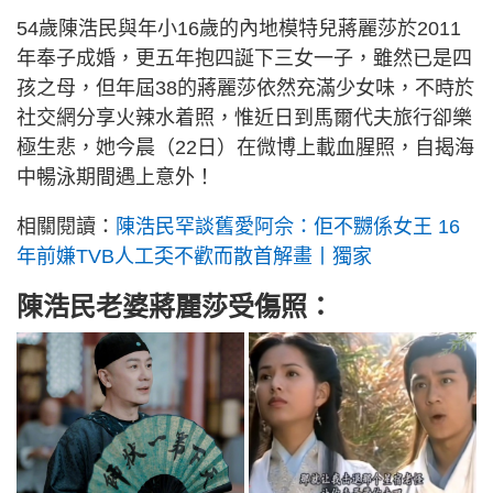
54歲陳浩民與年小16歲的內地模特兒蔣麗莎於2011
年奉子成婚，更五年抱四誕下三女一子，雖然已是四
孩之母，但年屆38的蔣麗莎依然充滿少女味，不時於
社交網分享火辣水着照，惟近日到馬爾代夫旅行卻樂
極生悲，她今晨（22日）在微博上載血腥照，自揭海
中暢泳期間遇上意外！
相關閱讀：
陳浩民罕談舊愛阿佘：佢不嬲係女王 16
年前嫌TVB人工奀不歡而散首解畫丨獨家
陳浩民老婆蔣麗莎受傷照：