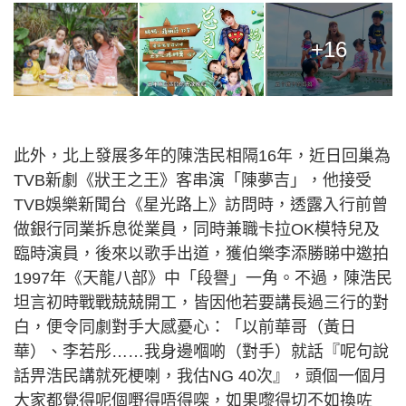
+16
此外，北上發展多年的陳浩民相隔16年，近日回巢為
TVB新劇《狀王之王》客串演「陳夢吉」，他接受
TVB娛樂新聞台《星光路上》訪問時，透露入行前曾
做銀行同業拆息從業員，同時兼職卡拉OK模特兒及
臨時演員，後來以歌手出道，獲伯樂李添勝睇中邀拍
1997年《天龍八部》中「段譽」一角。不過，陳浩民
坦言初時戰戰兢兢開工，皆因他若要講長過三行的對
白，便令同劇對手大感憂心：「以前華哥（黃日
華）、李若彤……我身邊嗰啲（對手）就話『呢句說
話畀浩民講就死梗喇，我估NG 40次』，頭個一個月
大家都覺得呢個嘢得唔得㗎，如果嚟得切不如換咗