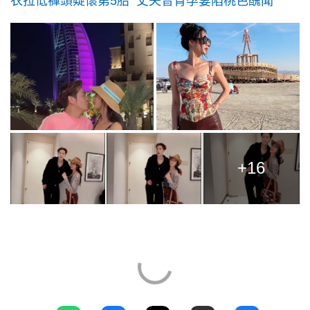
衣拉低褲頭疑懷第5胎 丈夫曾背孕妻陷桃色醜聞
+16