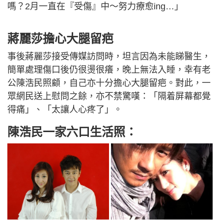
嗎？2月一直在『受傷』中～努力療愈ing…」
蔣麗莎擔心大腿留疤
事後蔣麗莎接受傳媒訪問時，坦言因為未能睇醫生，
簡單處理傷口後仍很燙很癢，晚上無法入睡，幸有老
公陳浩民照顧，自己亦十分擔心大腿留疤。對此，一
眾網民送上慰問之餘，亦不禁驚嘆：「隔着屏幕都覺
得痛」、「太讓人心疼了」。
陳浩民一家六口生活照：