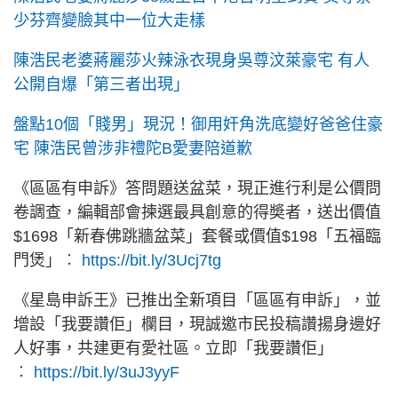
少芬齊變臉其中一位大走樣
陳浩民老婆蔣麗莎火辣泳衣現身吳尊汶萊豪宅 有人
公開自爆「第三者出現」
盤點10個「賤男」現況！御用奸角洗底變好爸爸住豪
宅 陳浩民曾涉非禮陀B愛妻陪道歉
《區區有申訴》答問題送盆菜，現正進行利是公價問
卷調查，編輯部會揀選最具創意的得奬者，送出價值
$1698「新春佛跳牆盆菜」套餐或價值$198「五福臨
門煲」︰
https://bit.ly/3Ucj7tg
《星島申訴王》已推出全新項目「區區有申訴」，並
增設「我要讚佢」欄目，現誠邀市民投稿讚揚身邊好
人好事，共建更有愛社區。立即「我要讚佢」
︰
https://bit.ly/3uJ3yyF