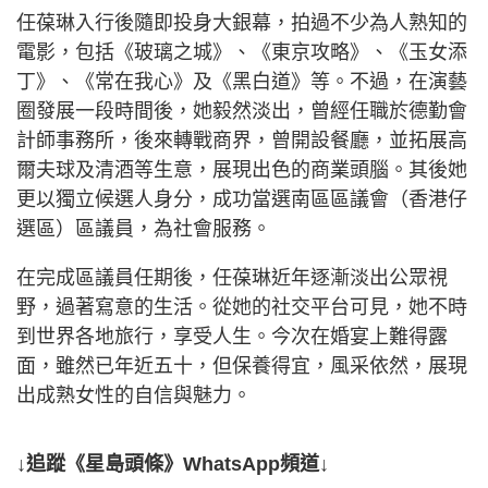
任葆琳入行後隨即投身大銀幕，拍過不少為人熟知的
電影，包括《玻璃之城》、《東京攻略》、《玉女添
丁》、《常在我心》及《黑白道》等。不過，在演藝
圈發展一段時間後，她毅然淡出，曾經任職於德勤會
計師事務所，後來轉戰商界，曾開設餐廳，並拓展高
爾夫球及清酒等生意，展現出色的商業頭腦。其後她
更以獨立候選人身分，成功當選南區區議會（香港仔
選區）區議員，為社會服務。
在完成區議員任期後，任葆琳近年逐漸淡出公眾視
野，過著寫意的生活。從她的社交平台可見，她不時
到世界各地旅行，享受人生。今次在婚宴上難得露
面，雖然已年近五十，但保養得宜，風采依然，展現
出成熟女性的自信與魅力。
↓追蹤《星島頭條》WhatsApp頻道↓