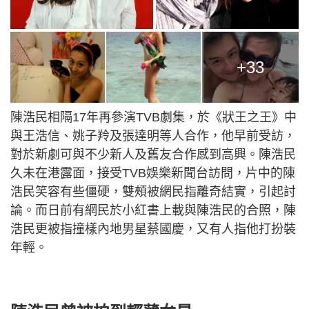
+33
陳浩民相隔17年再參演TVB劇集，於《狀王之王》中
與王浩信、姚子羚及張達明等人合作，他早前受訪，
對於新劇可與不少新人及舊友合作感到高興。陳浩民
久未在港露面，接受TVB娛樂新聞台訪問，片中的陳
浩民笑容有些僵硬，雙頰被網民指離奇結實，引起討
論。而日前有網民於小紅書上載與陳浩民的合照，陳
浩民更被指撞樣內地男星蔡國慶，又有人指他打扮裝
年輕。