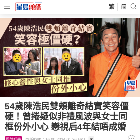
繁
简
54歲陳浩民雙頰離奇結實笑容僵
硬！曾捲疑似非禮風波與女士同
框份外小心 戀視后4年結唔成婚
更新時間：16:00 2024-01-26 HKT
即時娛樂