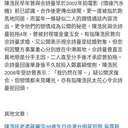
陳浩民早年曾與佘詩曼早於2002年拍電影《情緣汽水
機》前已認識，合作後更傳出緋聞，更一度被指於跑
馬地同居，而當年一條疑似二人的調情通話內容流
出，更令他們的戀情成為公開的秘密。陳浩民與佘詩
曼拍拖4年，曾被封視壇金童玉女，有指陳浩民曾向
佘詩曼求婚，又公開表示視佘詩曼是結婚對象。但奈
何因雙方事業重心分別放在中港兩地，佘詩曼曾直言
異地戀是分手主因，二人直至分手後才承認曾拍拖。
佘詩曼回復單身後不久就投入鄭嘉穎懷抱，陳浩民
2008年受訪曾表示：「我仍然在等。」疑公開求復
合，但戀情都未見曙光，亦有指陳浩民太花心令佘詩
曼拒回頭。
其他文章：
陳浩民老婆蔣麗莎38歲生日中港台明星到賀 吳尊蔡