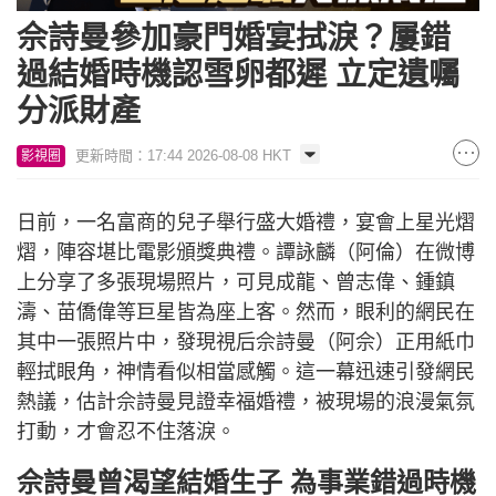
佘詩曼參加豪門婚宴拭淚？屢錯
過結婚時機認雪卵都遲 立定遺囑
分派財產
更新時間：17:44 2026-08-08 HKT
影視圈
日前，一名富商的兒子舉行盛大婚禮，宴會上星光熠
熠，陣容堪比電影頒獎典禮。譚詠麟（阿倫）在微博
上分享了多張現場照片，可見成龍、曾志偉、鍾鎮
濤、苗僑偉等巨星皆為座上客。然而，眼利的網民在
其中一張照片中，發現視后佘詩曼（阿佘）正用紙巾
輕拭眼角，神情看似相當感觸。這一幕迅速引發網民
熱議，估計佘詩曼見證幸福婚禮，被現場的浪漫氣氛
打動，才會忍不住落淚。
佘詩曼曾渴望結婚生子 為事業錯過時機