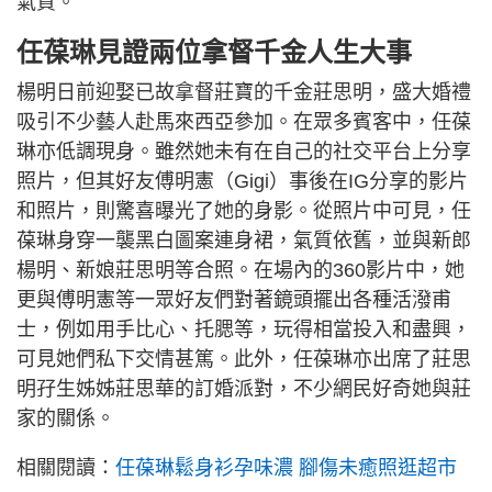
氣質。
任葆琳見證兩位拿督千金人生大事
楊明日前迎娶已故拿督莊寶的千金莊思明，盛大婚禮
吸引不少藝人赴馬來西亞參加。在眾多賓客中，任葆
琳亦低調現身。雖然她未有在自己的社交平台上分享
照片，但其好友傅明憲（Gigi）事後在IG分享的影片
和照片，則驚喜曝光了她的身影。從照片中可見，任
葆琳身穿一襲黑白圖案連身裙，氣質依舊，並與新郎
楊明、新娘莊思明等合照。在場內的360影片中，她
更與傅明憲等一眾好友們對著鏡頭擺出各種活潑甫
士，例如用手比心、托腮等，玩得相當投入和盡興，
可見她們私下交情甚篤。此外，任葆琳亦出席了莊思
明孖生姊姊莊思華的訂婚派對，不少網民好奇她與莊
家的關係。
相關閱讀：
任葆琳鬆身衫孕味濃 腳傷未癒照逛超市