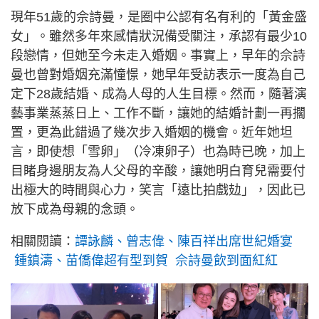
現年51歲的佘詩曼，是圈中公認有名有利的「黃金盛
女」。雖然多年來感情狀況備受關注，承認有最少10
段戀情，但她至今未走入婚姻。事實上，早年的佘詩
曼也曾對婚姻充滿憧憬，她早年受訪表示一度為自己
定下28歲結婚、成為人母的人生目標。然而，隨著演
藝事業蒸蒸日上、工作不斷，讓她的結婚計劃一再擱
置，更為此錯過了幾次步入婚姻的機會。近年她坦
言，即使想「雪卵」（冷凍卵子）也為時已晚，加上
目睹身邊朋友為人父母的辛酸，讓她明白育兒需要付
出極大的時間與心力，笑言「遠比拍戲攰」，因此已
放下成為母親的念頭。
相關閱讀：
譚詠麟、曾志偉、陳百祥出席世紀婚宴
鍾鎮濤、苗僑偉超有型到賀 佘詩曼飲到面紅紅