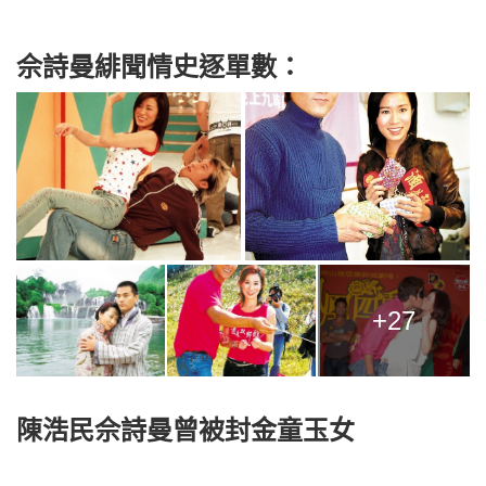
佘詩曼緋聞情史逐單數：
+27
陳浩民佘詩曼曾被封金童玉女