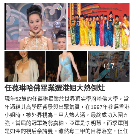
+17
任葆琳哈佛畢業選港姐大熱倒灶
現年52歲的任葆琳畢業於世界頂尖學府哈佛大學，當
年憑藉其高學歷背景與出眾氣質，在1997年參選香港
小姐時，被外界視為三甲大熱人選，最終成功入圍五
強。當屆的冠軍為翁嘉穗、亞軍是李明慧，而季軍則
是如今的視后佘詩曼。雖然奪三甲的目標落空，但任