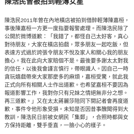
陳浩民曾被拍到輕薄女星
陳浩民2011年曾在內地橫店被拍到借醉輕薄陳嘉桓，
事後陳嘉桓一方更一度指要報警處理。而陳浩民除了
公開於微博道歉：「我錯了，都怪自己太好客，真心
對待朋友，大家在橫店拍戲，眾多朋友一起吃飯，但
表達方式過於誇張令朋友不悅及家人和關心我的朋友
擔心。我在此向大家賠個不是。最後要多謝太太對我
的信任，以後我會謹言慎行，帶眼識人。因自己一時
貪玩嬉戲帶來大家那麼多的麻煩，嘉桓受驚，就此我
正式向所有相關人士作出道歉。也希望嘉桓不要因為
報道影響工作，我對你只有兄妹之情絕無非分之想。
再三道歉。」又在太太蔣麗莎陪同下開記者會再度道
歉，事件令他形象受損。未知是否因昔事醜聞得到大
教訓，陳浩民日前被女網民「集郵」，合照時都與女
方保持距離，雙手垂直，一臉小心的樣子。