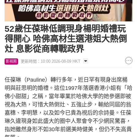
52歲任葆琳低調現身楊明婚禮玩
得開心 哈佛高材生選港姐大熱倒
灶 息影從商轉戰政界
更新時間：10:00 2026-08-09 HKT
影視圈
任葆琳（Pauline）轉行多年，近日罕有現身出席楊
明與莊思明的婚禮。這位1997年落選香港小姐有「哈
佛小甜甜」之稱，當年畢業於哈佛大學的她參選即被
視為大熱，可惜大熱倒灶、五強止步，輸給同屆的翁
嘉穗、李明慧，以及如今已貴為視后的佘詩曼。任葆
琳久違現身如此盛大的圈中人聚會令不少網民驚喜，
指她雖然身形不如30年前選美時健美，但仍不失高貴