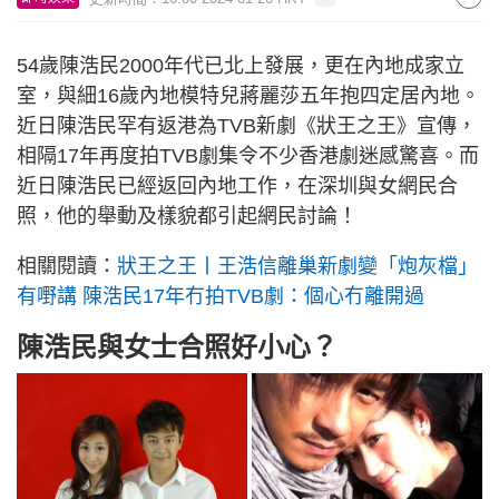
54歲陳浩民2000年代已北上發展，更在內地成家立
室，與細16歲內地模特兒蔣麗莎五年抱四定居內地。
近日陳浩民罕有返港為TVB新劇《狀王之王》宣傳，
相隔17年再度拍TVB劇集令不少香港劇迷感驚喜。而
近日陳浩民已經返回內地工作，在深圳與女網民合
照，他的舉動及樣貌都引起網民討論！
相關閱讀：
狀王之王丨王浩信離巢新劇變「炮灰檔」
有嘢講 陳浩民17年冇拍TVB劇：個心冇離開過
陳浩民與女士合照好小心？