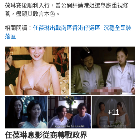
葆琳賽後順利入行，曾公開評論港姐選舉應重視修
養，盡顯其敢言本色。
相關閱讀：
任葆琳出戰南區香港仔選區 沉穩全黑裝
落區
+11
任葆琳息影從商轉戰政界