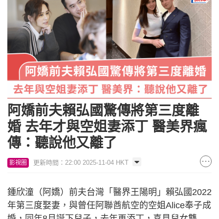
阿嬌前夫賴弘國驚傳將第三度離
婚 去年才與空姐妻添丁 醫美界瘋
傳：聽說他又離了
更新時間：22:00 2025-11-04 HKT
影視圈
鍾欣潼（阿嬌）前夫台灣「醫界王陽明」賴弘國2022
年第三度娶妻，與曾任阿聯酋航空的空姐Alice奉子成
婚，同年8月誕下兒子，去年再添丁，喜見兒女雙