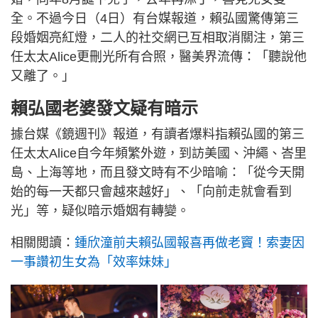
全。不過今日（4日）有台媒報道，賴弘國驚傳第三
段婚姻亮紅燈，二人的社交網已互相取消關注，第三
任太太Alice更刪光所有合照，醫美界流傳：「聽說他
又離了。」
賴弘國老婆發文疑有暗示
據台媒《鏡週刊》報道，有讀者爆料指賴弘國的第三
任太太Alice自今年頻繁外遊，到訪美國、沖繩、峇里
島、上海等地，而且發文時有不少暗喻：「從今天開
始的每一天都只會越來越好」、「向前走就會看到
光」等，疑似暗示婚姻有轉變。
相關閲讀：
鍾欣潼前夫賴弘國報喜再做老竇！索妻因
一事讚初生女為「效率妹妹」