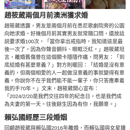
趙筱葳兩個月前澳洲獲求婚
趙筱葳透露，男友是兩個月前在悉尼歌劇院旁的公園
向她求婚，好幾個月前其實男友就常隨口問，還放話
説要求婚100次，「當你拿出戒指時，我知道這是最
後一次了，因為你聲音顫抖、眼眶泛紅。」趙筱葳坦
言，離婚舊傷曾在這個關卡隱隱作痛，問男友：「到
底結婚有甚麼意義？」對方則暖回：「結婚是沒有意
義的，但兩個相愛的人一起做沒意義的事就變得有意
義。你說你不在乎我們能不能一輩子，你只答應牽着
我的手70年。」文末，趙筱葳開心宣布：
「2024/2/20是我們交往四年的紀念日，也是我們成
為夫妻的第一天。往後餘生因為有你，我願意。」
賴弘國經歷三段婚姻
回顧趙筱葳與賴弘國2016年離婚，而賴弘國與女星鍾