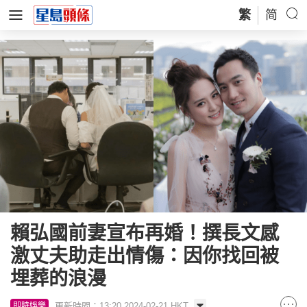
繁
简
賴弘國前妻宣布再婚！撰長文感
激丈夫助走出情傷：因你找回被
埋葬的浪漫
更新時間：13:20 2024-02-21 HKT
即時娛樂