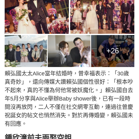
+26
賴弘國太太Alice當年結婚時，曾幸福表示：「30歲
真奇妙」，還向傳媒大讚賴弘國個性很好：「根本吵
不起來，真的不懂為何他常被妖魔化。」賴弘國自去
年5月分享與Alice舉辦Baby shower後，已有一段時
間沒再放閃，二人不僅在社交網零互動，連過往曾慶
祝誕女的帖文也悄然消失。對於再傳婚變，賴弘國未
有回應。
鍾欣潼前夫兩娶空姐