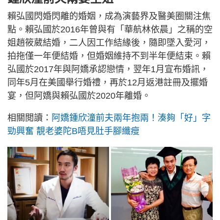
賴弘國閃婚閃離的婚姻，成為演藝界及醫美圈關注焦
點。賴弘國於2016年曾與有「華航林依晨」之稱的空
姐趙筱葳結婚，二人因工作結緣後，隨即墜入愛河，
拍拖僅一年便結婚，但婚姻維持不到半年便結束。賴
弘國於2017年與阿嬌承認戀情，翌年1月宣布婚訊，
同年5月在美國舉行婚禮，再於12月返港註冊及擺婚
宴，但阿嬌與賴弘國於2020年離婚。
相關閲讀：
阿嬌鍾欣潼前夫兩年抱兩！湊夠「好」字
勁興奮 靚老婆陀B唔見肚手腳纖瘦