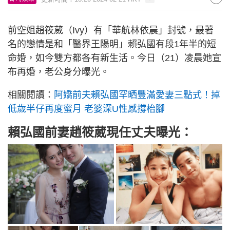
前空姐趙筱葳（Ivy）有「華航林依晨」封號，最著
名的戀情是和「醫界王陽明」賴弘國有段1年半的短
命婚，如今雙方都各有新生活。今日（21）凌晨她宣
布再婚，老公身分曝光。
相關閱讀：
阿嬌前夫賴弘國罕晒豐滿愛妻三點式！掉
低歲半仔再度蜜月 老婆深U性感撐枱腳
賴弘國前妻趙筱葳現任丈夫曝光：