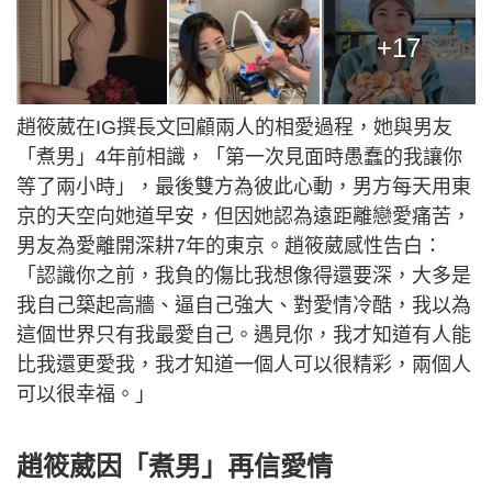
+17
趙筱葳在IG撰長文回顧兩人的相愛過程，她與男友
「煮男」4年前相識，「第一次見面時愚蠢的我讓你
等了兩小時」，最後雙方為彼此心動，男方每天用東
京的天空向她道早安，但因她認為遠距離戀愛痛苦，
男友為愛離開深耕7年的東京。趙筱葳感性告白：
「認識你之前，我負的傷比我想像得還要深，大多是
我自己築起高牆、逼自己強大、對愛情冷酷，我以為
這個世界只有我最愛自己。遇見你，我才知道有人能
比我還更愛我，我才知道一個人可以很精彩，兩個人
可以很幸福。」
趙筱葳因「煮男」再信愛情