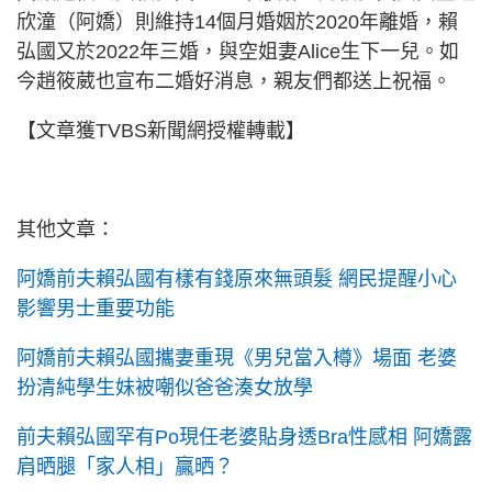
欣潼（阿嬌）則維持14個月婚姻於2020年離婚，賴
弘國又於2022年三婚，與空姐妻Alice生下一兒。如
今趙筱葳也宣布二婚好消息，親友們都送上祝福。
【文章獲TVBS新聞網授權轉載】
其他文章：
阿嬌前夫賴弘國有樣有錢原來無頭髮 網民提醒小心
影響男士重要功能
阿嬌前夫賴弘國攜妻重現《男兒當入樽》場面 老婆
扮清純學生妹被嘲似爸爸湊女放學
前夫賴弘國罕有Po現任老婆貼身透Bra性感相 阿嬌露
肩晒腿「家人相」贏晒？