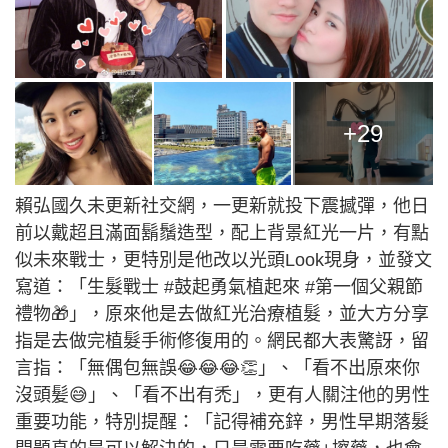
+29
賴弘國久未更新社交網，一更新就投下震撼彈，他日
前以戴超且滿面鬍鬚造型，配上背景紅光一片，有點
似未來戰士，更特別是他改以光頭Look現身，並發文
寫道：「生髮戰士 #鼓起勇氣植起來 #第一個父親節
禮物🎁」，原來他是去做紅光治療植髮，並大方分享
指是去做完植髮手術修復用的。網民都大表驚訝，留
言指：「無偶包無誤😂😂😂👏」、「看不出原來你
沒頭髪😅」、「看不出有禿」，更有人關注他的男性
重要功能，特別提醒：「記得補充鋅，男性早期落髮