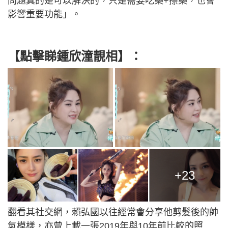
問題真的是可以解決的，只是需要吃藥+擦藥，也會
影響重要功能」。
【點擊睇鍾欣潼靚相】：
+23
翻看其社交網，賴弘國以往經常會分享他剪髮後的帥
氣模樣，亦曾上載一張2019年與10年前比較的照