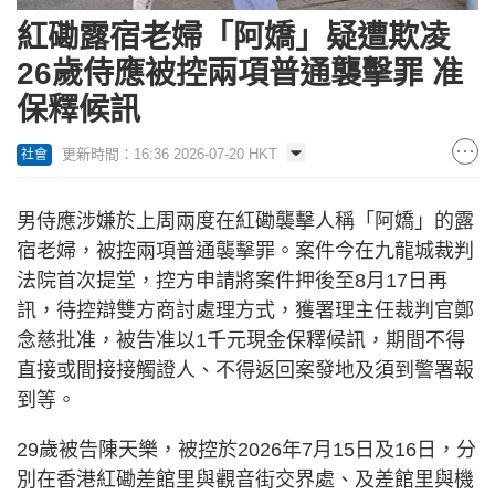
紅磡露宿老婦「阿嬌」疑遭欺凌
26歲侍應被控兩項普通襲擊罪 准
保釋候訊
更新時間：16:36 2026-07-20 HKT
社會
男侍應涉嫌於上周兩度在紅磡襲擊人稱「阿嬌」的露
宿老婦，被控兩項普通襲擊罪。案件今在九龍城裁判
法院首次提堂，控方申請將案件押後至8月17日再
訊，待控辯雙方商討處理方式，獲署理主任裁判官鄭
念慈批准，被告准以1千元現金保釋候訊，期間不得
直接或間接接觸證人、不得返回案發地及須到警署報
到等。
29歲被告陳天樂，被控於2026年7月15日及16日，分
別在香港紅磡差館里與觀音街交界處、及差館里與機