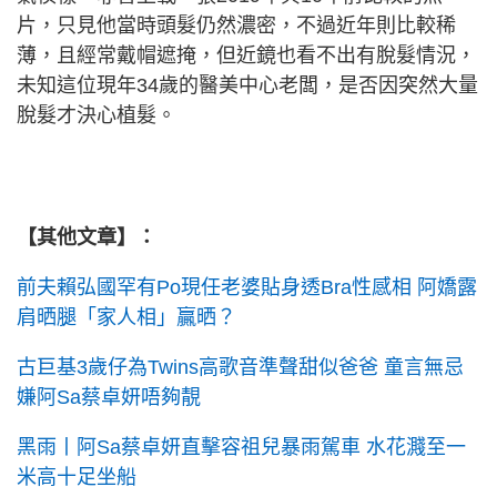
片，只見他當時頭髮仍然濃密，不過近年則比較稀
薄，且經常戴帽遮掩，但近鏡也看不出有脫髮情況，
未知這位現年34歲的醫美中心老闆，是否因突然大量
脫髮才決心植髮。
【其他文章】：
前夫賴弘國罕有Po現任老婆貼身透Bra性感相 阿嬌露
肩晒腿「家人相」贏晒？
古巨基3歲仔為Twins高歌音準聲甜似爸爸 童言無忌
嫌阿Sa蔡卓妍唔夠靚
黑雨丨阿Sa蔡卓妍直擊容祖兒暴雨駕車 水花濺至一
米高十足坐船