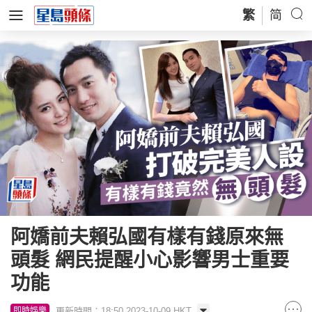
繁
简
阿嬌前夫賴弘國有樣有錢原來無
頭髮 網民提醒小心影響男士重要
功能
更新時間：18:50 2023-10-09 HKT
即時娛樂