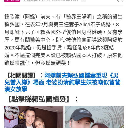
鍾欣潼（阿嬌）前夫、有「醫界王陽明」之稱的醫生
賴弘國，在去年2月與第三任妻子Alice奉子成婚，8
月即誕下兒子。賴弘國外型俊俏且身材健碩，又有學
歷，更有間醫美中心，即使被傳偷食而導致與阿嬌於
2020年離婚，仍是搶手貨，難怪能於6年內3度結
婚。不過這個完美人設已被賴弘國本人打破，原來他
雖然咁靚仔，但竟然無頭髮！
【相關閱讀
】：
阿嬌前夫賴弘國攜妻重現《男
兒當入樽》場面 老婆扮清純學生妹被嘲似爸爸
湊女放學
【點擊睇
賴弘國植髮
】：