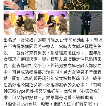
+18
出名是「女兒奴」的鄭丹瑞2017年前於活動中，曾坦
言不捨得兩個囡囡將來嫁人，當時大女鄭瑤冧爆爸爸
說：「就算將來有男友，都會繼續攬住你。」翌年細
女鄭珉向傳媒透露，與外籍男友感情穩定仲見過晒家
長，翻查鄭珉社交平台，外籍男友亦早已融入鄭家之
中，可見成功獲得鄭丹瑞認同。見大女單身多年無着
落，開始心急的鄭丹瑞前年父女檔錄影節目時，終不
忍為鄭瑤公開招女婿，鄭瑤即發表少女心事：「有時
鍾意嗰Type但性格又唔係好啱，當然有（心儀對象）
啦，但又好似好難。」語畢鄭丹瑞看不過眼頂嘴：
「佢係好Sweet嘅一粒糖，但好大粒，好難啃嘅。」