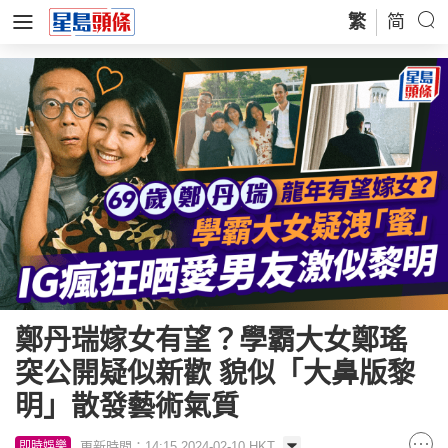
繁
简
鄭丹瑞嫁女有望？學霸大女鄭瑤
突公開疑似新歡 貌似「大鼻版黎
明」散發藝術氣質
更新時間：14:15 2024-02-10 HKT
即時娛樂