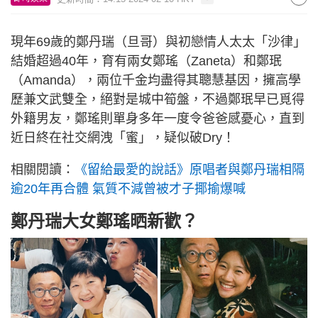
現年69歲的鄭丹瑞（旦哥）與初戀情人太太「沙律」
結婚超過40年，育有兩女鄭瑤（Zaneta）和鄭珉
（Amanda），兩位千金均盡得其聰慧基因，擁高學
歷兼文武雙全，絕對是城中筍盤，不過鄭珉早已覓得
外籍男友，鄭瑤則單身多年一度令爸爸感憂心，直到
近日終在社交網洩「蜜」，疑似破Dry！
相關閱讀：
《留給最愛的說話》原唱者與鄭丹瑞相隔
逾20年再合體 氣質不減曾被才子揶揄爆喊
鄭丹瑞大女鄭瑤晒新歡？