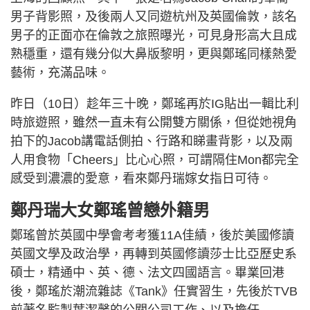
男子背影照，及後兩人又同遊杭州及英國倫敦，該名
男子的正面亦在倫敦之旅照曝光，可見身形高大且成
熟穩重，還有幾分似大鼻版黎明，更與鄭瑤同樣熱愛
藝術，充滿品味。
昨日（10日）趁年三十晚，鄭瑤再於IG貼出一輯比利
時旅遊照，雖然一直未有公開雙方關係，但從她視角
拍下的Jacob講電話側拍、行路和睇畫背影，以及兩
人用食物「Cheers」比心心照，可謂隔住Mon都完全
感受到濃濃的愛意，看來鄭丹瑞嫁女指日可待。
鄭丹瑞大女鄭瑤曾戀外籍男
鄭瑤曾於英國中學會考考獲11A佳績，後於美國修讀
英國文學及政治學，再轉到英國修讀莎士比亞歷史系
碩士，精通中、英、德、法文四國語言。畢業回港
後，鄭瑤於潮流雜誌《Tank》任實習生，先後於TVB