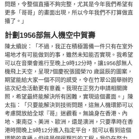
問題，令整個直播不夠完整，尤其是今年我們希望有
更多「哥哥」的畫面出現，所以今年我們不打算做直
播了。」
計劃1956部無人機空中賀壽
陳太續說：「不過，我正在積極籌備一件只有在室外
場地才有可能做到的事，雖然未知能否實現。我希望
可以在音樂會進行至晚上9時12分時，讓1956部無人
機飛上天空，呈現7個慶祝張國榮70 歲誕辰的圖案，
期望能給大家一個不同的感受，令在竹翠公園舉辦的
這次紀念活動更有意義。我現在正努力申請相關牌
照，希望最終能解決所有困難，實現這個畫面。」陳
太指：「只要能解決到技術問題，這無人機環節可以
考慮開放給全球『哥』迷觀看。無論身在香港、內
地、東南亞、美洲、歐洲，還是澳洲，只要準時在香
港時間晚上9時12分進入指定平台，就可以看到這個
環節的直播。但這是個很艱巨的工程，我仍在努力