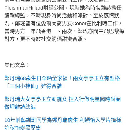
前著名監製葉潔馨的公關公司工作、以及擔任
FleishmanHillard財經公關，現時她為時裝雜誌擔任
編輯總監，不時現身時尚活動和派對。至於感情狀
況，鄭瑤曾有位愛爾蘭裔男友Conor在比利時工作，
當時男方一年飛香港一、兩次，鄭瑤亦間中飛巴黎探
對方，更不時於社交網晒甜蜜合照。
其他文章：
鄭丹瑞68歲生日罕晒全家福！兩女亭亭玉立有型格
「三個小神仙」難得合體
鄭丹瑞大女亭亭玉立勁靚女 拒入行做明星闖時尚圈
做埋雜誌總編
10年前藝訓班同學為鄭丹瑞慶生 利穎怡入學片撞樣
許秋怡變黑歷史