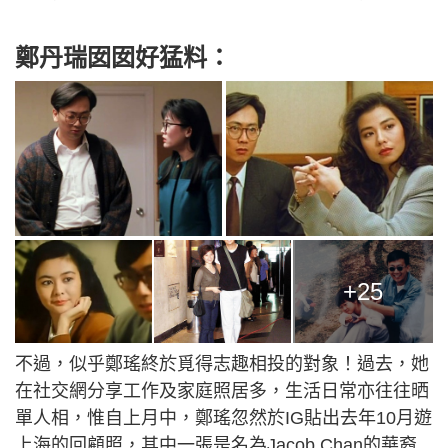
鄭丹瑞囡囡好猛料：
+25
不過，似乎鄭瑤終於覓得志趣相投的對象！過去，她
在社交網分享工作及家庭照居多，生活日常亦往往晒
單人相，惟自上月中，鄭瑤忽然於IG貼出去年10月遊
上海的回顧照，其中一張是名為Jacob Chan的華裔