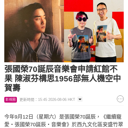
張國榮70誕辰音樂會申請紅館不
果 陳淑芬構思1956部無人機空中
賀壽
更新時間：15:45 2026-08-06 HKT
影視圈
今年9月12日（星期六）是張國榮70誕辰，《繼續寵
愛・張國榮70誕辰・音樂會》於西九文化區安盛竹翠