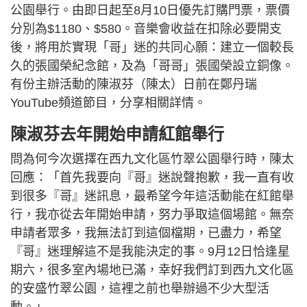
公園舉行。由即日起至8月10日優先訂購門票，票價
分別為$1180、$580。音樂會收益在扣除必要開支
後，將用於實現「哥」迷的共同心願：建立一個較長
久的張國榮紀念館，及為「哥哥」張國榮設立銅像。
有份主辦活動的陳淑芬（陳太）日前在鄭丹瑞
YouTube頻道節目，分享相關詳情。
陳淑芬去年開始申請紅館舉行
問為何今次選擇在西九文化區竹翠公園舉行時，陳太
回應：「首先我要向『哥』迷說聲抱歉，我一直有收
到很多『哥』迷訊息，最希望今年這活動能在紅館舉
行，我亦從去年開始申請，努力爭取這個場館。無奈
申請者眾多，我無法訂到這個檔期，已盡力，希望
『哥』迷理解這不是我能決定的事。9月12日恰逢星
期六，很多室內場地已滿，幸好我們訂到西九文化區
的安盛竹翠公園，這裡之前也舉辦過不少大型活