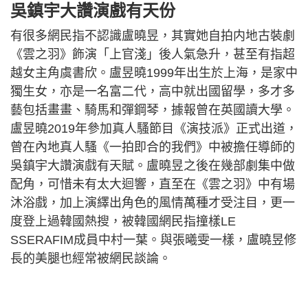
吳鎮宇大讚演戲有天份
有很多網民指不認識盧曉昱，其實她自拍内地古裝劇
《雲之羽》飾演「上官淺」後人氣急升，甚至有指超
越女主角虞書欣。盧昱曉1999年出生於上海，是家中
獨生女，亦是一名富二代，高中就出國留學，多才多
藝包括畫畫、騎馬和彈鋼琴，據報曾在英國讀大學。
盧昱曉2019年參加真人騷節目《演技派》正式出道，
曾在內地真人騷《一拍即合的我們》中被擔任導師的
吳鎮宇大讚演戲有天賦。盧曉昱之後在幾部劇集中做
配角，可惜未有太大迴響，直至在《雲之羽》中有場
沐浴戲，加上演繹出角色的風情萬種才受注目，更一
度登上過韓國熱搜，被韓國網民指撞樣LE
SSERAFIM成員中村一葉。與張曦雯一樣，盧曉昱修
長的美腿也經常被網民談論。