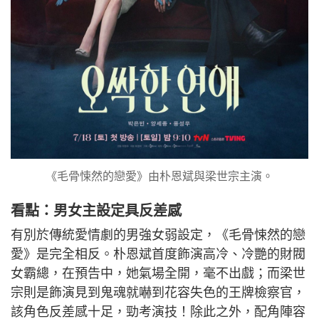
《毛骨悚然的戀愛》由朴恩斌與梁世宗主演。
看點：男女主設定具反差感
有別於傳統愛情劇的男強女弱設定，《毛骨悚然的戀
愛》是完全相反。朴恩斌首度飾演高冷、冷艷的財閥
女霸總，在預告中，她氣場全開，毫不出戲；而梁世
宗則是飾演見到鬼魂就嚇到花容失色的王牌檢察官，
該角色反差感十足，勁考演技！除此之外，配角陣容