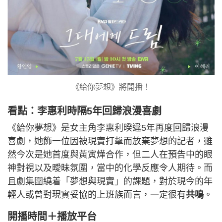
《給你夢想》將開播！
看點：李惠利時隔5年回歸浪漫喜劇
《給你夢想》是女主角李惠利暌違5年再度回歸浪漫
喜劇，她飾一位因被現實打擊而放棄夢想的記者，雖
然今次是她首度與黃寅燁合作，但二人在預告中的眼
神對視以及曖昧氛圍，當中的化學反應令人期待。而
且劇集圍繞着「夢想與現實」的課題，對於現今的年
輕人或曾對現實妥協的上班族而言，一定很有
共鳴
。
開播時間＋播放平台