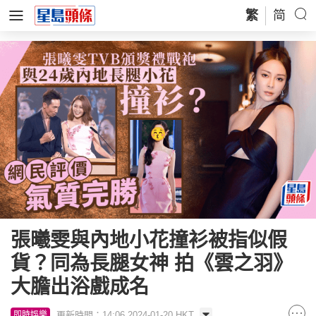
繁
简
張曦雯與內地小花撞衫被指似假
貨？同為長腿女神 拍《雲之羽》
大膽出浴戲成名
更新時間：14:06 2024-01-20 HKT
即時娛樂