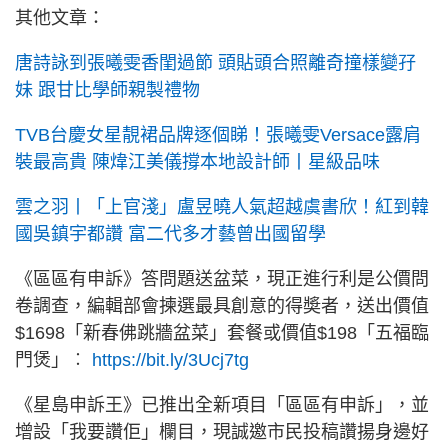
其他文章：
唐詩詠到張曦雯香閨過節 頭貼頭合照離奇撞樣變孖
妹 跟甘比學師親製禮物
TVB台慶女星靚裙品牌逐個睇！張曦雯Versace露肩
裝最高貴 陳煒江美儀撐本地設計師丨星級品味
雲之羽丨「上官淺」盧昱曉人氣超越虞書欣！紅到韓
國吳鎮宇都讚 富二代多才藝曾出國留學
《區區有申訴》答問題送盆菜，現正進行利是公價問
卷調查，編輯部會揀選最具創意的得奬者，送出價值
$1698「新春佛跳牆盆菜」套餐或價值$198「五福臨
門煲」︰
https://bit.ly/3Ucj7tg
《星島申訴王》已推出全新項目「區區有申訴」，並
增設「我要讚佢」欄目，現誠邀市民投稿讚揚身邊好