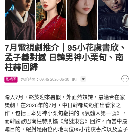
7月電視劇推介｜95小花虞書欣、
孟子義對撼 日韓男神小栗旬、南
柱赫回歸
更新時間：09:45 2026-06-30 HKT
影視圈
踏入7月，終於迎來暑假，外面熱辣辣，最適合在家
煲劇！在2026年的7月，中日韓都紛紛推出看家之
作，包括日本男神小栗旬翻拍的《氣體人第一號》，
而韓國歐巴南柱赫則攜《鬼謎東宮》回歸。而當中最
矚目的，絕對是兩位內地兩位95小花虞書欣以及孟子