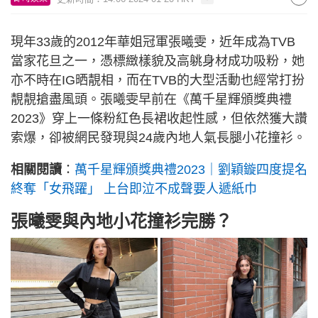
現年33歲的2012年華姐冠軍張曦雯，近年成為TVB
當家花旦之一，憑標緻樣貌及高䠷身材成功吸粉，她
亦不時在IG晒靚相，而在TVB的大型活動也經常打扮
靚靚搶盡風頭。張曦雯早前在《萬千星輝頒獎典禮
2023》穿上一條粉紅色長裙收起性感，但依然獲大讚
索爆，卻被網民發現與24歲內地人氣長腿小花撞衫。
相關閱讀
：
萬千星輝頒獎典禮2023｜劉穎鏇四度提名
終奪「女飛躍」 上台即泣不成聲要人遞紙巾
張曦雯與內地小花撞衫完勝？