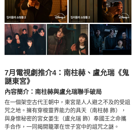
7月電視劇推介4：南柱赫、盧允瑞《鬼
謎東宮》
內容簡介：南柱赫與盧允瑞聯手破局
在一個架空古代王朝中，東宮是人人避之不及的受詛
咒之地。擁有穿梭靈界能力的具天（南柱赫 飾），
與身懷秘密的宮女姜生（盧允瑞 飾）奉國王之命攜
手合作，一同揭開籠罩在世子宮中的詛咒之謎。