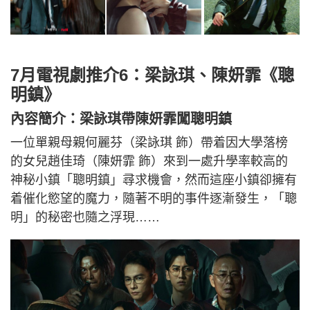
7月電視劇推介6：梁詠琪、陳妍霏《聰
明鎮》
內容簡介：梁詠琪帶
陳妍霏
闖聰明鎮
一位單親母親何麗芬（梁詠琪 飾）帶着因大學落榜
的女兒趙佳琦（陳妍霏 飾）來到一處升學率較高的
神秘小鎮「聰明鎮」尋求機會，然而這座小鎮卻擁有
着催化慾望的魔力，隨著不明的事件逐漸發生，「聰
明」的秘密也隨之浮現……