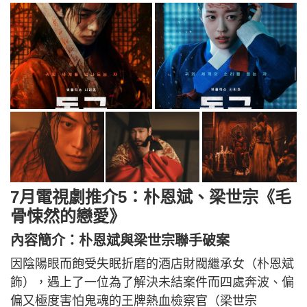
7月電視劇推介5：朴恩斌、梁世宗《毛
骨悚然的戀愛》
內容簡介：朴恩斌與梁世宗聯手破案
因陰陽眼而飽受失眠折磨的酒店財閥繼承女（朴恩斌
飾），遇上了一位為了解決未結案件而四處奔波、偏
偏又極度害怕鬼魂的王牌熱血檢察官（梁世宗