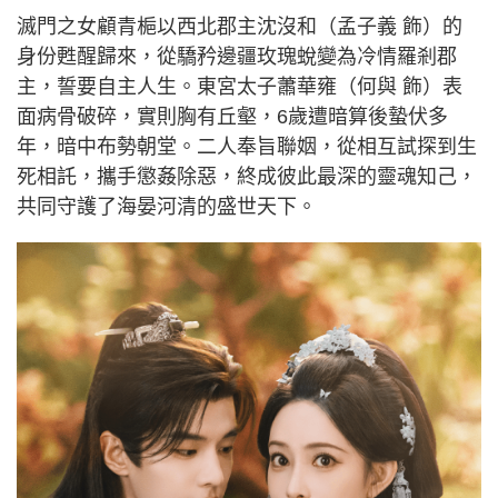
滅門之女顧青梔以西北郡主沈沒和（孟子義 飾）的
身份甦醒歸來，從驕矜邊疆玫瑰蛻變為冷情羅剎郡
主，誓要自主人生。東宮太子蕭華雍（何與 飾）表
面病骨破碎，實則胸有丘壑，6歲遭暗算後蟄伏多
年，暗中布勢朝堂。二人奉旨聯姻，從相互試探到生
死相託，攜手懲姦除惡，終成彼此最深的靈魂知己，
共同守護了海晏河清的盛世天下。