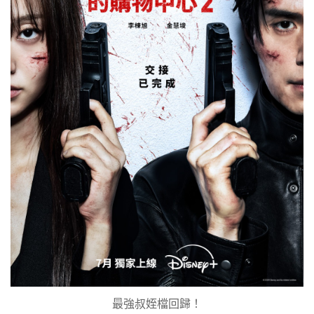
最強叔姪檔回歸！