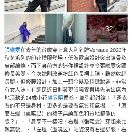
+32
張曦雯
在去年的台慶穿上意大利名牌Versace 2023年
秋冬系列的印花禮服登場，低胸露肩設計突出鎖骨及
肩部線條，而下身前方的迷你裙設計亦令張曦雯突顯
修長美腿。今次她則改穿粉紅色長裙上陣，雖然收起
長腿，但修腰設計，加上一頭金髮及精緻妝容，非常
有女人味。有網民近日則發現張曦雯與與先前出席內
地活動的24歲小花
盧昱曉
撞衫，並引起討論：「穿衣
看的不只是身材，更多的是要看氣質和氣場」、「怎
麼左邊（盧曉昱）的裙子無論顏色和質地都像仿
版？」、「身高不一樣吧，右邊（張曦雯）穿起來比
較高䠷」、「左邊（盧曉昱）站姿沒有右邊舒服，右