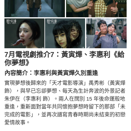
7月電視劇推介7：黃寅燁、李惠利《給
你夢想》
內容簡介：李惠利與黃寅燁久別重逢
實現夢想後歸來的「天才電影導演」禹秀彬（黃寅燁
飾），與早已忘卻夢想、每天為生計奔波的外景記者
朱伊在（李惠利 飾）。兩人在闊別 15 年後命運般地
重逢，重新面對當年共同懷抱夢想時留下的那部「未
完成的電影」，並再次譜寫青春時期尚未結束的初戀
愛情故事。