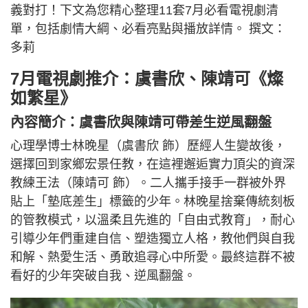
義對打！下文為您精心整理11套7月必看電視劇清
單，包括劇情大綱、必看亮點與播放詳情。 撰文：
多莉
7月電視劇推介：虞書欣、陳靖可《燦
如繁星》
內容簡介：虞書欣與陳靖可帶差生逆風翻盤
心理學博士林晚星（虞書欣 飾）歷經人生變故後，
選擇回到家鄉宏景任教，在這裡邂逅實力頂尖的資深
教練王法（陳靖可 飾）。二人攜手接手一群被外界
貼上「墊底差生」標籤的少年。林晚星捨棄傳統刻板
的管教模式，以溫柔且先進的「自由式教育」，耐心
引導少年們重建自信、塑造獨立人格，教他們與自我
和解、熱愛生活、勇敢追尋心中所愛。最終這群不被
看好的少年突破自我、逆風翻盤。