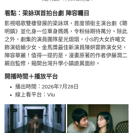
看點：梁詠琪首拍台劇 陣容矚目
影視唱歌雙棲發展的梁詠琪，首度領銜主演台劇《聰
明鎮》並化身一位單身媽媽，令粉絲期待萬分。除此
之外，劇集的演員團隊星光熠熠，小S的大女許曦文
飾演蛞蝓少女、金馬獎最佳新演員陳妍霏飾演女兒，
陣容華麗！值得一提的是，漫畫原著的作者伊藤潤二
親自監修，揭開台灣升學小鎮詭異面紗。
開播時間＋播放平台
播出時間：2026年7月28日
線上看平台：Viu