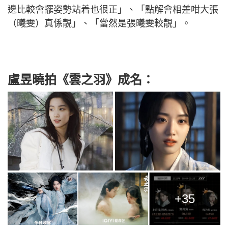
邊比較會擺姿勢站着也很正」、「點解會相差咁大張
（曦雯）真係靚」、「當然是張曦雯較靚」。
盧昱曉拍《雲之羽》成名：
+35