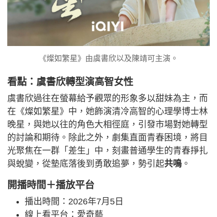
《燦如繁星》由虞書欣以及陳靖可主演。
看點：虞書欣轉型演高智女性
虞書欣過往在螢幕給予觀眾的形象多以甜妹為主，而
在《燦如繁星》中，她飾演清冷高智的心理學博士林
晚星，與她以往的角色大相徑庭，引發市場對她轉型
的討論和期待。除此之外，劇集直面青春困境，將目
光聚焦在一群「差生」中，刻畫普通學生的青春掙扎
與蛻變，從墊底落後到勇敢追夢，勢引起
共鳴
。
開播時間＋播放平台
播出時間：2026年7月5日
線上看平台：愛奇藝