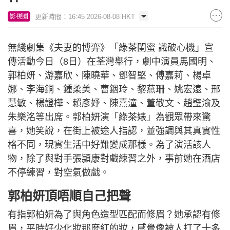
更新時間：16:45 2026-08-08 HKT
影視圈
無綫劇集《夫妻的博弈》「綠茶閨蜜 識破心機」宣
傳活動今日（8日）在荃灣舉行，劇中演員馬國明、
郭柏妍、游嘉欣、陳曉華、鄧智堅、傅嘉莉、楊卓
娜、李海銅、鍾柔美、曹銦玲、黎燕珊、姚宏遠、邢
慧敏、楊證樺、賴彥妤、陳熹潼、董敬文、趙璧渝及
朱樂洺等出席。郭柏妍演「綠茶婊」為觀眾帶來驚
喜，她笑說，在街上被途人指認，並強調與其真實性
格不同，現實生活中好難變成那樣。為了演活該人
物，除了與對手張頴康對戲練習之外，事前她在酒店
不停練習，對空氣做戲。
郭柏妍頂唔順自己把聲
有指郭柏妍為了與角色造型匹配而修眉？她承認有修
眉，平時好少化妝那麼紅的妝，感覺像被人打了十多