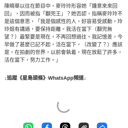
陳曉華以往在節目中，麥玲玲形容她「鍾意來來回
回」，因而被指「翻兜王」？她否認，指稱麥玲玲不
是這個意思，「我是個感性的人，好容易受感動。玲
玲姐有講過，要保持距離。我活在當下（翻兜無
望？）最緊要是現在，不再回想過往。我記憶差，今
早做了甚麼已記不起，活在當下，（改變了？）應該
是，在拍劇的世界，以前會執着，現在放鬆了許多，
活在當下，努力工作。」
↓追蹤《星島頭條》WhatsApp頻道↓