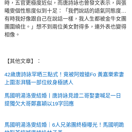
時，五官更極度近似，而唐詩詠也曾發文表示，與張
曦雯個性態度似到十足：「我們說話的語氣同態度…
有時我好像跟自己在說話一樣，我人生都被金牛女團
團圍繞住。」想不到兩位美女對得多，連外表也變得
相像。
【其他文章】：
42歲唐詩詠罕晒三點式！竟被阿嫂搶Fo 黃嘉樂索妻
上圍澎湃騷一部位紋身極誘人
馬國明湯洛雯結婚丨唐詩詠見證二哥娶妻喊足一日
提獨欠大哥鄭嘉穎以19字回應
馬
國明湯洛雯結婚｜6人兄弟團終極曝光！馬國明跪