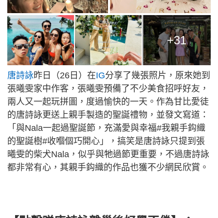
+31
唐詩詠
昨日（26日）在
IG
分享了幾張照片，原來她到
張曦雯家中作客，張曦雯預備了不少美食招呼好友，
兩人又一起玩拼圖，度過愉快的一天。作為甘比愛徒
的唐詩詠更送上親手製造的聖誕禮物，並發文寫道：
「與Nala一起過聖誕節，充滿愛與幸福#我親手鈎織
的聖誕樹#收嗰個巧開心」，搞笑是唐詩詠只提到張
曦雯的柴犬Nala，似乎與牠過節更重要，不過唐詩詠
都非常有心，其親手鈎織的作品也獲不少網民欣賞。