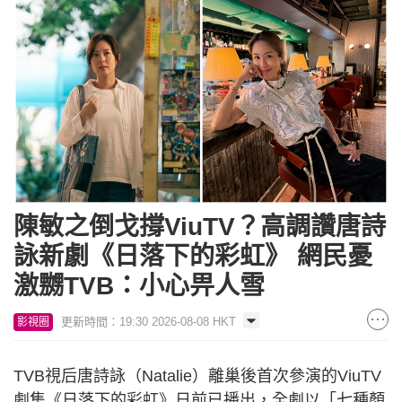
陳敏之倒戈撐ViuTV？高調讚唐詩
詠新劇《日落下的彩虹》 網民憂
激嬲TVB：小心畀人雪
更新時間：19:30 2026-08-08 HKT
影視圈
TVB視后唐詩詠（Natalie）離巢後首次參演的ViuTV
劇集《日落下的彩虹》日前已播出，全劇以「七種顏