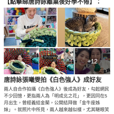
【點擊睇唐詩詠離巢後好學不倦】：
+12
唐詩詠張曦雯拍《白色強人》成好友
兩人自合作拍攝《白色強人》後成為好友，勾起網民
不少回憶，更指兩人為「明成北之花」，更因同在5
月出生，曾經義結金蘭，公開結拜做「金牛座姊
妹」。就照片中所見，兩人越來越似樣，尤其瞇眼笑