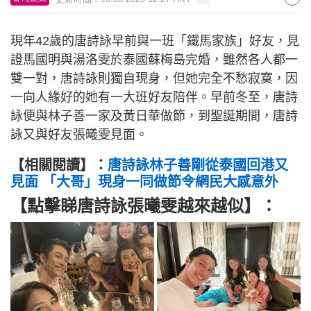
現年42歲的唐詩詠早前與一班「鐵馬家族」好友，見
證馬國明與湯洛雯於泰國蘇梅島完婚，雖然各人都一
雙一對，唐詩詠則獨自現身，但她完全不愁寂寞，因
一向人緣好的她有一大班好友陪伴。早前冬至，唐詩
詠便與林子善一家及黃日華做節，到聖誕期間，唐詩
詠又與好友張曦雯見面。
【相關閱讀】：
唐詩詠林子善剛從泰國回港又
見面 「大哥」現身一同做節令網民大感意外
【點擊睇唐詩詠張曦雯越來越似】：