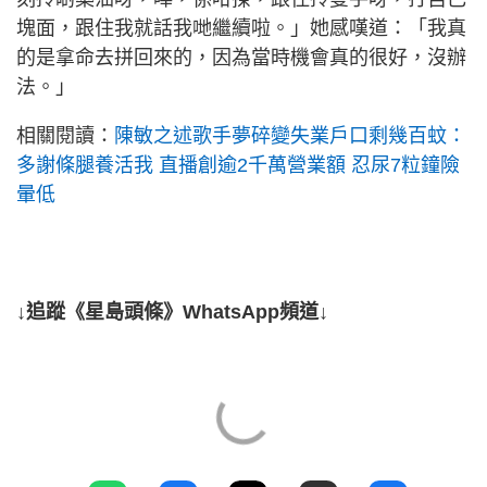
塊面，跟住我就話我哋繼續啦。」她感嘆道：「我真
的是拿命去拼回來的，因為當時機會真的很好，沒辦
法。」
相關閱讀：
陳敏之述歌手夢碎變失業戶口剩幾百蚊：
多謝條腿養活我 直播創逾2千萬營業額 忍尿7粒鐘險
暈低
↓追蹤《星島頭條》WhatsApp頻道↓