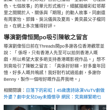
色、七個故事」的單元形式進行，細膩描繪彩虹邨鄰
里之間關於人、關係與「期限」的動人故事，同劇還
有周家怡、郭鋒、吳沅儀與及夏雨、黃奕晨父子檔同
台，在網上多次獲得好評。
導演劉偉恒開po吸引陳敏之留言
導演劉偉恒日前在Threads開po多謝各位香港觀眾並
說：「 係呀，只有香港人先至可以拍到香港人嘅
戲，所以希望大家多啲支持香港嘅影視作品。」想不
到竟吸引了陳敏之留言：「真係好好睇，好多童年回
憶，好多人嘅共鳴感！我好耐冇試過追劇，多謝你
Benny，製作一個咁好嘅作品畀我哋。」
相關閱讀：
日落下的彩虹丨45歲唐詩詠演ViuTV劇做
外婆？劇中女兒Day未婚懷孕 網民：究竟睇緊啲乜