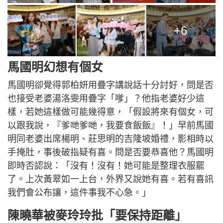
+6
馬國明幻想有個女
馬國明卻覺得郭柏妍用疊字講說話十分討好，問是否
也接受老婆湯洛雯用疊字「嗲」？他指老婆好少這
樣，若她這樣做可能幾得意，「假設將來有個女，可
以跟我說，『爹哋爹哋，我要食飯飯』！」早前馬國
明同老婆出席楊明、莊思明的吉隆坡婚禮，影相時以
手掩肚，事後破指疑有喜。問是否要恭喜他？馬國明
即時否認說：「沒有！沒有！她可能是整理衣服罷
了。上次黃翠如一上台，外界又說她有喜。若有喜訊
我們會公布讓，這件事我不心急。」
陳曉華被麥玲玲批「要保持距離」