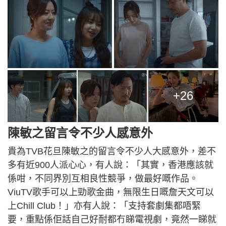
+26
陳敏之留言令不少人感意外
貴為TVB花旦陳敏之的留言令不少人大感意外，差不
多有近900人派心心，有人說：「其實，香港應該就
係咁，不同界別互相良性競爭，做最好嘅作品。
ViuTV歌手可以上勁歌金曲，無限生日嘅詹天文可以
上Chill Club！」亦有人說：「支持套劇集都唔緊
要，重點係佢話自己好耐都冇睇電視劇，竟然一睇就