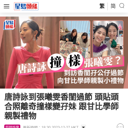
繁
简
唐詩詠到張曦雯香閨過節 頭貼頭
合照離奇撞樣變孖妹 跟甘比學師
親製禮物
更新時間：18:30 2023-12-27 HKT
即時娛樂