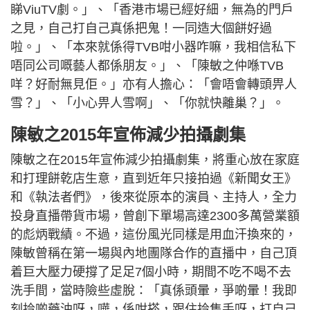
睇ViuTV劇。」、「香港市場已經好細，無為的門戶
之見，自己打自己真係把鬼！一同造大個餅好過
啦。」、「本來就係得TVB咁小器咋嘛，我相信私下
唔同公司嘅藝人都係朋友。」、「陳敏之仲喺TVB
咩？好耐無見佢。」亦有人擔心：「會唔會轉頭畀人
雪？」、「小心畀人雪啊」、「你就快離巢？」。
陳敏之2015年宣佈減少拍攝劇集
陳敏之在2015年宣佈減少拍攝劇集，將重心放在家庭
和打理餅乾店生意，直到近年只接拍過《新聞女王》
和《執法者們》，後來從原本的演員、主持人，全力
投身直播帶貨市場，曾創下單場高達2300多萬營業額
的彪炳戰績。不過，這份風光同樣是用血汗換來的，
陳敏曾稱在第一場與內地團隊合作的直播中，自己頂
着巨大壓力硬撐了足足7個小時，期間不吃不喝不去
洗手間，當時險些虛脫：「真係頭暈，爭啲暈！我即
刻拎啲藥油呀，嘩，係咁搽，跟住拎隻手呀，打自己