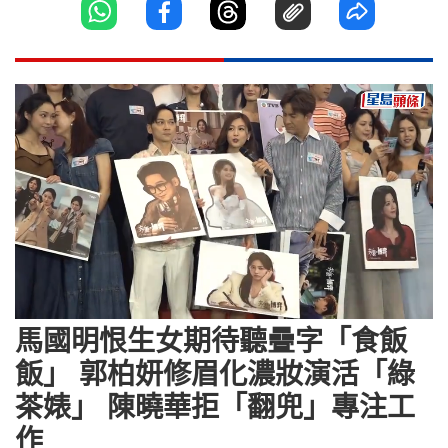
Loaded
:
Unmute
7.40%
馬國明恨生女期待聽疊字「食飯
飯」 郭柏妍修眉化濃妝演活「綠
茶婊」 陳曉華拒「翻兜」專注工
作