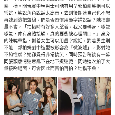
拳一樣。問現實中冧男士可能有用？郭柏妍笑稱可以
嘗試，笑說角色說話太高音，去到後期連自己也不想
再聽到這把聲線。問是否習慣用疊字講說話？她指盡
量不會，「拍攝時有好多人望着，我又要轉身、嗲聲
嗲氣，仲有身體接觸，真的要衝破心理關口。」身旁
的陳曉華指，對着女生可以用疊字說話，對着男生則
不能。郭柏妍劇中造型被形容為「微波爐」，影射她
不夠性感？她卻覺得非常搞笑，同時預告稍後有一幕
同張頴康情迷意亂下在地下捉迷藏。問她這次拍了大
量接吻場面，可會因此而害怕再拍？她指不會。