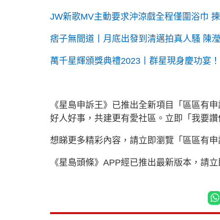
JW新歌MV主動要求沖涼戲全程僅圍浴巾 
痞子無間道丨月底出發到清邁拍真人騷 陳
萬千星輝頒獎典禮2023丨群星現身慶功宴
《星島申訴王》已推出全新項目「區區有申
好人好事，共建更有愛社區。立即「我要
想睇更多精彩內容，請立即瀏覽「區區有申
《星島頭條》APP經已推出最新版本，請