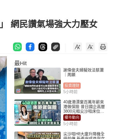
」 網民讚氣場強大力壓女
最Hit
謝偉俊夫婦擬效法蔡瀾
｜周顯
投資理財
5小時前
40歲港漂棄百萬年薪來
港做保險 昔日國企高層
3800元租尖沙咀床位｜
租盤Million
樓市動向
5小時前
尖沙咀H8大廈升降機全
停前傳 新義安成員與女