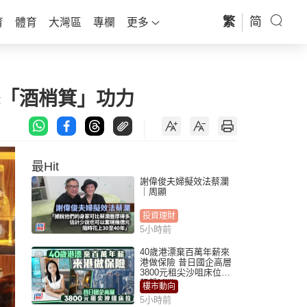
繁
简
育
體育
大灣區
專欄
更多
擊「酒梢箕」功力
最Hit
謝偉俊夫婦擬效法蔡瀾
｜周顯
投資理財
5小時前
40歲港漂棄百萬年薪來
港做保險 昔日國企高層
3800元租尖沙咀床位｜
租盤Million
樓市動向
5小時前