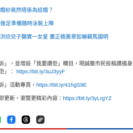
揀婚紗竟然唔係為結婚？
瀅做足準備隨時泳裝上陣
！洪欣兒子黐實一女星 蕭正楠黃翠如嚇親馬國明
訴」，並增設「我要讚佢」欄目，現誠邀市民投稿讚揚身
讚佢」︰
https://bit.ly/3uJ3yyF
訴」活動專頁，
https://bit.ly/41hgS9E
立即更新，瀏覽更精彩內容：
https://bit.ly/3yLrgYZ