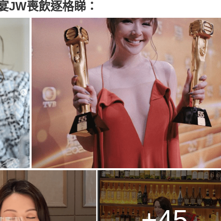
功宴JW喪飲逐格睇：
+45