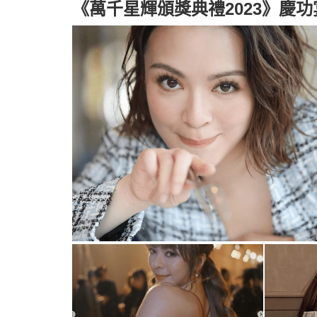
《萬千星輝頒獎典禮2023》慶