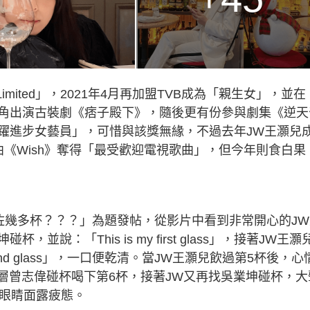
up Limited」，2021年4月再加盟TVB成為「親生女」，並在
角出演古裝劇《痞子殿下》，隨後更有份參與劇集《逆天
飛躍進步女藝員」，可惜與該獎無緣，不過去年JW王灝兒
曲《Wish》奪得「最受歡迎電視歌曲」，但今年則食白果
咗幾多杯？？？」為題發帖，從影片中看到非常開心的JW
：「This is my first glass」，接著JW王灝
econd glass」，一口便乾清。當JW王灝兒飲過第5杯後，心
層曾志偉碰杯喝下第6杯，接著JW又再找吳業坤碰杯，大
捽眼睛面露疲態。