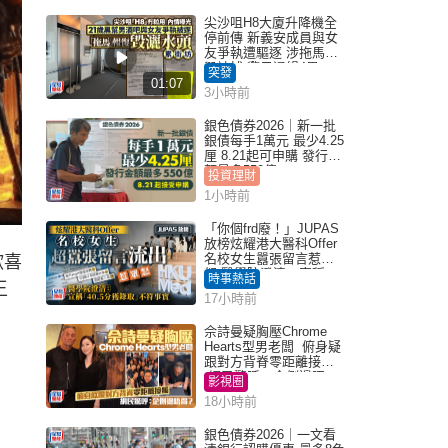
尖沙咀H8大廈升降機全
停前傳 新義安成員與女
友爭執遭驅逐 涉拖馬刑
毀被捕 警另通緝4男
突發
01:07
3小時前
銀色債券2026｜新一批
銀債每手1萬元 最少4.25
厘 8.21起可申購 發行金
額最多550億
投資理財
1小時前
「你個frd廢！」JUPAS
放榜炫耀港大醫科Offer
名校女生囂張留言惹眾
歡喜
怒 醫學院澄清：宣稱
時事熱話
王
「40.5分獲錄取」不符事
17小時前
實｜Juicy叮
，
佘詩曼疑胸壓Chrome
Hearts型男老闆 俯身疑
跟對方背脊零距離接觸
網民驚呼：企側邊唔
影視圈
得？
18小時前
銀色債券2026｜一文看