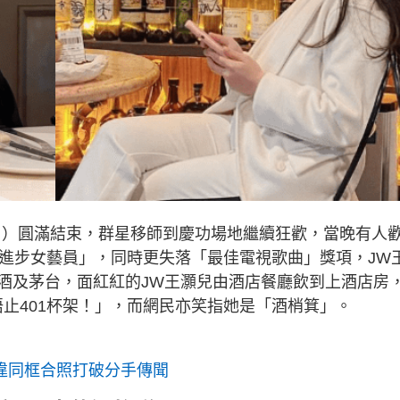
日）圓滿結束，群星移師到慶功場地繼續狂歡，當晚有人
躍進步女藝員」，同時更失落「最佳電視歌曲」獎項，JW
酒及茅台，面紅紅的JW王灝兒由酒店餐廳飲到上酒店房
止401杯架！」，而網民亦笑指她是「酒梢箕」。
久違同框合照打破分手傳聞