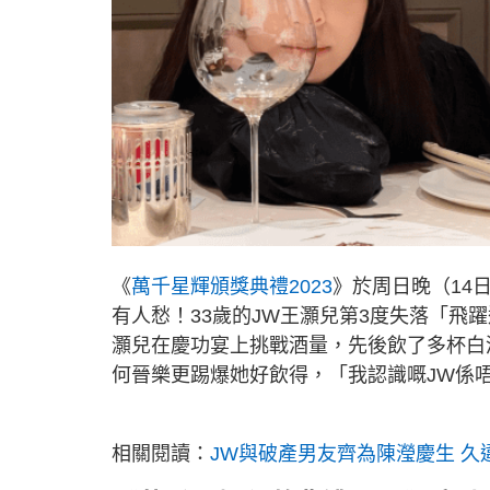
《
萬千星輝頒獎典禮2023
》於周日晚（14
有人愁！33歲的JW王灝兒第3度失落「飛
灝兒在慶功宴上挑戰酒量，先後飲了多杯白
何晉樂更踢爆她好飲得，「我認識嘅JW係唔
相關閱讀：
JW與破產男友齊為陳瀅慶生 