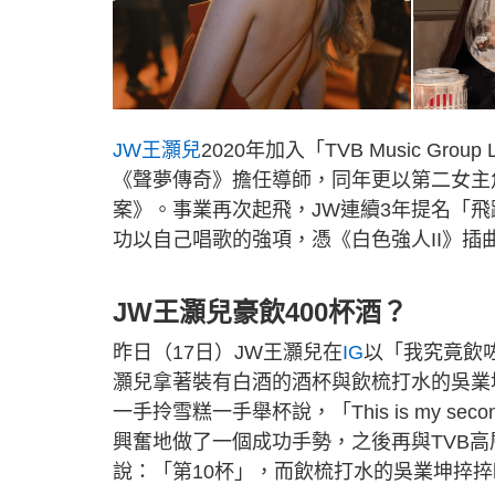
JW王灝兒
2020年加入「TVB Music Gro
《聲夢傳奇》擔任導師，同年更以第二女主
案》。事業再次起飛，JW連續3年提名「
功以自己唱歌的強項，憑《白色強人II》插
JW王灝兒豪飲400杯酒？
昨日（17日）JW王灝兒在
IG
以「我究竟飲
灝兒拿著裝有白酒的酒杯與飲梳打水的吳業坤碰杯，並說
一手拎雪糕一手舉杯說，「This is my s
興奮地做了一個成功手勢，之後再與TVB高
說：「第10杯」，而飲梳打水的吳業坤捽