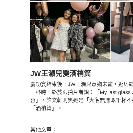
JW王灝兒變酒梢箕
慶功宴結束後，JW王灝兒意猶未盡，返房
一杯時，終於跟拍片者說：「My last glas
容」，許文軒則笑她是「大名鼎鼎嘅千杯不
「酒梢箕」。
其他文章：