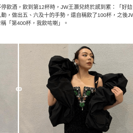
停飲酒，飲到第12杯時，JW王灝兒終於感到累：「好攰
動，做出五、六及十的手勢，還自稱飲了100杯，之後J
聲稱「第400杯，我飲咗喇」。