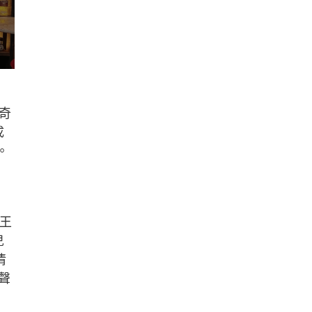
奇
成
。
王
兒
情
聲