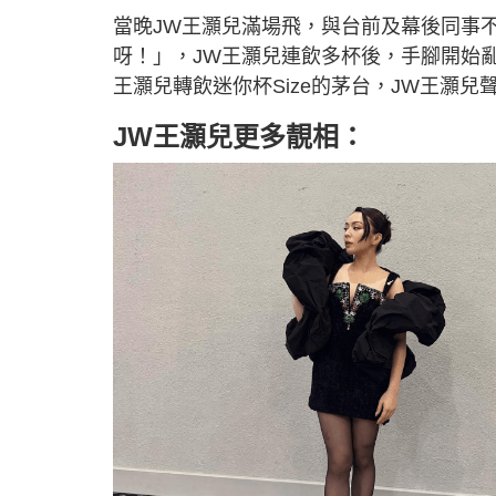
當晚JW王灝兒滿場飛，與台前及幕後同事不
呀！」，JW王灝兒連飲多杯後，手腳開始亂
王灝兒轉飲迷你杯Size的茅台，JW王灝兒
JW王灝兒更多靚相：