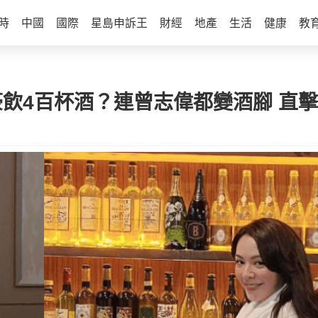
時
中國
國際
星島申訴王
財經
地產
生活
健康
教
豪飲4百杯酒？連曾志偉都變酒腳 直