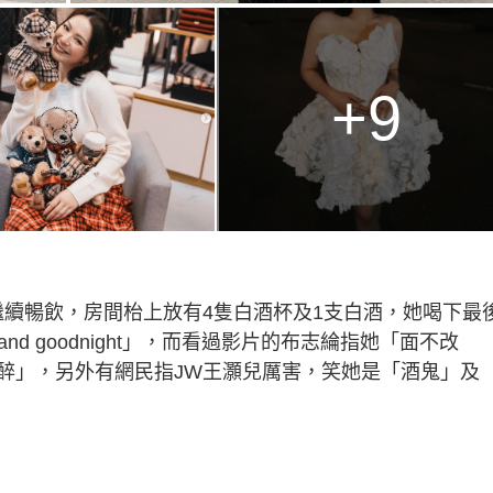
+9
繼續暢飲，房間枱上放有4隻白酒杯及1支白酒，她喝下最
s and goodnight」，而看過影片的布志綸指她「面不改
醉」，另外有網民指JW王灝兒厲害，笑她是「酒鬼」及