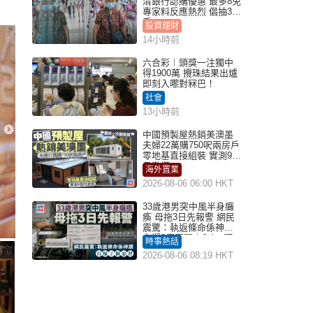
清銀行認購優惠 最多8免
專家料反應熱烈 倡抽30
手
投資理財
14小時前
六合彩︱頭獎一注獨中
得1900萬 攪珠結果出爐
即刻入嚟對冧巴！
社會
13小時前
中國預製屋熱銷美澳墨
夫婦22萬購750呎兩房戶
零地基直接組裝 實測9個
月激讚
海外置業
2026-08-06 06:00 HKT
33歲港男突中風半身癱
瘓 母拖3日先報警 網民
震驚：執返條命係神蹟
自爆2個惡習｜Juicy叮
時事熱話
2026-08-06 08:19 HKT