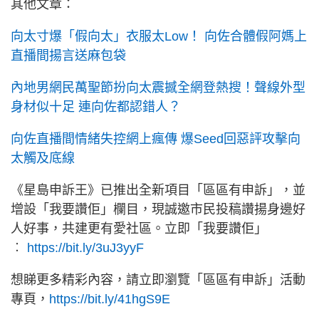
其他文章：
向太寸爆「假向太」衣服太Low！ 向佐合體假阿媽上
直播間揚言送麻包袋
內地男網民萬聖節扮向太震撼全網登熱搜！聲線外型
身材似十足 連向佐都認錯人？
向佐直播間情緒失控網上瘋傳 爆Seed回惡評攻擊向
太觸及底線
《星島申訴王》已推出全新項目「區區有申訴」，並
增設「我要讚佢」欄目，現誠邀市民投稿讚揚身邊好
人好事，共建更有愛社區。立即「我要讚佢」
︰
https://bit.ly/3uJ3yyF
想睇更多精彩內容，請立即瀏覽「區區有申訴」活動
專頁，
https://bit.ly/41hgS9E