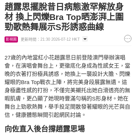
趙露思擺脫昔日病態激罕解放身
材 換上閃爍Bra Top晒澎湃上圍
勁歌熱舞展示S形誘惑曲線
更新時間：21:30 2026-07-12 HKT
影視圈
27歲的內地當紅小花趙露思日前登陸澳門舉辦演唱
會，在演唱會舞台上，更徹底化身成為性感女王，當
晚的衣著打扮極具誘惑，她換上一襲設計大膽、閃爍
耀眼的Bra Top戰衣上陣，將完美身段展露無遺。這
身極盡性感的打扮，不僅完美襯托出她白滑透亮的無
暇肌膚，更凸顯了她現時豐滿勻稱的S形身材。她在
舞台上勁歌熱舞，舉手投足間散發著耀眼的光芒與自
信，健康體態瞬間引起網民討論。
向佐直入後台撐趙露思場