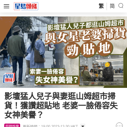
繁
简
影壇猛人兒子與妻逛山姆超市掃
貨！獲讚超貼地 老婆一臉倦容失
女神美譽？
更新時間：19:00 2023-12-30 HKT
即時娛樂