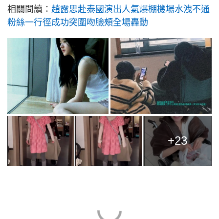
相關問讀：
趙露思赴泰國演出人氣爆棚機場水洩不通
粉絲一行徑成功突圍吻臉頰全場轟動
+23