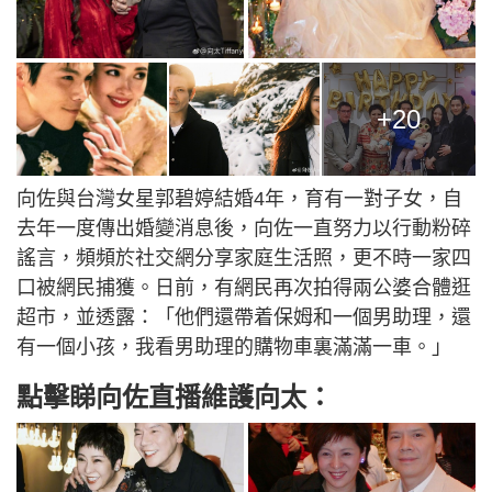
+20
向佐與台灣女星郭碧婷結婚4年，育有一對子女，自
去年一度傳出婚變消息後，向佐一直努力以行動粉碎
謠言，頻頻於社交網分享家庭生活照，更不時一家四
口被網民捕獲。日前，有網民再次拍得兩公婆合體逛
超市，並透露：「他們還帶着保姆和一個男助理，還
有一個小孩，我看男助理的購物車裏滿滿一車。」
點擊睇向佐直播維護向太：