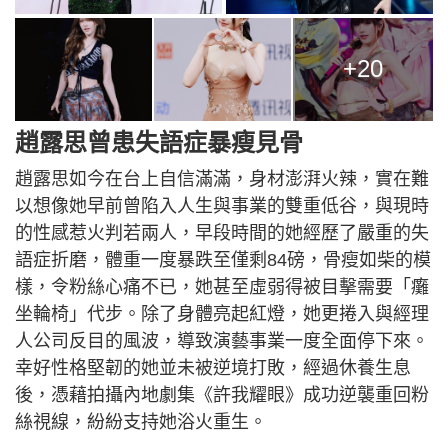
+20
趙露思曾患失語症暴瘦見骨
趙露思如今在台上自信滿滿，身材澎湃火辣，實在難
以想像她早前曾陷入人生與事業的雙重低谷，與現時
的性感惹火判若兩人，早段時間的她經歷了嚴重的失
語症折磨，體重一度暴跌至僅剩84磅，骨瘦如柴的模
樣，令粉絲心痛不已，她甚至虛弱得被目擊需要「癱
坐輪椅」代步。除了身體亮起紅燈，她更捲入與經理
人公司反目的風波，導致演藝事業一度全面停下來。
幸好性格堅韌的她並未被逆境打敗，經過休養生息
後，憑藉拍攝內地劇集《許我耀眼》成功逆襲重回粉
絲視線，紛紛支持她浴火重生。