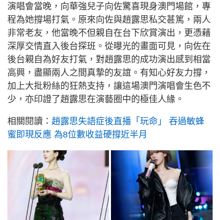
演唱會當晚，向華強兒子向佐驚喜現身澳門場館，專
程為她撐場打氣。原來向佐與趙露思私交甚篤，兩人
非常老友，他當晚不但親自在台下欣賞演出，更憑藉
深厚交情直入後台探班。從曝光的畫面可見，向佐在
後台親自為好友打氣，對趙露思的成功演出感到相當
高興，盡顯兩人之間真摯的友誼。有知心好友力撐，
加上大批粉絲的狂熱支持，讓這場澳門演唱會生色不
少，亦印證了趙露思在演藝圈中的極佳人緣。
相關閱讀：
趙露思失語症後直播「玩命」 吞過敏蜂
蜜即現反應 為8位數收益硬撐近半月