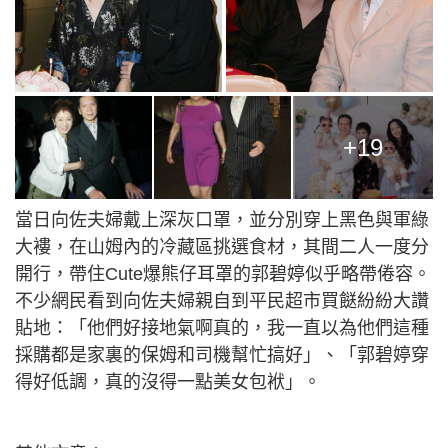
+19
當日向佐夫婦戴上深灰口罩，並分別穿上黑色與軍綠
大褸，在山姆內的冷藏區挑選食材，其間二人一度分
開行，帶住Cute爆熊仔耳罩的郭碧婷似乎略帶倦容。
不少網民看到向佐夫婦親自到平民超市買餸紛紛大讚
貼地：「他們好接地氣啊真的，我一直以為他們這種
採購都是家裏的保姆和司機幫忙搞好」、「郭碧婷穿
得好低調，真的沒得一點美女包袱」。