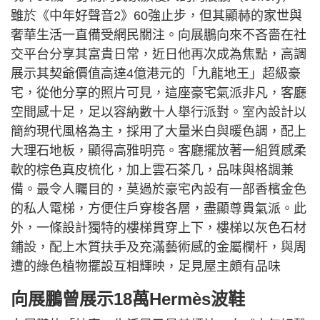
雖於《中年好聲音2》60強止步，但其顯赫的家世與
奢華生活一直備受網民關注。向展鵬向來不吝嗇在社
交平台分享其富貴日常，近日他再次成為焦點，高調
展示其契爺價值高達4億港元的「九龍地王」超級豪
宅，從他分享的照片可見，這座豪宅氣派非凡，客廳
空間感十足，足以容納數十人舉行派對。室內設計以
簡約現代風格為主，採用了大量米白與暖色調，配上
大理石地板，顯得高雅明亮。客廳擺放著一組質感柔
軟的棕色真皮梳化，加上雲石茶几，品味與格調兼
備。最令人矚目的，莫過於豪宅內設有一部香檳金色
的私人電梯，方便住戶穿梭各層，盡顯尊貴氣派。此
外，一條設計獨特的樓梯貫穿上下，樓梯以灰色石材
鋪設，配上木質扶手及充滿藝術感的金屬欄杆，與周
遭的綠色植物擺設互相輝映，足見屋主頗有品味
向展鵬曾展示18萬Hermès波鞋