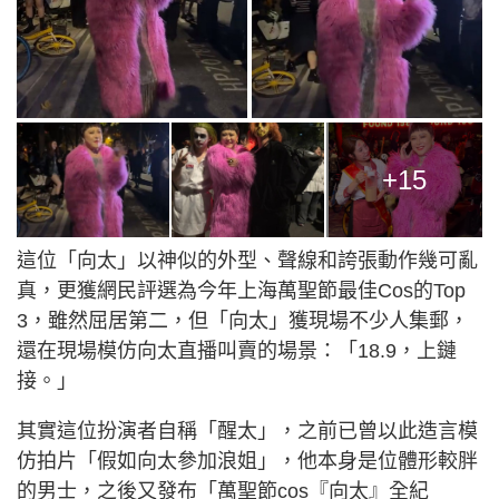
+15
這位「向太」以神似的外型、聲線和誇張動作幾可亂
真，更獲網民評選為今年上海萬聖節最佳Cos的Top
3，雖然屈居第二，但「向太」獲現場不少人集郵，
還在現場模仿向太直播叫賣的場景：「18.9，上鏈
接。」
其實這位扮演者自稱「醒太」，之前已曾以此造言模
仿拍片「假如向太參加浪姐」，他本身是位體形較胖
的男士，之後又發布「萬聖節cos『向太』全紀