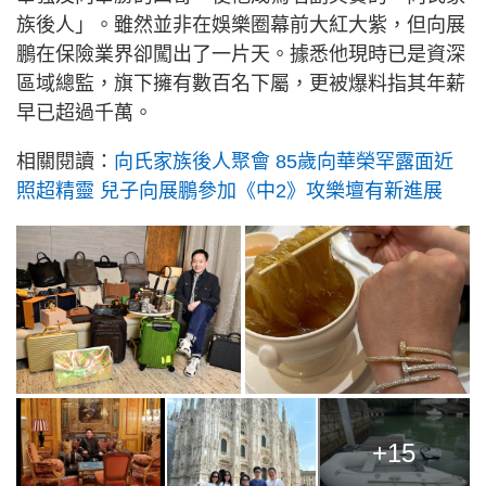
族後人」。雖然並非在娛樂圈幕前大紅大紫，但向展
鵬在保險業界卻闖出了一片天。據悉他現時已是資深
區域總監，旗下擁有數百名下屬，更被爆料指其年薪
早已超過千萬。
相關閱讀：
向氏家族後人聚會 85歲向華榮罕露面近
照超精靈 兒子向展鵬參加《中2》攻樂壇有新進展
+15