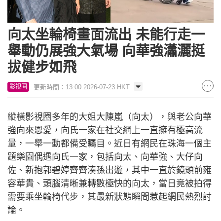
向太坐輪椅畫面流出 未能行走一
舉動仍展強大氣場 向華強瀟灑挺
拔健步如飛
更新時間：13:00 2026-07-23 HKT
影視圈
縱橫影視圈多年的大姐大陳嵐（向太），與老公向華
強向來恩愛，向氏一家在社交網上一直擁有極高流
量，一舉一動都備受矚目。近日有網民在珠海一個主
題樂園偶遇向氏一家，包括向太、向華強、大仔向
佐、新抱郭碧婷齊齊湊孫出遊，其中一直於鏡頭前雍
容華貴、頭腦清晰兼轉數極快的向太，當日竟被拍得
需要乘坐輪椅代步，其最新狀態瞬間惹起網民熱烈討
論。