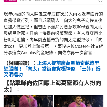
現年64歲的向太陳嵐去年底首次加入內地近年盛行的
直播帶貨行列，而且成績驕人，向太的兒子向佐其後
也加入做直播，但曾因不滿網民惡意攻擊母親向太而
與網民對罵。日前上海提前過萬聖節，有人身穿芭比
粉紅毛毛褸，向早前直播帶貨的向太造型致敬，「向
太cos」更加登上熱搜第一，事後這位Coser在社交網
分享這次Cosplay的全紀錄，向佐亦再一次留言。
【相關閱讀】：
上海人提前慶萬聖節奇葩造型
逐張睇！「向太」當街賣貨極神似 「王菲」爆
笑晒唱功
【點擊睇向佐回應上海萬聖節有人扮向
太】：