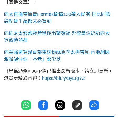
【其他文章】：
向太直播帶貨賣Hermès開價
120萬人民幣 甘比同款
袋配貨千萬都未必買到
向佐太太郭碧婷產後復出微發福 外貌激似奶奶向太
登微博熱搜
向華強豪買幾百部車送粉絲賀向太再帶貨 內地網民
激讚靚仔似「不老」鄭少秋
《星島頭條》APP經已推出最新版本，請立即更新，
瀏覽更精彩內容：
https://bit.ly/3yLrgYZ