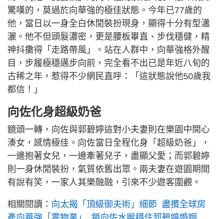
驚嘆的，莫過於向華強的極佳狀態。今年已77歲的
他，當日以一身全白休閒裝扮現身，顯得十分有型瀟
灑。他不但頭髮濃密，更是腰板畢直、步伐穩健，精
神抖擻得「走路帶風」。站在人群中，向華強格外醒
目，步履極穩邁步向前，完全看不出已是年近八旬的
古稀之年，惹得不少網民直呼：「這狀態說他50歲我
都信！」
向佐化身超級奶爸
鏡頭一轉，向佐與郭碧婷這對小夫妻則在樂園中開心
湊女，感情極佳。向佐當日全程化身「超級奶爸」，
一邊抱著女兒，一邊牽著兒子，盡顯父愛；而郭碧婷
則一身休閒裝扮，氣質依舊出眾。兩夫妻在遊園期間
有說有笑，一家人其樂融融，引來不少遊客圍觀。
相關閱讀：
向太揭「頂級御夫術」細節 盡攬全球房
產向華強「零物業」 鎖向佐水喉穩住郭碧婷婚姻