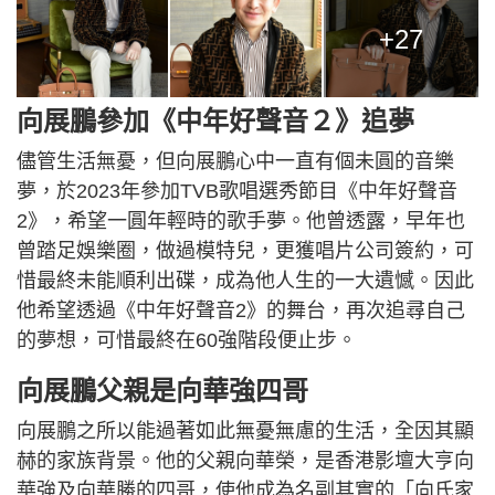
+27
向展鵬參加《中年好聲音２》追夢
儘管生活無憂，但向展鵬心中一直有個未圓的音樂
夢，於2023年參加TVB歌唱選秀節目《中年好聲音
2》，希望一圓年輕時的歌手夢。他曾透露，早年也
曾踏足娛樂圈，做過模特兒，更獲唱片公司簽約，可
惜最終未能順利出碟，成為他人生的一大遺憾。因此
他希望透過《中年好聲音2》的舞台，再次追尋自己
的夢想，可惜最終在60強階段便止步。
向展鵬父親是向華強四哥
向展鵬之所以能過著如此無憂無慮的生活，全因其顯
赫的家族背景。他的父親向華榮，是香港影壇大亨向
華強及向華勝的四哥，使他成為名副其實的「向氏家