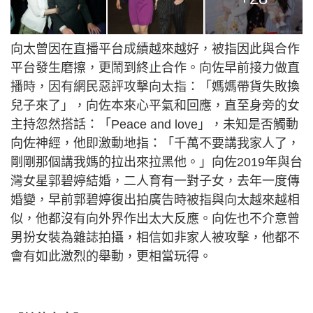
向太曾因在直播平台成績越來越好，被指因此與合作
平台發生磨擦，更鬧到終止合作。向佐早前接力做直
播時，因有網民惡評攻擊向太指：「媽媽帶貨失敗換
兒子來了」，向佐本來心平氣和回應，直至身旁的女
主持忽然搭話：「Peace and love」，未知是否觸動
向佐神經，他即激動地指：「千萬不要講我家人了，
剛剛那個講我媽的拉出來拉黑他。」向佐2019年與台
灣女星郭碧婷結婚，二人育有一對子女，去年一度傳
婚變，早前郭碧婷復出拍廣告時被指與向太越來越相
似，他都沒有向外界作出太大反應。向佐也不介意曾
男扮女裝為雜誌拍攝，相信如非家人被攻擊，他都不
會有如此激烈的舉動，更相當玩得。