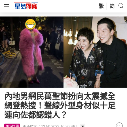
繁
简
內地男網民萬聖節扮向太震撼全
網登熱搜！聲線外型身材似十足
連向佐都認錯人？
更新時間：12:50 2023-10-30 HKT
即時娛樂