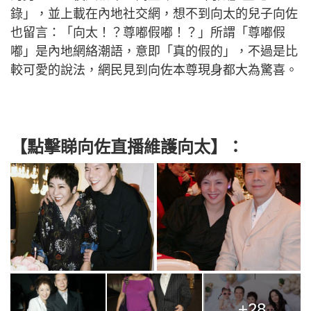
錄」，並上載在內地社交網，想不到向太的兒子向佐
也留言：「向太！？尊嘟假嘟！？」所謂「尊嘟假
嘟」是內地網絡潮語，意即「真的假的」，不過是比
較可愛的說法，網民見到向佐本尊現身都大為驚喜。
【點擊睇向佐直播維護向太】：
+28