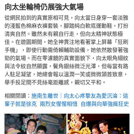
向太坐輪椅仍展強大氣場
從網民拍到的真實原相可見，向太當日身穿一套淡雅
的淺藍色棉麻衣褲套裝，腳踏純白軟底運動鞋，打扮
清爽自然。雖然未有親自行走，但向太精神狀態極
佳。在遊園期間，她全神貫注地看著掌上屏幕「狂刷
手機」，即使行動需倚賴輔助設備，她依然散發著強
勁的氣場。而在零濾鏡的真實面貌下，向太眼角細紋
與法令紋自然顯露，鬢角銀絲微泛光澤，但每當有路
人駐足凝望，她總會報以溫潤一笑或微微頷首致意，
舉手投足間不見絲毫距離感，親切又平和。
相關閱讀：
施南生離世｜向太心疼摯友為愛沉淪：這
輩子就是徐克 兩烈女惺惺相惜 自爆與向華強瘋狂史