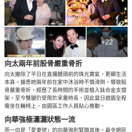
+22
向太兩年前股骨嚴重骨折
向太撇除了平日在直播鏡頭前的珠光寶氣，更顯生活
本真。據悉她兩年前在家中沐浴時不慎滑倒，導致股
骨嚴重骨折，經歷了長時間的手術並植入鈦合金支撐
架，至今雙腿仍受限於承重時長，因此當日遊園全程
需坐在輪椅上，由園區工作人員貼心推動。
向華強極瀟灑狀態一流
而一向是「愛妻號」的向華強則緊隨其後。最令網民