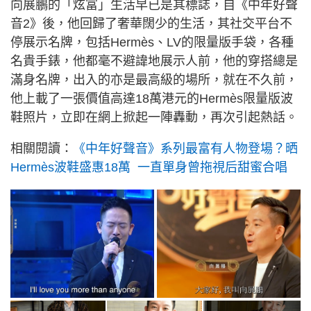
向展鵬的「炫富」生活早已是其標誌，自《中年好聲
音2》後，他回歸了奢華闊少的生活，其社交平台不
停展示名牌，包括Hermès、LV的限量版手袋，各種
名貴手錶，他都毫不避諱地展示人前，他的穿搭總是
滿身名牌，出入的亦是最高級的場所，就在不久前，
他上載了一張價值高達18萬港元的Hermès限量版波
鞋照片，立即在網上掀起一陣轟動，再次引起熱話。
相關閱讀：
《中年好聲音》系列最富有人物登場？晒
Hermès波鞋盛惠18萬 一直單身曾拖視后甜蜜合唱