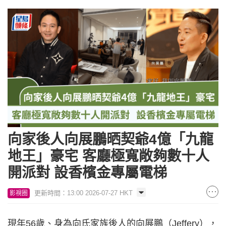
向家後人向展鵬晒契爺4億「九龍
地王」豪宅 客廳極寬敞夠數十人
開派對 設香檳金專屬電梯
更新時間：13:00 2026-07-27 HKT
影視圈
現年56歲、身為向氏家族後人的向展鵬（Jeffery），