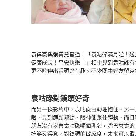
袁偉豪與張寶兒寫道：「袁咕碌滿月啦！送
健康成長！平安快樂！」相中見到袁咕碌有
更不時伸出舌頭好有趣。不少圈中好友留意
袁咕碌對鏡頭好奇
而另一條影片中，袁咕碌由助理抱住，另一
眼，見到鏡頭郁動，眼神便跟住轉動，而且
朋友沒有辜負袁咕碌呢個乳名，嘴巴袁袁的，
搞笑又得意，對鏡頭的敏感度，未來可以繼