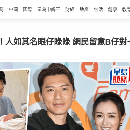
時
中國
國際
星島申訴王
財經
地產
生活
健康
教
！人如其名眼仔睩睩 網民留意B仔對