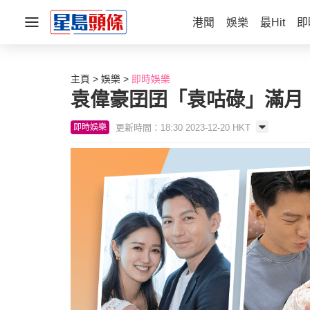
港聞
娛樂
最Hit
即
主頁
娛樂
即時娛樂
袁偉豪囝囝「袁咕碌」滿月
更新時間：18:30 2023-12-20 HKT
即時娛樂