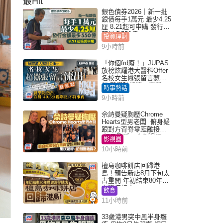
最Hit
銀色債券2026｜新一批
銀債每手1萬元 最少4.25
厘 8.21起可申購 發行金
額最多550億
投資理財
9小時前
「你個frd廢！」JUPAS
放榜炫耀港大醫科Offer
名校女生囂張留言惹眾
怒 醫學院澄清：宣稱
時事熱話
「40.5分獲錄取」不符事
9小時前
實｜Juicy叮
佘詩曼疑胸壓Chrome
Hearts型男老闆 俯身疑
跟對方背脊零距離接觸
網民驚呼：企側邊唔
影視圈
得？
10小時前
檀島咖啡餅店回歸港
島！預告新店8月下旬太
古重開 年初結束80年歷
史灣仔總店
飲食
11小時前
33歲港男突中風半身癱