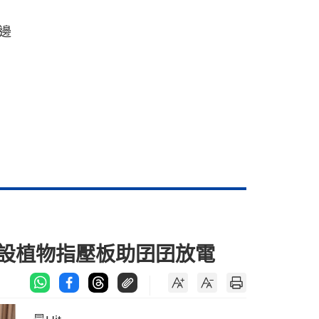
邊
鋪設植物指壓板助囝囝放電