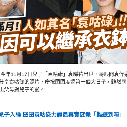
，今年11月17日兒子「袁咕碌」袁晞祐出世，轉眼間袁偉
分享袁咕碌的照片，慶祝囝囝度過第一個大日子，雖然兩
出父母對兒子的愛。
兒子入睡 囝囝袁咕碌力證最真實感覺「難聽到嘔」