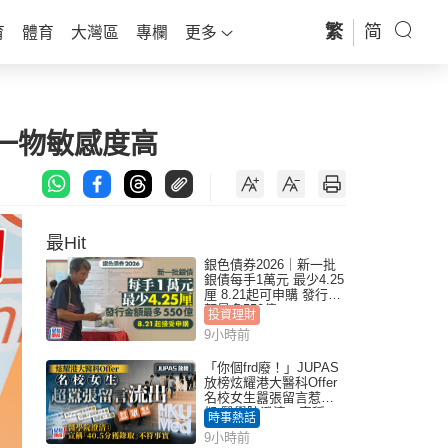
繁
简
育
體育
大灣區
專欄
更多
一物敏感度高
最Hit
銀色債券2026｜新一批
銀債每手1萬元 最少4.25
厘 8.21起可申購 發行金
額最多550億
投資理財
9小時前
「你個frd廢！」JUPAS
放榜炫耀港大醫科Offer
名校女生囂張留言惹眾
怒 醫學院澄清：宣稱
時事熱話
「40.5分獲錄取」不符事
9小時前
實｜Juicy叮