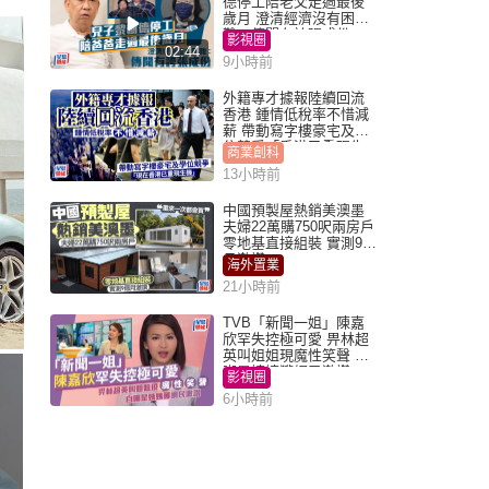
德停工陪老父走過最後
歲月 澄清經濟沒有困
難：傳聞有誇張成份
影視圈
02:44
9小時前
外籍專才據報陸續回流
香港 鍾情低稅率不惜減
薪 帶動寫字樓豪宅及學
位競爭「香港已重現生
商業創科
機」
13小時前
中國預製屋熱銷美澳墨
夫婦22萬購750呎兩房戶
零地基直接組裝 實測9個
月激讚
海外置業
21小時前
TVB「新聞一姐」陳嘉
欣罕失控極可愛 畀林超
英叫姐姐現魔性笑聲 自
嘲是姨姨獲網民激讚
影視圈
6小時前