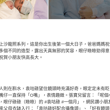
上沙龍照系列，這是你出生後第一個大日子，爸爸媽媽祝
多個不同的造型，露出天真無邪的笑容，眼仔睩睩勁得意
祝賀小朋友快高長大。
人則在斟水，袁咕碌望住鏡頭時充滿好奇，眼定定未有眨
嘴仔一直保持「O嘴」，表情趣緻。張寶兒留言：「呢個
眼仔碌碌（睩睩）的 #袁咕碌 #一個月」，網民讚小朋
承父母衣缽入行：「袁咕碌好配合攝像頭」、「好有鏡頭