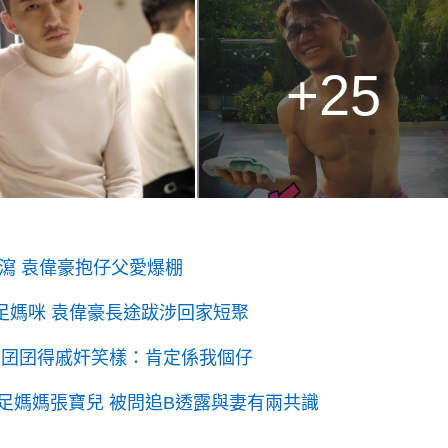
+25
瀉 袁偉豪抱仔父愛爆棚
足媽咪 袁偉豪長途跋涉回家短聚
製囝囝得戚奸笑樣：肯定係我個仔
足媽媽張寶兒 被問追B透露與妻有兩共識