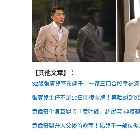
【其他文章】：
32歲張寶兒宣布誕子！一家三口合照幸福滿
張寶兒生仔不足10日回復狀態！再晒B相似
袁偉豪化身巨嬰版「袁咕碌」超爆笑 神複
袁偉豪榮升人父後首露面！揭兒子一部位似