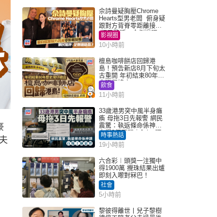
佘詩曼疑胸壓Chrome
Hearts型男老闆 俯身疑
跟對方背脊零距離接觸
網民驚呼：企側邊唔
影視圈
得？
10小時前
檀島咖啡餅店回歸港
島！預告新店8月下旬太
古重開 年初結束80年歷
史灣仔總店
飲食
11小時前
33歲港男突中風半身癱
瘓 母拖3日先報警 網民
震驚：執返條命係神蹟
豪
自爆2個惡習｜Juicy叮
時事熱話
夫
19小時前
六合彩︱頭獎一注獨中
得1900萬 攪珠結果出爐
即刻入嚟對冧巴！
社會
5小時前
黎彼得離世丨兒子黎樹