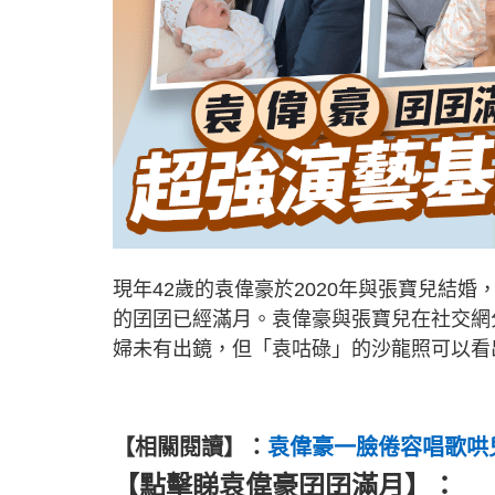
現年42歲的袁偉豪於2020年與張寶兒結婚
的囝囝已經滿月。袁偉豪與張寶兒在社交網
婦未有出鏡，但「袁咕碌」的沙龍照可以看
【相關閱讀】：
袁偉豪一臉倦容唱歌哄
【點擊睇袁偉豪囝囝滿月】：