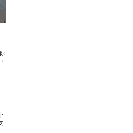
你
，
小
友