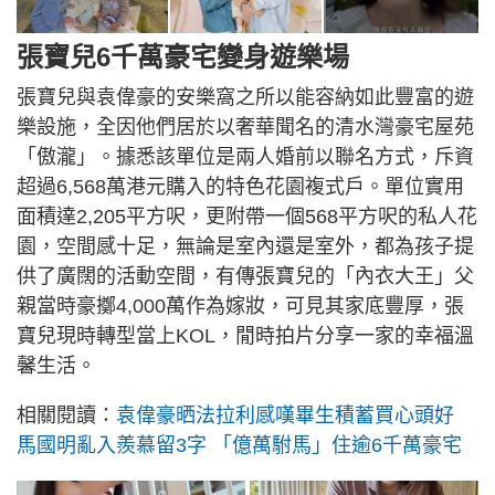
張寶兒6千萬豪宅變身遊樂場
張寶兒與袁偉豪的安樂窩之所以能容納如此豐富的遊
樂設施，全因他們居於以奢華聞名的清水灣豪宅屋苑
「傲瀧」。據悉該單位是兩人婚前以聯名方式，斥資
超過6,568萬港元購入的特色花園複式戶。單位實用
面積達2,205平方呎，更附帶一個568平方呎的私人花
園，空間感十足，無論是室內還是室外，都為孩子提
供了廣闊的活動空間，有傳張寶兒的「內衣大王」父
親當時豪擲4,000萬作為嫁妝，可見其家底豐厚，張
寶兒現時轉型當上KOL，閒時拍片分享一家的幸福溫
馨生活。
相關閱讀：
袁偉豪晒法拉利感嘆畢生積蓄買心頭好
馬國明亂入羨慕留3字 「億萬駙馬」住逾6千萬豪宅