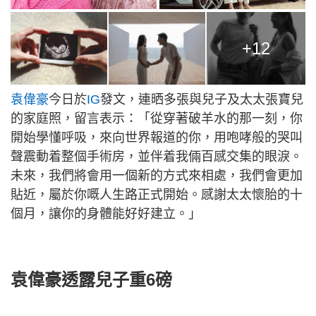
+12
袁偉豪
今日於
IG
發文，連晒多張與兒子及太太張寶兒
的家庭照，留言表示：「從穿著破羊水的那一刻，你
開始學懂呼吸，來向世界報道的你，用咆哮般的哭叫
聲震動着整個手術房，並伴着我倆百感交集的眼淚。
未來，我們將會用一個新的方式來相處，我們會更加
貼近，屬於你嘅人生路正式開始。感謝太太懷胎的十
個月，讓你的身體能好好建立。」
袁偉豪透露兒子重6磅