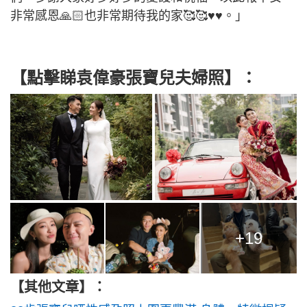
非常感恩🙏🏻也非常期待我的家🥰🥰♥️♥️。」
【點擊睇袁偉豪張寶兒夫婦照】：
+19
【其他文章】：