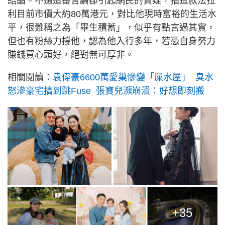
結晶。不過這番言論卻引起網民的質疑，指這款法拉
利目前市價大約80萬港元，對比他現時富裕的生活水
平，很難稱之為「畢生積蓄」，似乎有點言過其實，
但也有粉絲力撐他，認為他入行多年，若憑自身努力
賺錢買心頭好，絕對無可厚非。
相關閱讀：
袁偉豪6600萬愛巢慘變「屎水屋」 臭水
怒滲豪宅搞到跳Fuse 張寶兒瀕崩潰：好想即刻搬
+35