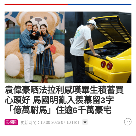
袁偉豪晒法拉利感嘆畢生積蓄買
心頭好 馬國明亂入羨慕留3字
「億萬駙馬」住逾6千萬豪宅
更新時間：19:00 2026-07-10 HKT
影視圈