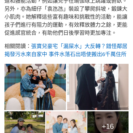
道和體能活動，例如讓兒子在瑜伽球上跳躍或俯臥。
另外，亦為細仔「袁氹氹」裝設了攀爬斜坡，鍛鍊大
小肌肉。她解釋這些富有趣味和挑戰性的活動，能讓
孩子們進行有阻力的運動，有效釋放體力之餘，更能
促進感官統合，有助他們日後學習時更加專注。
相關閱讀：
張寶兒豪宅「漏屎水」大反轉？錯怪鄰居
揭發污水來自家中 事件水落石出唔使搬出6千萬住所
+16