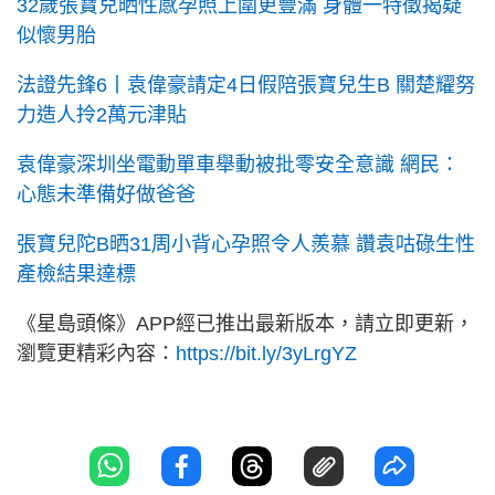
32歲張寶兒晒性感孕照上圍更豐滿 身體一特徵揭疑
似懷男胎
法證先鋒6丨袁偉豪請定4日假陪張寶兒生B 關楚耀努
力造人拎2萬元津貼
袁偉豪深圳坐電動單車舉動被批零安全意識 網民：
心態未準備好做爸爸
張寶兒陀B晒31周小背心孕照令人羨慕 讚袁咕碌生性
產檢結果達標
《星島頭條》APP經已推出最新版本，請立即更新，
瀏覽更精彩內容：
https://bit.ly/3yLrgYZ