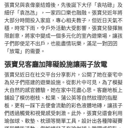
張寶兒與袁偉豪結婚後，先後誕下大仔「袁咕碌」及
細仔「袁氹氹」，一家四口樂也融融。張寶兒近年將
大部分時間投入家庭，專心相夫教子，但近日天氣不
穩，時常下雨，令戶外活動大受影響，張寶兒發揮無
限創意，將家中變成一個多元化的室內遊樂場，讓孩
子們即使足不出戶，也能盡情玩樂，滿足一對囝囝
「放電」的需要。
張寶兒客廳加障礙設施讓兩子放電
張寶兒近日在社交平台分享影片，公開了她在豪宅中
為兒子們搭建的遊樂設施。從影片中可見，為了模擬
大自然的感官體驗，她在家中花盡心思。客廳地板上
鋪設了模仿樹枝、松果、蒲公英等自然紋理的指壓
板，更有一踩下去便會流動的彩色液體地磚，讓孩子
們透過觸覺和視覺感受刺激。此外，張寶兒還會利用
瑜伽球、軟墊、枕頭等簡單工具，設計出各種障礙賽