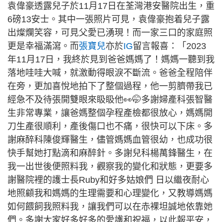
袁偉豪透露兒子於11月17日在荃灣港安醫院出生，重
6磅13安士。其中一張照片可見，袁偉豪抱着兒子露
出燦爛笑容，可見父愛已湧現！而一家三口的家庭照
更是幸福滿瀉。而
張寶兒
亦於
IG
留言報喜：「2023
年11月17日，我終於見到爸爸媽媽了！媽媽一聽到我
落地哇哇大喊，就激動得眼淚不斷流。爸爸全程陪伴
在旁，更加喜悅地拍下了整個過程，他一剪臍帶我已
經急不及待張開雙眼來𥄫𥄫他👀🤭多謝婦產科張智醫
生非常專業，讓爸媽整個孕程產檢都很放心，媽媽開
刀生產很順利，產後傷口也不痛，很快可以下床。多
謝麻醉科陳俊輝醫生，儘管媽媽血管很幼，也成功很
快手幫她打點滴和麻醉針。多謝兒科楊萬鋒醫生，在
我一出世後便照料我，觀察我的變化和狀態，更要多
謝醫院裡的護士長Ruby和好多姑娘們 日以繼夜耐心
地照顧我和媽媽的生理需要和心理變化，又教導媽媽
如何餵飼我照料我，讓我們可以在赤裸坦誠地依靠她
們。多謝大家好多好多的愛護和祝福，以此報平安，