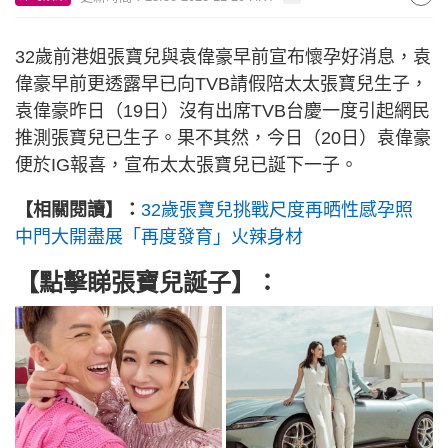
32歲前港姐張寶兒與袁偉豪早前宣布懷孕好消息，袁
偉豪早前更透露早已向TVB請假陪太太張寶兒生子，
袁偉豪昨日（19日）沒有出席TVB台慶一度引起網民
推測張寶兒已生子。果不其然，今日（20日）袁偉豪
便於IG報喜，宣布太太張寶兒已誕下一子。
【相關閱讀】：
32歲張寶兒挑戰尺度再晒性感孕照
中門大開盡展「再度發育」火辣身材
【點擊睇
張寶兒誕子
】：