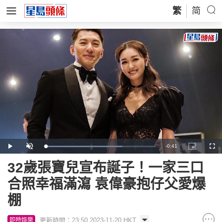
繁
简
Remaining
-
0:41
Loaded
:
Play
Unmute
Picture-
Full
70.22%
in-
Picture
Time
32歲張寶兒宣布誕子！一家三口
合照幸福滿瀉 袁偉豪抱仔父愛爆
棚
更新時間：23:50 2023-11-20 HKT
即時娛樂