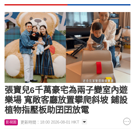
張寶兒6千萬豪宅為兩子變室內遊
樂場 寬敞客廳放置攀爬斜坡 鋪設
植物指壓板助囝囝放電
更新時間：18:00 2026-08-01 HKT
影視圈