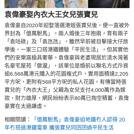
袁偉豪娶內衣大王女兒張寶兒
袁偉豪自2020年迎娶落選港姐張寶兒後，便一直被外
界封為「億萬駙馬」。兩人婚後三年抱兩，育有兩子
「袁咕碌」及「袁氹氹」，雖然早前被目擊接大仔放
學後，一家三口搭港鐵體驗「平民生活」，但其實他
們的安樂窩極具奢華。袁偉豪與老婆現居於清水灣著
名豪宅屋苑「傲瀧」，該單位是婚前以聯名方式斥資
逾6,568萬港元購入的花園複式戶，實用面積達2,205
平方呎，更附有568平方呎的私人花園。有傳當時張
寶兒的「內衣大王」父親為女兒支付4,000萬作為嫁
妝，財力雄厚，網民紛紛表示80萬已掏空積蓄，袁偉
豪實在太過謙虛。
相關閱讀：
「億萬駙馬」袁偉豪迫地鐵冇人認得 20
年冇搭過港鐵電車 攜張寶兒同囝囝過平民生活