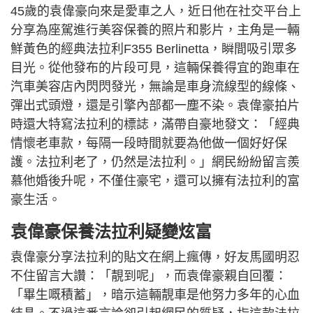
45歲的袁偉豪向來是愛車之人，近日他在社交平台上
分享為座駕進行美容保養的照片和影片，主角是一輛
鮮黃色的經典法拉利F355 Berlinetta，瞬間吸引眾多
目光。從他發布的片段可見，這輛保養得宜的跑車在
汽車美容店內閃閃發光，無論是車身流線型的線條、
彈出式頭燈，還是引擎內部都一塵不染。袁偉豪拍片
時還大特寫法拉利的標誌，滿帶自豪地發文：「經典
情懷老車款，每隔一段時間就要為他做一個好好保
護。法拉利老了，仍然是法拉利。」網民紛紛留言羨
慕他婚後升呢，不僅住豪宅，還可以擁有法拉利的富
豪生活。
袁偉豪保養法拉利疑變炫富
袁偉豪分享法拉利的貼文在網上瘋傳，好友馬國明忍
不住留言大讚：「靚到呢」，而袁偉豪親自回覆：
「畢生嘅積蓄」，暗示這輛靚車是他努力多年的心血