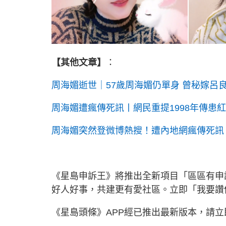
【其他文章】
：
周海媚逝世｜57歲周海媚仍單身 曾秘嫁呂
周海媚遭瘋傳死訊丨網民重提1998年傳患紅
周海媚突然登微博熱搜！遭內地網瘋傳死訊
《星島申訴王》將推出全新項目「區區有申
好人好事，共建更有愛社區。立即「我要
《星島頭條》APP經已推出最新版本，請