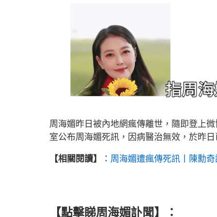
L
U
o
n
a
m
d
u
周海媚昨日被內地網瘋傳離世，隨即登上微
e
t
d
e
:
室公布周海媚死訊，因病醫治無效，於昨日
6
8
.
3
1
【相關閱讀】
：
周海媚遭瘋傳死訊丨陳勳奇
%
【點擊睇周海媚訃聞】：