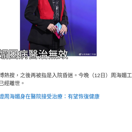
博熱搜，之後再被指是入院昏迷。今晚（12日）周海媚
已經離世。
證周海媚身在醫院接受治療：有望恢復健康