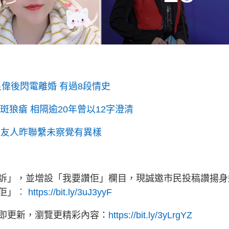
良偉後閃電離婚 有過8段情史
斑狼瘡 相隔逾20年曾以12字澄清
 友人昨聯繫未察覺有異樣
訴」，並增設「我要讚佢」欄目，現誠邀市民投稿讚揚身
讚佢」︰
https://bit.ly/3uJ3yyF
立即更新，瀏覽更精彩內容：
https://bit.ly/3yLrgYZ