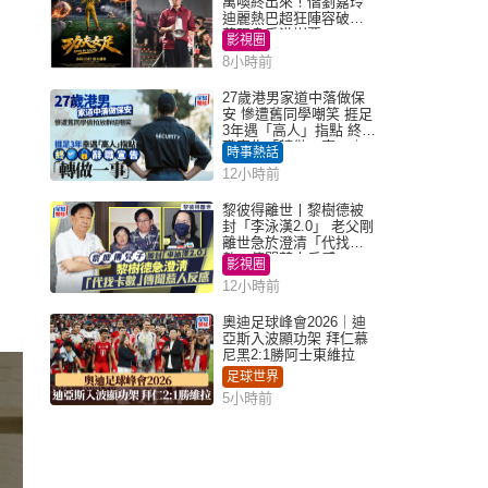
萬喚終出來！偕劉嘉玲
迪麗熱巴超狂陣容破天
荒現身香港謝票
影視圈
8小時前
27歲港男家道中落做保
安 慘遭舊同學嘲笑 捱足
3年遇「高人」指點 終辭
職宣告「轉做一事」｜
時事熱話
Juicy叮
12小時前
黎彼得離世丨黎樹德被
封「李泳漢2.0」 老父剛
離世急於澄清「代找卡
數」傳聞惹人反感
影視圈
12小時前
奧迪足球峰會2026｜迪
亞斯入波顯功架 拜仁慕
尼黑2:1勝阿士東維拉
足球世界
5小時前