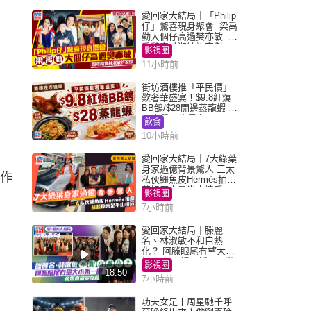
愛回家大結局｜「Philip
仔」驚喜現身聚會 梁禹
勤大個仔高過樊亦敏 超
乖黐實林淑敏許家傑
影視圈
11小時前
街坊酒樓推「平民價」
歎奢華盛宴！$9.8紅燒
BB鴿/$28開邊蒸龍蝦 3
大晚餐超值優惠
飲食
10小時前
愛回家大結局｜7大綠葉
身家過億背景驚人 三太
工作
私伙鱷魚皮Hermès拍劇
蘇姐原來是半山樓后
影視圈
7小時前
愛回家大結局｜滕麗
名、林淑敏不和白熱
化？ 阿滕眼尾冇望大小
姐一眼 商場直播零互動
影視圈
18:50
7小時前
功夫女足丨周星馳千呼