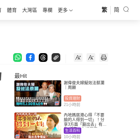
繁
简
育
體育
大灣區
專欄
更多
最Hit
謝偉俊夫婦擬效法蔡瀾
｜周顯
投資理財
21小時前
內地媽居港心得「不要
臉的人得到一切」！分
享3方面「豁出去」有著
數 網民：你好厲害
生活百科
10小時前