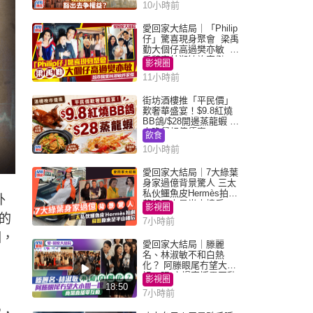
10小時前
愛回家大結局｜「Philip
仔」驚喜現身聚會 梁禹
勤大個仔高過樊亦敏 超
乖黐實林淑敏許家傑
影視圈
11小時前
街坊酒樓推「平民價」
歎奢華盛宴！$9.8紅燒
BB鴿/$28開邊蒸龍蝦 3
大晚餐超值優惠
飲食
10小時前
愛回家大結局｜7大綠葉
身家過億背景驚人 三太
私伙鱷魚皮Hermès拍劇
外
蘇姐原來是半山樓后
影視圈
的
7小時前
因，
愛回家大結局｜滕麗
名、林淑敏不和白熱
化？ 阿滕眼尾冇望大小
姐一眼 商場直播零互動
影視圈
18:50
7小時前