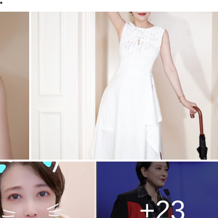
：
+23