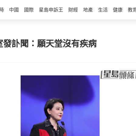
時
中國
國際
星島申訴王
財經
地產
生活
健康
教
作室發訃聞：願天堂沒有疾病