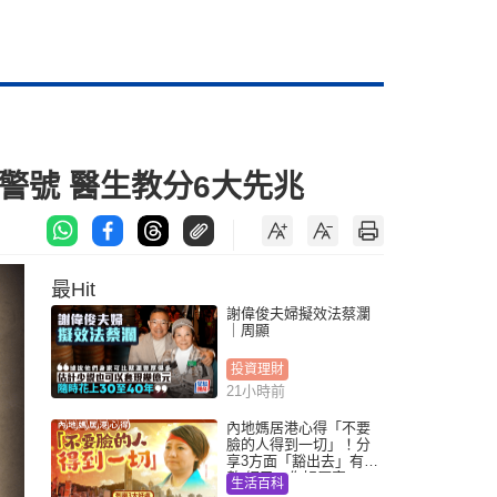
警號 醫生教分6大先兆
最Hit
謝偉俊夫婦擬效法蔡瀾
｜周顯
投資理財
21小時前
內地媽居港心得「不要
臉的人得到一切」！分
享3方面「豁出去」有著
數 網民：你好厲害
生活百科