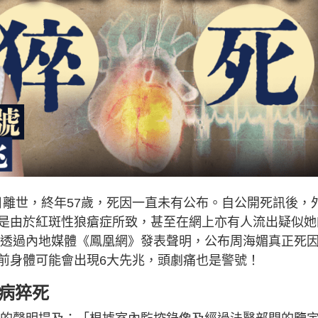
1日離世，終年57歲，死因一直未有公布。自公開死訊後，
是由於紅斑性狼瘡症所致，甚至在網上亦有人流出疑似她
胞姊透過內地媒體《鳳凰網》發表聲明，公布周海媚真正死
前身體可能會出現6大先兆，頭劇痛也是警號！
病猝死