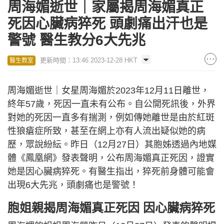
周海媚逝世｜家屬揭周海媚真正
死因心臟病猝死 頭劇痛出汗也是
警號 醫生教分6大先兆
更新時間：13:46 2023-12-28 HKT
醫生教室
周海媚逝世｜女星周海媚於2023年12月11日離世，
終年57歲，死因一直未有公布。自公開死訊後，外界
對她的死因一直多有揣測，例如傳她離世是由於紅斑
性狼瘡症所致，甚至在網上亦有人流出疑似她的病
歷，眾說紛紜。昨日（12月27日）其胞姊透過內地媒
體《鳳凰網》發表聲明，公布周海媚真正死因，證實
她是因心臟病猝死。有醫生指出，猝死前身體可能會
出現6大先兆，頭劇痛也是警號！
胞姐親揭周海媚真正死因 因心臟病猝死