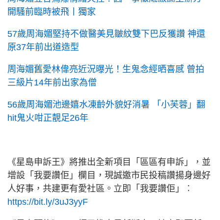
開騷前臨時被飛丨獨家
57歲周海媚堅持不做醫美見皺紋雙下巴反獲讚 神還
原37年前出道造型
周海媚舊愛林偉亮近況曝光！生鬼念經晒喜感 曾拍
三級片14年前出家為僧
56歲周海媚池邊嬉水凍齡外貌好消暑 「小芙蓉」翻
hit鬼火咁正靚足26年
《星島申訴王》將推出全新項目「區區有申訴」，並
增設「我要讚佢」欄目，現誠邀市民投稿讚揚身邊好
人好事，共建更有愛社區。立即「我要讚佢」︰
https://bit.ly/3uJ3yyF