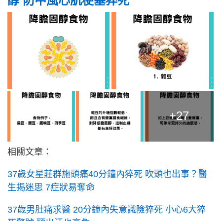
醇 防中風心肌梗塞猝死
+27
相關文章：
37歲女星莊群施頭痛40分鐘內猝死 吹頭也出事？醫
生揭迷思 7症狀易奪命
37歲男肚痛求醫 20分鐘內失意識險猝死 小心6大猝