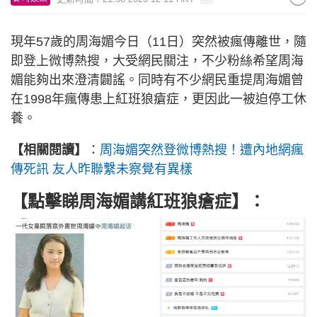
現年57歲的周海媚今日（11日）突然被瘋傳離世，隨
即登上微博熱搜，大受網民關注，不少粉絲希望周海
媚能夠出來澄清闢謠。同時有不少網民重提周海媚曾
在1998年瘋傳患上紅班狼瘡症，更因此一被迫停工休
養。
【相關閱讀】
：
周海媚突然登微博熱搜！遭內地網瘋
傳死訊 友人昨聯繫未察覺有異樣
【點擊睇周海媚講紅班狼瘡症】：