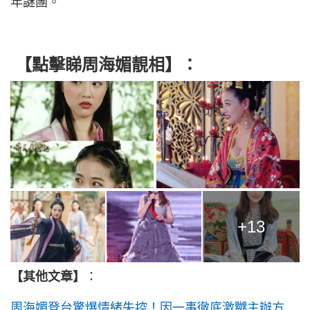
年謎團。
【點擊睇周海媚
靚相
】：
+13
【其他文章】
：
周海媚登台驚爆情緒失控！因一事徹底激嬲主辦方