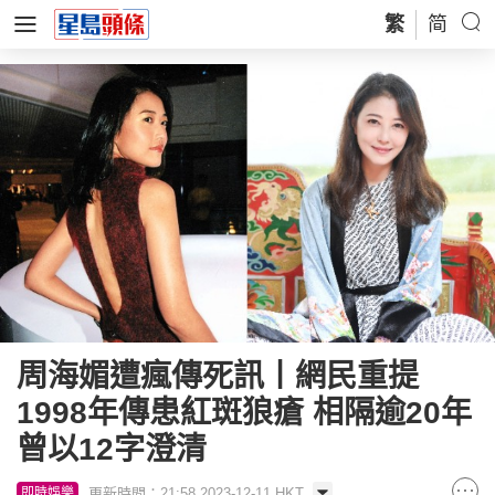
繁
简
周海媚遭瘋傳死訊丨網民重提
1998年傳患紅斑狼瘡 相隔逾20年
曾以12字澄清
更新時間：21:58 2023-12-11 HKT
即時娛樂