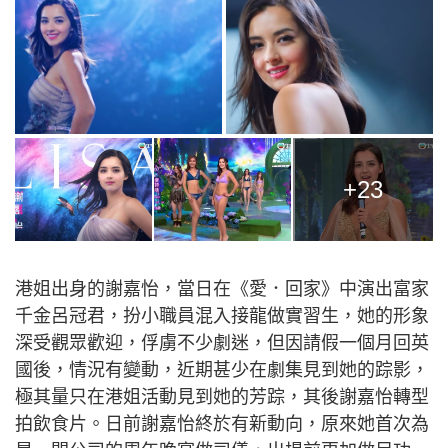
+23
港姐出身的謝嘉怡，當日在《愛．回家》中演出富家
千金呂冠君，扮小職員混入接龍做實習生，她的形象
深受觀眾歡迎，俘虜不少劇迷，但因請假一個月回英
國後，情況有變動，近期甚少在劇集見到她的踪影，
極其量只在港姐活動見到她的芳踪，其後謝嘉怡轉型
拍飲食片。日前謝嘉怡終於有新動向，原來她首次為