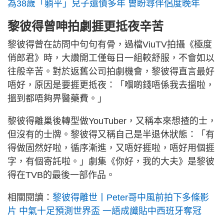
為38歲「躺平」兒子還債多年 曾盼尋伴侶度晚年
黎彼得曾呻拍劇捱更抵夜辛苦
黎彼得曾在訪問中句句有骨，過檔ViuTV拍攝《極度
俏郎君》時，大讚開工僅每日一組較舒服，不會如以
往般辛苦。對於返舊公司拍劇機會，黎彼得直言最好
唔好，原因是要捱更抵夜：「嗰啲錢唔係我去搵啦，
搵到都唔夠畀醫藥費。」
黎彼得離巢後轉型做YouTuber，又稱本來想揸的士，
但沒有的士牌。黎彼得又稱自己是半退休狀態：「有
得做固然好啦，循序漸進，又唔好捱啦，唔好用個捱
字，有個寄託啦。」劇集《你好，我的大夫》是黎彼
得在TVB的最後一部作品。
相關閱讀：
黎彼得離世丨Peter哥中風前拍下多條影
片 中氣十足預測世界盃 一語成讖貼中西班牙奪冠