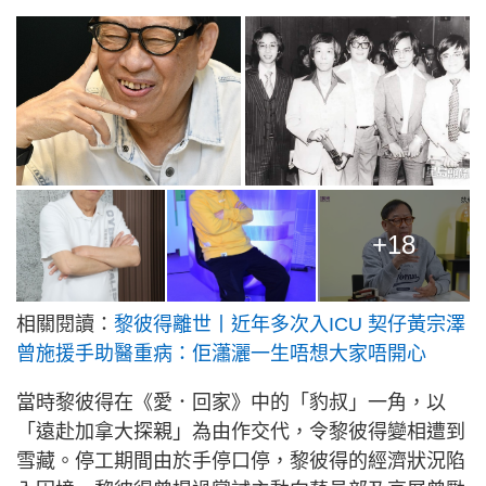
+18
相關閱讀：
黎彼得離世丨近年多次入ICU 契仔黃宗澤
曾施援手助醫重病：佢瀟灑一生唔想大家唔開心
當時黎彼得在《愛．回家》中的「豹叔」一角，以
「遠赴加拿大探親」為由作交代，令黎彼得變相遭到
雪藏。停工期間由於手停口停，黎彼得的經濟狀況陷