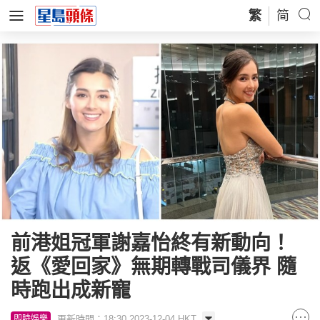
繁
简
前港姐冠軍謝嘉怡終有新動向！
返《愛回家》無期轉戰司儀界 隨
時跑出成新寵
更新時間：18:30 2023-12-04 HKT
即時娛樂