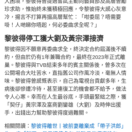
入困境，黎彼得曾提過嘗試主動向藝員部及高層曾勵
珍求助，惟始終未獲積極回應，令黎彼得大感心灰意
冷，揚言不打算再搵高層幫忙：「咁委屈？唔需要
啩！人哋睇你唔起，何必委曲求全呢？」
黎彼得停工獲大劉及黃宗澤接濟
黎彼得因不願意再委曲求全，終決定合約屆滿後不續
約，但由於仍有1年兼職合約，最終在2023年正式離
巢。黎彼得與TVB結束多年的賓主關係後，曾多次在
公開場合大吐苦水，直指舊公司作風冷淡，毫無人情
味。黎彼得曾感慨表示，自己為電視台貢獻多年，生
病後卻慘遭冷待，甚至連復工的機會都不給予，做法
令人心寒。幸而在人生最谷底，手頭最緊絀之際，獲
「契仔」黃宗澤及富商劉鑾雄（大劉）及時伸出援
手，出錢出力幫助黎彼得度過難關。
相關閱讀：
黎彼得離世丨被前妻離棄成「帶子洪郎」