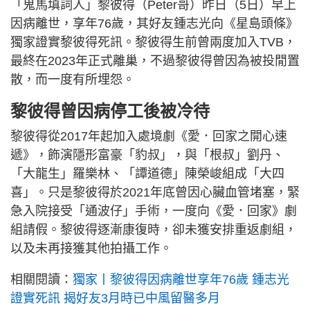
「鬼馬填詞人」黎彼得（Peter哥）昨日（5日）早上
因病離世，享年76歲，其好友鍾志光向《星島頭條》
獨家證實黎彼得死訊。黎彼得生前曾兩度加入TVB，
最終在2023年正式離巢，不過黎彼得曾因為被投閒置
散，而一度有所埋怨。
黎彼得曾因病停工後被冷待
黎彼得從2017年起加入處境劇《愛．回家之開心速
遞》，飾演隱形富豪「豹叔」，與「根叔」劉丹、
「大龍生」羅樂林、「譚道德」陳榮峻組成「大四
喜」。只是黎彼得於2021年底曾因心臟血管堵塞，緊
急入院接受「通波仔」手術，一度向《愛．回家》劇
組請假。黎彼得逐漸康復時，卻未獲安排重返劇組，
以及未再接獲其他拍攝工作。
相關閱讀：
獨家丨黎彼得因病離世享年76歲 鍾志光
證實死訊 揭好友3月時已中風留醫多月