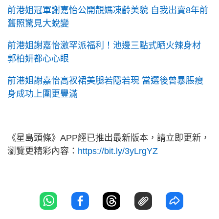
前港姐冠軍謝嘉怡公開靚媽凍齡美貌 自我出賣8年前
舊照驚見大蛻變
前港姐謝嘉怡激罕派福利！池邊三點式晒火辣身材
郭柏妍都心心眼
前港姐謝嘉怡高衩裙美腿若隱若現 當選後曾暴脹瘦
身成功上圍更豐滿
《星島頭條》APP經已推出最新版本，請立即更新，
瀏覽更精彩內容：
https://bit.ly/3yLrgYZ