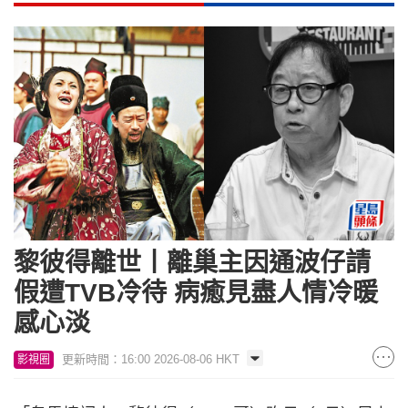
黎彼得離世丨離巢主因通波仔請
假遭TVB冷待 病癒見盡人情冷暖
感心淡
更新時間：16:00 2026-08-06 HKT
影視圈