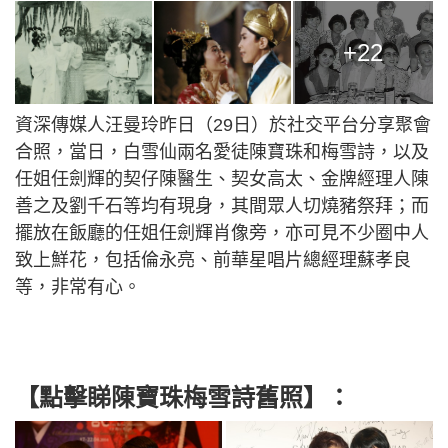
+22
資深傳媒人汪曼玲昨日（29日）於社交平台分享聚會
合照，當日，白雪仙兩名愛徒陳寶珠和梅雪詩，以及
任姐任劍輝的契仔陳醫生、契女高太、金牌經理人陳
善之及劉千石等均有現身，其間眾人切燒豬祭拜；而
擺放在飯廳的任姐任劍輝肖像旁，亦可見不少圈中人
致上鮮花，包括倫永亮、前華星唱片總經理蘇孝良
等，非常有心。
【點擊睇陳寶珠梅雪詩舊照】：