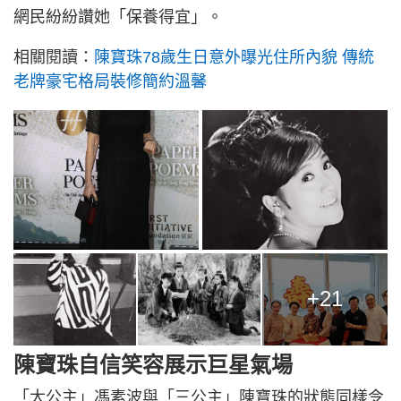
網民紛紛讚她「保養得宜」。
相關閱讀：
陳寶珠78歲生日意外曝光住所內貌 傳統
老牌豪宅格局裝修簡約溫馨
+21
陳寶珠自信笑容展示巨星氣場
「大公主」馮素波與「三公主」陳寶珠的狀態同樣令