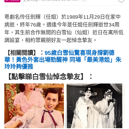
粵劇名伶任劍輝（任姐）於1989年11月29日在家中
病逝，終年76歲。適逢今年是任姐任劍輝逝世34周
年，其生前合作無間的白雪仙（仙姐）近日在寓所低
調設宴，相約眾親朋好友一起悼念摯友。
【相關閱讀】：
95歲白雪仙驚喜現身撐劉德
華！黃色外套出場勁醒神 同場「最美港姐」朱
玲玲夠優雅
【點擊睇白雪仙悼念摯友】：