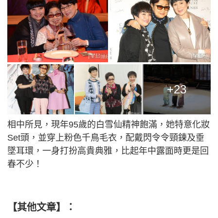
+23
相中所見，現年95歲的白雪仙精神飽滿，她特意化妝
Set頭，並穿上粉色千鳥毛衣，配戴閃令令頸鍊及垂
墜耳環，一身打扮高貴典雅，比起年中露面時更是回
春不少！
【其他文章】：