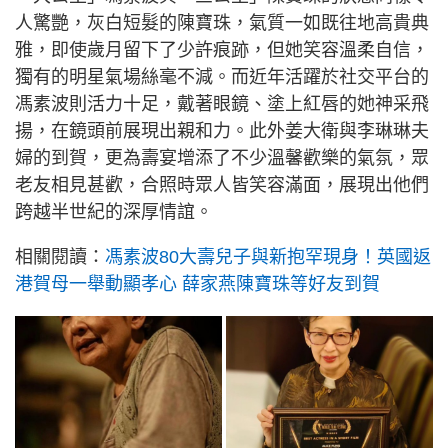
人驚艷，灰白短髮的陳寶珠，氣質一如既往地高貴典
雅，即使歲月留下了少許痕跡，但她笑容溫柔自信，
獨有的明星氣場絲毫不減。而近年活躍於社交平台的
馮素波則活力十足，戴著眼鏡、塗上紅唇的她神采飛
揚，在鏡頭前展現出親和力。此外姜大衛與李琳琳夫
婦的到賀，更為壽宴增添了不少溫馨歡樂的氣氛，眾
老友相見甚歡，合照時眾人皆笑容滿面，展現出他們
跨越半世紀的深厚情誼。
相關閱讀：
馮素波80大壽兒子與新抱罕現身！英國返
港賀母一舉動顯孝心 薛家燕陳寶珠等好友到賀