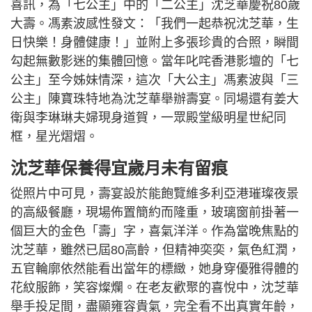
喜訊，為「七公主」中的「二公主」沈芝華慶祝80歲
大壽。馮素波感性發文：「我們一起恭祝沈芝華，生
日快樂！身體健康！」並附上多張珍貴的合照，瞬間
勾起無數影迷的集體回憶。當年叱咤香港影壇的「七
公主」至今姊妹情深，這次「大公主」馮素波與「三
公主」陳寶珠特地為沈芝華舉辦壽宴。同場還有姜大
衛與李琳琳夫婦現身道賀，一眾殿堂級明星世紀同
框，星光熠熠。
沈芝華保養得宜歲月未有留痕
從照片中可見，壽宴設於能飽覽維多利亞港璀璨夜景
的高級餐廳，現場佈置簡約而隆重，玻璃窗前掛著一
個巨大的金色「壽」字，喜氣洋洋。作為當晚焦點的
沈芝華，雖然已屆80高齡，但精神奕奕，氣色紅潤，
五官輪廓依然能看出當年的標緻，她身穿優雅得體的
花紋服飾，笑容燦爛。在老友歡聚的喜悅中，沈芝華
舉手投足間，盡顯雍容貴氣，完全看不出真實年齡，