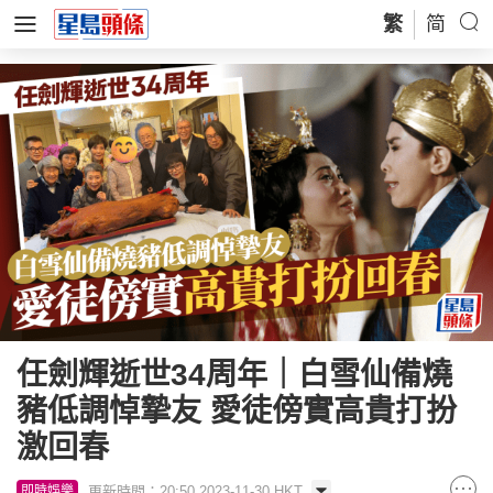
繁
简
任劍輝逝世34周年｜白雪仙備燒
豬低調悼摯友 愛徒傍實高貴打扮
激回春
更新時間：20:50 2023-11-30 HKT
即時娛樂