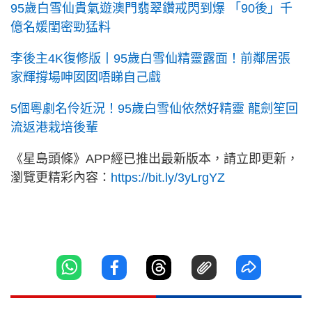
95歲白雪仙貴氣遊澳門翡翠鑽戒閃到爆 「90後」千
億名媛閨密勁猛料
李後主4K復修版丨95歲白雪仙精靈露面！前鄰居張
家輝撐場呻囡囡唔睇自己戲
5個粵劇名伶近況！95歲白雪仙依然好精靈 龍劍笙回
流返港栽培後輩
《星島頭條》APP經已推出最新版本，請立即更新，
瀏覽更精彩內容：
https://bit.ly/3yLrgYZ