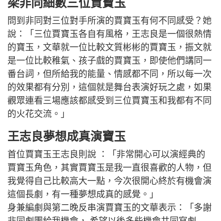
梁非同細數三位賈寶玉
問到非同對三位對手所演的賈寶玉有何不同感受？她
說：「三位賈寶玉各自有風格，王志良是一個很熱情
的寶玉，文華就一位比較文質彬彬的賈寶玉，振文就
是一位比較稚氣、孩子戲的賈寶玉，即使他們講同一
番台詞，但所給我的能量、情感都不同，所以每一次
的效果都有分別，這個就是舞台表演好玩之處，如果
觀眾連看三場應該都感受到三位賈寶玉和我都有不同
的火花交流。」
王志良夢想成真演寶玉
首位賈寶玉王志良則說 ：「非常開心可以演經典的
賈寶玉角色，其實賈寶玉是我一直很喜歡的人物，但
我覺得自己比較高大一點，今次很開心終於有機會演
這個長劇，有一種夢想成真的感覺。」
身兼編劇與第二晚反串演賈寶玉的文華表示：「多謝