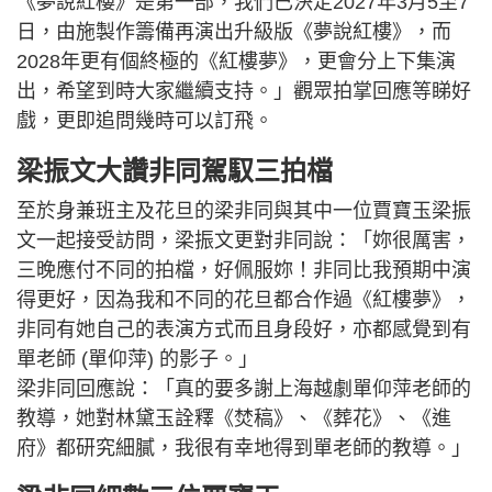
《夢說紅樓》是第一部，我們已決定2027年3月5至7
日，由施製作籌備再演出升級版《夢說紅樓》，而
2028年更有個終極的《紅樓夢》，更會分上下集演
出，希望到時大家繼續支持。」觀眾拍掌回應等睇好
戲，更即追問幾時可以訂飛。
梁振文大讚非同駕馭三拍檔
至於身兼班主及花旦的梁非同與其中一位賈寶玉梁振
文一起接受訪問，梁振文更對非同說：「妳很厲害，
三晚應付不同的拍檔，好佩服妳！非同比我預期中演
得更好，因為我和不同的花旦都合作過《紅樓夢》，
非同有她自己的表演方式而且身段好，亦都感覺到有
單老師 (單仰萍) 的影子。」
梁非同回應說：「真的要多謝上海越劇單仰萍老師的
教導，她對林黛玉詮釋《焚稿》、《葬花》、《進
府》都研究細膩，我很有幸地得到單老師的教導。」