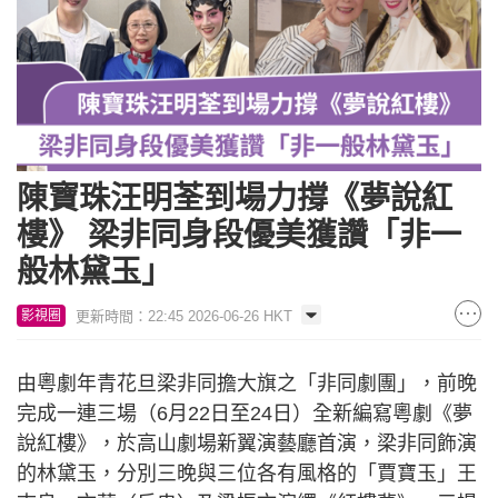
陳寶珠汪明荃到場力撐《夢說紅
樓》 梁非同身段優美獲讚「非一
般林黛玉」
更新時間：22:45 2026-06-26 HKT
影視圈
由粵劇年青花旦梁非同擔大旗之「非同劇團」，前晚
完成一連三場（6月22日至24日）全新編寫粵劇《夢
說紅樓》，於高山劇場新翼演藝廳首演，梁非同飾演
的林黛玉，分別三晚與三位各有風格的「賈寶玉」王