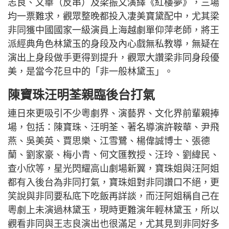
志良、文華（反串）及梁振文演繹《紅樓夢》，三場
均一票難求，觀眾整晚都投入凄美寶黛配中，尤其梁
非同獲中國國家一級演員上海越劇單仰萍老師，將王
派經典角色林黛玉的身段及內心戲無私教導，無疑在
演出上身段做手更得到提升，觀眾大讚梁非同身段優
美，是當今花旦中的「非一般林黛玉」。
陳寶珠汪明荃親臨後台打氣
連日來更吸引不少粵劇界、演藝界、文化界前輩親捧
場，包括：陳寶珠、汪明荃、著名導演許鞍華、尹飛
燕、吳美英、賈思樂、江雪鷺、楊偉誠博士、張德
蘭、劉家豪、梅小青、何文匯教授、汪玲、劉緯民、
查小欣等，星光閃耀高山劇場新翼，寶珠姐與汪阿姐
都有入後台為非同打氣，寶珠姐對非同讚口不絕，更
笑說與非同要私底下吃飯再詳談，而汪阿姐稱自己在
粵劇上未演過林黛玉，現時更難演年輕林黛玉，所以
觀看非同與王志良演出也很滿足，尤其見到非同好多