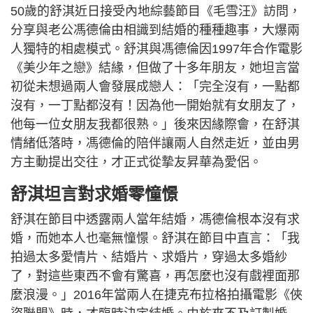
50歲的舒淇近日接受內地綜藝節目《毛雪汪》訪問，
分享與老公馮德倫由相識到結婚的種種趣事，大爆兩
人獨特的相處模式。舒淇與馮德倫因1997年合作電影
《美少年之戀》結緣，但做了十多年朋友，她坦言當
初從未想過兩人會發展成戀人：「完全沒有，一點都
沒有，一丁點都沒有！因為他一開始就有女朋友了，
他每一位女朋友我都很熟。」後來因緣際會，在舒淇
情緒低落時，馮德倫的陪伴讓兩人自然走近，並由男
方主動提出交往，才正式從摯友昇華為愛侶。
舒淇坦言對求婚零憧憬
舒淇在節目中透露兩人當年結婚，馮德倫根本沒有求
婚，而她本人也毫無憧憬。舒淇在節目中直言：「我
拍過太多愛情片、結婚片、求婚片，穿過太多婚紗
了，對這些東西不會有驚喜，再怎麼也沒有戲裡面那
麼浪漫。」2016年當兩人在捷克布拉格拍攝電影《俠