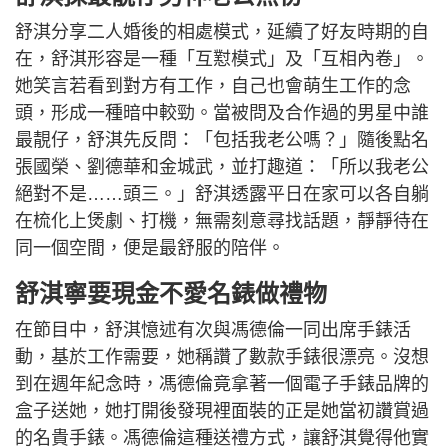
舒淇分享二人婚後的相處模式，延續了好友時期的自
在，舒淇形容是一種「互懟模式」及「互相內卷」。
她笑言若看到對方有工作，自己也會萌生工作的念
頭，形成一種暗中較勁。當被問及合作過的男星中誰
最靚仔，舒淇先反問：「包括我老公嗎？」隨後點名
張國榮、劉德華和金城武，並打趣道：「所以我老公
絕對不是……頭三。」舒淇透露平日在家可以各自躺
在梳化上煲劇、打機，無需刻意尋找話題，靜靜待在
同一個空間，便是最舒服的陪伴。
舒淇寧要現金不愛名錶做禮物
在節目中，舒淇憶述有次與馮德倫一同出席手錶活
動，基於工作需要，她稱讚了數款手錶很漂亮。沒想
到在週年紀念時，馮德倫竟拿著一個電子手錶品牌的
盒子送她，她打開後發現裡面裝的正是她當初讚賞過
的名貴手錶。馮德倫這種送禮方式，讓舒淇覺得他實