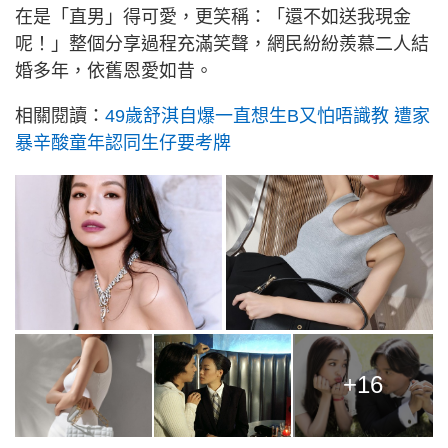
在是「直男」得可愛，更笑稱：「還不如送我現金
呢！」整個分享過程充滿笑聲，網民紛紛羨慕二人結
婚多年，依舊恩愛如昔。
相關閱讀：
49歲舒淇自爆一直想生B又怕唔識教 遭家
暴辛酸童年認同生仔要考牌
+16