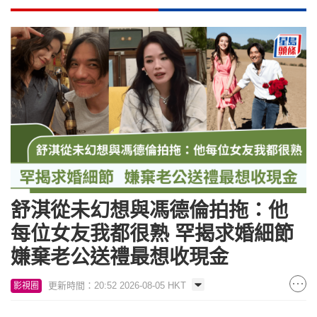
舒淇從未幻想與馮德倫拍拖：他
每位女友我都很熟 罕揭求婚細節
嫌棄老公送禮最想收現金
更新時間：20:52 2026-08-05 HKT
影視圈