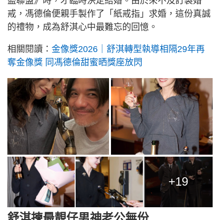
盜聯盟》時，才臨時決定結婚。由於來不及訂製婚
戒，馮德倫便親手製作了「紙戒指」求婚，這份真誠
的禮物，成為舒淇心中最難忘的回憶。
相關閱讀：
金像獎2026｜舒淇轉型執導相隔29年再
奪金像獎 同馮德倫甜蜜晒獎座放閃
+19
舒淇揀最靚仔男神老公無份