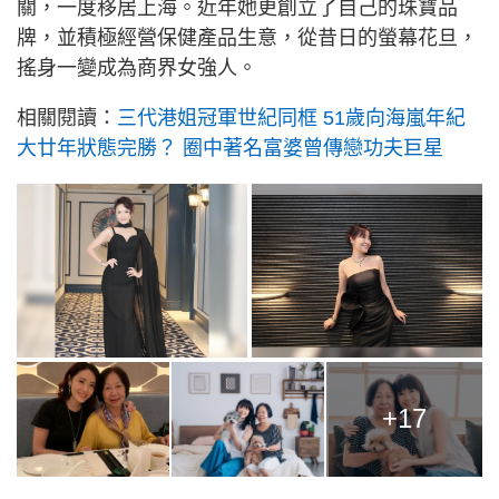
關，一度移居上海。近年她更創立了自己的珠寶品
牌，並積極經營保健產品生意，從昔日的螢幕花旦，
搖身一變成為商界女強人。
相關閱讀：
三代港姐冠軍世紀同框 51歲向海嵐年紀
大廿年狀態完勝？ 圈中著名富婆曾傳戀功夫巨星
+17