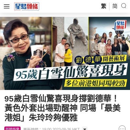
繁
简
95歲白雪仙驚喜現身撐劉德華！
黃色外套出場勁醒神 同場「最美
港姐」朱玲玲夠優雅
更新時間：19:00 2023-08-26 HKT
即時娛樂