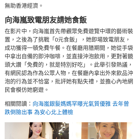
無助香港經濟。
向海嵐致電朋友請她食飯
在影片中，向海嵐首先帶觀眾免費遊覽中環的藝術裝
置，之後為了挑戰「0元食飯」，她即場致電朋友，
成功獲得一頓免費午餐。在餐廳用膳期間，她從手袋
中拿出自備的即沖咖啡，並直接沖泡飲用，更對著鏡
頭大讚「免費的，就是特別好吃」。此舉引發熱議，
有網民認為作為公眾人物，在餐廳內拿出外來飲品沖
泡的行為並不恰當，批評她有點失禮，並擔心內地網
民會模仿她窮遊。
相關閱讀：
向海嵐銀髮媽媽罕曝光氣質優雅 去年曾
跌倒險出事 為安心北上體檢