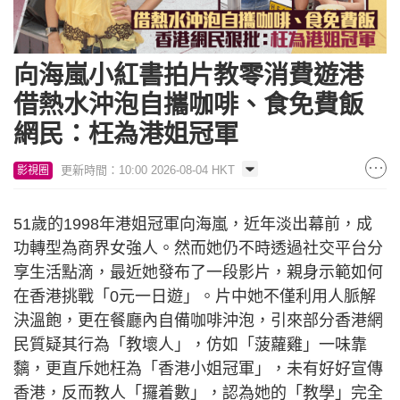
向海嵐小紅書拍片教零消費遊港
借熱水沖泡自攜咖啡、食免費飯
網民：枉為港姐冠軍
更新時間：10:00 2026-08-04 HKT
影視圈
51歲的1998年港姐冠軍向海嵐，近年淡出幕前，成
功轉型為商界女強人。然而她仍不時透過社交平台分
享生活點滴，最近她發布了一段影片，親身示範如何
在香港挑戰「0元一日遊」。片中她不僅利用人脈解
決溫飽，更在餐廳內自備咖啡沖泡，引來部分香港網
民質疑其行為「教壞人」，仿如「菠蘿雞」一味靠
黐，更直斥她枉為「香港小姐冠軍」，未有好好宣傳
香港，反而教人「攞着數」，認為她的「教學」完全