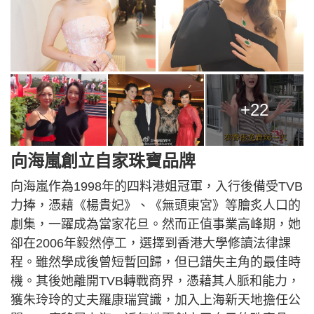
+22
向海嵐創立自家珠寶品牌
向海嵐作為1998年的四料港姐冠軍，入行後備受TVB
力捧，憑藉《楊貴妃》、《無頭東宮》等膾炙人口的
劇集，一躍成為當家花旦。然而正值事業高峰期，她
卻在2006年毅然停工，選擇到香港大學修讀法律課
程。雖然學成後曾短暫回歸，但已錯失主角的最佳時
機。其後她離開TVB轉戰商界，憑藉其人脈和能力，
獲朱玲玲的丈夫羅康瑞賞識，加入上海新天地擔任公