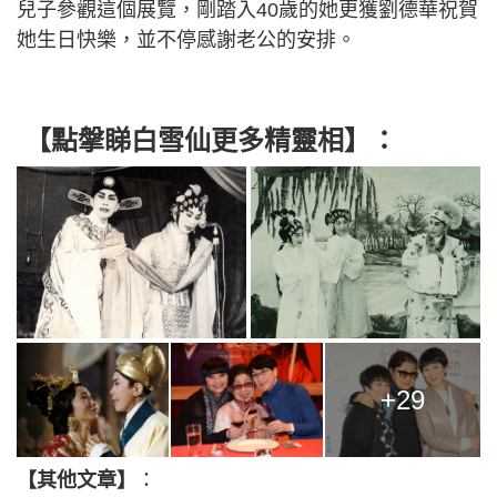
兒子參觀這個展覽，剛踏入40歲的她更獲劉德華祝賀
她生日快樂，並不停感謝老公的安排。
【點搫睇白雪仙更多精靈相】：
+29
【其他文章】
：