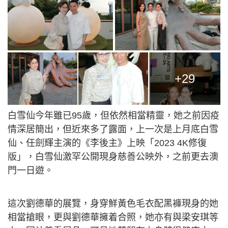
+29
白雪仙今年雖已95歲，但依然相當精靈，她之前因疫
情深居簡出，但近來多了露面，上一次是上月底白雪
仙、任劍輝主演的《李後主》上映「2023 4K修復
版」，白雪仙激罕公開現身慈善公映外，之前更去澳
門一日遊。
這次劉德華的展覽，身穿鮮黃色毛衣配黑褲現身的她
相當搶眼，更與劉德華擁着合照，她亦有與梁安琪等