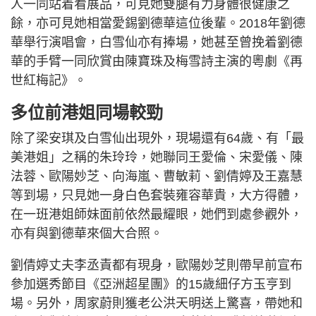
人一同站着看展品，可見她雙腿有力身體很健康之
餘，亦可見她相當愛錫劉德華這位後輩。2018年劉德
華舉行演唱會，白雪仙亦有捧場，她甚至曾挽着劉德
華的手臂一同欣賞由陳寶珠及梅雪詩主演的粵劇《再
世紅梅記》。
多位前港姐同場較勁
除了梁安琪及白雪仙出現外，現場還有64歲、有「最
美港姐」之稱的朱玲玲，她聯同王愛倫、宋愛儀、陳
法蓉、歐陽妙芝、向海嵐、曹敏莉、劉倩婷及王嘉慧
等到場，只見她一身白色套裝雍容華貴，大方得體，
在一班港姐師妹面前依然最耀眼，她們到處參觀外，
亦有與劉德華來個大合照。
劉倩婷丈夫李丞責都有現身，歐陽妙芝則帶早前宣布
參加選秀節目《亞洲超星團》的15歲細仔方玉亨到
場。另外，周家蔚則獲老公洪天明送上驚喜，帶她和