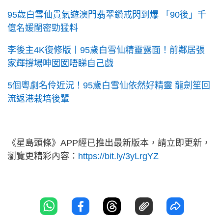
95歲白雪仙貴氣遊澳門翡翠鑽戒閃到爆 「90後」千
億名媛閨密勁猛料
李後主4K復修版丨95歲白雪仙精靈露面！前鄰居張
家輝撐場呻囡囡唔睇自己戲
5個粵劇名伶近況！95歲白雪仙依然好精靈 龍劍笙回
流返港栽培後輩
《星島頭條》APP經已推出最新版本，請立即更新，
瀏覽更精彩內容：
https://bit.ly/3yLrgYZ