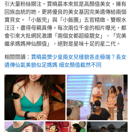
引大量粉絲關注。賈曉晨本來就是高顏值美女，擁有
回族血統的她，更將優良的美女基因完美遺傳給兩個
寶貝女。「小飯兜」與「小飯團」五官精緻、雙眼水
汪汪，盡得母親真傳。每次兩位千金的相片曝光，都
會引來大批網民激讚「兩個女都超級靚女」、「完美
繼承媽媽神仙顏值」，絕對是星味十足的星二代。
相閱閱讀：
賈曉晨樊少皇兩女兒樣貌各走極端？長女
遺傳仙氣美貌似足媽媽 細女顏值截然不同