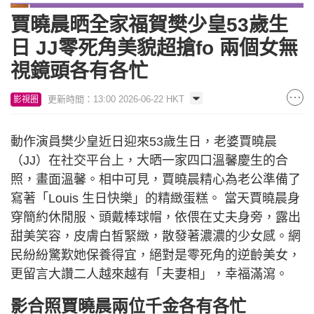
賈曉晨晒全家福賀樊少皇53歲生
日 JJ零死角美貌超搶fo 兩個女無
視鏡頭各有各忙
更新時間：13:00 2026-06-22 HKT
影視圈
動作演員樊少皇近日迎來53歲生日，老婆賈曉晨
（JJ）在社交平台上，大晒一家四口溫馨慶生的合
照，畫面溫馨。相中可見，賈曉晨精心為老公準備了
寫著「Louis 生日快樂」的精緻蛋糕。 當天賈曉晨身
穿簡約休閒服、頭戴棒球帽，依偎在丈夫身旁，露出
甜美笑容，皮膚白皙緊緻，散發著濃濃的少女感。網
民紛紛驚歎她保養得宜，絕對是零死角的逆齡美女，
更留言大讚二人越來越有「夫妻相」，幸福滿瀉。
影合照賈曉晨兩位千金各有各忙