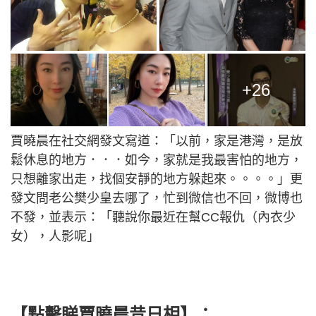
+26
賈曉晨在社交網發文寫道：「以前，家是港灣，是放
鬆休息的地方．．．如今，家就是我最害怕的地方，
只想離家出走，找個安靜的地方躲起來。。。。」更
發文問老公樊少皇去哪了，忙到微信也不回，微博也
不發，並表示：「聽說你最近在幫CC報仇（內衣少
女），人影呢」
【點擊睇賈曉晨昔日相】：