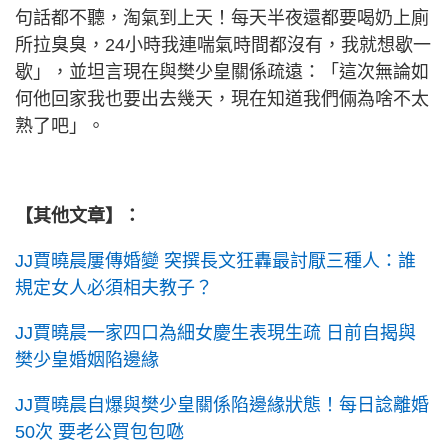
句話都不聽，淘氣到上天！每天半夜還都要喝奶上廁
所拉臭臭，24小時我連喘氣時間都沒有，我就想歇一
歇」，並坦言現在與樊少皇關係疏遠：「這次無論如
何他回家我也要出去幾天，現在知道我們倆為啥不太
熟了吧」。
【其他文章】：
JJ賈曉晨屢傳婚變 突撰長文狂轟最討厭三種人：誰
規定女人必須相夫教子？
JJ賈曉晨一家四口為細女慶生表現生疏 日前自揭與
樊少皇婚姻陷邊緣
JJ賈曉晨自爆與樊少皇關係陷邊緣狀態！每日諗離婚
50次 要老公買包包𠱁