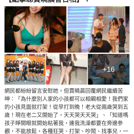
+16
網民都紛紛留言安慰她，但賈曉晨回覆網民繼續苦
呻：「為什麼別人家的小孩都可以相親相愛！我們家
的小孩見面就打架！從早打到晚！老大從兩歲哭到五
歲！現在老二又開始了，天天哭天天哭」、「知道嗎
孩子睜開眼就開始粘著我，連我洗澡都要在旁邊參
觀，不能放鬆，各種狂哭、打架、吵鬧、找事兒，一