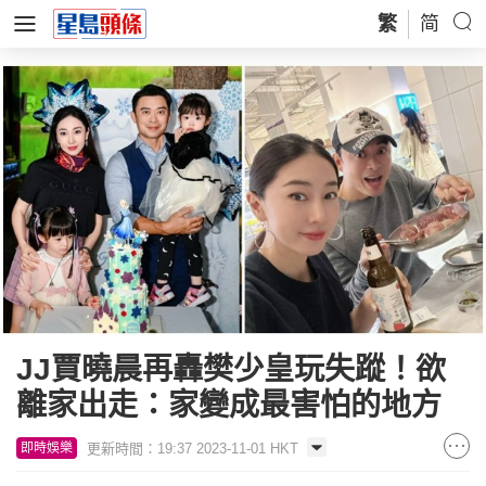
繁
简
JJ賈曉晨再轟樊少皇玩失蹤！欲
離家出走：家變成最害怕的地方
更新時間：19:37 2023-11-01 HKT
即時娛樂