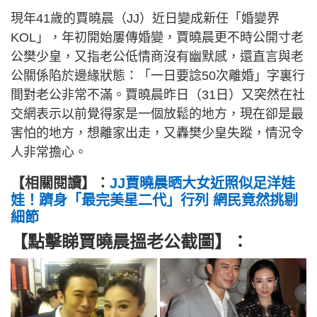
現年41歲的賈曉晨（JJ）近日變成新任「婚變界
KOL」，年初開始屢傳婚變，賈曉晨更不時公開寸老
公樊少皇，又指老公低情商沒有幽默感，還直言與老
公關係陷於邊緣狀態：「一日要諗50次離婚」字裏行
間對老公非常不滿。賈曉晨昨日（31日）又突然在社
交網表示以前覺得家是一個放鬆的地方，現在卻是最
害怕的地方，想離家出走，又轟樊少皇失蹤，情況令
人非常擔心。
【相關閱讀】：
JJ賈曉晨晒大女近照似足洋娃
娃！躋身「最完美星二代」行列 網民竟然挑剔
細節
【點擊睇賈曉晨搵老公截圖】：