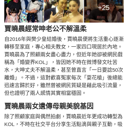
+25
賈曉晨經常呻老公不解溫柔
自2016年與樊少皇結婚後，賈曉晨便將生活重心逐漸
轉移至家庭，專心相夫教女，一家四口現居於內地。
賈曉晨為了照顧兩女盡心盡力，但近年她卻被網民戲
稱為「婚變界KOL」，皆因她不時在微博發文吐苦
水，大呻丈夫不解溫柔，甚至曾直言「一日要諗50次
離婚」。不過，這對歡喜冤家每次「耍花槍」後總能
迅速言歸於好，雖然曾被網民質疑是藉此吸引流量，
但也證明了兩人感情其實相當穩固。
賈曉晨兩女遺傳母親美貌基因
除了照顧家庭與偶然拍劇，賈曉晨近年更成功轉型為
KOL，不時在社交平台分享生活點滴與親子互動，吸