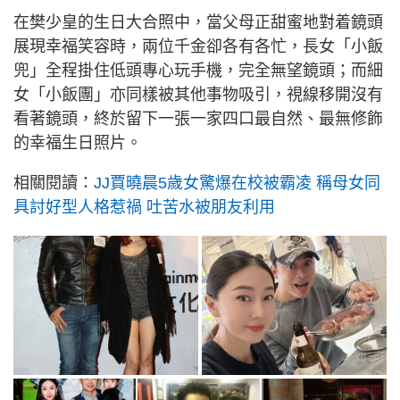
在樊少皇的生日大合照中，當父母正甜蜜地對着鏡頭
展現幸福笑容時，兩位千金卻各有各忙，長女「小飯
兜」全程掛住低頭專心玩手機，完全無望鏡頭；而細
女「小飯團」亦同樣被其他事物吸引，視線移開沒有
看著鏡頭，終於留下一張一家四口最自然、最無修飾
的幸福生日照片。
相關閱讀：
JJ賈曉晨5歲女驚爆在校被霸凌 稱母女同
具討好型人格惹禍 吐苦水被朋友利用